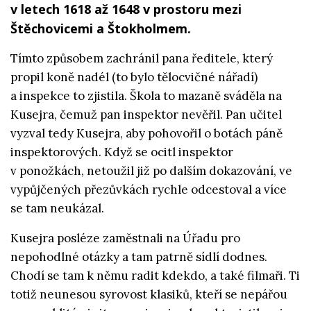
v letech 1618 až 1648 v prostoru mezi
Štěchovicemi a Štokholmem.
Tímto způsobem zachránil pana ředitele, který
propil koně nadél (to bylo tělocvičné nářadí)
a inspekce to zjistila. Škola to mazaně sváděla na
Kusejra, čemuž pan inspektor nevěřil. Pan učitel
vyzval tedy Kusejra, aby pohovořil o botách páně
inspektorových. Když se ocitl inspektor
v ponožkách, netoužil již po dalším dokazování, ve
vypůjčených přezůvkách rychle odcestoval a více
se tam neukázal.
Kusejra posléze zaměstnali na Úřadu pro
nepohodlné otázky a tam patrně sídlí dodnes.
Chodí se tam k němu radit kdekdo, a také filmaři. Ti
totiž neunesou syrovost klasiků, kteří se nepářou