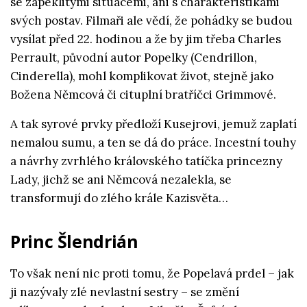
se zapeklitými situacemi, ani s charakteristikami
svých postav. Filmaři ale vědí, že pohádky se budou
vysílat před 22. hodinou a že by jim třeba Charles
Perrault, původní autor Popelky (Cendrillon,
Cinderella), mohl komplikovat život, stejně jako
Božena Němcová či cituplní bratříčci Grimmové.
A tak syrové prvky předloží Kusejrovi, jemuž zaplatí
nemalou sumu, a ten se dá do práce. Incestní touhy
a návrhy zvrhlého královského tatíčka princezny
Lady, jichž se ani Němcová nezalekla, se
transformují do zlého krále Kazisvěta…
Princ Šlendrián
To však není nic proti tomu, že Popelavá prdel – jak
ji nazývaly zlé nevlastní sestry – se změní