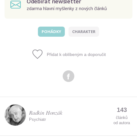
Odebírat newsletter
zdarma hlavní myšlenky z nových článků
POHÁDKY
CHARAKTER
Odeslat
Zadáním e-mailu souhlasíte se zpracováním osobních
Přidat k oblíbeným a doporučit
údajů.
143
Radkin Honzák
článků
Psychiatr
od autora