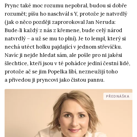
Prync také moc rozumu nepobral, budou si dobře
rozumět; píšu ho naschvál s Y, protože je natvrdlý
(jak o něco později zaprorokoval Jan Neruda:
Bude‑li každý z nás z křemene, bude celý národ
natvrdlý – a už se mu to plní). Je to lempl, který si
nechá utéct holku pajdající v jednom střevíčku.
Navíc ji nejde hledat sám, ale pošle pro ni jakési
šlechtice, kteří jsou v té pohádce jediní čestní lidé,
protože ač se jim Popelka líbí, nezneužijí toho
a přivedou ji pryncovi jako čistou pannu.
PŘEDNÁŠKA