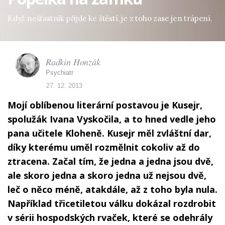
Když nešťastník přijde ke štěstí, je z toho zase jen trápení.
Radkin Honzák
Psychiatr
27. 12. 2013
Mojí oblíbenou literární postavou je Kusejr,
spolužák Ivana Vyskočila, a to hned vedle jeho
pana učitele Kloheně. Kusejr měl zvláštní dar,
díky kterému uměl rozmělnit cokoliv až do
ztracena. Začal tím, že jedna a jedna jsou dvě,
ale skoro jedna a skoro jedna už nejsou dvě,
leč o něco méně, atakdále, až z toho byla nula.
Například třicetiletou válku dokázal rozdrobit
v sérii hospodských rvaček, které se odehrály