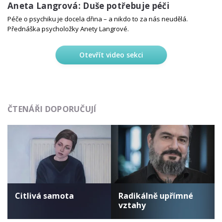
Aneta Langrová: Duše potřebuje péči
Péče o psychiku je docela dřina – a nikdo to za nás neudělá.
Přednáška psycholožky Anety Langrové.
Otevřít video sekci
ČTENÁŘI DOPORUČUJÍ
Citlivá samota
Radikálně upřímné
vztahy