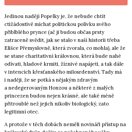
Jedinou nadějí Popelky je, že nebude chtít
ctižádostivě míchat politickou polívku svého
přiblblého prynce (ač ji budou občas prsty
zatraceně svědit, jak se stalo v naší historii třeba
Elišce Přemyslovně, která zvorala, co mohla), ale že
se stane charitativní královnou, která bude nahé
odívati, hladové krmiti, žíznivé napájeti, a tak dále
v intencích křesťanského milosrdenství. Tady má
i naději, že se potká s nějakým zdravým
a nedegerovaným Honzou a některé z malých
princezen budou nejen krásné, ale také méně
přitroublé než jejich nikoliv biologický, zato
legitimní otec.
A protože v těch dobách neměli novináři přístup na