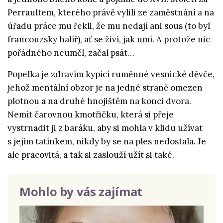
Perraultem, kterého právě vylili ze zaměstnání a na
úřadu práce mu řekli, že mu nedají ani sous (to byl
francouzsky halíř), ať se živí, jak umí. A protože nic
pořádného neuměl, začal psát…
Popelka je zdravím kypící ruměnné vesnické děvče,
jehož mentální obzor je na jedné straně omezen
plotnou a na druhé hnojištěm na konci dvora.
Nemít čarovnou kmotřičku, která si přeje
vystrnadit ji z baráku, aby si mohla v klidu užívat
s jejím tatínkem, nikdy by se na ples nedostala. Je
ale pracovitá, a tak si zaslouží užít si také.
Mohlo by vás zajímat