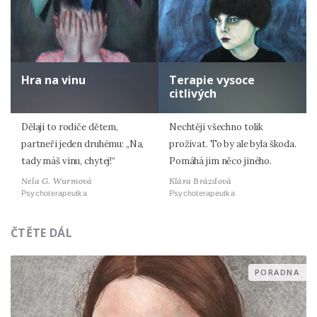
Hra na vinu
Terapie vysoce
citlivých
Dělají to rodiče dětem,
Nechtějí všechno tolik
partneři jeden druhému: „Na,
prožívat. To by ale byla škoda.
tady máš vinu, chytej!“
Pomáhá jim něco jiného.
Nela G. Wurmová
Klára Brázdová
Psychoterapeutka
Psychoterapeutka
ČTĚTE DÁL
PORADNA