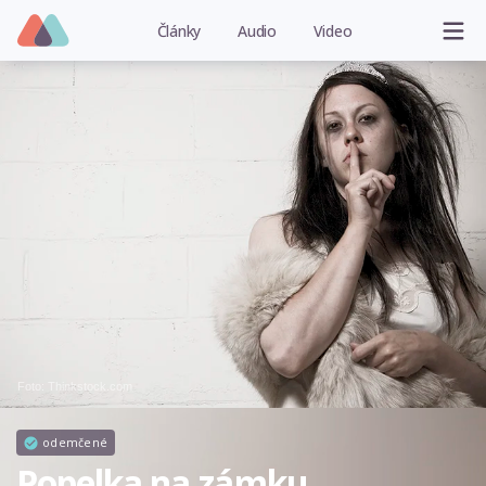
Články
Audio
Video
Foto: Thinkstock.com
odemčené
Popelka na zámku