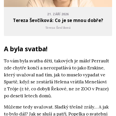
21. ZÁŘÍ 2026
Tereza Ševčíková: Co je se mnou dobře?
Tereza Ševčíková
A byla svatba!
To vám byla svatba děti, takových je málo! Perrault
zde chytře končí a nerozpatlává to jako Erskine,
který uvažoval nad tím, jak to muselo vypadat ve
Spartě, když se zestárlá Helena vrátila Meneláovi
z Tróje (z té, co dobyli Řekové, ne ze ZOO v Praze)
po deseti letech domů.
Můžeme tedy uvažovat. Sladký třešně zrály… A jak
to bylo dál? Jak se sluší a patří, Popelka o svatební