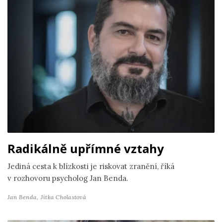
Radikálně upřímné vztahy
Jediná cesta k blízkosti je riskovat zranění, říká
v rozhovoru psycholog Jan Benda.
Jan Benda,
Jitka Cholastová