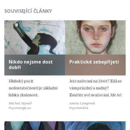
SOUVISEJÍCÍ ČLÁNKY
Nikdo nejsme dost
Praktické sebepřijetí
dobří
Hluboký pocit
Jste naštvaní na život? Zdá se
nedostatečnosti je základní
vám prázdný a nudný?
lidská zkušenost.
Změňte své uvažování. Jde to!
Michal Mynář
Aneta Langrová
Psychologie.cz
Psycholožka