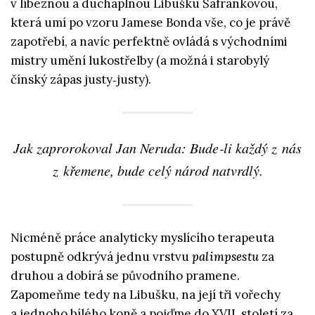
v líbeznou a duchaplnou Libušku Šafránkovou,
která umí po vzoru Jamese Bonda vše, co je právě
zapotřebí, a navíc perfektně ovládá s východními
mistry umění lukostřelby (a možná i starobylý
čínský zápas justy‑justy).
Jak zaprorokoval Jan Neruda: Bude‑li každý z nás
z křemene, bude celý národ natvrdlý.
Nicméně práce analyticky myslícího terapeuta
postupně odkrývá jednu vrstvu
palimpsestu
za
druhou a dobírá se původního pramene.
Zapomeňme tedy na Libušku, na její tři vořechy
a jednoho bílého koně a pojďme do XVII. století za