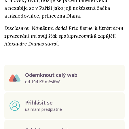
královský dvůr, dožije se požehnaného věku
a nezabije se v Paříži jako její nešťastná žačka
a následovnice, princezna Diana.
Disclosure: Námět mi dodal Eric Berne, k litrárnímu
zpracování mi svůj štáb spolupracovníků zapůjčil
Alexandre Dumas starší.
Odemknout celý web
od 104 Kč měsíčně
Přihlásit se
už mám předplatné