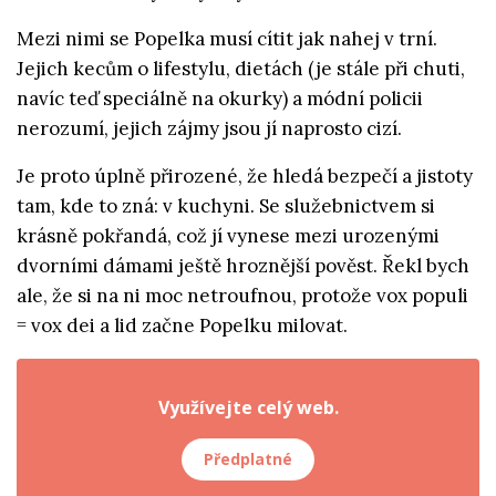
Mezi nimi se Popelka musí cítit jak nahej v trní.
Jejich kecům o lifestylu, dietách (je stále při chuti,
navíc teď speciálně na okurky) a módní policii
nerozumí, jejich zájmy jsou jí naprosto cizí.
Je proto úplně přirozené, že hledá bezpečí a jistoty
tam, kde to zná: v kuchyni. Se služebnictvem si
krásně pokřandá, což jí vynese mezi urozenými
dvorními dámami ještě hroznější pověst. Řekl bych
ale, že si na ni moc netroufnou, protože vox populi
= vox dei a lid začne Popelku milovat.
Využívejte celý web.
Předplatné