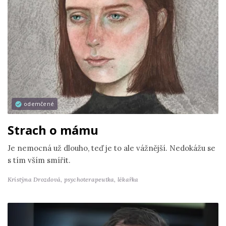
odemčené
Strach o mámu
Je nemocná už dlouho, teď je to ale vážnější. Nedokážu se
s tím vším smířit.
Kristýna Drozdová,
psychoterapeutka, lékařka