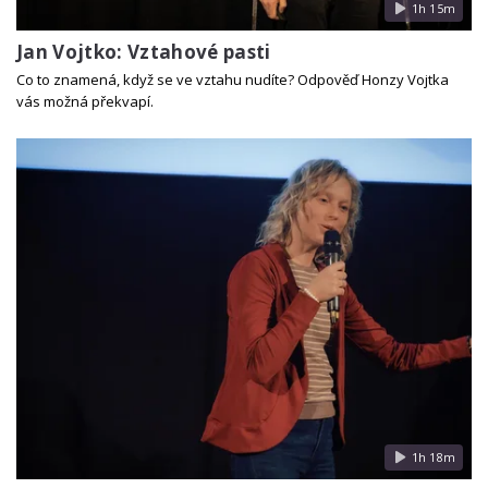
1h 15m
Jan Vojtko: Vztahové pasti
Co to znamená, když se ve vztahu nudíte? Odpověď Honzy Vojtka
vás možná překvapí.
1h 18m