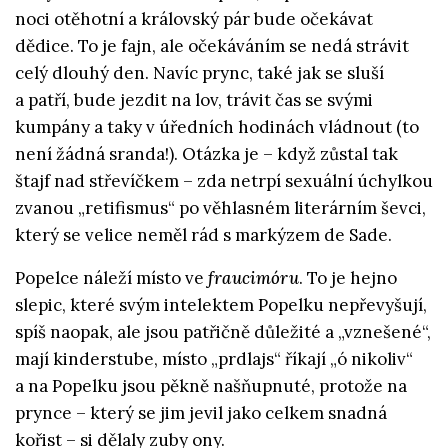
noci otěhotní a královský pár bude očekávat
dědice. To je fajn, ale očekáváním se nedá strávit
celý dlouhý den. Navíc prync, také jak se sluší
a patří, bude jezdit na lov, trávit čas se svými
kumpány a taky v úředních hodinách vládnout (to
není žádná sranda!). Otázka je – když zůstal tak
štajf nad střevíčkem – zda netrpí sexuální úchylkou
zvanou „retifismus“ po věhlasném literárním ševci,
který se velice neměl rád s markýzem de Sade.
Popelce náleží místo ve
fraucimóru
. To je hejno
slepic, které svým intelektem Popelku nepřevyšují,
spíš naopak, ale jsou patřičně důležité a „vznešené“,
mají kinderstube, místo „prdlajs“ říkají „ó nikoliv“
a na Popelku jsou pěkně našňupnuté, protože na
prynce – který se jim jevil jako celkem snadná
kořist – si dělaly zuby ony.