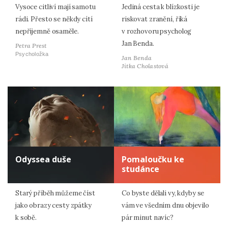
Vysoce citliví mají samotu
Jediná cesta k blízkosti je
rádi. Přesto se někdy cítí
riskovat zranění, říká
nepříjemně osaměle.
v rozhovoru psycholog
Jan Benda.
Petra Prest
Psycholožka
Jan Benda
Jitka Cholastová
Odyssea duše
Pomaloučku ke
studánce
Starý příběh můžeme číst
Co byste dělali vy, kdyby se
jako obrazy cesty zpátky
vám ve všedním dnu objevilo
k sobě.
pár minut navíc?