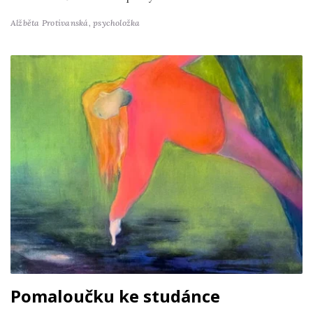
Alžběta Protivanská,
psycholožka
Pomaloučku ke studánce