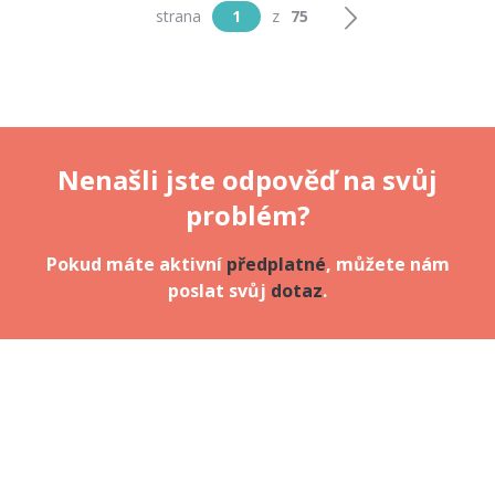
strana
1
z
75
Nenašli jste odpověď na svůj
problém?
Pokud máte aktivní
předplatné
, můžete nám
poslat svůj
dotaz
.