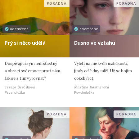
PORADNA
PORADNA
odemčené
odemčené
Prý si něco udělá
Dusno ve vztahu
Dospívající syn není šťastný
Vyletí na mě kvůli maličkosti,
a obrací své emoce proti nám.
jindy celé dny mlčí. Už se bojím
Jak se s tím vyrovnat?
cokoli říct.
Tereza Ševčíková
Martina Kastnerová
Psycholožka
Psycholožka
PORADNA
PORADNA