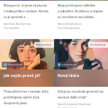
Mám pocit, že jsem s koncem
Moje potíže jsou viditelné
vztahu přišla o všechno. Nevím,
a nakažlivé. Stydím se a trápím
co je správně a …
se, necítím se mezi lidmi …
Martina Kastnerová
Hana Štráfeldová
Psycholožka
Psychoterapeutka
PORADNA
PORADNA
odemčené
odemčené
Jak najdu pravé já?
Nová láska
Téma dětství se vynořuje, když
Kdy je po rozchodu správný čas
potřebujeme zjistit, kým
navázat další vztah?
doopravdy jsme.
Kamil Antonín Vondrouš