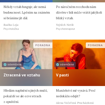
Někdy vztah funguje, ale nemá
Po náročném rozchodu nám
budoucnost. Lpěním na známém
důvěru v lidi může vrátit jakýkoli
si bráníme jít dál.
blízký vztah.
Radka Loja
Vojtěch Netík
Psycholožka
Psychoterapeut
PORADNA
PORADNA
odemčené
odemčené
Ztracená ve vztahu
V pasti
Hledám naplnění u jiných mužů,
Manželství mě vysává. Proč
pokaždé se ale ozve strach
nedokážu odejít?
z opuštění.
Alena Večeřová Procházková