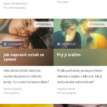
Psychiatr
Hana Štráfeldová
Psychoterapeutka
PORADNA
PORADNA
odemčené
odemčené
Jak napravit vztah se
Prý ji srážím
synem
Jeho dětství bylo náročné,
Podle partnerky jsem povýšený,
nechovala jsem se vždycky
mluvím s ní jako s blbcem. Jak jí
hezky. Co s tím teď můžu dělat?
můžu dodat sebevědomí?
Pavla Koucká
Vojtěch Netík
Psycholožka
Psychoterapeut