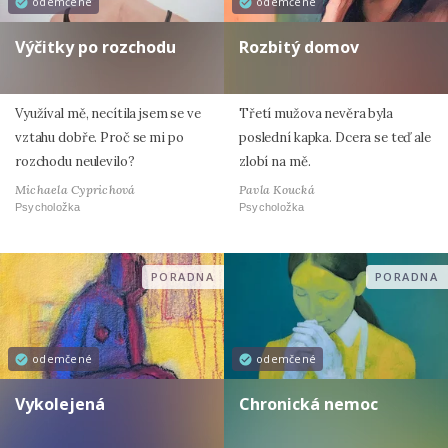
odemčené
odemčené
Výčitky po rozchodu
Rozbitý domov
Využíval mě, necítila jsem se ve
Třetí mužova nevěra byla
vztahu dobře. Proč se mi po
poslední kapka. Dcera se teď ale
rozchodu neulevilo?
zlobí na mě.
Michaela Cyprichová
Pavla Koucká
Psycholožka
Psycholožka
PORADNA
PORADNA
odemčené
odemčené
Vykolejená
Chronická nemoc