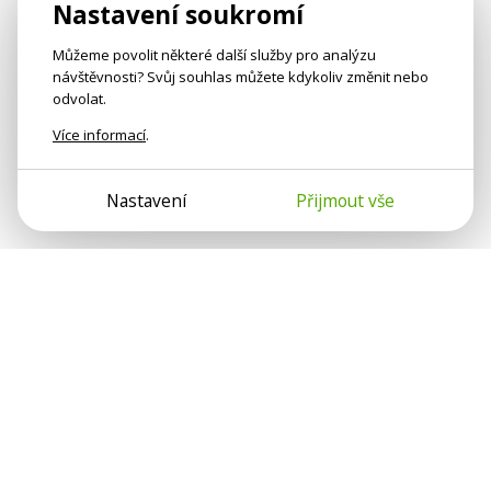
Nastavení soukromí
Můžeme povolit některé další služby pro analýzu
návštěvnosti? Svůj souhlas můžete kdykoliv změnit nebo
odvolat.
Více informací
.
Nastavení
Přijmout vše
Psychologové a psychoterapeuti na webu Psychologie.cz
sdílí své zkušenosti s lidmi, kterým se nemohou věnovat
osobně. Připojte se k nám, podporujeme se navzájem.
Díky.
Předplatné