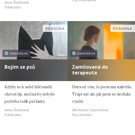
Psychoterapeut
Jana Šulistová
Publicistka
PORADNA
PORADNA
odemčené
odemčené
Bojím se psů
Zamilovaná do
terapeuta
Kdyby se k sobě lidé uměli
Dnes už vím, že jsem mu naletěla.
chovat líp, možná by nebylo
Trápí mě ale, jak jsem se nechala
potřeba tolik psí lásky.
využít.
Jana Šulistová
Michaela Cyprichová
Publicistka
Psycholožka