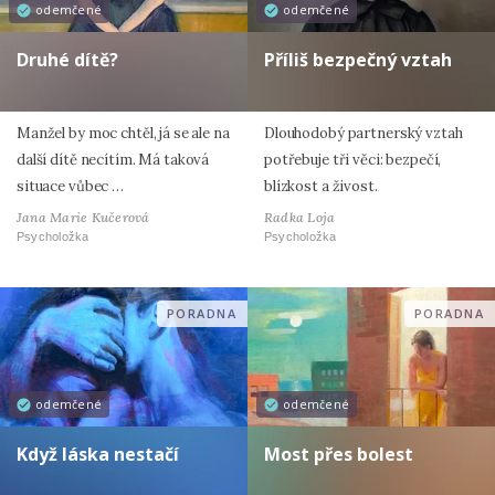
odemčené
odemčené
Druhé dítě?
Příliš bezpečný vztah
Manžel by moc chtěl, já se ale na
Dlouhodobý partnerský vztah
další dítě necítím. Má taková
potřebuje tři věci: bezpečí,
situace vůbec …
blízkost a živost.
Jana Marie Kučerová
Radka Loja
Psycholožka
Psycholožka
PORADNA
PORADNA
odemčené
odemčené
Když láska nestačí
Most přes bolest