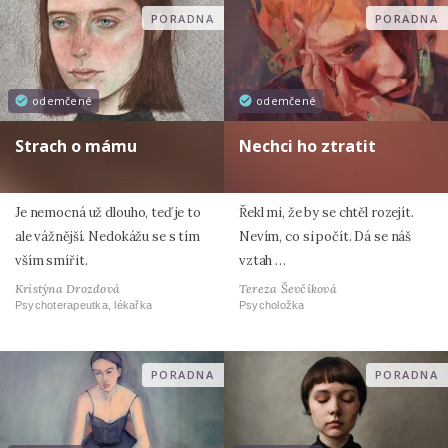
PORADNA
PORADNA
odemčené
odemčené
Strach o mámu
Nechci ho ztratit
Je nemocná už dlouho, teď je to
Řekl mi, že by se chtěl rozejít.
ale vážnější. Nedokážu se s tím
Nevím, co si počít. Dá se náš
vším smířit.
vztah …
Kristýna Drozdová
Tereza Ševčíková
Psychoterapeutka, lékařka
Psycholožka
PORADNA
PORADNA