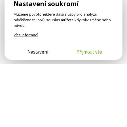
Nastavení soukromí
Můžeme povolit některé další služby pro analýzu
návštěvnosti? Svůj souhlas můžete kdykoliv změnit nebo
odvolat.
Více informací
.
Nastavení
Přijmout vše
Psychologové a psychoterapeuti na webu Psychologie.cz
sdílí své zkušenosti s lidmi, kterým se nemohou věnovat
osobně. Připojte se k nám, podporujeme se navzájem.
Díky.
Předplatné