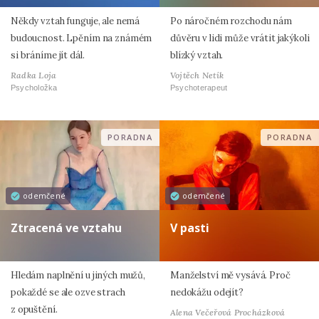
Někdy vztah funguje, ale nemá
Po náročném rozchodu nám
budoucnost. Lpěním na známém
důvěru v lidi může vrátit jakýkoli
si bráníme jít dál.
blízký vztah.
Radka Loja
Vojtěch Netík
Psycholožka
Psychoterapeut
PORADNA
PORADNA
odemčené
odemčené
Ztracená ve vztahu
V pasti
Hledám naplnění u jiných mužů,
Manželství mě vysává. Proč
pokaždé se ale ozve strach
nedokážu odejít?
z opuštění.
Alena Večeřová Procházková