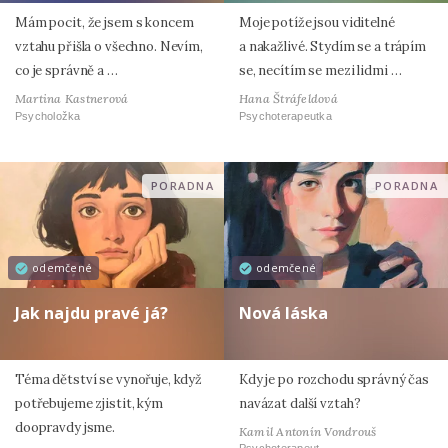
Mám pocit, že jsem s koncem
Moje potíže jsou viditelné
vztahu přišla o všechno. Nevím,
a nakažlivé. Stydím se a trápím
co je správně a …
se, necítím se mezi lidmi …
Martina Kastnerová
Hana Štráfeldová
Psycholožka
Psychoterapeutka
PORADNA
PORADNA
odemčené
odemčené
Jak najdu pravé já?
Nová láska
Téma dětství se vynořuje, když
Kdy je po rozchodu správný čas
potřebujeme zjistit, kým
navázat další vztah?
doopravdy jsme.
Kamil Antonín Vondrouš