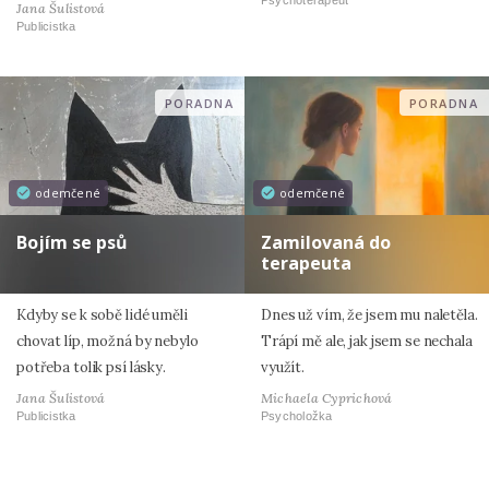
Psychoterapeut
Jana Šulistová
Publicistka
PORADNA
PORADNA
odemčené
odemčené
Bojím se psů
Zamilovaná do
terapeuta
Kdyby se k sobě lidé uměli
Dnes už vím, že jsem mu naletěla.
chovat líp, možná by nebylo
Trápí mě ale, jak jsem se nechala
potřeba tolik psí lásky.
využít.
Jana Šulistová
Michaela Cyprichová
Publicistka
Psycholožka