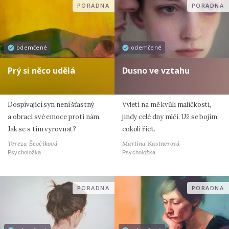
PORADNA
PORADNA
odemčené
odemčené
Prý si něco udělá
Dusno ve vztahu
Dospívající syn není šťastný
Vyletí na mě kvůli maličkosti,
a obrací své emoce proti nám.
jindy celé dny mlčí. Už se bojím
Jak se s tím vyrovnat?
cokoli říct.
Tereza Ševčíková
Martina Kastnerová
Psycholožka
Psycholožka
PORADNA
PORADNA