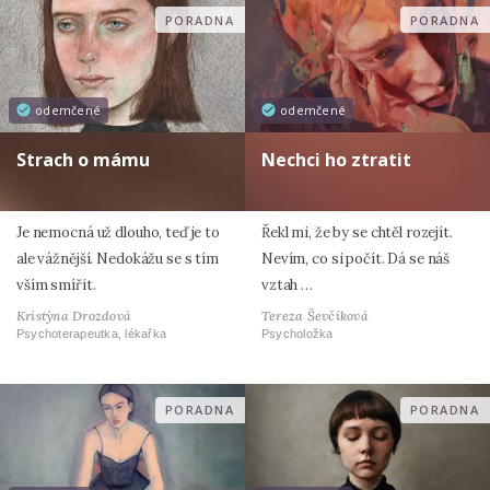
PORADNA
PORADNA
odemčené
odemčené
Strach o mámu
Nechci ho ztratit
Je nemocná už dlouho, teď je to
Řekl mi, že by se chtěl rozejít.
ale vážnější. Nedokážu se s tím
Nevím, co si počít. Dá se náš
vším smířit.
vztah …
Kristýna Drozdová
Tereza Ševčíková
Psychoterapeutka, lékařka
Psycholožka
PORADNA
PORADNA