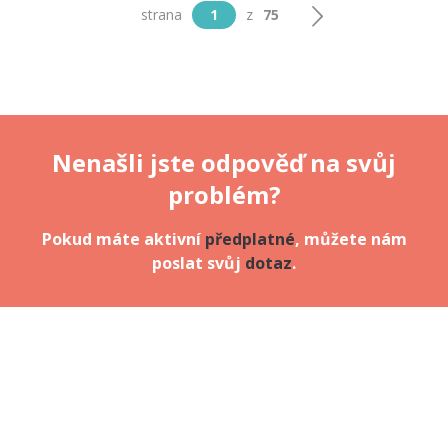
strana
1
z
75
Nenašli jste odpověď na svůj
problém?
Pokud máte aktivní
předplatné
, můžete nám
poslat svůj
dotaz
.