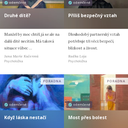
odemčené
odemčené
Druhé dítě?
Příliš bezpečný vztah
Manžel by moc chtěl, já se ale na
Dlouhodobý partnerský vztah
další dítě necítím. Má taková
potřebuje tři věci: bezpečí,
situace vůbec …
blízkost a živost.
Jana Marie Kučerová
Radka Loja
Psycholožka
Psycholožka
PORADNA
PORADNA
odemčené
odemčené
Když láska nestačí
Most přes bolest