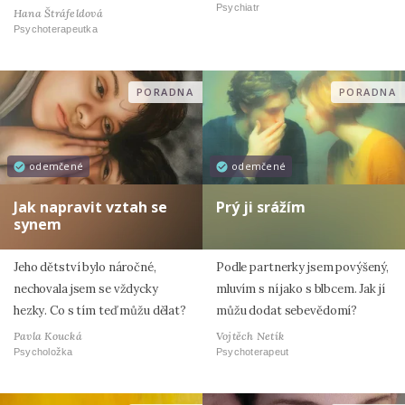
Psychiatr
Hana Štráfeldová
Psychoterapeutka
PORADNA
PORADNA
odemčené
odemčené
Jak napravit vztah se
Prý ji srážím
synem
Jeho dětství bylo náročné,
Podle partnerky jsem povýšený,
nechovala jsem se vždycky
mluvím s ní jako s blbcem. Jak jí
hezky. Co s tím teď můžu dělat?
můžu dodat sebevědomí?
Pavla Koucká
Vojtěch Netík
Psycholožka
Psychoterapeut