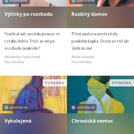
odemčené
odemčené
Výčitky po rozchodu
Rozbitý domov
Využíval mě, necítila jsem se ve
Třetí mužova nevěra byla
vztahu dobře. Proč se mi po
poslední kapka. Dcera se teď ale
rozchodu neulevilo?
zlobí na mě.
Michaela Cyprichová
Pavla Koucká
Psycholožka
Psycholožka
PORADNA
PORADNA
odemčené
odemčené
Vykolejená
Chronická nemoc