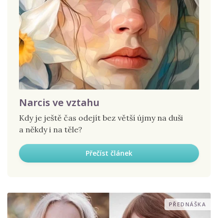
Narcis ve vztahu
Kdy je ještě čas odejít bez větší újmy na duši
a někdy i na těle?
Přečíst článek
PŘEDNÁŠKA