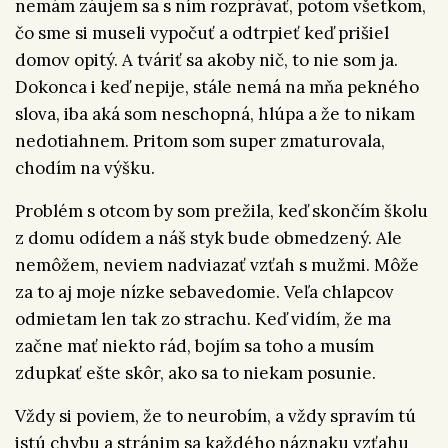
nemám záujem sa s ním rozprávať, potom všetkom,
čo sme si museli vypočuť a odtrpieť keď prišiel
domov opitý. A tváriť sa akoby nič, to nie som ja.
Dokonca i keď nepije, stále nemá na mňa pekného
slova, iba aká som neschopná, hlúpa a že to nikam
nedotiahnem. Pritom som super zmaturovala,
chodím na výšku.
Problém s otcom by som prežila, keď skončím školu
z domu odídem a náš styk bude obmedzený. Ale
nemôžem, neviem nadviazať vzťah s mužmi. Môže
za to aj moje nízke sebavedomie. Veľa chlapcov
odmietam len tak zo strachu. Keď vidím, že ma
začne mať niekto rád, bojím sa toho a musím
zdupkať ešte skôr, ako sa to niekam posunie.
Vždy si poviem, že to neurobím, a vždy spravím tú
istú chybu a stránim sa každého náznaku vzťahu