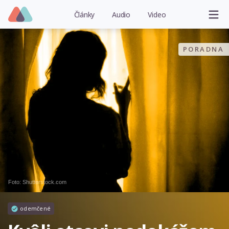
Články
Audio
Video
PORADNA
Foto: Shutterstock.com
odemčené