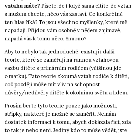
vztahu máte?
Píšete, že i když sama cítíte, že vztah
s mužem chcete, něco vás zastaví. Co konkrétně
ten hlas říká? To jsou všechno myšlenky, které mě
napadají. Přijdou vám osobně v něčem zajímavé,
napadá vás k tomu něco, Simono?
Aby to nebylo tak jednoduché, existují i další
teorie, které se zaměřují na rannou vztahovou
vazbu dítěte s primárním rodičem (většinou jde
o matku). Tato teorie zkoumá vztah rodiče k dítěti,
což později může mít vliv na schopnost
důvěry/nedůvěry dítěte k okolnímu světu a lidem.
Prosím berte tyto teorie pouze jako možnosti,
střípky, na které je možné se zaměřit. Nemám
dostatek informací k tomu, abych dokázala říct, zda
to tak je nebo není. Jediný kdo to může vědět, jste