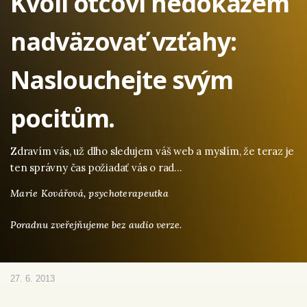
Kvôli otcovi nedokážem
nadväzovať vzťahy:
Naslouchejte svým
pocitům.
Zdravím vás, už dlho sledujem váš web a myslím, že teraz je
ten správny čas požiadať vás o rad…
Marie Kovářová,
psychoterapeutka
Poradnu zveřejňujeme bez audio verze.
27. 6. 2013