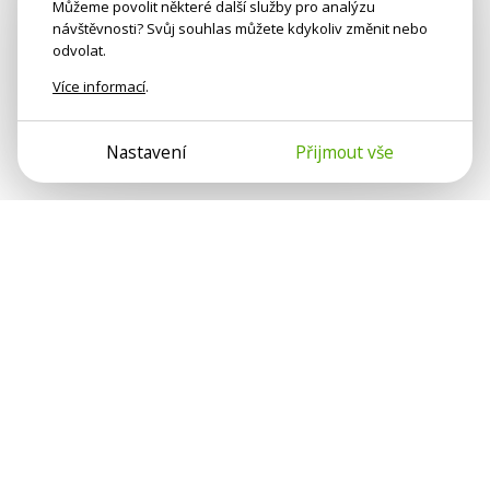
Můžeme povolit některé další služby pro analýzu
návštěvnosti? Svůj souhlas můžete kdykoliv změnit nebo
odvolat.
Více informací
.
Nastavení
Přijmout vše
Psychologové a psychoterapeuti na webu Psychologie.cz
sdílí své zkušenosti s lidmi, kterým se nemohou věnovat
osobně. Připojte se k nám, podporujeme se navzájem.
Díky.
Předplatné