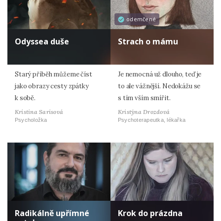
odemčené
Odyssea duše
Strach o mámu
Starý příběh můžeme číst
Je nemocná už dlouho, teď je
jako obrazy cesty zpátky
to ale vážnější. Nedokážu se
k sobě.
s tím vším smířit.
Kristina Sarisová
Kristýna Drozdová
Psycholožka
Psychoterapeutka, lékařka
Radikálně upřímné
Krok do prázdna