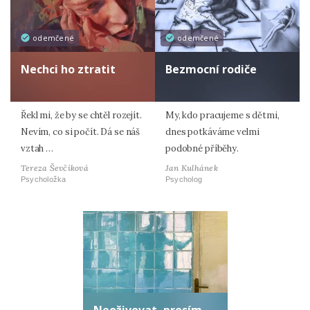
odemčené
odemčené
Nechci ho ztratit
Bezmocní rodiče
Řekl mi, že by se chtěl rozejít.
My, kdo pracujeme s dětmi,
Nevím, co si počít. Dá se náš
dnes potkáváme velmi
vztah …
podobné příběhy.
Tereza Ševčíková
Jan Kulhánek
Psycholožka
Psycholog