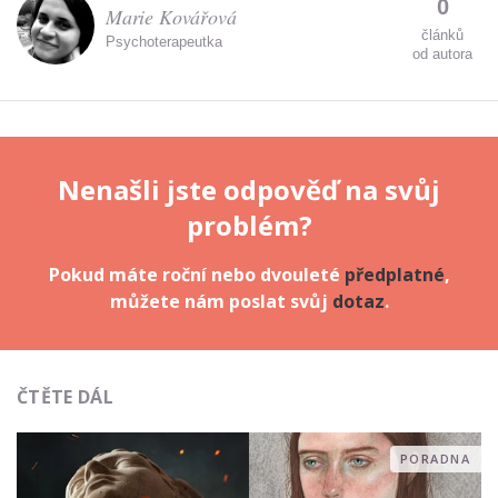
0
Marie Kovářová
článků
Psychoterapeutka
od autora
Nenašli jste odpověď na svůj
problém?
Pokud máte roční nebo dvouleté
předplatné
,
můžete nám poslat svůj
dotaz
.
ČTĚTE DÁL
PORADNA