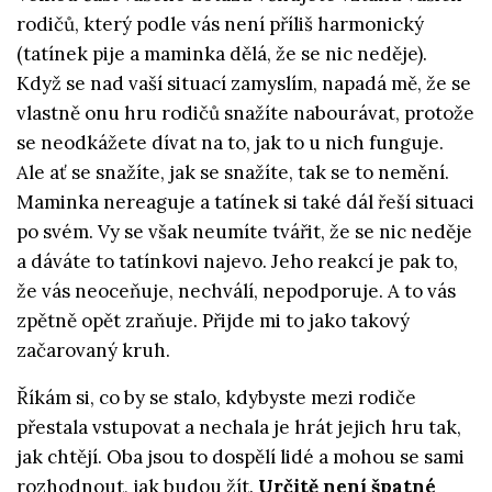
rodičů, který podle vás není příliš harmonický
(tatínek pije a maminka dělá, že se nic neděje).
Když se nad vaší situací zamyslím, napadá mě, že se
vlastně onu hru rodičů snažíte nabourávat, protože
se neodkážete dívat na to, jak to u nich funguje.
Ale ať se snažíte, jak se snažíte, tak se to nemění.
Maminka nereaguje a tatínek si také dál řeší situaci
po svém. Vy se však neumíte tvářit, že se nic neděje
a dáváte to tatínkovi najevo. Jeho reakcí je pak to,
že vás neoceňuje, nechválí, nepodporuje. A to vás
zpětně opět zraňuje. Přijde mi to jako takový
začarovaný kruh.
Říkám si, co by se stalo, kdybyste mezi rodiče
přestala vstupovat a nechala je hrát jejich hru tak,
jak chtějí. Oba jsou to dospělí lidé a mohou se sami
rozhodnout, jak budou žít.
Určitě není špatné