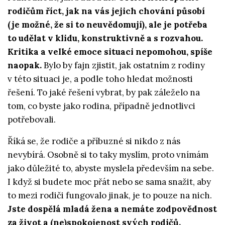
rodičům říct, jak na vás jejich chování působí
(je možné, že si to neuvědomují), ale je potřeba
to udělat v klidu, konstruktivně a s rozvahou.
Kritika a velké emoce situaci nepomohou, spíše
naopak.
Bylo by fajn zjistit, jak ostatním z rodiny
v této situaci je, a podle toho hledat možnosti
řešení. To jaké řešení vybrat, by pak záleželo na
tom, co byste jako rodina, případně jednotlivci
potřebovali.
Říká se, že rodiče a příbuzné si nikdo z nás
nevybírá. Osobně si to taky myslím, proto vnímám
jako důležité to, abyste myslela především na sebe.
I když si budete moc přát nebo se sama snažit, aby
to mezi rodiči fungovalo jinak, je to pouze na nich.
Jste dospělá mladá žena a nemáte zodpovědnost
za život a (ne)spokojenost svých rodičů.