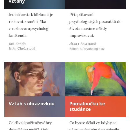
vztahy
Jediná cesta k blízkosti je
Při aplikování
riskovat zranění, říká
psychologických poznatků do
v rozhovoru psycholog
života musíme někdy
Jan Benda.
improvizovat.
Jan Benda
Jitka Cholastová
Jitka Cholastová
Editorka Psychologie.cz
Vztah s obrazovkou
Pomaloučku ke
studánce
Co dávají počítačové hry
Co byste dělali vy, kdyby se
dospělému muži? A jak
vám ve všedním dnu objevilo