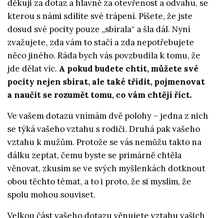
děkuji za dotaz a hlavně za otevřenost a odvahu, se
kterou s námi sdílíte své trápení. Píšete, že jste
dosud své pocity pouze „sbírala“ a šla dál. Nyní
zvažujete, zda vám to stačí a zda nepotřebujete
něco jiného. Ráda bych vás povzbudila k tomu, že
jde dělat víc.
A pokud budete chtít, můžete své
pocity nejen sbírat, ale také třídit, pojmenovat
a naučit se rozumět tomu, co vám chtějí říct.
Ve vašem dotazu vnímám dvě polohy – jedna z nich
se týká vašeho vztahu s rodiči. Druhá pak vašeho
vztahu k mužům. Protože se vás nemůžu takto na
dálku zeptat, čemu byste se primárně chtěla
věnovat, zkusím se ve svých myšlenkách dotknout
obou těchto témat, a to i proto, že si myslím, že
spolu mohou souviset.
Velkou část vašeho dotazu věnujete vztahu vašich