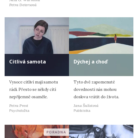
Petra Detersová
Citlivá samota
Dýchej a choď
Vysoce citliví mají samotu
Tyto dvě zapomenuté
rádi. Přesto se někdy cítí
dovednosti nás mohou
nepříjemně osaměle.
doslova vrátit do života.
Petra Prest
Jana Šulistová
Psycholožka
Publicistka
PORADNA