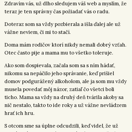
Zdravím vás, už dlho sledujem váš web a myslím, že
teraz je ten správny čas požiadať vás o radu.
Doteraz som sa vždy pozbierala a išla ďalej ale už
vážne neviem, či mi to stačí.
Doma mám rodičov ktorí nikdy nemali dobrý vzťah.
Otec často pije a mama mu to všetko toleruje.
Ako som dospievala, začala som sa s ním hádať,
nikomu sa nepáčilo jeho správanie, keď prišiel
domov podgurážený alkoholom, ale ja som mu vždy
musela povedať môj názor, zatiaľ čo všetci boli
ticho. Mama sa vždy na druhý deň tvárila akoby sa
nič nestalo, takto to ide roky a už vážne nevládzem
hrať ich hru.
S otcom sme sa úplne odcudzili, keď videl, že už