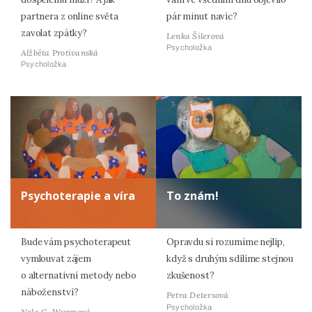
partnera z online světa
pár minut navíc?
zavolat zpátky?
Lenka Šilerová
Psycholožka
Alžběta Protivanská
Psycholožka
Psychoterapie a víra
To znám!
Bude vám psychoterapeut
Opravdu si rozumíme nejlíp,
vymlouvat zájem
když s druhým sdílíme stejnou
o alternativní metody nebo
zkušenost?
náboženství?
Petra Detersová
Psycholožka
Nela G. Wurmová