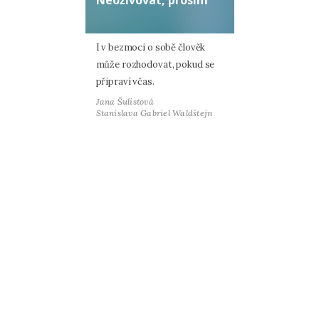
Neoživovat, prosím
I v bezmoci o sobě člověk
může rozhodovat, pokud se
připraví včas.
Jana Šulistová
Stanislava Gabriel Waldštejn