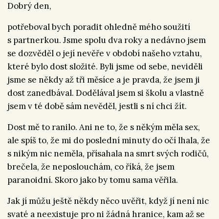
Dobrý den,
potřeboval bych poradit ohledně mého soužití
s partnerkou. Jsme spolu dva roky a nedávno jsem
se dozvěděl o její nevěře v období našeho vztahu,
které bylo dost složité. Byli jsme od sebe, neviděli
jsme se někdy až tři měsíce a je pravda, že jsem ji
dost zanedbával. Dodělával jsem si školu a vlastně
jsem v té době sám nevěděl, jestli s ní chci žít.
Dost mě to ranilo. Ani ne to, že s někým měla sex,
ale spíš to, že mi do poslední minuty do očí lhala, že
s nikým nic neměla, přísahala na smrt svých rodičů,
brečela, že neposlouchám, co říká, že jsem
paranoidní. Skoro jako by tomu sama věřila.
Jak jí můžu ještě někdy něco uvěřit, když jí není nic
svaté a neexistuje pro ni žádná hranice, kam až se