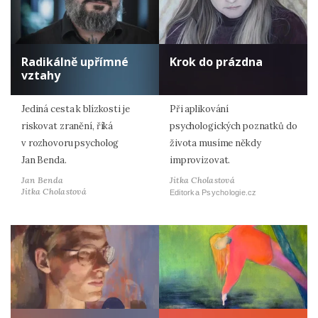
Radikálně upřímné
Krok do prázdna
vztahy
Jediná cesta k blízkosti je
Při aplikování
riskovat zranění, říká
psychologických poznatků do
v rozhovoru psycholog
života musíme někdy
Jan Benda.
improvizovat.
Jan Benda
Jitka Cholastová
Jitka Cholastová
Editorka Psychologie.cz