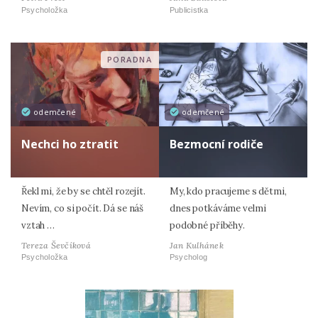
Psycholožka
Publicistka
PORADNA
odemčené
odemčené
Nechci ho ztratit
Bezmocní rodiče
Řekl mi, že by se chtěl rozejít.
My, kdo pracujeme s dětmi,
Nevím, co si počít. Dá se náš
dnes potkáváme velmi
vztah …
podobné příběhy.
Tereza Ševčíková
Jan Kulhánek
Psycholožka
Psycholog