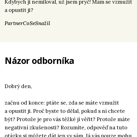
Kdybych ji nemiloval, už jsem pryč! Mám se vzmužit
a opustit ji?
PartnerCoSeSnažil
Názor odborníka
Dobrý den,
začnu od konce: ptáte se, zda se máte vzmužit
a opustit ji. Proč byste to dělal, pokud s ní chcete
být? Protože je pro vás těžké jí věřit? Protože máte
negativní zkušenosti? Rozumíte, odpověď na tuto
otázku si můžete dát jen vy sám. Já vás pouze mohu