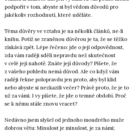
podpořit v tom, abyste si byl vědom důvodů pro
jakékoliv rozhodnutí, které uděláte.
Téma důvěry ve vztahu je na několik článků, ne‑li
knihu. Potíž se zraněnou důvěrou je ta, že se těžko
získává zpět. Lépe řečeno: jde o její odpovědnost,
zda vám raději sdělí nepravdu než skutečnost
v celé její nahotě. Znáte její důvody? Píšete, že
z vašeho pohledu nemá důvod. Ale co když vám
raději řekne polopravdu jen proto, aby byl klid
nebo abyste si nezkazili večer? Právě proto, že je to
už za vámi. I vy píšete, že jde o temné období. Proč
se k němu stále znovu vracet?
Nedávno jsem slyšel od jednoho moudrého muže
dobrou větu: Minulost je minulost, je za námi;