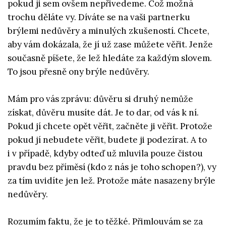
pokud ji sem ovšem nepřivedeme. Což možná
trochu děláte vy. Díváte se na vaši partnerku
brýlemi nedůvěry a minulých zkušeností. Chcete,
aby vám dokázala, že jí už zase můžete věřit. Jenže
současně píšete, že lež hledáte za každým slovem.
To jsou přesně ony brýle nedůvěry.
Mám pro vás zprávu: důvěru si druhý nemůže
získat, důvěru musíte dát. Je to dar, od vás k ní.
Pokud jí chcete opět věřit, začněte ji věřit. Protože
pokud jí nebudete věřit, budete ji podezírat. A to
i v případě, kdyby odteď už mluvila pouze čistou
pravdu bez příměsí (kdo z nás je toho schopen?), vy
za tím uvidíte jen lež. Protože máte nasazeny brýle
nedůvěry.
Rozumím faktu, že je to těžké. Přimlouvám se za