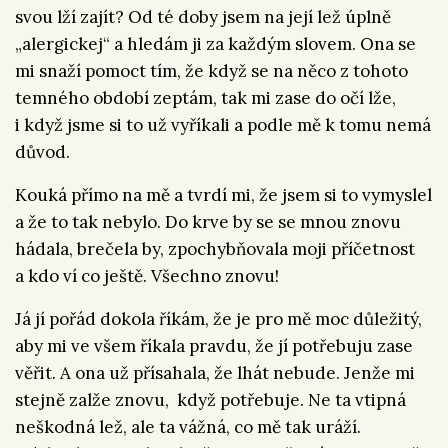
svou lží zajít? Od té doby jsem na její lež úplně
„alergickej“ a hledám ji za každým slovem. Ona se
mi snaží pomoct tím, že když se na něco z tohoto
temného období zeptám, tak mi zase do očí lže,
i když jsme si to už vyříkali a podle mě k tomu nemá
důvod.
Kouká přímo na mě a tvrdí mi, že jsem si to vymyslel
a že to tak nebylo. Do krve by se se mnou znovu
hádala, brečela by, zpochybňovala moji příčetnost
a kdo ví co ještě. Všechno znovu!
Já jí pořád dokola říkám, že je pro mě moc důležitý,
aby mi ve všem říkala pravdu, že jí potřebuju zase
věřit. A ona už přísahala, že lhát nebude. Jenže mi
stejně zalže znovu, když potřebuje. Ne ta vtipná
neškodná lež, ale ta vážná, co mě tak uráží.