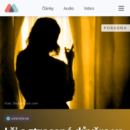
Články
Audio
Video
PORADNA
Foto: Shutterstock.com
odemčené