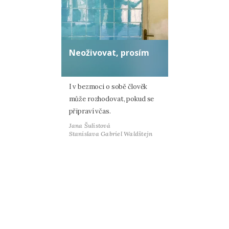
Neoživovat, prosím
I v bezmoci o sobě člověk
může rozhodovat, pokud se
připraví včas.
Jana Šulistová
Stanislava Gabriel Waldštejn