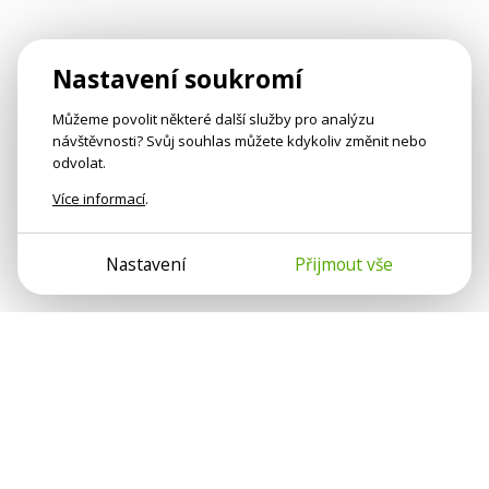
Nastavení soukromí
Můžeme povolit některé další služby pro analýzu
návštěvnosti? Svůj souhlas můžete kdykoliv změnit nebo
odvolat.
Více informací
.
Nastavení
Přijmout vše
Psychologové a psychoterapeuti na webu Psychologie.cz
sdílí své zkušenosti s lidmi, kterým se nemohou věnovat
osobně. Připojte se k nám, podporujeme se navzájem.