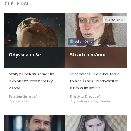
ČTĚTE DÁL
PORADNA
odemčené
Odyssea duše
Strach o mámu
Starý příběh můžeme číst
Je nemocná už dlouho, teď je
jako obrazy cesty zpátky
to ale vážnější. Nedokážu se
k sobě.
s tím vším smířit.
Kristina Sarisová
Kristýna Drozdová
Psycholožka
Psychoterapeutka, lékařka