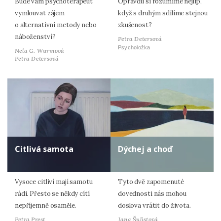
Bude vám psychoterapeut
Opravdu si rozumíme nejlíp,
vymlouvat zájem
když s druhým sdílíme stejnou
o alternativní metody nebo
zkušenost?
náboženství?
Petra Detersová
Psycholožka
Nela G. Wurmová
Petra Detersová
Citlivá samota
Dýchej a choď
Vysoce citliví mají samotu
Tyto dvě zapomenuté
rádi. Přesto se někdy cítí
dovednosti nás mohou
nepříjemně osaměle.
doslova vrátit do života.
Petra Prest
Jana Šulistová