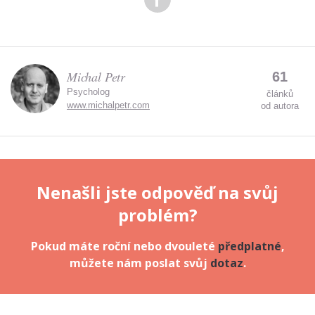
Michal Petr
61
Psycholog
článků
www.michalpetr.com
od autora
Nenašli jste odpověď na svůj
problém?
Pokud máte roční nebo dvouleté
předplatné
,
můžete nám poslat svůj
dotaz
.