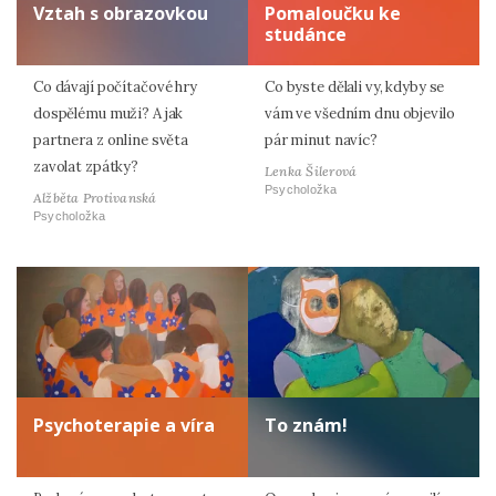
Vztah s obrazovkou
Pomaloučku ke
studánce
Co dávají počítačové hry
Co byste dělali vy, kdyby se
dospělému muži? A jak
vám ve všedním dnu objevilo
partnera z online světa
pár minut navíc?
zavolat zpátky?
Lenka Šilerová
Psycholožka
Alžběta Protivanská
Psycholožka
Psychoterapie a víra
To znám!