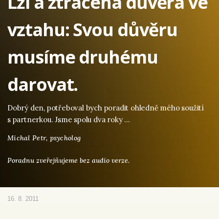
Lži a ztracená důvěra ve
vztahu: Svou důvěru
musíme druhému
darovat.
Dobrý den, potřeboval bych poradit ohledně mého soužití
s partnerkou. Jsme spolu dva roky …
Michal Petr,
psycholog
Poradnu zveřejňujeme bez audio verze.
16. 8. 2011