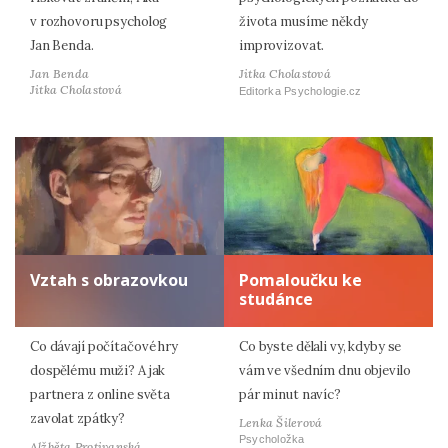
v rozhovoru psycholog
života musíme někdy
Jan Benda.
improvizovat.
Jan Benda
Jitka Cholastová
Jitka Cholastová
Editorka Psychologie.cz
Vztah s obrazovkou
Pomaloučku ke
studánce
Co dávají počítačové hry
Co byste dělali vy, kdyby se
dospělému muži? A jak
vám ve všedním dnu objevilo
partnera z online světa
pár minut navíc?
zavolat zpátky?
Lenka Šilerová
Psycholožka
Alžběta Protivanská