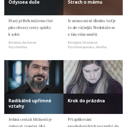
Odyssea duše
Strach o mámu
Starý příběh můžeme číst
Je nemocná už dlouho, teď je
jako obrazy cesty zpátky
to ale vážnější. Nedokážu se
k sobě.
s tím vším smířit.
Kristina Sarisová
Kristýna Drozdová
Psycholožka
Psychoterapeutka, lékařka
Radikálně upřímné
Krok do prázdna
vztahy
Jediná cesta k blízkosti je
Při aplikování
riskovat zranění, říká
psychologických poznatků do