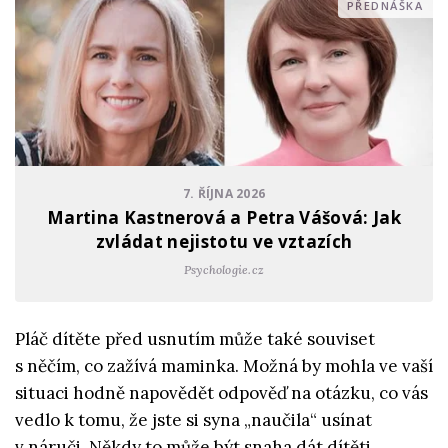
PŘEDNÁŠKA
7. ŘÍJNA 2026
Martina Kastnerová a Petra Vášová: Jak
zvládat nejistotu ve vztazích
Psychologie.cz
Pláč dítěte před usnutím může také souviset
s něčím, co zažívá maminka. Možná by mohla ve vaší
situaci hodně napovědět odpověď na otázku, co vás
vedlo k tomu, že jste si syna „naučila“ usínat
v náruči. Někdy to může být snaha dát dítěti