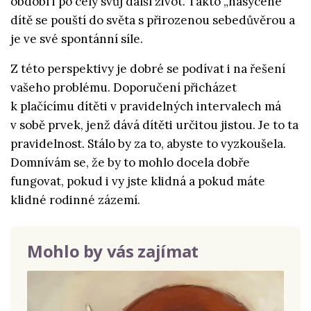
období i po celý svůj další život. Takto „nasycené“
dítě se pouští do světa s přirozenou sebedůvěrou a
je ve své spontánní síle.
Z této perspektivy je dobré se podívat i na řešení
vašeho problému. Doporučení přicházet
k plačícímu dítěti v pravidelných intervalech má
v sobě prvek, jenž dává dítěti určitou jistou. Je to ta
pravidelnost. Stálo by za to, abyste to vyzkoušela.
Domnívám se, že by to mohlo docela dobře
fungovat, pokud i vy jste klidná a pokud máte
klidné rodinné zázemí.
Mohlo by vás zajímat