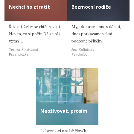
Nechci ho ztratit
Bezmocní rodiče
Řekl mi, že by se chtěl rozejít.
My, kdo pracujeme s dětmi,
Nevím, co si počít. Dá se náš
dnes potkáváme velmi
vztah …
podobné příběhy.
Tereza Ševčíková
Jan Kulhánek
Psycholožka
Psycholog
Neoživovat, prosím
I v bezmoci o sobě člověk