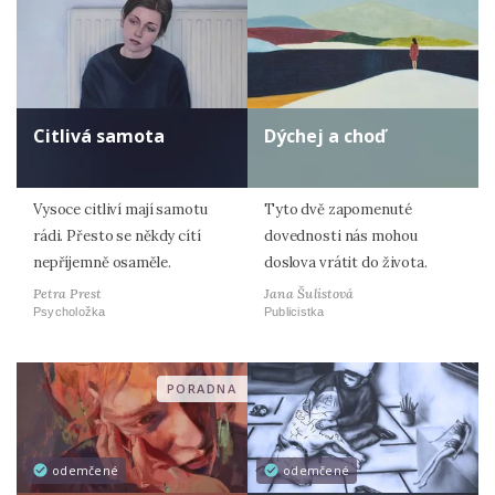
Citlivá samota
Dýchej a choď
Vysoce citliví mají samotu
Tyto dvě zapomenuté
rádi. Přesto se někdy cítí
dovednosti nás mohou
nepříjemně osaměle.
doslova vrátit do života.
Petra Prest
Jana Šulistová
Psycholožka
Publicistka
PORADNA
odemčené
odemčené