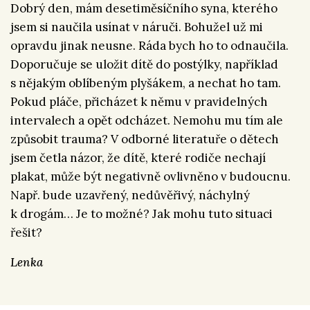
Dobrý den, mám desetiměsíčního syna, kterého
jsem si naučila usínat v náruči. Bohužel už mi
opravdu jinak neusne. Ráda bych ho to odnaučila.
Doporučuje se uložit dítě do postýlky, například
s nějakým oblíbeným plyšákem, a nechat ho tam.
Pokud pláče, přicházet k němu v pravidelných
intervalech a opět odcházet. Nemohu mu tím ale
způsobit trauma? V odborné literatuře o dětech
jsem četla názor, že dítě, které rodiče nechají
plakat, může být negativně ovlivněno v budoucnu.
Např. bude uzavřený, nedůvěřivý, náchylný
k drogám… Je to možné? Jak mohu tuto situaci
řešit?
Lenka