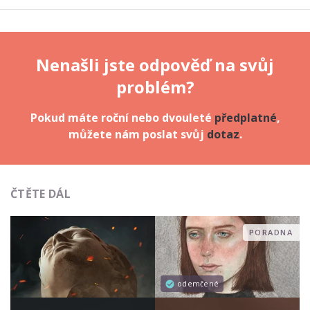
Nenašli jste odpověď na svůj
problém?
Pokud máte roční nebo dvouleté
předplatné
,
můžete nám poslat svůj
dotaz
.
ČTĚTE DÁL
PORADNA
odemčené