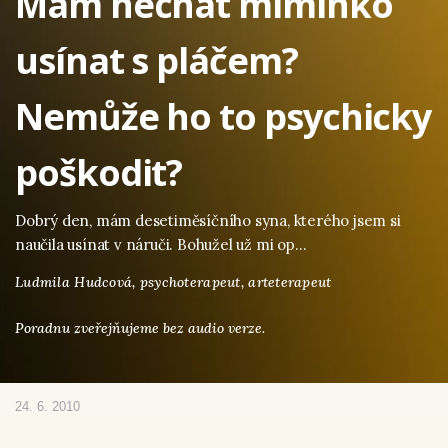
Mám nechat miminko
usínat s pláčem?
Nemůže ho to psychicky
poškodit?
Dobrý den, mám desetiměsíčního syna, kterého jsem si
naučila usínat v náruči. Bohužel už mi op…
Ludmila Hudcová,
psychoterapeut, arteterapeut
Poradnu zveřejňujeme bez audio verze.
24. 6. 2010