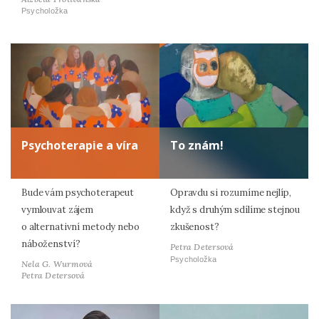
Psycholožka
Psychoterapie a víra
To znám!
Bude vám psychoterapeut
Opravdu si rozumíme nejlíp,
vymlouvat zájem
když s druhým sdílíme stejnou
o alternativní metody nebo
zkušenost?
náboženství?
Petra Detersová
Psycholožka
Nela G. Wurmová
Petra Detersová