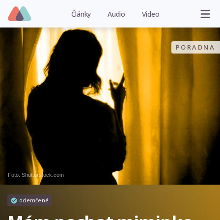
Články
Audio
Video
PORADNA
Foto: Shutterstock.com
odemčené