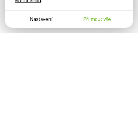
Více informací
.
Nastavení
Přijmout vše
Psychologové a psychoterapeuti na webu Psychologie.cz
sdílí své zkušenosti s lidmi, kterým se nemohou věnovat
osobně. Připojte se k nám, podporujeme se navzájem.
Díky.
Předplatné
Darujte předplatné
Přihlásit