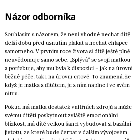
Názor odborníka
Souhlasím s názorem, že není vhodné nechat dítě
delší dobu před usnutím plakat a nechat chlapce
samotného. V prvním roce života si dítě ještě plně
neuvědomuje samo sebe. „Splývá“ se svojí matkou
a potřebuje, aby mu byla k dispozici – jak na úrovni
běžné péče, tak i na úrovni citové. To znamená, že
když je matka s dítětem, je s ním naplno i ve svém
nitru.
Pokud má matka dostatek vnitřních zdrojů a může
svému dítěti poskytnout zvláště emocionální
blízkost, má dítě velkou šanci vybudovat si bazální
jistotu, ze které bude čerpat v dalším vývojovém