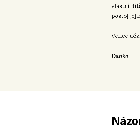
vlastní dí
postoj její
Velice děk
Danka
Názo