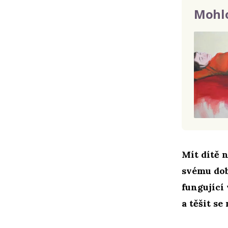
Mohlo
Mít dítě n
svému dob
fungující
a těšit se 