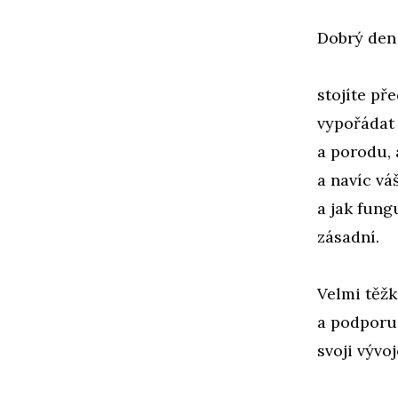
Dobrý den
stojíte př
vypořádat 
a porodu, 
a navíc vá
a jak fung
zásadní.
Velmi těžk
a podporu 
svoji vývo