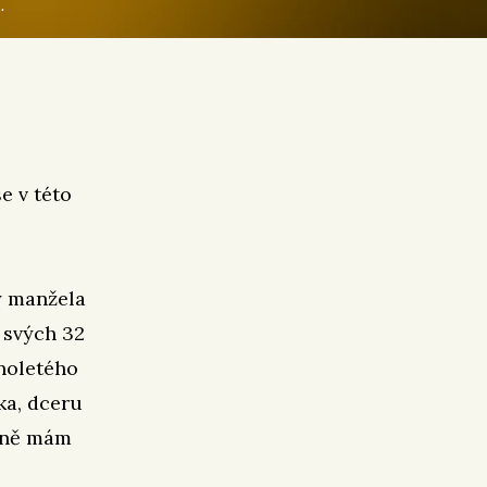
.
e v této
dy manžela
 svých 32
lnoletého
oka, dceru
bně mám