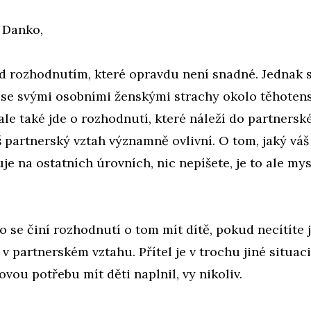
 Danko,
ed rozhodnutím, které opravdu není snadné. Jednak 
se svými osobními ženskými strachy okolo těhotens
ale také jde o rozhodnutí, které náleží do partners
š partnerský vztah významně ovlivní. O tom, jaký váš 
uje na ostatních úrovních, nic nepíšete, je to ale my
o se činí rozhodnutí o tom mít dítě, pokud necítíte 
v partnerském vztahu. Přítel je v trochu jiné situaci
jovou potřebu mít děti naplnil, vy nikoliv.