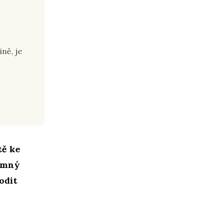
ně, je
tě ke
jemný
odit