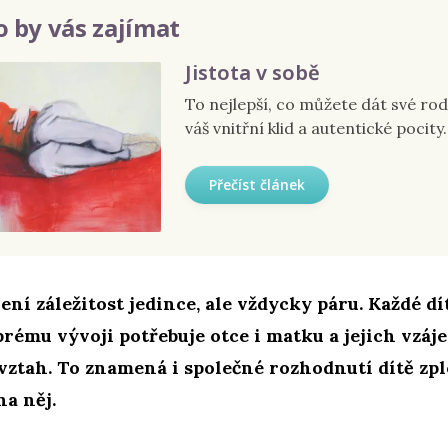
 by vás zajímat
Jistota v sobě
To nejlepší, co můžete dát své rodi
váš vnitřní klid a autentické pocity.
Přečíst článek
ení záležitost jedince, ale vždycky páru. Každé dí
rému vývoji potřebuje otce i matku a jejich vzá
 vztah. To znamená i společné rozhodnutí dítě zpl
na něj.