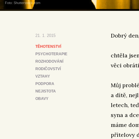
Foto: Shutterstock.com
Dobrý den
21. 1. 2015
TĚHOTENSTVÍ
PSYCHOTERAPIE
chtěla jse
ROZHODOVÁNÍ
věci obráti
RODIČOVSTVÍ
VZTAHY
PODPORA
Můj problé
NEJISTOTA
a dítě, ne
OBAVY
letech, teď
syna a dce
máme doma
přítelovy 