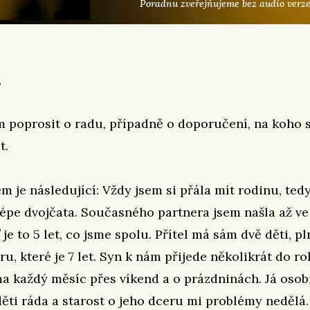
Poradnu zveřejňujeme bez audio verze
,
m poprosit o radu, případně o doporučení, na koho s
t.
m je následující: Vždy jsem si přála mít rodinu, te
jlépe dvojčata. Současného partnera jsem našla až ve
 je to 5 let, co jsme spolu. Přítel má sám dvě děti, p
ru, které je 7 let. Syn k nám přijede několikrát do r
 každý měsíc přes víkend a o prázdninách. Já oso
děti ráda a starost o jeho dceru mi problémy nedělá.