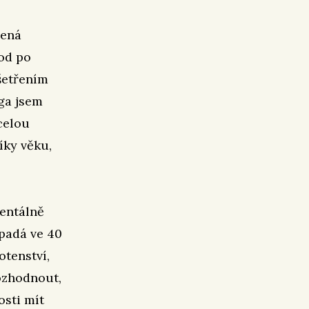
zená
od po
šetřením
oga jsem
celou
íky věku,
mentálně
ipadá ve 40
otenství,
ozhodnout,
osti mít