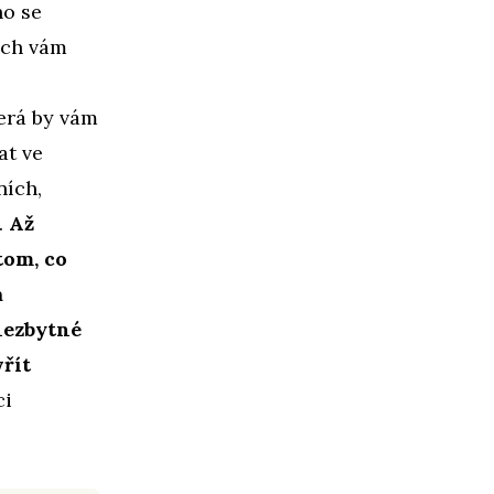
ho se
ych vám
erá by vám
at ve
ních,
.
Až
tom, co
a
nezbytné
řít
ci