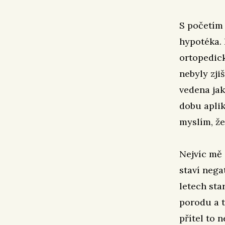
S početím 
hypotéka.
ortopedick
nebyly zji
vedena jak
dobu aplik
myslím, že
Nejvíc mě 
staví nega
letech sta
porodu a 
přítel to 