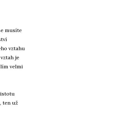
se musíte
tví
kého vztahu
vztah je
slím velmi
jistotu
, ten už