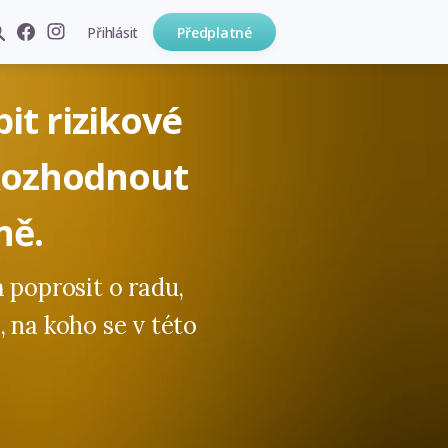
Přihlásit
Předplatné
t rizikové
Rozhodnout
ně.
 poprosit o radu,
 na koho se v této