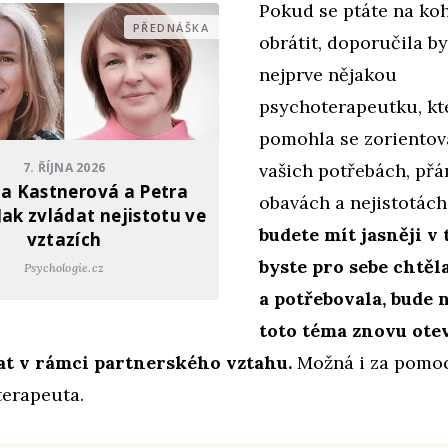
Pokud se ptáte na ko
PŘEDNÁŠKA
obrátit, doporučila b
nejprve nějakou
psychoterapeutku, kt
pomohla se zorientov
7. ŘÍJNA 2026
vašich potřebách, přá
a Kastnerová a Petra
obavách a nejistotách
Jak zvládat nejistotu ve
budete mít jasněji v 
vztazích
byste pro sebe chtěl
Psychologie.cz
a potřebovala, bude 
toto téma znovu otev
at v rámci partnerského vztahu.
Možná i za pomo
terapeuta.