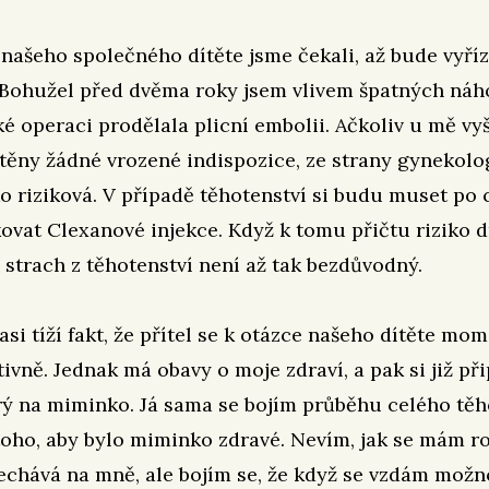
našeho společného dítěte jsme čekali, až bude vyří
 Bohužel před dvěma roky jsem vlivem špatných náh
é operaci prodělala plicní embolii. Ačkoliv u mě vy
štěny žádné vrozené indispozice, ze strany gynekol
o riziková. V případě těhotenství si budu muset po 
ovat Clexanové injekce. Když k tomu přičtu riziko d
 strach z těhotenství není až tak bezdůvodný.
asi tíží fakt, že přítel se k otázce našeho dítěte mo
tivně. Jednak má obavy o moje zdraví, a pak si již př
rý na miminko. Já sama se bojím průběhu celého těh
toho, aby bylo miminko zdravé. Nevím, jak se mám r
nechává na mně, ale bojím se, že když se vzdám možn