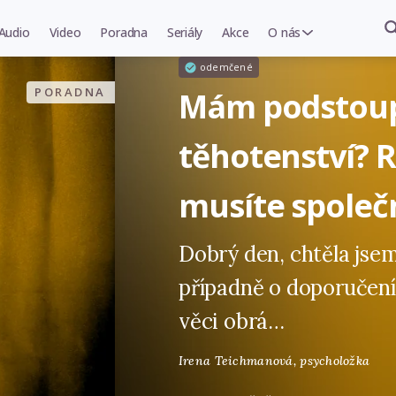
Audio
Video
Poradna
Seriály
Akce
O nás
odemčené
PORADNA
Mám podstoupi
těhotenství? 
musíte společ
Dobrý den, chtěla jsem
případně o doporučení,
věci obrá…
Irena Teichmanová,
psycholožka