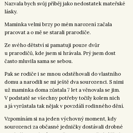
Nazvala bych svůj příběj jako nedostatek mateřské
lásky.
Maminka velmi brzy po mém narození začala
pracovat a o mě se starali prarodiče.
Ze svého dětství si pamatuji pouze dvůr
u prarodičů, kde jsem si hrávala. Prý jsem dost
často mluvila sama se sebou.
Pak se rodiče i se mnou odstěhovali do vlastního
domu a narodili se mi ještě dva sourozenci. S nimi
už maminka doma zůstala 7 let a věnovala se jim.
V podstatě se všechny potřeby točily kolem nich
a já vyrůstala tak nějak v povzdálí rodinného dění.
Vzpomínám si na jeden výchovný moment, kdy
sourozenci za občasné jedničky dostávali drobné