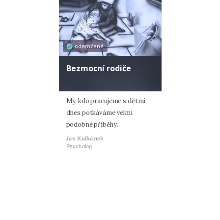
odemčené
Bezmocní rodiče
My, kdo pracujeme s dětmi,
dnes potkáváme velmi
podobné příběhy.
Jan Kulhánek
Psycholog