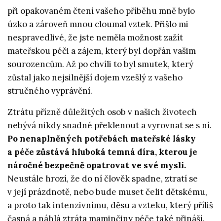
při opakovaném čtení vašeho příběhu mně bylo
úzko a zároveň mnou cloumal vztek. Přišlo mi
nespravedlivé, že jste neměla možnost zažít
mateřskou péči a zájem, který byl dopřán vašim
sourozencům. Až po chvíli to byl smutek, který
zůstal jako nejsilnější dojem vzešlý z vašeho
stručného vyprávění.
Ztrátu přízně důležitých osob v našich životech
nebývá nikdy snadné překlenout a vyrovnat se s ní.
Po nenaplněných potřebách mateřské lásky
a péče zůstává hluboká temná díra, kterou je
náročné bezpečně opatrovat ve své mysli.
Neustále hrozí, že do ní člověk spadne, ztratí se
v její prázdnotě, nebo bude muset čelit dětskému,
a proto tak intenzivnímu, děsu a vzteku, který příliš
časná a náhlá ztráta maminčiny péče také přináší.