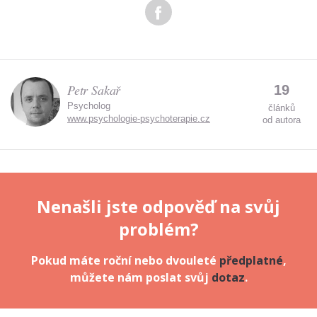
údajů.
Petr Sakař
19
Psycholog
článků
www.psychologie-psychoterapie.cz
od autora
Nenašli jste odpověď na svůj
problém?
Pokud máte roční nebo dvouleté
předplatné
,
můžete nám poslat svůj
dotaz
.