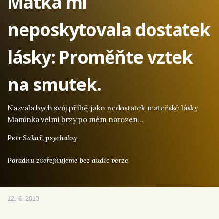
Matka mi
neposkytovala dostatek
lásky: Proměňte vztek
na smutek.
Nazvala bych svůj příběj jako nedostatek mateřské lásky.
Maminka velmi brzy po mém narozen…
Petr Sakař,
psycholog
Poradnu zveřejňujeme bez audio verze.
12. 6. 2013