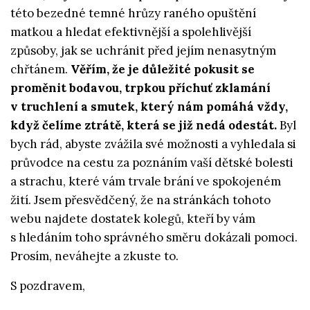
této bezedné temné hrůzy raného opuštění
matkou a hledat efektivnější a spolehlivější
způsoby, jak se uchránit před jejím nenasytným
chřtánem.
Věřím, že je důležité pokusit se
proměnit bodavou, trpkou příchuť zklamání
v truchlení a smutek, který nám pomáhá vždy,
když čelíme ztrátě, která se již nedá odestát.
Byl
bych rád, abyste zvážila své možnosti a vyhledala si
průvodce na cestu za poznáním vaší dětské bolesti
a strachu, které vám trvale brání ve spokojeném
žití. Jsem přesvědčený, že na stránkách tohoto
webu najdete dostatek kolegů, kteří by vám
s hledáním toho správného směru dokázali pomoci.
Prosím, neváhejte a zkuste to.
S pozdravem,