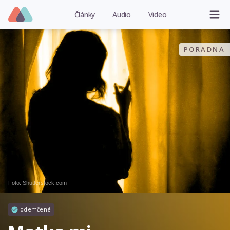
Články
Audio
Video
PORADNA
Foto: Shutterstock.com
odemčené