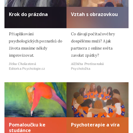
Krok do prázdna
Vztah s obrazovkou
Při aplikování
Co dávají počítačové hry
psychologických poznatků do
dospělému muži? A jak
života musíme někdy
partnera z online světa
improvizovat.
zavolat zpátky?
Jitka Cholastová
Alžběta Protivanská
Editorka Psychologie.cz
Psycholožka
Pomaloučku ke
Psychoterapie a víra
studánce