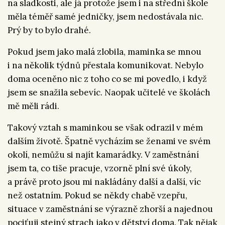
na sladkosti, ale já protože jsem i na střední škole
měla téměř samé jedničky, jsem nedostávala nic.
Prý by to bylo drahé.
Pokud jsem jako malá zlobila, maminka se mnou
i na několik týdnů přestala komunikovat. Nebylo
doma oceněno nic z toho co se mi povedlo, i když
jsem se snažila sebevíc. Naopak učitelé ve školách
mě měli rádi.
Takový vztah s maminkou se však odrazil v mém
dalším životě. Špatně vycházím se ženami ve svém
okolí, nemůžu si najít kamarádky. V zaměstnání
jsem ta, co tiše pracuje, vzorně plní své úkoly,
a právě proto jsou mi nakládány další a další, víc
než ostatním. Pokud se někdy chabě vzepřu,
situace v zaměstnání se výrazně zhorší a najednou
pociťuji stejný strach jako v dětství doma. Tak nějak