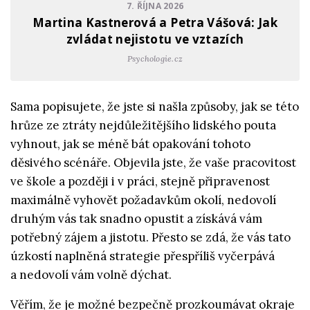
7. ŘÍJNA 2026
Martina Kastnerová a Petra Vášová: Jak
zvládat nejistotu ve vztazích
Psychologie.cz
Sama popisujete, že jste si našla způsoby, jak se této
hrůze ze ztráty nejdůležitějšího lidského pouta
vyhnout, jak se méně bát opakování tohoto
děsivého scénáře. Objevila jste, že vaše pracovitost
ve škole a později i v práci, stejně připravenost
maximálně vyhovět požadavkům okolí, nedovolí
druhým vás tak snadno opustit a získává vám
potřebný zájem a jistotu. Přesto se zdá, že vás tato
úzkostí naplněná strategie přespříliš vyčerpává
a nedovolí vám volně dýchat.
Věřím, že je možné bezpečně prozkoumávat okraje