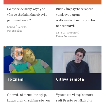
Co byste dělali vy, kdyby se
Bude vám psychoterapeut
vám ve všedním dnu objevilo
vymlouvat zájem
pár minut navíc?
o alternativní metody nebo
náboženství?
Lenka Šilerová
Psycholožka
Nela G. Wurmová
Petra Detersová
To znám!
Citlivá samota
Opravdu si rozumíme nejlíp,
Vysoce citliví mají samotu
když s druhým sdílíme stejnou
rádi. Přesto se někdy cítí