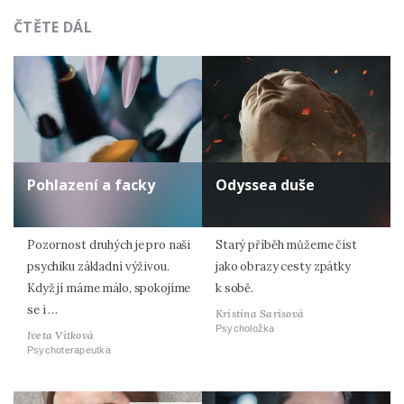
ČTĚTE DÁL
Pohlazení a facky
Odyssea duše
Pozornost druhých je pro naši
Starý příběh můžeme číst
psychiku základní výživou.
jako obrazy cesty zpátky
Když jí máme málo, spokojíme
k sobě.
se i …
Kristina Sarisová
Psycholožka
Iveta Vitková
Psychoterapeutka