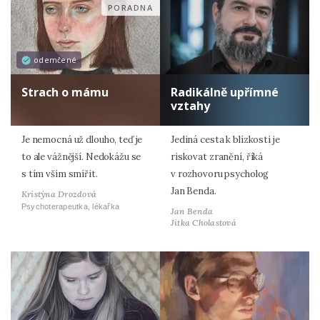
PORADNA
odemčené
Strach o mámu
Radikálně upřímné
vztahy
Je nemocná už dlouho, teď je
Jediná cesta k blízkosti je
to ale vážnější. Nedokážu se
riskovat zranění, říká
s tím vším smířit.
v rozhovoru psycholog
Jan Benda.
Kristýna Drozdová
Psychoterapeutka, lékařka
Jan Benda
Jitka Cholastová