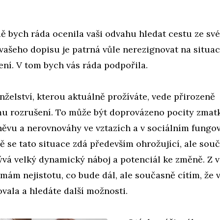
dě bych ráda ocenila vaši odvahu hledat cestu ze sv
 vašeho dopisu je patrná vůle nerezignovat na situac
ní. V tom bych vás ráda podpořila.
nželství, kterou aktuálně prožíváte, vede přirozeně
u rozrušení. To může být doprovázeno pocity zmat
něvu a nerovnováhy ve vztazích a v sociálním fungov
ě se tato situace zdá především ohrožující, ale sou
ývá velký dynamický náboj a potenciál ke změně. Z 
mám nejistotu, co bude dál, ale současně cítím, že 
vala a hledáte další možnosti.