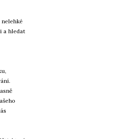
é nelehké
i a hledat
ku,
ání.
časně
vašeho
vás