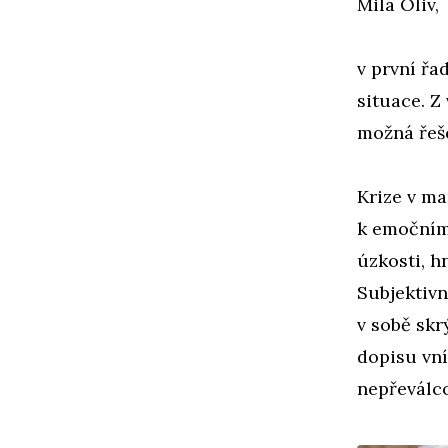
Milá Oliv,
v první řa
situace. Z
možná řeše
Krize v ma
k emočním
úzkosti, h
Subjektivn
v sobě skr
dopisu vní
nepřeválco