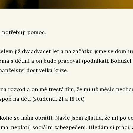
, potřebuji pomoc.
želem již dvaadvacet let a na začátku jsme se domluvi
ma s dětmi a on bude pracovat (podnikat). Bohužel
manželství dost velká krize.
na rozvod a on mě trestá tím, že mi už měsíc nechc
poň na děti (studenti, 21 a 18 let).
koho se mám obrátit. Navíc jsem zjistila, že mi po c
ma, neplatil sociální zabezpečení. Hledám si práci, 