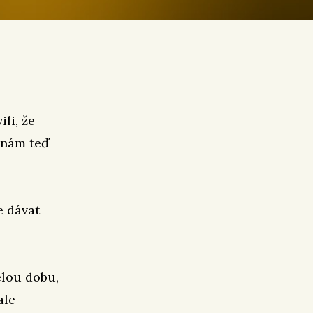
li, že
 nám teď
e dávat
elou dobu,
ale