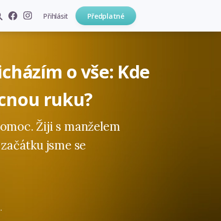
Přihlásit
Předplatné
icházím o vše: Kde
cnou ruku?
pomoc. Žiji s manželem
a začátku jsme se
.