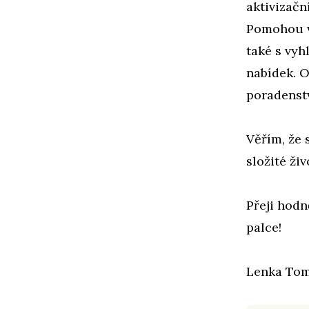
aktivizačn
Pomohou vá
také s vyh
nabídek. O
poradenstv
Věřím, že 
složité živ
Přeji hodn
palce!
Lenka Tom