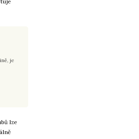
ytuje
ně, je
ubů lze
iálně