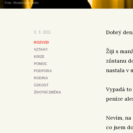
Foto: Shutterstock.com
Dobrý den
3. 3. 2011
ROZVOD
VZTAHY
Žiji s man
KRIZE
zůstanu do
POMOC
nastala v 
PODPORA
RODINA
ÚZKOST
Vypadá to 
ŽIVOTNÍ ZMĚNA
peníze ales
Nevím, na 
co jsem do