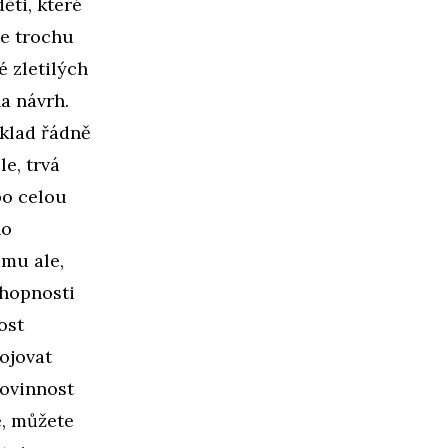
ěti, které
 je trochu
 zletilých
na návrh.
íklad řádně
e, trvá
po celou
ho
omu ale,
hopnosti
ost
ojovat
povinnost
e, můžete