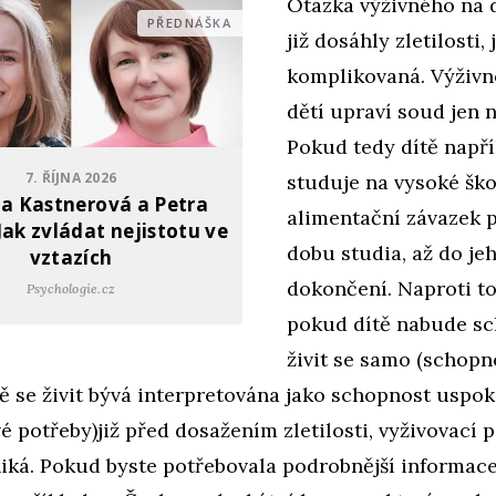
Otázka výživného na d
PŘEDNÁŠKA
již dosáhly zletilosti,
komplikovaná. Výživné
dětí upraví soud jen 
Pokud tedy dítě např
7. ŘÍJNA 2026
studuje na vysoké škol
a Kastnerová a Petra
alimentační závazek 
Jak zvládat nejistotu ve
dobu studia, až do je
vztazích
dokončení. Naproti t
Psychologie.cz
pokud dítě nabude sc
živit se samo (schopn
 se živit bývá interpretována jako schopnost uspok
é potřeby)již před dosažením zletilosti, vyživovací 
iká. Pokud byste potřebovala podrobnější informac