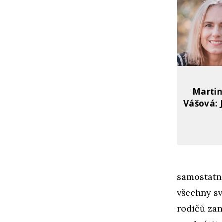
Martin
Vášová: 
samostatně
všechny sv
rodičů zan