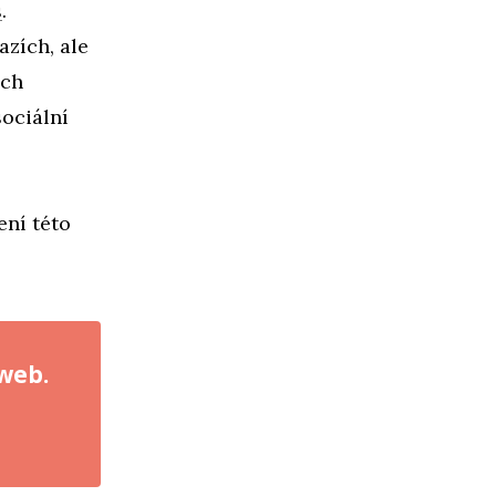
s
.
zích, ale
ích
sociální
ení této
 web.