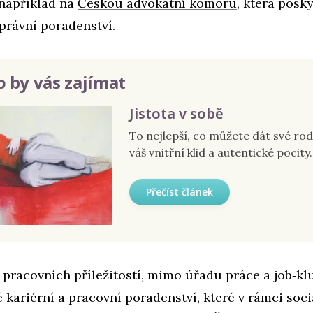
 například na
Českou advokátní komoru
, která posk
právní poradenství.
 by vás zajímat
Jistota v sobě
To nejlepší, co můžete dát své rodi
váš vnitřní klid a autentické pocity.
Přečíst článek
 pracovních příležitostí, mimo úřadu práce a job‑kl
é kariérní a pracovní poradenství, které v rámci soc