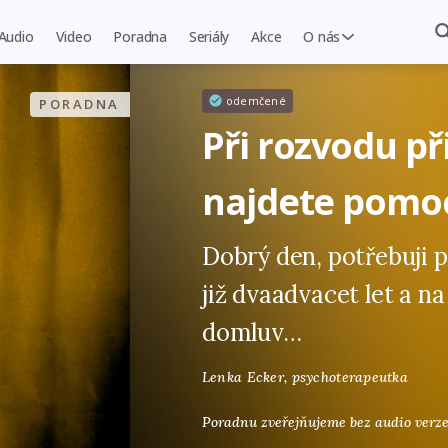
Audio
Video
Poradna
Seriály
Akce
O nás
odemčené
PORADNA
Při rozvodu př
najdete pomo
Dobrý den, potřebuji 
již dvaadvacet let a n
domluv…
Lenka Ecker,
psychoterapeutka
Poradnu zveřejňujeme bez audio verze