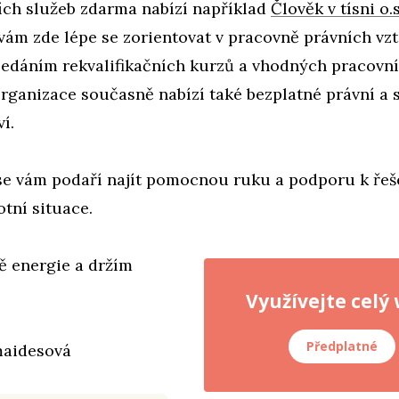
ích služeb zdarma nabízí například
Člověk v tísni o.
m zde lépe se zorientovat v pracovně právních vzta
ledáním rekvalifikačních kurzů a vhodných pracovn
rganizace současně nabízí také bezplatné právní a 
í.
se vám podaří najít pomocnou ruku a podporu k řeš
otní situace.
ě energie a držím
Využívejte celý
Předplatné
aidesová