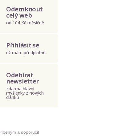
Odemknout
celý web
od 104 Kč měsíčně
Přihlásit se
už mám předplatné
Odebírat
newsletter
zdarma hlavní
myšlenky z nových
článků
Odeslat
blíbeným a doporučit
Zadáním