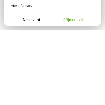
Více informací
.
Nastavení
Přijmout vše
Psychologové a psychoterapeuti na webu Psychologie.cz
sdílí své zkušenosti s lidmi, kterým se nemohou věnovat
osobně. Připojte se k nám, podporujeme se navzájem.
Díky.
Předplatné
Darujte předplatné