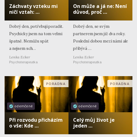
Záchvaty vzteku mi
On může a já ne: Není
ničí vztah: …
důvod, proč …
Dobrý den, potřebuji poradit.
Dobrý den, se svým
Psychicky jsem na tom velmi
partnerem jsem již dva roky.
špatně. Nemůžu spát
Poslední dobou mezi námi ale
a nejsem sch…
přibývá …
Lenka Ecker
Lenka Ecker
Psychoterapeutka
Psychoterapeutka
PORADNA
PORADNA
odemčené
odemčené
Při rozvodu přicházím
Celý můj život je
o vše: Kde …
jeden …