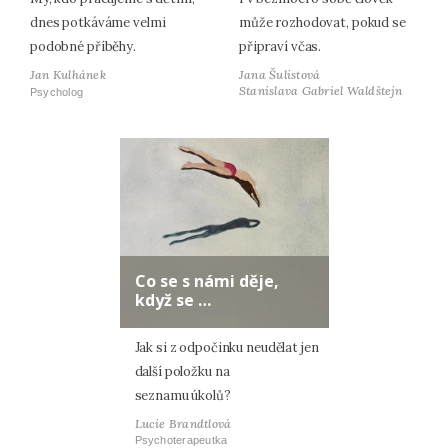
dnes potkáváme velmi
může rozhodovat, pokud se
podobné příběhy.
připraví včas.
Jan Kulhánek
Jana Šulistová
Stanislava Gabriel Waldštejn
Psycholog
Co se s námi děje,
když se …
Jak si z odpočinku neudělat jen
další položku na
seznamu úkolů?
Lucie Brandtlová
Psychoterapeutka