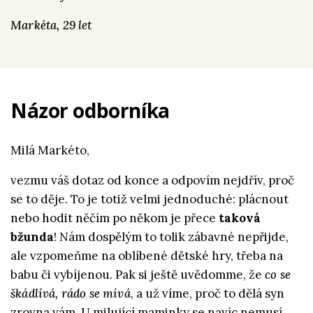
Markéta, 29 let
Názor odborníka
Milá Markéto,
vezmu váš dotaz od konce a odpovím nejdřív, proč
se to děje. To je totiž velmi jednoduché: plácnout
nebo hodit něčím po někom je přece
taková
bžunda
! Nám dospělým to tolik zábavné nepřijde,
ale vzpomeňme na oblíbené dětské hry, třeba na
babu či vybíjenou.
Pak si ještě uvědomme, že
co se
škádlívá, rádo se mívá
, a už víme, proč to dělá syn
zrovna vám. U milující maminky se navíc nemusí