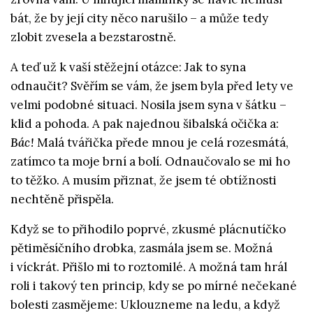
bát, že by její city něco narušilo – a může tedy
zlobit zvesela a bezstarostně.
A teď už k vaší stěžejní otázce: Jak to syna
odnaučit? Svěřím se vám, že jsem byla před lety ve
velmi podobné situaci. Nosila jsem syna v šátku –
klid a pohoda. A pak najednou šibalská očička a:
Bác!
Malá tvářička přede mnou je celá rozesmátá,
zatímco ta moje brní a bolí.
Odnaučovalo se mi ho
to těžko. A musím přiznat, že jsem té obtížnosti
nechtěně přispěla.
Když se to přihodilo poprvé, zkusmé plácnutíčko
pětiměsíčního drobka, zasmála jsem se. Možná
i víckrát. Přišlo mi to roztomilé. A možná tam hrál
roli i takový ten princip, kdy se po mírné nečekané
bolesti zasmějeme: Uklouzneme na ledu, a když