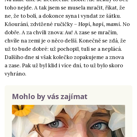
toho nejde. A tak jsem se musela mračit, říkat, že
ne, že to bolí, a dokonce syna i vyndat ze šátku.
Kňourání, zdvižené ručičky –
Hopi, hopi, mami.
No
dobře. A za chvíli znova:
Au!
A zase se mračím,
chvíle na zemi je o něco delší. Konečně se zdá, že
už to bude dobré: už pochopil, tulí se a neplácá.
Dalšího dne si však kolečko zopakujeme a znova
a zase. Pak už byl klid i více dní, to už bylo skoro
vyhráno.
Mohlo by vás zajímat