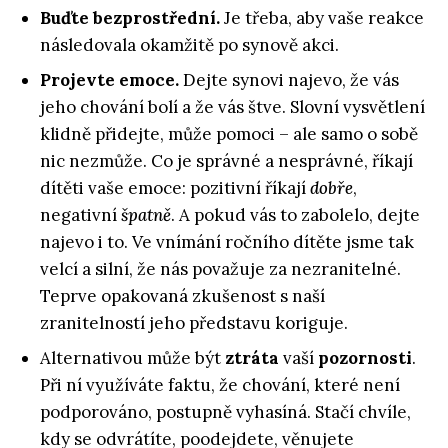
Buďte bezprostřední.
Je třeba, aby vaše reakce
následovala okamžitě po synově akci.
Projevte emoce.
Dejte synovi najevo, že vás
jeho chování bolí a že vás štve. Slovní vysvětlení
klidně přidejte, může pomoci – ale samo o sobě
nic nezmůže. Co je správné a nesprávné, říkají
dítěti vaše emoce: pozitivní říkají
dobře
,
negativní
špatně
. A pokud vás to zabolelo, dejte
najevo i to. Ve vnímání ročního dítěte jsme tak
velcí a silní, že nás považuje za nezranitelné.
Teprve opakovaná zkušenost s naší
zranitelností jeho představu koriguje.
Alternativou může být
ztráta
vaší
pozornosti
.
Při ní využíváte faktu, že chování, které není
podporováno, postupně vyhasíná. Stačí chvíle,
kdy se odvrátíte, poodejdete, věnujete