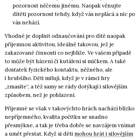
pozornost něčemu jinému. Naopak věnujte
dítěti pozornost tehdy, když vás neplácá a nic po
vás nehází.
Vhodné je doplnit odnaučování pro dítě naopak
příjemnou aktivitou, ideálně takovou, jež je
zakazované činnosti co nejblíže. Ve vašem případě
to může být házení či kutálení si míčkem. A také
dostatek fyzického kontaktu, něžného, ale
i hrubšího. Děti milují, když je v rámci hry
„zmasíte“, a též samy se rády dotýkají i silovějším
způsobem, než je pohlazení.
Příjemné se však v takovýchto hrách nachází blízko
nepříjemného, kvalita počitku se snadno
přesmýkne, a tak je třeba dobře se navzájem vnímat
a umět přestat. Když si děti
mohou hrát i silovějším