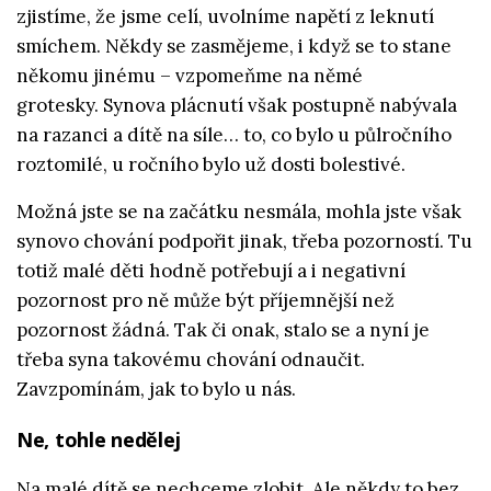
zjistíme, že jsme celí, uvolníme napětí z leknutí
smíchem. Někdy se zasmějeme, i když se to stane
někomu jinému – vzpomeňme na němé
grotesky.
Synova plácnutí však postupně nabývala
na razanci a dítě na síle… to, co bylo u půlročního
roztomilé, u ročního bylo už dosti bolestivé.
Možná jste se na začátku nesmála, mohla jste však
synovo chování podpořit jinak, třeba pozorností. Tu
totiž malé děti hodně potřebují a i negativní
pozornost pro ně může být příjemnější než
pozornost žádná. Tak či onak, stalo se a nyní je
třeba syna takovému chování odnaučit.
Zavzpomínám, jak to bylo u nás.
Ne, tohle nedělej
Na malé dítě se nechceme zlobit. Ale někdy to bez