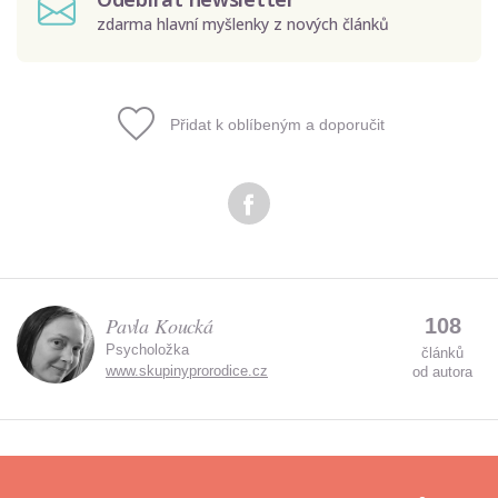
zdarma hlavní myšlenky z nových článků
Přidat k oblíbeným a doporučit
Odeslat
Zadáním e-mailu souhlasíte se zpracováním osobních
údajů.
Pavla Koucká
108
Psycholožka
článků
www.skupinyprorodice.cz
od autora