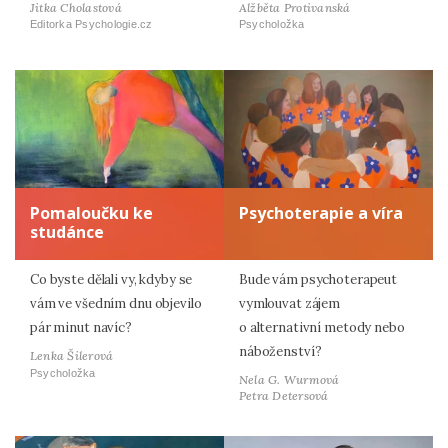
Jitka Cholastová
Alžběta Protivanská
Editorka Psychologie.cz
Psycholožka
Pomaloučku ke
Psychoterapie a víra
studánce
Co byste dělali vy, kdyby se
Bude vám psychoterapeut
vám ve všedním dnu objevilo
vymlouvat zájem
pár minut navíc?
o alternativní metody nebo
náboženství?
Lenka Šilerová
Psycholožka
Nela G. Wurmová
Petra Detersová