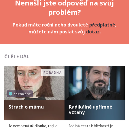
Nenašli jste odpověď na svůj
problém?
Pokud máte roční nebo dvouleté
předplatné
,
můžete nám poslat svůj
dotaz
.
ČTĚTE DÁL
PORADNA
odemčené
Strach o mámu
Radikálně upřímné
vztahy
Je nemocná už dlouho, teď je
Jediná cesta k blízkosti je