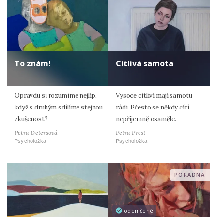
To znám!
Citlivá samota
Opravdu si rozumíme nejlíp,
Vysoce citliví mají samotu
když s druhým sdílíme stejnou
rádi. Přesto se někdy cítí
zkušenost?
nepříjemně osaměle.
Petra Detersová
Petra Prest
Psycholožka
Psycholožka
PORADNA
odemčené