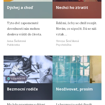
Dýchej a choď
Nechci ho ztratit
Tyto dvě zapomenuté
Řekl mi, že by se chtěl rozejít.
dovednosti nás mohou
Nevím, co si počít. Dá se náš
doslova vrátit do života.
vztah …
Jana Šulistová
Tereza Ševčíková
Publicistka
Psycholožka
odemčené
Bezmocní rodiče
Neoživovat, prosím
My, kdo pracujeme s dětmi,
I v bezmoci o sobě člověk