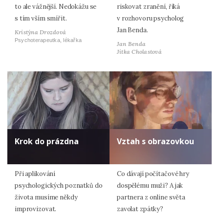
to ale vážnější. Nedokážu se
riskovat zranění, říká
s tím vším smířit.
v rozhovoru psycholog
Jan Benda.
Kristýna Drozdová
Psychoterapeutka, lékařka
Jan Benda
Jitka Cholastová
Krok do prázdna
Vztah s obrazovkou
Při aplikování
Co dávají počítačové hry
psychologických poznatků do
dospělému muži? A jak
života musíme někdy
partnera z online světa
improvizovat.
zavolat zpátky?