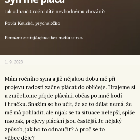
Jak odnaučit roční dítě nevhodnému chování?
Pavla Koucká,
psycholožka
Poradnu zveřejňujeme bez audio verze.
1. 9. 2023
Mám ročního syna a již nějakou dobu mě při
projevu radosti začne plácat do obličeje. Hrajeme si
a zničehonic přijde plácání, občas po mně hodí
i hračku. Snažím se ho učit, že se to dělat nemá, že
mě má pohladit, ale nijak se ta situace nelepší, spíše
naopak, projevy plácání jsou častější. Je nějaký
způsob, jak ho to odnaučit? A proč se to
vůbec děje?