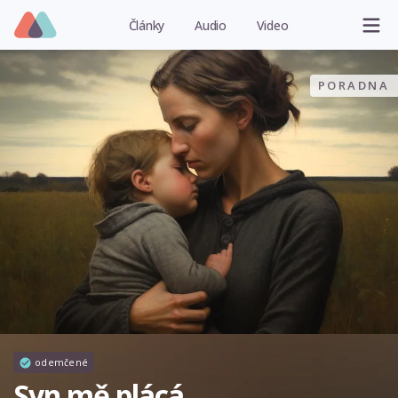
Články
Audio
Video
PORADNA
odemčené
Syn mě plácá