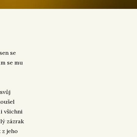
sen se
žím se mu
svůj
koušel
i všichni
lý zázrak
 z jeho