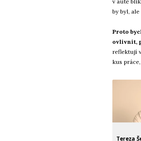
v autě bli
by byl, al
Proto byc
ovlivnit, 
reflektuj
kus práce
Tereza Š