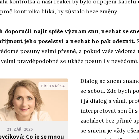
kala kontrolka a naší reakcí by bylo odpojení kabelu o
e proč kontrolka bliká, by zůstalo beze změny.
h doporučil najít spíše význam snu, nechat se s
přijmout jeho poselství a nechat ho pak odeznít.
S
í vědomé posuny velmi přesně, a pokud vaše vědomá 
, velmi pravděpodobně se ukáže posun i v nevědomí.
Dialog se snem zname
PŘEDNÁŠKA
se sebou. Zde bych po
i já dialog s vámi, pr
interpretovat sen či s
zacházet bez přímé s
21. ZÁŘÍ 2026
se snícím je vždy oše
evčíková: Co je se mnou