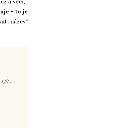
éz a věcí,
uje – to je
ad „název“
ospět,