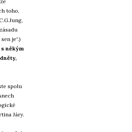
ůže
ch toho,
C.G.Jung,
 zásadu
sen je“.)
, s někým
dněty,
ste spolu
 snech
ogické
tina Járy.