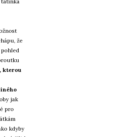
a tatínka
možnost
chápu, že
í pohled
 proutku
, kterou
u
 jiného
oby jak
né pro
látkám
ako kdyby