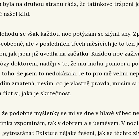
m byla na druhou stranu ráda, že tatínkovo trápení j
 našel klid.
dchodu se však každou noc potýkám se zlými sny. Z
šeobecné, ale v posledních třech měsících je to ten 
n, jak jsem již uvedla na začátku. Každou noc zaží
ózy doktorem, naději v to, že mu mohu pomoci a po
 toho, že jsem to nedokázala. Je to pro mě velmi ne
dím zmatená, nevím, co je vlastně pravda, musím si 
říct si, jaká je skutečnost.
í, že podobné myšlenky se mi ve dne v hlavě vůbec ne
tínka vzpomínám, tak v dobrém a s úsměvem. V noci
 „vytrestána“. Existuje nějaké řešení, jak se těchto z