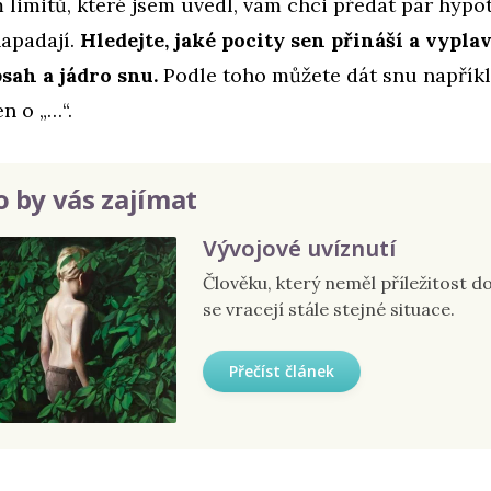
limitů, které jsem uvedl, vám chci předat pár hypot
napadají.
Hledejte, jaké pocity sen přináší a vyplav
sah a jádro snu.
Podle toho můžete dát snu napříkl
en o „…“.
 by vás zajímat
Vývojové uvíznutí
Člověku, který neměl příležitost d
se vracejí stále stejné situace.
Přečíst článek