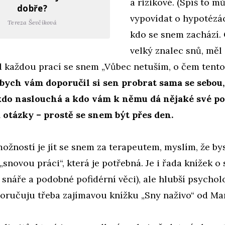
a rizikové. (Spíš to m
dobře?
vypovídat o hypotézá
Tereza Ševčíková
kdo se snem zachází. 
velký znalec snů, měl
ed každou prací se snem „Vůbec netuším, o čem tento 
á bych vám doporučil si sen probrat sama se sebou
kdo naslouchá a kdo vám k němu dá nějaké své po
a otázky – prostě se snem být přes den.
ožností je jít se snem za terapeutem, myslím, že by
 „snovou práci“, která je potřebná. Je i řada knížek o
snáře a podobné pofidérní věci), ale hlubší psychol
oručuju třeba zajímavou knížku „Sny naživo“ od Mar