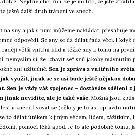
 dotaz. Nejdřív chci říci, že je mi líto, že jste ztratil
áte ještě další druh trápení ve snech.
at na sny a jak s nimi můžeme nakládat, přesahuje 
emné odpovědi. Se sny se dá dělat řada věcí. I když 
 raději větší vnitřní klid a těžké sny k tomu na prvn
jí, nemyslím si, že „zbavit se“ snů jakoby mávnutím
ožné ani užitečné.
Sen je zpráva z vnitřního světa
ak využít, jinak se se asi bude ještě nějakou dob
t. Sen je vždy váš spojenec – dostáváte sdělení z
 jinak nevidíte, ale je také vaše.
Možná jsou způs
olest a znecitlivovat se (někdy je to asi opravdu nut
 lze to dělat útěkem k jiným věcem, lidem, zážitkům, 
ědomí, pomocí léků apod. Je to ale podobné tomu, j