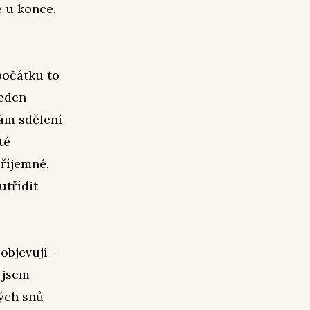
e u konce,
počátku to
jeden
vám sdělení
té
příjemné,
utřídit
objevují –
 jsem
lých snů