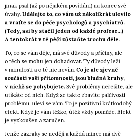
jinak psal (až po nějakém povídání) na konec své
úvahy.
Udělejte to, co vám už několikrát ulevilo
a vraťte se do péče psychologů a psychiatrů.
(Tedy, asi by stačil jeden od každé profese…)
A tentokrát v té péči zůstaňte trochu déle.
To, co se vám děje, má své důvody a příčiny, ale
o těch se mohu jen dohadovat. Ty důvody leží
v minulosti a o té nic nevím.
Co je ale zjevně
součástí vaší přítomnosti, jsou bludné kruhy,
v nichž se pohybujete.
Své problémy neřešíte, ale
utíkáte od nich. Když se takto zbavíte palčivosti
problému, uleví se vám. To je pozitivní krátkodobý
efekt. Když je vám těžko, útěk vždy pomůže. Efekt
je vyzkoušen a zaručen.
Jenže zázraky se nedějí a každá mince má dvě