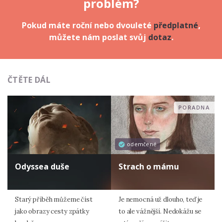
problém?
Pokud máte roční nebo dvouleté
předplatné
,
můžete nám poslat svůj
dotaz
.
ČTĚTE DÁL
PORADNA
odemčené
Odyssea duše
Strach o mámu
Starý příběh můžeme číst
Je nemocná už dlouho, teď je
jako obrazy cesty zpátky
to ale vážnější. Nedokážu se