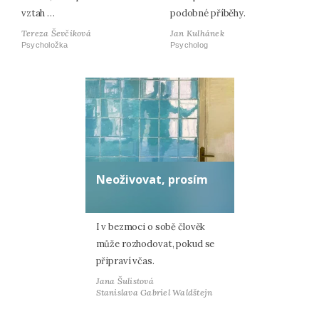
vztah …
podobné příběhy.
Tereza Ševčíková
Jan Kulhánek
Psycholožka
Psycholog
Neoživovat, prosím
I v bezmoci o sobě člověk
může rozhodovat, pokud se
připraví včas.
Jana Šulistová
Stanislava Gabriel Waldštejn