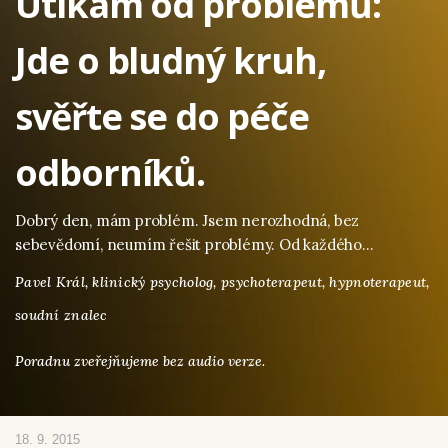
Utíkám od problémů:
Jde o bludný kruh,
svěřte se do péče
odborníků.
Dobrý den, mám problém. Jsem nerozhodná, bez
sebevědomí, neumím řešit problémy. Od každého…
Pavel Král,
klinický psycholog, psychoterapeut, hypnoterapeut,
soudní znalec
Poradnu zveřejňujeme bez audio verze.
18. 9. 2015