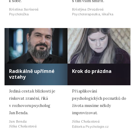
k sobě.
s tím vším smířit.
Kristina Sarisová
Kristýna Drozdová
Psycholožka
Psychoterapeutka, lékařka
Radikálně upřímné
Krok do prázdna
vztahy
Jediná cesta k blízkosti je
Při aplikování
riskovat zranění, říká
psychologických poznatků do
v rozhovoru psycholog
života musíme někdy
Jan Benda.
improvizovat.
Jan Benda
Jitka Cholastová
Jitka Cholastová
Editorka Psychologie.cz