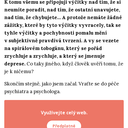
K tomu všemu se připojují výčitky nad tím, že si
neumíte poradit, nad tím, že ostatní unavujete,
nad tím, že chybujete… A protože nemáte žádné
zážitky, které by tyto výčitky vyvracely, tak se
tyhle výčitky a pochybnosti pomalu mění
v subjektivně pravdivá tvrzení. A vy se vezete
na spirálovém tobogánu, který se pořád
zrychluje a zrychluje, a který se jmenuje
deprese.
Co taky jiného, když člověk uvěří tomu, že
je k ničemu?
Skončím stejně, jako jsem začal. Vraťte se do péče
psychiatra a psychologa.
Využívejte celý web.
Předplatné