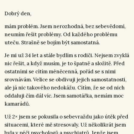
Dobrý den,
mám problém. Jsem nerozhodná, bez sebevědomí,
neumím řešit problémy. Od každého problému
uteču. Strašně se bojím být samostatná.
Je mi už 34 let a stále bydlím s rodiči. Nejsem zvyklá
nic řešit, a když musím, je to špatně a složitě. Před
ostatními se cítím méněcenná, pořád se s nimi
srovnávám. Velice se obdivuji jejich samostatnosti,
ale já nic takového nedokážu. Cítím, že se od nich
oddaluji čím dál víc. Jsem samotářka, nemám moc
kamarádů.
Už 2× jsem se pokusila o sebevraždu jako útěk před
situacemi, které mě stresovaly. Už několikrát jsem
byla v péči psychologů a psychiatrů. Jenže jsem