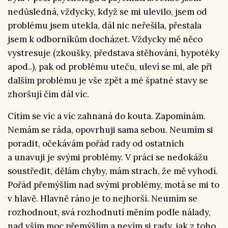
nedůsledná, vždycky, když se mi ulevilo, jsem od
problému jsem utekla, dál nic neřešila, přestala
jsem k odborníkům docházet. Vždycky mě něco
vystresuje (zkoušky, představa stěhování, hypotéky
apod..), pak od problému uteču, uleví se mi, ale při
dalším problému je vše zpět a mé špatné stavy se
zhoršují čím dál víc.
Cítím se víc a víc zahnaná do kouta. Zapomínám.
Nemám se ráda, opovrhuji sama sebou. Neumím si
poradit, očekávám pořád rady od ostatních
a unavuji je svými problémy. V práci se nedokážu
soustředit, dělám chyby, mám strach, že mě vyhodí.
Pořád přemýšlím nad svými problémy, motá se mi to
v hlavě. Hlavně ráno je to nejhorší. Neumím se
rozhodnout, svá rozhodnutí měním podle nálady,
nad vším moc přemýšlím a nevím si rady, jak z toho