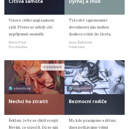
Citlivá samota
Dýchej a choď
Vysoce citliví mají samotu
Tyto dvě zapomenuté
rádi. Přesto se někdy cítí
dovednosti nás mohou
nepříjemně osaměle.
doslova vrátit do života.
Petra Prest
Jana Šulistová
Psycholožka
Publicistka
PORADNA
odemčené
odemčené
Nechci ho ztratit
Bezmocní rodiče
Řekl mi, že by se chtěl rozejít.
My, kdo pracujeme s dětmi,
Nevím, co si počít. Dá se náš
dnes potkáváme velmi