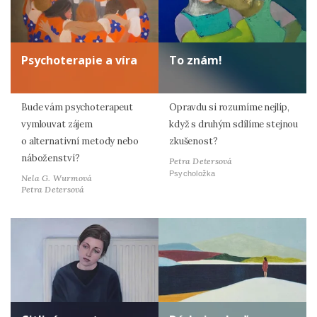
Psychoterapie a víra
To znám!
Bude vám psychoterapeut
Opravdu si rozumíme nejlíp,
vymlouvat zájem
když s druhým sdílíme stejnou
o alternativní metody nebo
zkušenost?
náboženství?
Petra Detersová
Psycholožka
Nela G. Wurmová
Petra Detersová