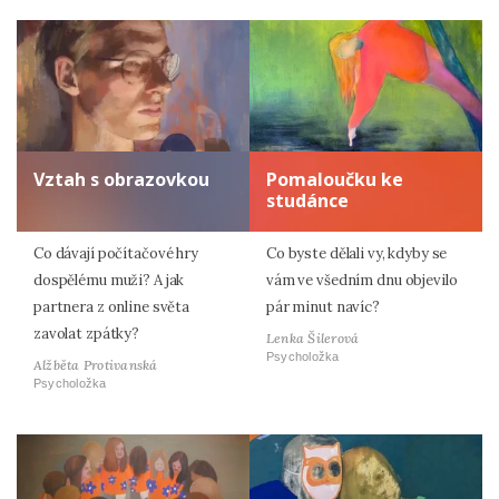
Vztah s obrazovkou
Pomaloučku ke
studánce
Co dávají počítačové hry
Co byste dělali vy, kdyby se
dospělému muži? A jak
vám ve všedním dnu objevilo
partnera z online světa
pár minut navíc?
zavolat zpátky?
Lenka Šilerová
Psycholožka
Alžběta Protivanská
Psycholožka