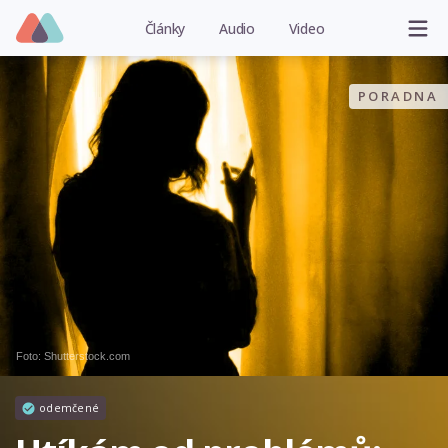
Články
Audio
Video
PORADNA
Foto: Shutterstock.com
odemčené