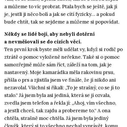
a můžeme to víc probrat. Ptala bych se ještě, jak jí
je, jestli ji něco bolí a jak se cítí fyzicky… a pokud
bude chtít, tak se sejdeme a můžeme si popovídat.
Někdy se lidé bojí, aby nebyli dotěrní
a nevměšovali se do cizích věcí.
Ten první krok byste měli udělat vy, když si rodič po
ztrátě o pomoc vyloženě neřekne. Také si o pomoc
samozřejmě může sám říct, záleží na tom, jak je
nastavený. Moje kamarádka měla rakovinu prsu,
přišla o prs a zjistila jsem ve finále, že jí nikdo ani
nezavolal. Všichni si říkali: „To je strašný, co se jí to
stalo.“ Já jsem byla asi jediná, která se jí ozvala,
zvedla jsem telefon a řekla jí: „Ahoj, vím všechno,
a jestli chceš, tak zajdu a probereme to.“ A ona
chtěla, strašně moc chtěla. Já jsem byla jediný
člověk, který si to všechno nechal vyprávět, komu