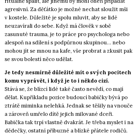
rituálně spálit, ale jinému by mohl oheň připadat
agresivní. Za děťátko je možné nechat sloužit mši
v kostele. Důležité je spolu mluvit, aby se lidé
neuzavírali do sebe. Když má člověk v sobě
zasunuté trauma, je to práce pro psychologa nebo
alespoň na sdílení s podpůrnou skupinou… nebo
mohou jít se mnou na kafe, vše probrat a zkusit pak
se svou bolestí něco udělat.
Je tedy nesmírně důležité mít o svých pocitech
komu vyprávět, i když je to i někdo cizí.
Stává se, že blízcí lidé také často nevědí, co mají
dělat. Kupříkladu pozice budoucí babičky bývá po
ztrátě miminka nelehká. Jednak se těšily na vnouče
a zároveň umřelo dítě jejich milované dceři.
Babička tak trpí vlastně dvakrát. Je třeba myslet i na
dědečky, ostatní příbuzné a blízké přátele rodičů.