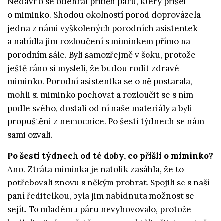
Nedávno se odehrál příběh páru, který přišel
o miminko. Shodou okolností porod doprovázela
jedna z námi vyškolených porodních asistentek
a nabídla jim rozloučení s miminkem přímo na
porodním sále. Byli samozřejmě v šoku, protože
ještě ráno si mysleli, že budou rodit zdravé
miminko. Porodní asistentka se o ně postarala,
mohli si miminko pochovat a rozloučit se s ním
podle svého, dostali od ní naše materiály a byli
propuštěni z nemocnice. Po šesti týdnech se nám
sami ozvali.
Po šesti týdnech od té doby, co přišli o miminko?
Ano. Ztráta miminka je natolik zasáhla, že to
potřebovali znovu s někým probrat. Spojili se s naší
paní ředitelkou, byla jim nabídnuta možnost se
sejít. To mladému páru nevyhovovalo, protože