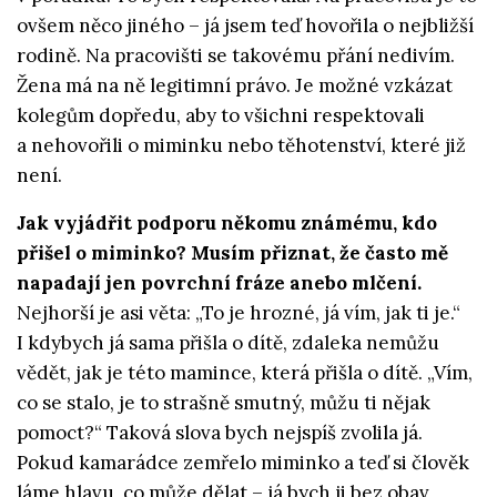
ovšem něco jiného – já jsem teď hovořila o nejbližší
rodině. Na pracovišti se takovému přání nedivím.
Žena má na ně legitimní právo. Je možné vzkázat
kolegům dopředu, aby to všichni respektovali
a nehovořili o miminku nebo těhotenství, které již
není.
Jak vyjádřit podporu někomu známému, kdo
přišel o miminko? Musím přiznat, že často mě
napadají jen povrchní fráze anebo mlčení.
Nejhorší je asi věta: „To je hrozné, já vím, jak ti je.“
I kdybych já sama přišla o dítě, zdaleka nemůžu
vědět, jak je této mamince, která přišla o dítě. „Vím,
co se stalo, je to strašně smutný, můžu ti nějak
pomoct?“ Taková slova bych nejspíš zvolila já.
Pokud kamarádce zemřelo miminko a teď si člověk
láme hlavu, co může dělat – já bych ji bez obav