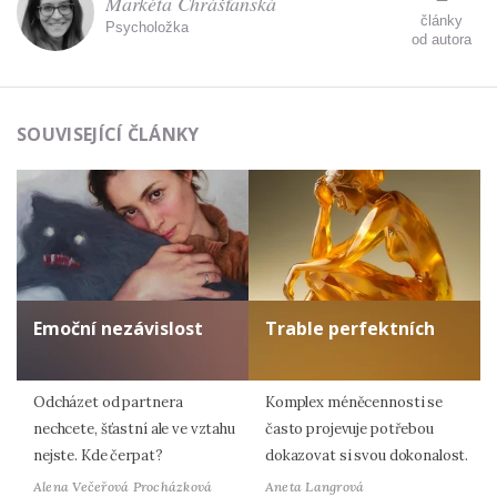
Markéta Chrášťanská
články
Psycholožka
od autora
SOUVISEJÍCÍ ČLÁNKY
Emoční nezávislost
Trable perfektních
Odcházet od partnera
Komplex méněcennosti se
nechcete, šťastní ale ve vztahu
často projevuje potřebou
nejste. Kde čerpat?
dokazovat si svou dokonalost.
Alena Večeřová Procházková
Aneta Langrová