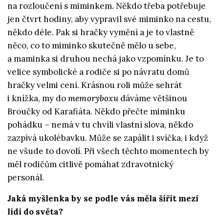
na rozloučení s miminkem. Někdo třeba potřebuje
jen čtvrt hodiny, aby vypravil své miminko na cestu,
někdo déle. Pak si hračky vymění a je to vlastně
něco, co to miminko skutečně mělo u sebe,
a maminka si druhou nechá jako vzpomínku. Je to
velice symbolické a rodiče si po návratu domů
hračky velmi cení. Krásnou roli může sehrát
i knížka, my do
memoryboxu
dáváme většinou
Broučky od Karafiáta. Někdo přečte miminku
pohádku – nemá v tu chvíli vlastní slova, někdo
zazpívá ukolébavku. Může se zapálit i svíčka, i když
ne všude to dovolí. Při všech těchto momentech by
měl rodičům citlivě pomáhat zdravotnický
personál.
Jaká myšlenka by se podle vás měla šířit mezi
lidi do světa?