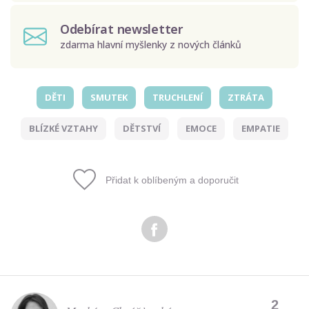
Odebírat newsletter
zdarma hlavní myšlenky z nových článků
DĚTI
SMUTEK
TRUCHLENÍ
ZTRÁTA
Odeslat
BLÍZKÉ VZTAHY
DĚTSTVÍ
EMOCE
EMPATIE
Zadáním e-mailu souhlasíte se zpracováním osobních
údajů.
Přidat k oblíbeným a doporučit
2