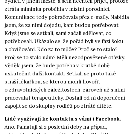
bydleli v jiném městě, a sem nechtěli přijet, protože
ztráta miminka proběhla v místní porodnici.
Komunikace tedy pokračovala přes e‑maily. Nabídla
jsem, že za nimi dojedu, kam budou potřebovat.
Když jsme se setkali, sami začali sdělovat, co
potřebovali. Ukázalo se, že pořád byli ve fázi šoku
a obviňování. Kdo za to může? Proč se to stalo?
Proč se to stalo nám? Měli nezodpovězené otázky.
Věděla jsem, že bude potřeba v krátké době
uskutečnit další kontakt. Setkali se proto také
s naší lékařkou, se kterou mohli hovořit
o zdravotnických záležitostech, zároveň už s nimi
pracovala i terapeuticky. Dostali od ní doporučení
zapojit se do skupiny rodičů po ztrátě dítěte.
Lidé využívají ke kontaktu s vámi i Facebook.
Ano. Pamatuji si z poslední doby na případ,