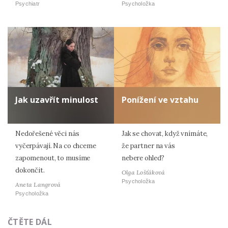
Psychiatr
Psycholožka
Jak uzavřít minulost
Ponížení ve vztahu
Nedořešené věci nás
Jak se chovat, když vnímáte,
vyčerpávají. Na co chceme
že partner na vás
zapomenout, to musíme
nebere ohled?
dokončit.
Olga Lošťáková
Psycholožka
Aneta Langrová
Psycholožka
ČTĚTE DÁL