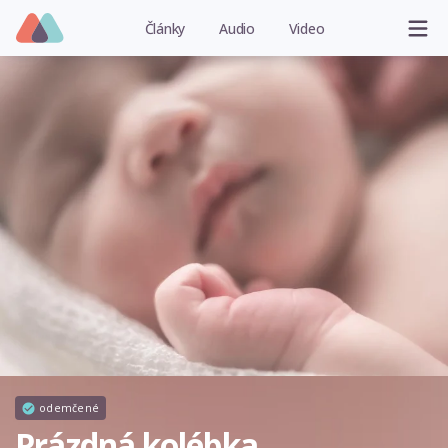
Články
Audio
Video
odemčené
Prázdná kolébka