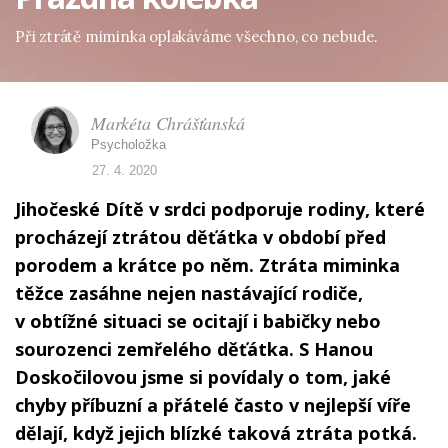
Při ztrátě miminka oplakáváme všechno, co nebude.
Markéta Chrášťanská
Psycholožka
27. 4. 2020
Jihočeské Dítě v srdci podporuje rodiny, které
procházejí ztrátou děťátka v období před
porodem a krátce po něm. Ztráta miminka
těžce zasáhne nejen nastávající rodiče,
v obtížné situaci se ocitají i babičky nebo
sourozenci zemřelého děťátka. S Hanou
Doskočilovou jsme si povídaly o tom, jaké
chyby příbuzní a přátelé často v nejlepší víře
dělají, když jejich blízké taková ztráta potká.