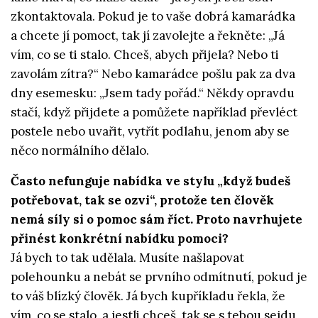
zkontaktovala. Pokud je to vaše dobrá kamarádka
a chcete jí pomoct, tak jí zavolejte a řekněte: „Já
vím, co se ti stalo. Chceš, abych přijela? Nebo ti
zavolám zítra?“ Nebo kamarádce pošlu pak za dva
dny esemesku: „Jsem tady pořád.“ Někdy opravdu
stačí, když přijdete a pomůžete například převléct
postele nebo uvařit, vytřít podlahu, jenom aby se
něco normálního dělalo.
Často nefunguje nabídka ve stylu „když budeš
potřebovat, tak se ozvi“, protože ten člověk
nemá síly si o pomoc sám říct. Proto navrhujete
přinést konkrétní nabídku pomoci?
Já bych to tak udělala. Musíte našlapovat
polehounku a nebát se prvního odmítnutí, pokud je
to váš blízký člověk. Já bych kupříkladu řekla, že
vím, co se stalo, a jestli chceš, tak se s tebou sejdu