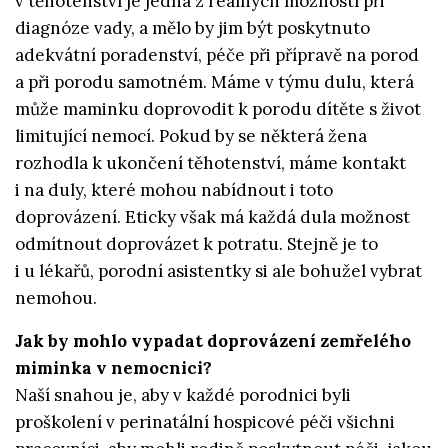
v těhotenství je jedna z reálných možností při
diagnóze vady, a mělo by jim být poskytnuto
adekvátní poradenství, péče při přípravě na porod
a při porodu samotném. Máme v týmu dulu, která
může maminku doprovodit k porodu dítěte s život
limitující nemocí. Pokud by se některá žena
rozhodla k ukončení těhotenství, máme kontakt
i na duly, které mohou nabídnout i toto
doprovázení. Eticky však má každá dula možnost
odmítnout doprovázet k potratu. Stejně je to
i u lékařů, porodní asistentky si ale bohužel vybrat
nemohou.
Jak by mohlo vypadat doprovázení zemřelého
miminka v nemocnici?
Naší snahou je, aby v každé porodnici byli
proškolení v perinatální hospicové péči všichni