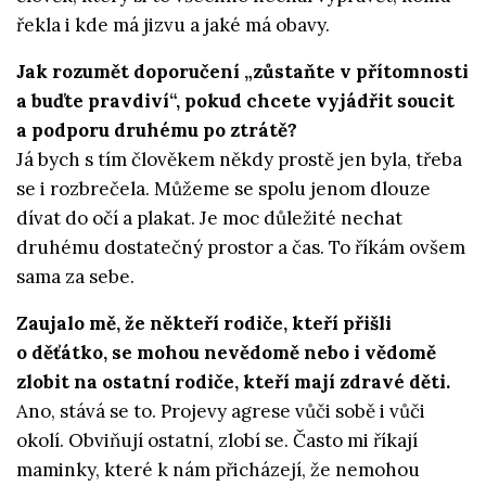
řekla i kde má jizvu a jaké má obavy.
Jak rozumět doporučení „zůstaňte v přítomnosti
a buďte pravdiví“, pokud chcete vyjádřit soucit
a podporu druhému po ztrátě?
Já bych s tím člověkem někdy prostě jen byla, třeba
se i rozbrečela. Můžeme se spolu jenom dlouze
dívat do očí a plakat. Je moc důležité nechat
druhému dostatečný prostor a čas. To říkám ovšem
sama za sebe.
Zaujalo mě, že někteří rodiče, kteří přišli
o děťátko, se mohou nevědomě nebo i vědomě
zlobit na ostatní rodiče, kteří mají zdravé děti.
Ano, stává se to. Projevy agrese vůči sobě i vůči
okolí. Obviňují ostatní, zlobí se. Často mi říkají
maminky, které k nám přicházejí, že nemohou