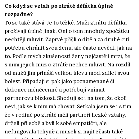
Co když se vztah po ztrátě děťátka úplně
rozpadne?
To se také stává. Je to těžké. Muži ztrátu děťátka
prožívají úplně jinak. Oni o tom mnohdy zpočátku
nechtějí mluvit. Zaprvé přišli o dítě a za druhé cítí
potřebu chránit svou ženu, ale často nevědí, jak na
to. Podle mých zkušeností ženy nejčastěji mrzí, že
s nimi jejich muž o ztrátě nechce mluvit. Na rozdíl
od mužů jim přináší velkou úlevu moci sdílet svou
bolest. Připadají si pak jako poznamenané či
dokonce méněcenné a potřebují vnímat
partnerovu blízkost. Shodují se i na tom, že okolí
neví, jak se k nim má chovat. Setkala jsem se i s tím,
že v rodině po ztrátě měli partneři hezké vztahy,
drželi při sobě a byli k sobě empatičtí, ale
nefungovala tchyně a museli si najít zčásti také