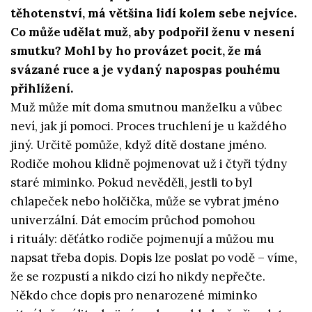
těhotenství, má většina lidí kolem sebe nejvíce.
Co může udělat muž, aby podpořil ženu v nesení
smutku? Mohl by ho provázet pocit, že má
svázané ruce a je vydaný napospas pouhému
přihlížení.
Muž může mít doma smutnou manželku a vůbec
neví, jak jí pomoci. Proces truchlení je u každého
jiný. Určitě pomůže, když dítě dostane jméno.
Rodiče mohou klidně pojmenovat už i čtyři týdny
staré miminko. Pokud nevěděli, jestli to byl
chlapeček nebo holčička, může se vybrat jméno
univerzální. Dát emocím průchod pomohou
i rituály: děťátko rodiče pojmenují a můžou mu
napsat třeba dopis. Dopis lze poslat po vodě – víme,
že se rozpustí a nikdo cizí ho nikdy nepřečte.
Někdo chce dopis pro nenarozené miminko