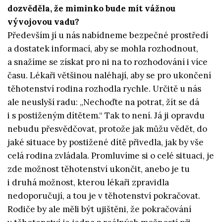
dozvěděla, že miminko bude mít vážnou
vývojovou vadu?
Především jí u nás nabídneme bezpečné prostředí
a dostatek informací, aby se mohla rozhodnout,
a snažíme se získat pro ni na to rozhodování i více
času. Lékaři většinou naléhají, aby se pro ukončení
těhotenství rodina rozhodla rychle. Určitě u nás
ale neuslyší radu: „Nechoďte na potrat, žít se dá
i s postiženým dítětem.“ Tak to není. Já ji opravdu
nebudu přesvědčovat, protože jak můžu vědět, do
jaké situace by postižené dítě přivedla, jak by vše
celá rodina zvládala. Promluvíme si o celé situaci, je
zde možnost těhotenství ukončit, anebo je tu
i druhá možnost, kterou lékaři zpravidla
nedoporučují, a tou je v těhotenství pokračovat.
Rodiče by ale měli být ujištěni, že pokračování