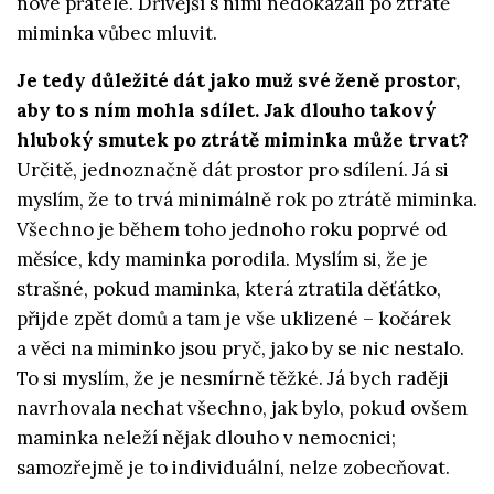
nové přátele. Dřívější s nimi nedokázali po ztrátě
miminka vůbec mluvit.
Je tedy důležité dát jako muž své ženě prostor,
aby to s ním mohla sdílet. Jak dlouho takový
hluboký smutek po ztrátě miminka může trvat?
Určitě, jednoznačně dát prostor pro sdílení. Já si
myslím, že to trvá minimálně rok po ztrátě miminka.
Všechno je během toho jednoho roku poprvé od
měsíce, kdy maminka porodila. Myslím si, že je
strašné, pokud maminka, která ztratila děťátko,
přijde zpět domů a tam je vše uklizené – kočárek
a věci na miminko jsou pryč, jako by se nic nestalo.
To si myslím, že je nesmírně těžké. Já bych raději
navrhovala nechat všechno, jak bylo, pokud ovšem
maminka neleží nějak dlouho v nemocnici;
samozřejmě je to individuální, nelze zobecňovat.