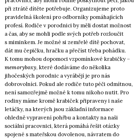
pracovníci, aby mohli rodině poskytnout péči, jakou
při ztrátě dítěte potřebuje. Organizujeme proto
pravidelná školení pro odborníky pomáhajících
profesí. Rodiče v porodnici by měli dostat možnost
a čas, aby se mohli podle svých potřeb rozloučit
s miminkem. Je možné si zemřelé dítě pochovat,
dát mu čepičku, hračku a přečíst třeba pohádku.
K tomu mohou dopomoci vzpomínkové krabičky –
memoryboxy
, které dodáváme do několika
jihočeských porodnic a vyrábějí je pro nás
dobrovolníci. Pokud ale rodiče tuto péči odmítnou,
není samozřejmě možné k tomu nikoho nutit. Pro
rodiny máme kromě krabiček připraveny i naše
letáčky, na kterých jsou základní informace
ohledně vypravení pohřbu a kontakty na naši
sociální pracovnici, která pomáhá řešit otázky
spojené s mateřskou dovolenou, návratem do