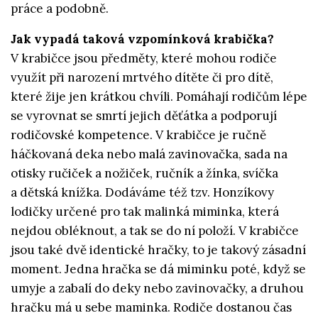
práce a podobně.
Jak vypadá taková vzpomínková krabička?
V krabičce jsou předměty, které mohou rodiče
využít při narození mrtvého dítěte či pro dítě,
které žije jen krátkou chvíli. Pomáhají rodičům lépe
se vyrovnat se smrtí jejich děťátka a podporují
rodičovské kompetence. V krabičce je ručně
háčkovaná deka nebo malá zavinovačka, sada na
otisky ručiček a nožiček, ručník a žínka, svíčka
a dětská knížka. Dodáváme též tzv. Honzíkovy
lodičky určené pro tak malinká miminka, která
nejdou obléknout, a tak se do ní položí. V krabičce
jsou také dvě identické hračky, to je takový zásadní
moment. Jedna hračka se dá miminku poté, když se
umyje a zabalí do deky nebo zavinovačky, a druhou
hračku má u sebe maminka. Rodiče dostanou čas