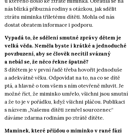
u kterého došlo ke ztrátě miminka. Obrátila se na
nás blízká příbuzná rodiny s otázkou, jak sdělit
ztrátu miminka tříletému dítěti. Mohla od nás
dostat obratem informace i podporu.
Vypadá to, že sdělení smutné zprávy dětem je
velká věda. Neměla byste i krátké a jednoduché
povzbuzení, aby se člověk necítil svázaný
a nebál se, že něco řekne špatně?
S dítětem je v první řadě třeba hovořit jednoduše
a adekvátně věku. Odpovídat na to, na co se dítě
ptá, a hlavně o tom všem s ním otevřeně mluvit. Je
možné říct, že miminko umřelo, všichni jsou smutní
a že to je v pořádku, když všichni pláčou. Publikaci
s názvem „Našemu dítěti zemřel sourozenec“
dáváme zdarma rodinám po ztrátě dítěte.
Maminek, které přijdou o miminko v rané fázi