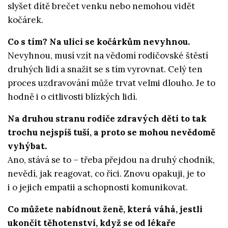
slyšet dítě brečet venku nebo nemohou vidět
kočárek.
Co s tím? Na ulici se kočárkům nevyhnou.
Nevyhnou, musí vzít na vědomí rodičovské štěstí
druhých lidí a snažit se s tím vyrovnat. Celý ten
proces uzdravování může trvat velmi dlouho. Je to
hodně i o citlivosti blízkých lidí.
Na druhou stranu rodiče zdravých dětí to tak
trochu nejspíš tuší, a proto se mohou nevědomě
vyhýbat.
Ano, stává se to – třeba přejdou na druhý chodník,
nevědí, jak reagovat, co říci. Znovu opakuji, je to
i o jejich empatii a schopnosti komunikovat.
Co můžete nabídnout ženě, která váhá, jestli
ukončit těhotenství, když se od lékaře