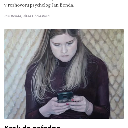
v rozhovoru psycholog Jan Benda.
Jan Benda,
Jitka Cholastová
Krok do prázdna