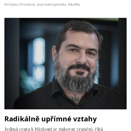
Kristýna Drozdová,
psychoterapeutka, lékařka
Radikálně upřímné vztahy
Jediná cesta k blízkosti je riskovat zranění, říká