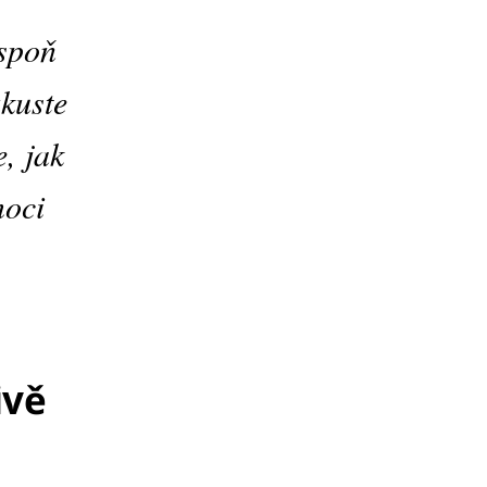
aspoň
zkuste
, jak
moci
ivě