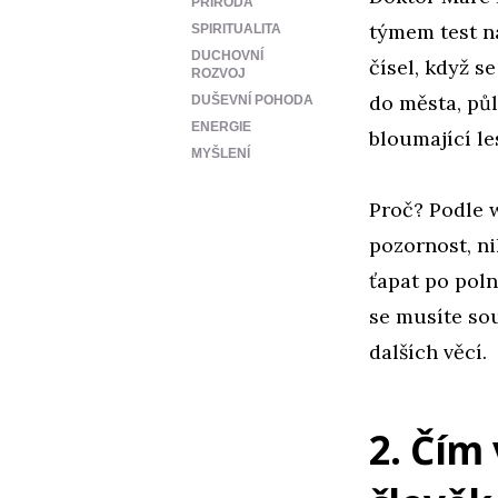
PŘÍRODA
týmem test na
SPIRITUALITA
DUCHOVNÍ
čísel, když s
ROZVOJ
do města, pů
DUŠEVNÍ POHODA
ENERGIE
bloumající le
MYŠLENÍ
Proč? Podle
pozornost, ni
ťapat po poln
se musíte sou
dalších věcí.
2. Čím