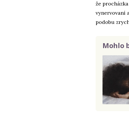
že procházka 
vynervovaní a
podobu zrychl
Mohlo b