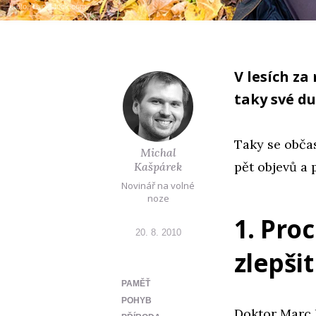
Foto: Thinkstock.com
V lesích z
taky své du
Taky se obča
Michal
pět objevů a
Kašpárek
Novinář na volné
noze
1. Pro
20. 8. 2010
zlepši
PAMĚŤ
POHYB
Doktor Marc 