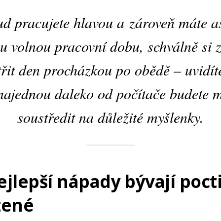
d pracujete hlavou a zároveň máte 
u volnou pracovní dobu, schválně si 
třit den procházkou po obědě – uvidíte
najednou daleko od počítače budete 
soustředit na důležité myšlenky.
nejlepší nápady bývají poct
zené