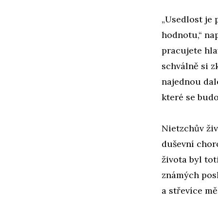
„Usedlost je
hodnotu,“ nap
pracujete hl
schválně si z
najednou dal
které se bud
Nietzchův ži
duševní chor
života byl to
známých posl
a střevíce mě