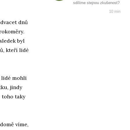
sdílíme stejnou zkušenost?
10 min
 dvacet dnů
krokoměry.
ýsledek byl
, kteří lidé
 lidé mohli
ku, jindy
 toho taky
ědomě víme,