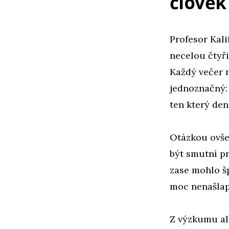
člověk
Profesor Kali
necelou čtyři
Každý večer n
jednoznačný: 
ten který den
Otázkou ovšem
být smutní pr
zase mohlo š
moc nenašlap
Z výzkumu al