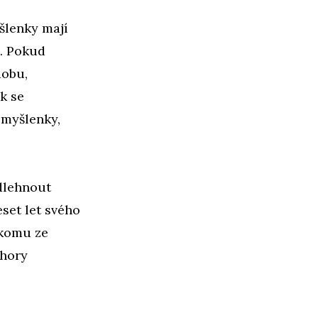
šlenky mají
e. Pokud
dobu,
k se
 myšlenky,
dlehnout
set let svého
ěkomu ze
ohory