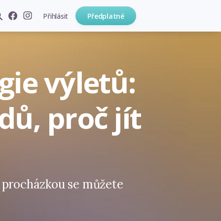
Přihlásit
Předplatné
gie výletů:
ů, proč jít
, procházkou se můžete