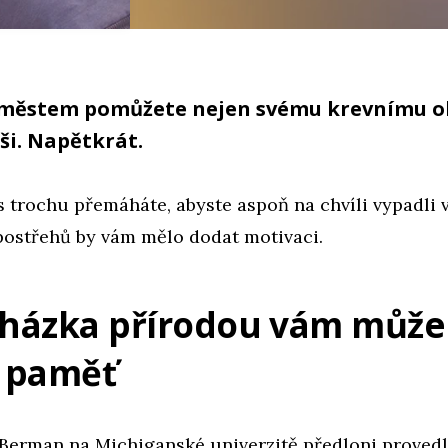
a městem pomůžete nejen svému krevnímu o
ši. Napětkrát.
s trochu přemáháte, abyste aspoň na chvíli vypadli 
 postřehů by vám mělo dodat motivaci.
cházka přírodou vám může
t paměť
Berman na Michiganské univerzitě předloni provedl