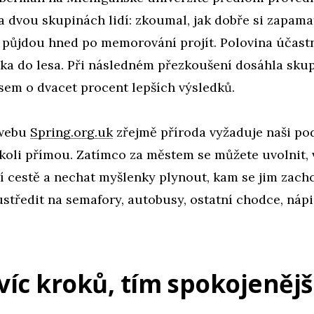
 dvou skupinách lidí: zkoumal, jak dobře si zapama
e půjdou hned po memorování projít. Polovina účastn
lka do lesa. Při následném přezkoušení dosáhla sku
sem o dvacet procent lepších výsledků.
 webu
Spring.org.uk
zřejmě příroda vyžaduje naši p
koli přímou. Zatímco za městem se můžete uvolnit, v
í cestě a nechat myšlenky plynout, kam se jim zach
středit na semafory, autobusy, ostatní chodce, nápi
 víc kroků, tím spokojenějš