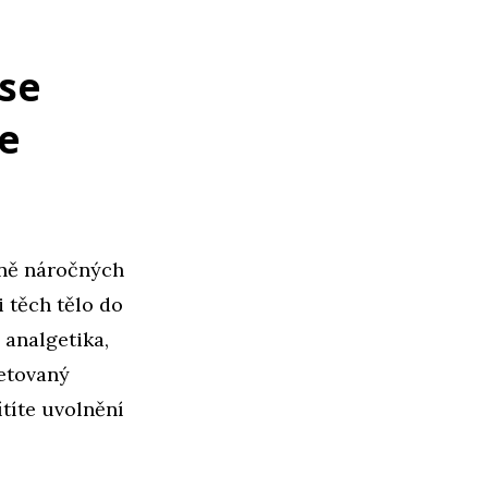
se
e
éně náročných
i těch tělo do
 analgetika,
fetovaný
ítíte uvolnění