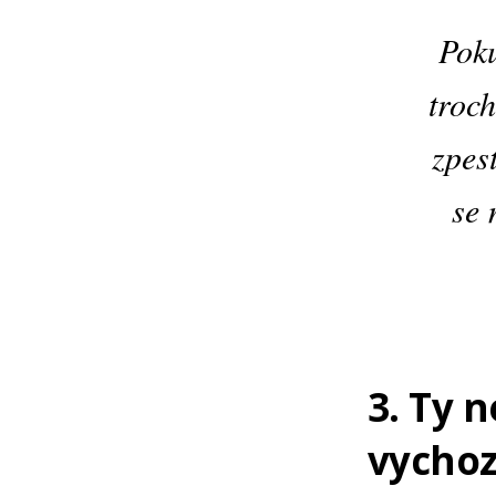
Poku
troch
zpes
se 
3. Ty 
vycho