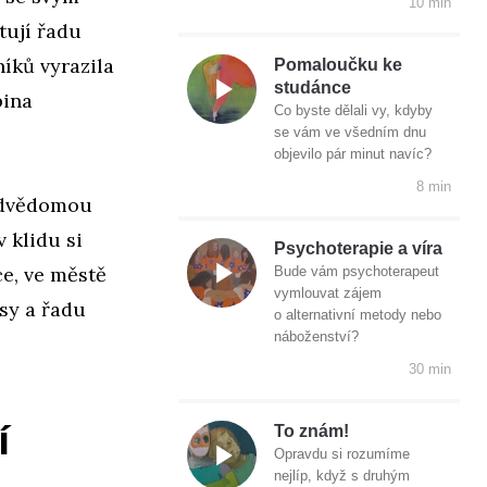
10 min
tují řadu
íků vyrazila
Pomaloučku ke
studánce
pina
Co byste dělali vy, kdyby
se vám ve všedním dnu
objevilo pár minut navíc?
8 min
odvědomou
 klidu si
Psychoterapie a víra
ce, ve městě
Bude vám psychoterapeut
vymlouvat zájem
sy a řadu
o alternativní metody nebo
náboženství?
30 min
í
To znám!
Opravdu si rozumíme
nejlíp, když s druhým