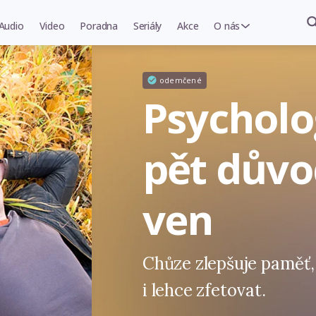
Audio
Video
Poradna
Seriály
Akce
O nás
odemčené
Psycholo
pět důvod
ven
Chůze zlepšuje paměť
i lehce zfetovat.