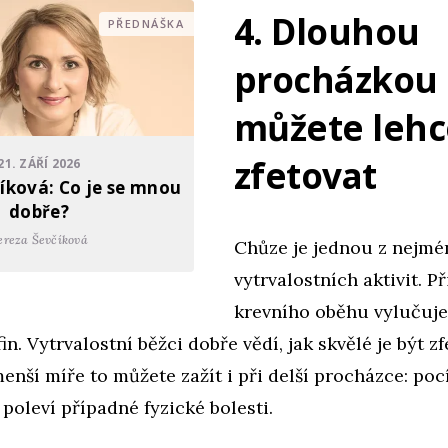
4. Dlouhou
PŘEDNÁŠKA
procházkou 
můžete lehc
zfetovat
21. ZÁŘÍ 2026
íková: Co je se mnou
dobře?
ereza Ševčíková
Chůze je jednou z nejm
vytrvalostních aktivit. Př
krevního oběhu vylučuje
in. Vytrvalostní běžci dobře vědí, jak skvělé je být z
nší míře to můžete zažít i při delší procházce: poc
poleví případné fyzické bolesti.