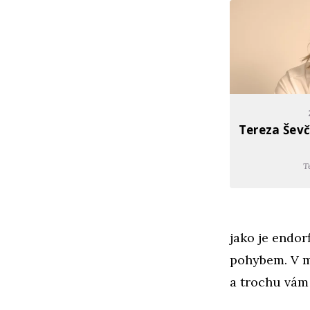
Tereza Ševč
T
jako je endorf
pohybem. V me
a trochu vám 