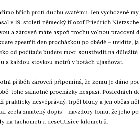
 přímo hřích proti duchu svatému. Jen vychozené my
sal v 19. století německý filozof Friedrich Nietzsch
avou a zároveň máte aspoň trochu volnou pracovní 
kuste zpestřit den procházkou po obědě – uvidíte, ja
eko od počítače budete moci soustředit na důležité
ou s každou stovkou metrů v botách ujasňovat.
votní příběh zároveň připomíná, že komu je dáno po
obě, toho samotné procházky nespasí. Posledních de
tiž prakticky nesvéprávný, trpěl bludy a jen občas n
al zcela zmatený dopis – navzdory tomu, že jeho p
ly na tachometru desetitisíce kilometrů.