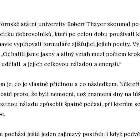
fornské státní univerzity Robert Thayer zkoumal po
cítku dobrovolníků, kteří po celou dobu používali 
avíc vyplňovali formuláře zjišťující jejich pocity. V
„Odhalili jsme jasný a silný vztah mezi počtem kroků
 udělali, a jejich celkovou náladou a energií.“
 je, co je vlastně příčinou a co následkem. Někteří
ostě proto, že byli nemocní, což znamená dny na lůž
patnou náladu způsobit špatné počasí, při kterém se
e.
e pochází ještě jeden zajímavý postřeh: i když podv