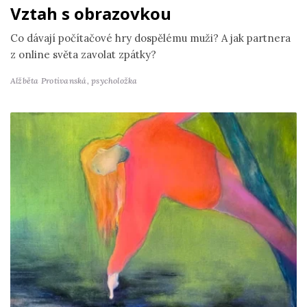
Vztah s obrazovkou
Co dávají počítačové hry dospělému muži? A jak partnera
z online světa zavolat zpátky?
Alžběta Protivanská,
psycholožka