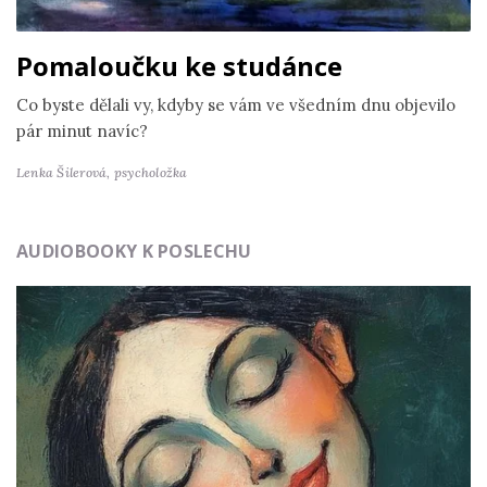
Pomaloučku ke studánce
Co byste dělali vy, kdyby se vám ve všedním dnu objevilo
pár minut navíc?
Lenka Šilerová,
psycholožka
AUDIOBOOKY K POSLECHU