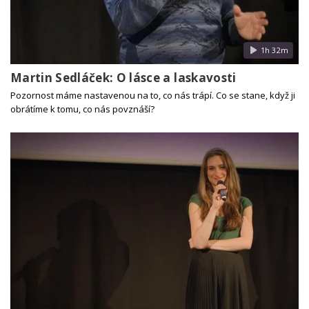
1h 32m
Martin Sedláček: O lásce a laskavosti
Pozornost máme nastavenou na to, co nás trápí. Co se stane, když ji
obrátíme k tomu, co nás povznáší?