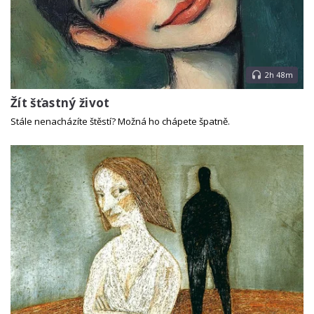
2h 48m
Žít šťastný život
Stále nenacházíte štěstí? Možná ho chápete špatně.