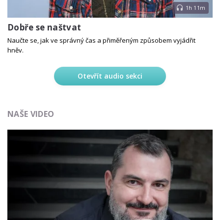
1h 11m
Dobře se naštvat
Naučte se, jak ve správný čas a přiměřeným způsobem vyjádřit
hněv.
Otevřít audio sekci
NAŠE VIDEO