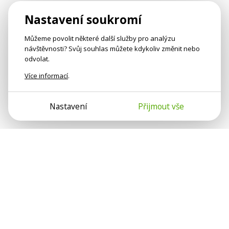
Nastavení soukromí
Můžeme povolit některé další služby pro analýzu
návštěvnosti? Svůj souhlas můžete kdykoliv změnit nebo
odvolat.
Více informací
.
Nastavení
Přijmout vše
Psychologové a psychoterapeuti na webu Psychologie.cz
sdílí své zkušenosti s lidmi, kterým se nemohou věnovat
osobně. Připojte se k nám, podporujeme se navzájem.
Díky.