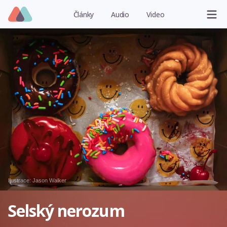
Články
Audio
Video
Ilustrace:
Jason Walker
Selský nerozum