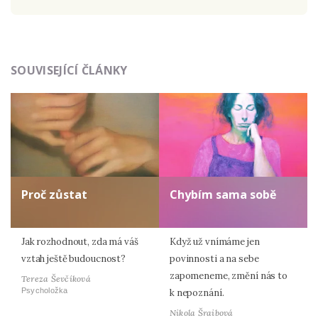
Odeslat
SOUVISEJÍCÍ ČLÁNKY
Zadáním e-mailu souhlasíte se zpracováním osobních
údajů.
Proč zůstat
Chybím sama sobě
Jak rozhodnout, zda má váš
Když už vnímáme jen
vztah ještě budoucnost?
povinnosti a na sebe
zapomeneme, změní nás to
Tereza Ševčíková
Psycholožka
k nepoznání.
Nikola Šraibová