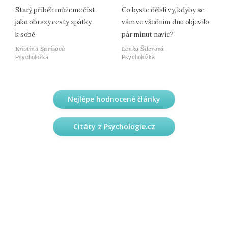
Starý příběh můžeme číst
Co byste dělali vy, kdyby se
jako obrazy cesty zpátky
vám ve všedním dnu objevilo
k sobě.
pár minut navíc?
Kristina Sarisová
Lenka Šilerová
Psycholožka
Psycholožka
Nejlépe hodnocené články
Citáty z Psychologie.cz