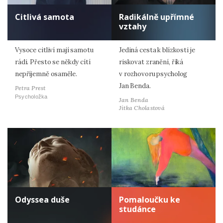
Citlivá samota
Radikálně upřímné
vztahy
Vysoce citliví mají samotu
Jediná cesta k blízkosti je
rádi. Přesto se někdy cítí
riskovat zranění, říká
nepříjemně osaměle.
v rozhovoru psycholog
Jan Benda.
Petra Prest
Psycholožka
Jan Benda
Jitka Cholastová
Odyssea duše
Pomaloučku ke
studánce