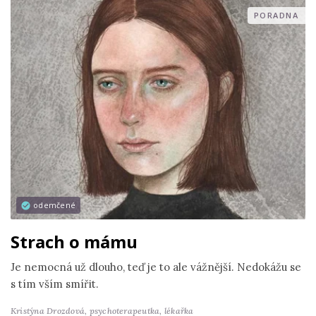
PORADNA
odemčené
Strach o mámu
Je nemocná už dlouho, teď je to ale vážnější. Nedokážu se
s tím vším smířit.
Kristýna Drozdová,
psychoterapeutka, lékařka