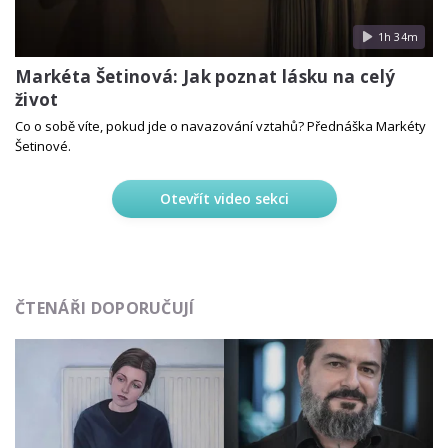
1h 34m
Markéta Šetinová: Jak poznat lásku na celý
život
Co o sobě víte, pokud jde o navazování vztahů? Přednáška Markéty
Šetinové.
Otevřít video sekci
ČTENÁŘI DOPORUČUJÍ