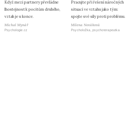
Když mezi partnery převládne
Pracujte při řešení náročných
lhostejnost k pocitům druhého,
situací ve vztahu jako tým:
vztah je u konce.
spojte své síly proti problému.
Michal Mynář
Milena Nováková
Psychologie.cz
Psycholožka, psychoterapeutka