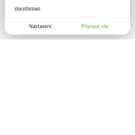
Více informací
.
Nastavení
Přijmout vše
Psychologové a psychoterapeuti na webu Psychologie.cz
sdílí své zkušenosti s lidmi, kterým se nemohou věnovat
osobně. Připojte se k nám, podporujeme se navzájem.
Díky.
Předplatné
Darujte předplatné