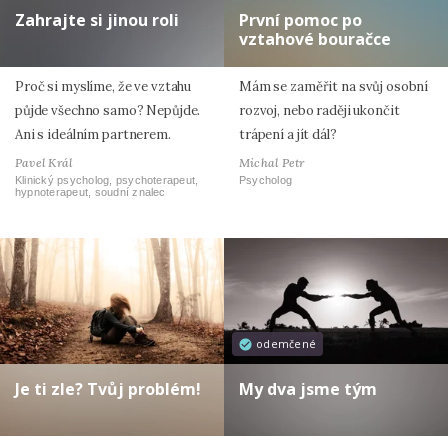
Zahrajte si jinou roli
První pomoc po
vztahové bouračce
Proč si myslíme, že ve vztahu
Mám se zaměřit na svůj osobní
půjde všechno samo? Nepůjde.
rozvoj, nebo raději ukončit
Ani s ideálním partnerem.
trápení a jít dál?
Pavel Král
Michal Petr
Klinický psycholog, psychoterapeut,
Psycholog
hypnoterapeut, soudní znalec
odemčené
Je ti zle? Tvůj problém!
My dva jsme tým