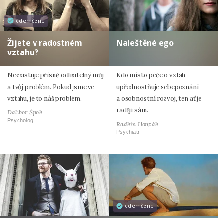
odemčené
Žijete v radostném
Naleštěné ego
vztahu?
Neexistuje přísně odlišitelný můj
Kdo místo péče o vztah
a tvůj problém. Pokud jsme ve
upřednostňuje sebepoznání
vztahu, je to náš problém.
a osobnostní rozvoj, ten ať je
raději sám.
Dalibor Špok
Psycholog
Radkin Honzák
Psychiatr
odemčené