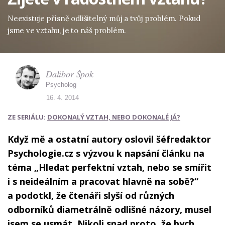
Neexistuje přísně odlišitelný můj a tvůj problém. Pokud
jsme ve vztahu, je to náš problém.
Dalibor Špok
Psycholog
16. 4. 2014
ZE SERIÁLU:
DOKONALÝ VZTAH, NEBO DOKONALÉ JÁ?
Když mě a ostatní autory oslovil šéfredaktor
Psychologie.cz s výzvou k napsání článku na
téma „Hledat perfektní vztah, nebo se smířit
i s neideálním a pracovat hlavně na sobě?“
a podotkl, že čtenáři slyší od různých
odborníků diametrálně odlišné názory, musel
jsem se usmát. Nikoli snad proto, že bych