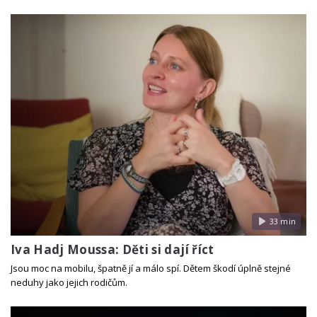
33 min
Iva Hadj Moussa: Děti si dají říct
Jsou moc na mobilu, špatně jí a málo spí. Dětem škodí úplně stejné
neduhy jako jejich rodičům.