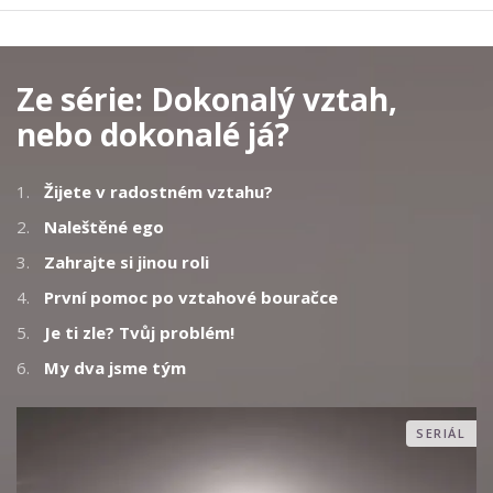
Ze série:
Dokonalý vztah,
nebo dokonalé já?
1.
Žijete v radostném vztahu?
2.
Naleštěné ego
3.
Zahrajte si jinou roli
4.
První pomoc po vztahové bouračce
5.
Je ti zle? Tvůj problém!
6.
My dva jsme tým
SERIÁL