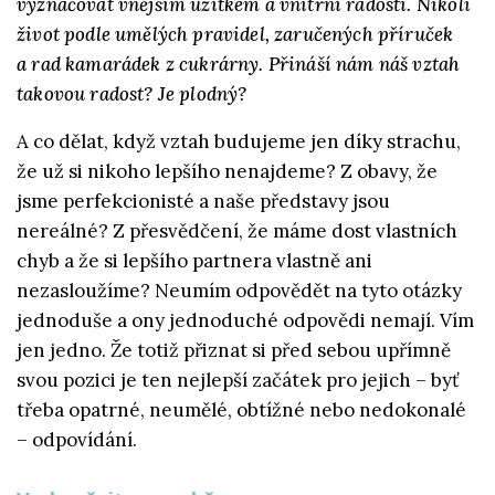
vyznačovat vnějším užitkem a vnitřní radostí. Nikoli
život podle umělých pravidel, zaručených příruček
a rad kamarádek z cukrárny. Přináší nám náš vztah
takovou radost? Je plodný?
A co dělat, když vztah budujeme jen díky strachu,
že už si nikoho lepšího nenajdeme? Z obavy, že
jsme perfekcionisté a naše představy jsou
nereálné? Z přesvědčení, že máme dost vlastních
chyb a že si lepšího partnera vlastně ani
nezasloužíme? Neumím odpovědět na tyto otázky
jednoduše a ony jednoduché odpovědi nemají. Vím
jen jedno. Že totiž přiznat si před sebou upřímně
svou pozici je ten nejlepší začátek pro jejich – byť
třeba opatrné, neumělé, obtížné nebo nedokonalé
– odpovídání.