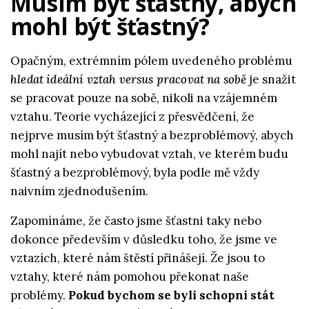
Musím být šťastný, abych
mohl být šťastný?
Opačným, extrémním pólem uvedeného problému
hledat ideální vztah versus pracovat na sobě
je snažit
se pracovat pouze na sobě, nikoli na vzájemném
vztahu. Teorie vycházející z přesvědčení, že
nejprve musím být šťastný a bezproblémový, abych
mohl najít nebo vybudovat vztah, ve kterém budu
šťastný a bezproblémový, byla podle mě vždy
naivním zjednodušením.
Zapomínáme, že často jsme šťastni taky nebo
dokonce především v důsledku toho, že jsme ve
vztazích, které nám štěstí přinášejí. Že jsou to
vztahy, které nám pomohou překonat naše
problémy.
Pokud bychom se byli schopni stát