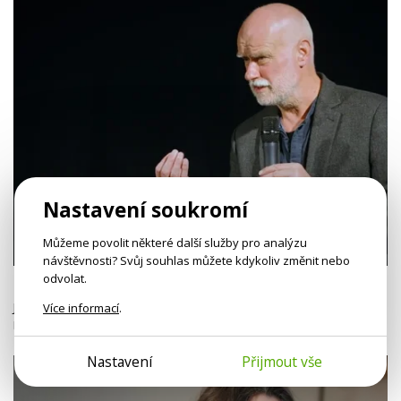
Nastavení soukromí
Můžeme povolit některé další služby pro analýzu
1h 29m
návštěvnosti? Svůj souhlas můžete kdykoliv změnit nebo
odvolat.
Zbyněk Vybíral: Kdy jsem v pořádku?
Jak nás má změnit psychoterapie? Co je to ta zahojená duše?
Více informací
.
Přednáška prof. Zbyňka Vybírala.
Nastavení
Přijmout vše