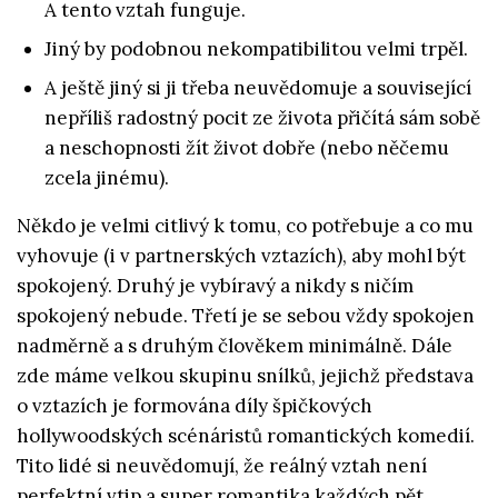
A tento vztah funguje.
Jiný by podobnou nekompatibilitou velmi trpěl.
A ještě jiný si ji třeba neuvědomuje a související
nepříliš radostný pocit ze života přičítá sám sobě
a neschopnosti žít život dobře (nebo něčemu
zcela jinému).
Někdo je velmi citlivý k tomu, co potřebuje a co mu
vyhovuje (i v partnerských vztazích), aby mohl být
spokojený. Druhý je vybíravý a nikdy s ničím
spokojený nebude. Třetí je se sebou vždy spokojen
nadměrně a s druhým člověkem minimálně. Dále
zde máme velkou skupinu snílků, jejichž představa
o vztazích je formována díly špičkových
hollywoodských scénáristů romantických komedií.
Tito lidé si neuvědomují, že reálný vztah není
perfektní vtip a super romantika každých pět