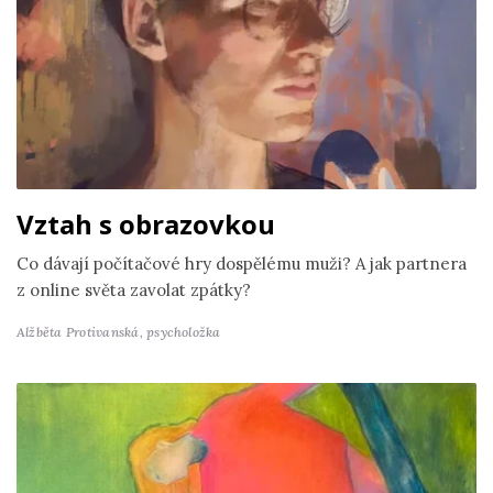
Vztah s obrazovkou
Co dávají počítačové hry dospělému muži? A jak partnera
z online světa zavolat zpátky?
Alžběta Protivanská,
psycholožka