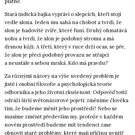
platné.
Stará indická bajka vypráví o slepcích, kteří stojí
vedle slona. Jeden mu sahá na chobot a tvrdí, že
slon je hadovité zvíře, které funí. Druhý ohmatává
nohu a tvrdí, že slon je podobný stromu a má
drsnou kůži. A třetí, který v ruce drží ocas, se pře,
že slon je přeci podobný provazu se střapci
a neustále s sebou mrská. Kdo má pravdu?
Za různými názory na výše uvedený problém je
jistě i osobní filozofie a psychologická teorie
odborníka a jeho životní zkušenost. Odpověď totiž
odráží širší světonázorové pojetí: změníme člověka
tím, že budeme měnit jeho prostředí? Nebo se
musíme změnit především my, protože v každém
novém prostředí budeme mít tendenci zase
obnovit staré problémy, které mají příčinu uvnitř