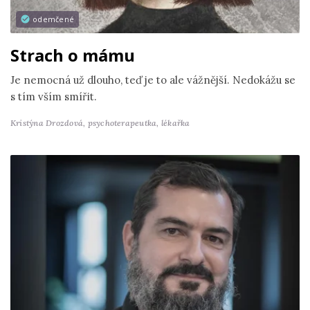
odemčené
Strach o mámu
Je nemocná už dlouho, teď je to ale vážnější. Nedokážu se
s tím vším smířit.
Kristýna Drozdová,
psychoterapeutka, lékařka