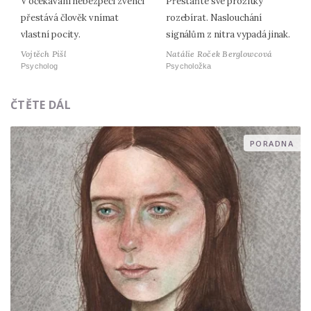
V očekávání nebezpečí zvenčí
Přestaňte své prožitky
přestává člověk vnímat
rozebírat. Naslouchání
vlastní pocity.
signálům z nitra vypadá jinak.
Vojtěch Pišl
Natálie Roček Berglowcová
Psycholog
Psycholožka
ČTĚTE DÁL
PORADNA