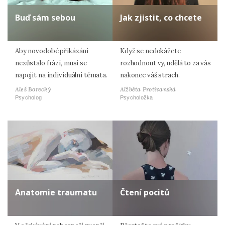
Buď sám sebou
Jak zjistit, co chcete
Aby novodobé přikázání
Když se nedokážete
nezůstalo frází, musí se
rozhodnout vy, udělá to za vás
napojit na individuální témata.
nakonec váš strach.
Aleš Borecký
Alžběta Protivanská
Psycholog
Psycholožka
Anatomie traumatu
Čtení pocitů