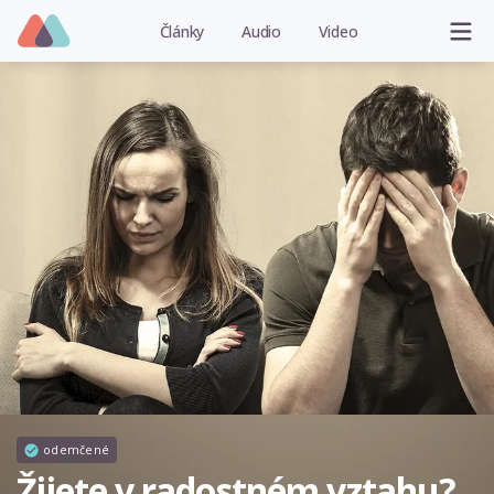
Články
Audio
Video
odemčené
Žijete v radostném vztahu?