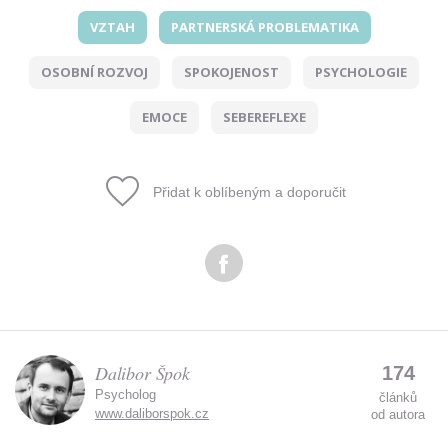
VZTAH
PARTNERSKÁ PROBLEMATIKA
Odeslat
OSOBNÍ ROZVOJ
SPOKOJENOST
PSYCHOLOGIE
Zadáním e-mailu souhlasíte se zpracováním osobních
údajů.
EMOCE
SEBEREFLEXE
Přidat k oblíbeným a doporučit
Dalibor Špok
174
Psycholog
článků
www.daliborspok.cz
od autora