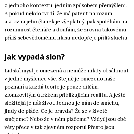
z jednoho kontextu, jedním způsobem přemýšlení.
A pokud někdo tvrdí, že má patent na rozum
a zrovna jeho článek je všeplatný, pak spoléhám na
rozumnost čtenáře a doufám, že zrovna takovému
příliš sebevědomému hlasu nedopřeje příliš sluchu.
Jak vypadá slon?
Lidská mysl je omezená a nemůže nikdy obsáhnout
v jedné myšlence vše. Stejně je omezeno naše
poznání a každá teorie je pouze dílčím,
zlomkovitým útržkem přibližujícím realitu. A ještě
složitější je náš život. Jednou je nám do smíchu,
jindy do pláče. Co je pravda? Že se v životě
smějeme? Nebo že v něm pláčeme? Vždyť jsou obě
věty přece v tak zjevném rozporu! Přesto jsou