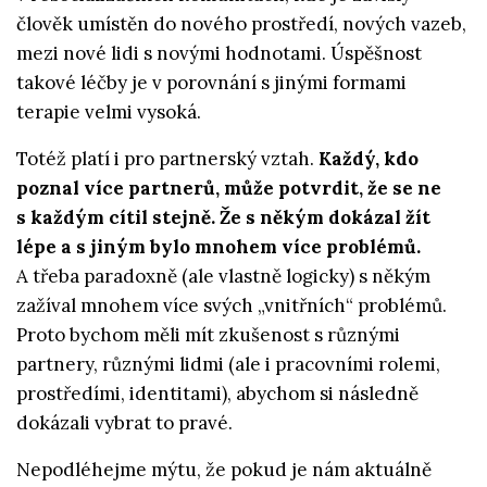
člověk umístěn do nového prostředí, nových vazeb,
mezi nové lidi s novými hodnotami. Úspěšnost
takové léčby je v porovnání s jinými formami
terapie velmi vysoká.
Totéž platí i pro partnerský vztah.
Každý, kdo
poznal více partnerů, může potvrdit, že se ne
s každým cítil stejně. Že s někým dokázal žít
lépe a s jiným bylo mnohem více problémů.
A třeba paradoxně (ale vlastně logicky) s někým
zažíval mnohem více svých „vnitřních“ problémů.
Proto bychom měli mít zkušenost s různými
partnery, různými lidmi (ale i pracovními rolemi,
prostředími, identitami), abychom si následně
dokázali vybrat to pravé.
Nepodléhejme mýtu, že pokud je nám aktuálně