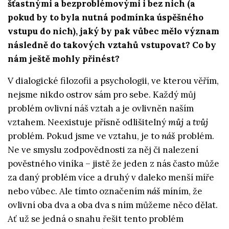
šťastnými a bezproblémovými i bez nich (a
pokud by to byla nutná podmínka úspěšného
vstupu do nich), jaký by pak vůbec mělo význam
následně do takových vztahů vstupovat? Co by
nám ještě mohly přinést?
V dialogické filozofii a psychologii, ve kterou věřím,
nejsme nikdo ostrov sám pro sebe. Každý můj
problém ovlivní náš vztah a je ovlivněn naším
vztahem. Neexistuje přísně odlišitelný
můj
a
tvůj
problém. Pokud jsme ve vztahu, je to
náš
problém.
Ne ve smyslu zodpovědnosti za něj či nalezení
pověstného viníka – jistě že jeden z nás často může
za daný problém více a druhý v daleko menší míře
nebo vůbec. Ale tímto označením
náš
míním, že
ovlivní oba dva a oba dva s ním můžeme něco dělat.
Ať už se jedná o snahu řešit tento problém