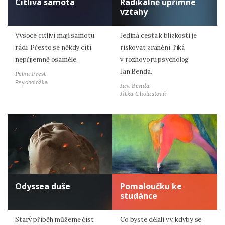
Citlivá samota
Radikálně upřímné
vztahy
Vysoce citliví mají samotu
Jediná cesta k blízkosti je
rádi. Přesto se někdy cítí
riskovat zranění, říká
nepříjemně osaměle.
v rozhovoru psycholog
Jan Benda.
Petra Prest
Psycholožka
Jan Benda
Jitka Cholastová
Odyssea duše
Pomaloučku ke
studánce
Starý příběh můžeme číst
Co byste dělali vy, kdyby se