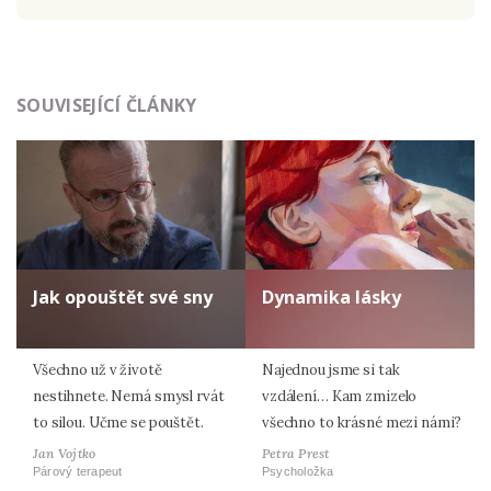
Odeslat
SOUVISEJÍCÍ ČLÁNKY
Zadáním e-mailu souhlasíte se zpracováním osobních
údajů.
Jak opouštět své sny
Dynamika lásky
Všechno už v životě
Najednou jsme si tak
nestihnete. Nemá smysl rvát
vzdálení… Kam zmizelo
to silou. Učme se pouštět.
všechno to krásné mezi námi?
Jan Vojtko
Petra Prest
Párový terapeut
Psycholožka