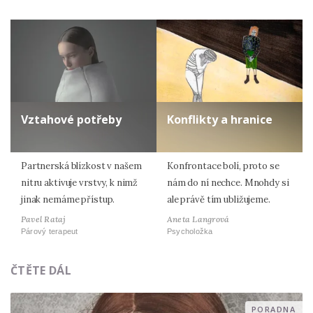
Vztahové potřeby
Konflikty a hranice
Partnerská blízkost v našem
Konfrontace bolí, proto se
nitru aktivuje vrstvy, k nimž
nám do ní nechce. Mnohdy si
jinak nemáme přístup.
ale právě tím ubližujeme.
Pavel Rataj
Aneta Langrová
Párový terapeut
Psycholožka
ČTĚTE DÁL
PORADNA