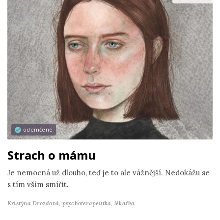
odemčené
Strach o mámu
Je nemocná už dlouho, teď je to ale vážnější. Nedokážu se
s tím vším smířit.
Kristýna Drozdová,
psychoterapeutka, lékařka