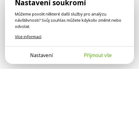
Nastavení soukromí
Můžeme povolit některé další služby pro analýzu
návštěvnosti? Svůj souhlas můžete kdykoliv změnit nebo
odvolat.
Více informací
.
Nastavení
Přijmout vše
Psychologové a psychoterapeuti na webu Psychologie.cz
sdílí své zkušenosti s lidmi, kterým se nemohou věnovat
osobně. Připojte se k nám, podporujeme se navzájem.
Díky.