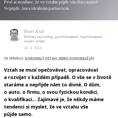
Proč si myslíme, že ve vztahu půjde všechno samo?
Nepůjde. Ani s ideálním partnerem.
Pavel Král
Klinický psycholog, psychoterapeut, hypnoterapeut,
soudní znalec
24. 4. 2014
ZE SERIÁLU:
DOKONALÝ VZTAH, NEBO DOKONALÉ JÁ?
Vztah se musí opečovávat, opracovávat
a rozvíjet v každém případě. O vše se v životě
staráme a nepřijde nám to divné. O dům,
o auto, o firmu, o svou fyzickou kondici,
o kvalifikaci… Zajímavé je, že někdy máme
tendenci si myslet, že ve vztahu vše
půjde samo.