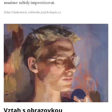
musíme někdy improvizovat.
Jitka Cholastová,
editorka psychologie.cz
Vztah s obrazovkou