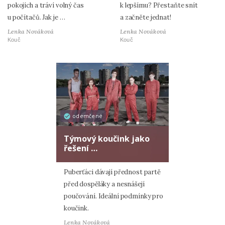
pokojích a tráví volný čas
k lepšímu? Přestaňte snít
u počítačů. Jak je …
a začněte jednat!
Lenka Nováková
Lenka Nováková
Kouč
Kouč
odemčené
Týmový koučink jako
řešení …
Puberťáci dávají přednost partě
před dospěláky a nesnášejí
poučování. Ideální podmínky pro
koučink.
Lenka Nováková