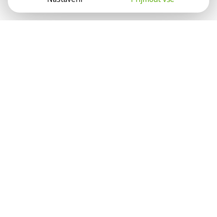
Psychologové a psychoterapeuti na webu Psychologie.cz
sdílí své zkušenosti s lidmi, kterým se nemohou věnovat
osobně. Připojte se k nám, podporujeme se navzájem.
Díky.
Předplatné
Darujte předplatné
Přihlásit