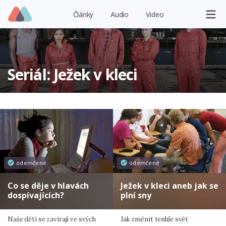
Články
Audio
Video
Seriál: Ježek v kleci
odemčené
odemčené
Co se děje v hlavách
Ježek v kleci aneb jak se
dospívajících?
plní sny
Naše děti se zavírají ve svých
Jak změnit tenhle svět