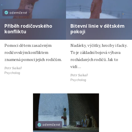
odemčené
Příběh rodičovského
Bitevní linie v dětském
konfliktu
pokoji
Pomoci dětem zasaženým
Nadávky, výčitky, hrozby i facky.
rodičovským konfliktem
To je základní bojová výbava
znamená pomoci jejich rodičům.
rozhádaných rodičů. Jak to
vidí …
Petr Sakař
Psycholog
Petr Sakař
Psycholog
odemčené