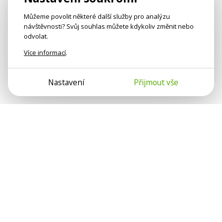
Můžeme povolit některé další služby pro analýzu
návštěvnosti? Svůj souhlas můžete kdykoliv změnit nebo
odvolat.
Více informací
.
Nastavení
Přijmout vše
Psychologové a psychoterapeuti na webu Psychologie.cz
sdílí své zkušenosti s lidmi, kterým se nemohou věnovat
osobně. Připojte se k nám, podporujeme se navzájem.
Díky.