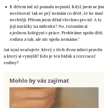
K dětem mě už pomalu nepustí. Když jsem se jim
nevěnoval, tak se prý nemám co divit, že ke mně
nechtějí. Přitom jsem dělal všechno pro ně. A ty
její narážky na milenku? No, rozumím si
s jednou kolegyní z práce. Probíráme spolu děti,
rodinu a tak, ale nic spolu nemáme.“
Asi nyní uvažujete, který z těch dvou mluví pravdu
a který si vymýšlí? Kdo je ten bídák a rozvraceč
rodiny?
Mohlo by vás zajímat