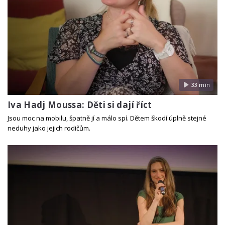
33 min
Iva Hadj Moussa: Děti si dají říct
Jsou moc na mobilu, špatně jí a málo spí. Dětem škodí úplně stejné
neduhy jako jejich rodičům.