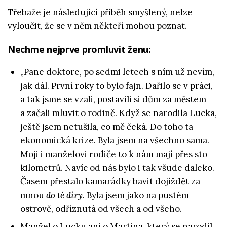
Třebaže je následující příběh smyšlený, nelze
vyloučit, že se v něm někteří mohou poznat.
Nechme nejprve promluvit ženu:
„Pane doktore, po sedmi letech s ním už nevím,
jak dál. První roky to bylo fajn. Dařilo se v práci,
a tak jsme se vzali, postavili si dům za městem
a začali mluvit o rodině. Když se narodila Lucka,
ještě jsem netušila, co mě čeká. Do toho ta
ekonomická krize. Byla jsem na všechno sama.
Moji i manželovi rodiče to k nám mají přes sto
kilometrů. Navíc od nás bylo i tak všude daleko.
Časem přestalo kamarádky bavit dojíždět za
mnou
do té díry
. Byla jsem jako na pustém
ostrově, odříznutá od všech a od všeho.
Manžel o Lucku ani o Martina, který se narodil