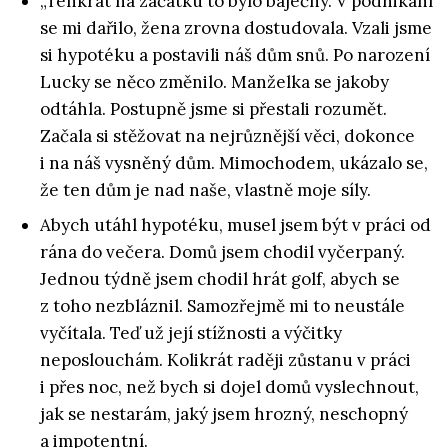
„Tenkrát na začátku to bylo báječný. V podnikání
se mi dařilo, žena zrovna dostudovala. Vzali jsme
si hypotéku a postavili náš dům snů. Po narození
Lucky se něco změnilo. Manželka se jakoby
odtáhla. Postupně jsme si přestali rozumět.
Začala si stěžovat na nejrůznější věci, dokonce
i na náš vysněný dům. Mimochodem, ukázalo se,
že ten dům je nad naše, vlastně moje síly.
Abych utáhl hypotéku, musel jsem být v práci od
rána do večera. Domů jsem chodil vyčerpaný.
Jednou týdně jsem chodil hrát golf, abych se
z toho nezbláznil. Samozřejmě mi to neustále
vyčítala. Teď už její stížnosti a výčitky
neposlouchám. Kolikrát raději zůstanu v práci
i přes noc, než bych si dojel domů vyslechnout,
jak se nestarám, jaký jsem hrozný, neschopný
a impotentní.