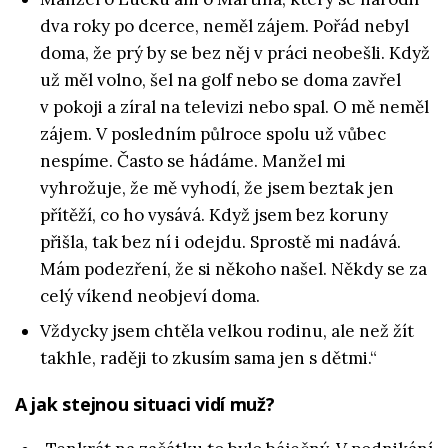
dva roky po dcerce, neměl zájem. Pořád nebyl
doma, že prý by se bez něj v práci neobešli. Když
už měl volno, šel na golf nebo se doma zavřel
v pokoji a zíral na televizi nebo spal. O mě neměl
zájem. V posledním půlroce spolu už vůbec
nespíme. Často se hádáme. Manžel mi
vyhrožuje, že mě vyhodí, že jsem beztak jen
přítěží, co ho vysává. Když jsem bez koruny
přišla, tak bez ní i odejdu. Sprostě mi nadává.
Mám podezření, že si někoho našel. Někdy se za
celý víkend neobjeví doma.
Vždycky jsem chtěla velkou rodinu, ale než žít
takhle, raději to zkusím sama jen s dětmi.“
A jak stejnou situaci vidí muž?