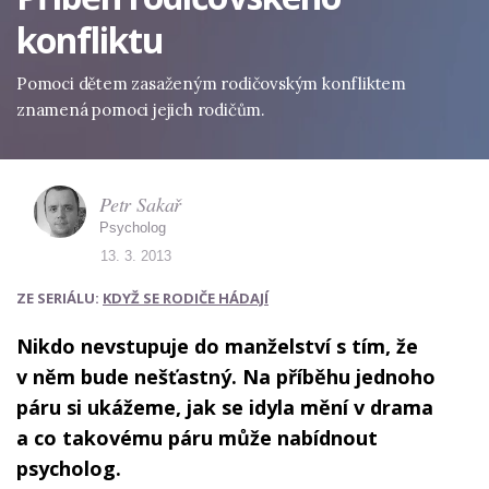
konfliktu
Pomoci dětem zasaženým rodičovským konfliktem
znamená pomoci jejich rodičům.
Petr Sakař
Psycholog
13. 3. 2013
ZE SERIÁLU:
KDYŽ SE RODIČE HÁDAJÍ
Nikdo nevstupuje do manželství s tím, že
v něm bude nešťastný. Na příběhu jednoho
páru si ukážeme, jak se idyla mění v drama
a co takovému páru může nabídnout
psycholog.