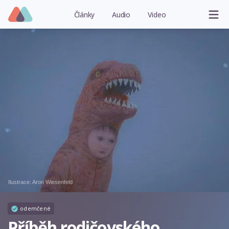
Články
Audio
Video
Ilustrace:
Aron Wiesenfeld
odemčené
Příběh rodičovského