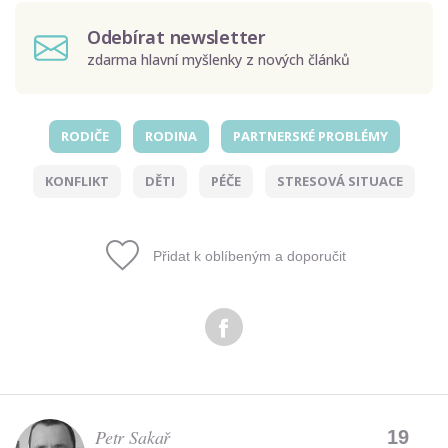
Odebírat newsletter
zdarma hlavní myšlenky z nových článků
RODIČE
RODINA
PARTNERSKÉ PROBLÉMY
Odeslat
KONFLIKT
DĚTI
PÉČE
STRESOVÁ SITUACE
Zadáním e-mailu souhlasíte se zpracováním osobních
údajů.
Přidat k oblíbeným a doporučit
Petr Sakař
19