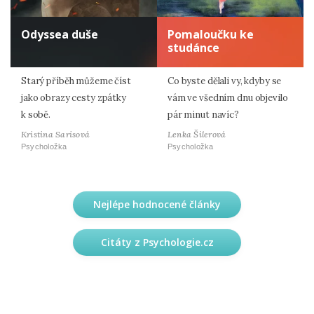
Odyssea duše
Pomaloučku ke
studánce
Starý příběh můžeme číst
Co byste dělali vy, kdyby se
jako obrazy cesty zpátky
vám ve všedním dnu objevilo
k sobě.
pár minut navíc?
Kristina Sarisová
Lenka Šilerová
Psycholožka
Psycholožka
Nejlépe hodnocené články
Citáty z Psychologie.cz