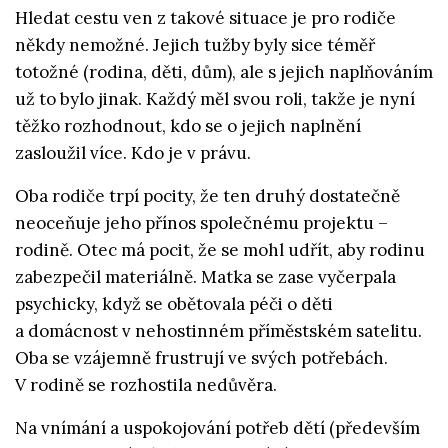
Hledat cestu ven z takové situace je pro rodiče
někdy nemožné. Jejich tužby byly sice téměř
totožné (rodina, děti, dům), ale s jejich naplňováním
už to bylo jinak. Každý měl svou roli, takže je nyní
těžko rozhodnout, kdo se o jejich naplnění
zasloužil více. Kdo je v právu.
Oba rodiče trpí pocity, že ten druhý dostatečně
neoceňuje jeho přínos společnému projektu –
rodině. Otec má pocit, že se mohl udřít, aby rodinu
zabezpečil materiálně. Matka se zase vyčerpala
psychicky, když se obětovala péči o děti
a domácnost v nehostinném příměstském satelitu.
Oba se vzájemně frustrují ve svých potřebách.
V rodině se rozhostila nedůvěra.
Na vnímání a uspokojování potřeb dětí (především