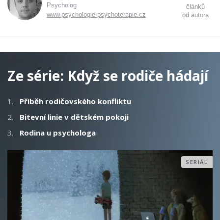
Psycholog
článků
www.psychologie-psychoterapie.cz
od autora
Ze série:
Když se rodiče hádají
1.
Příběh rodičovského konfliktu
2.
Bitevní linie v dětském pokoji
3.
Rodina u psychologa
SERIÁL