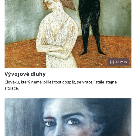
43 min
Vývojové dluhy
Člověku, který neměl příležitost dospět, se vracejí stále stejné
situace.