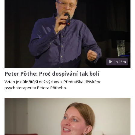
1h 18m
Peter Pöthe: Proč dospívání tak bolí
Vztah je důležitější než výchova. Přednáška dětského
psychoterapeuta Petera Pötheho.