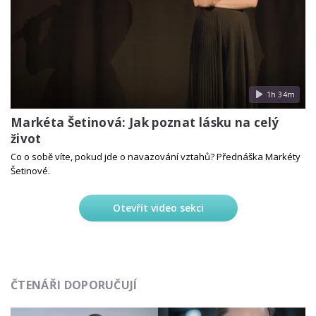
1h 34m
Markéta Šetinová: Jak poznat lásku na celý
život
Co o sobě víte, pokud jde o navazování vztahů? Přednáška Markéty
Šetinové.
Otevřít video sekci
ČTENÁŘI DOPORUČUJÍ