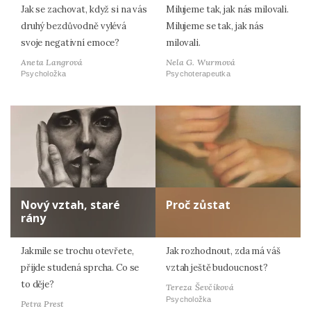
Jak se zachovat, když si na vás
Milujeme tak, jak nás milovali.
druhý bezdůvodně vylévá
Milujeme se tak, jak nás
svoje negativní emoce?
milovali.
Aneta Langrová
Nela G. Wurmová
Psycholožka
Psychoterapeutka
Nový vztah, staré
Proč zůstat
rány
Jakmile se trochu otevřete,
Jak rozhodnout, zda má váš
přijde studená sprcha. Co se
vztah ještě budoucnost?
to děje?
Tereza Ševčíková
Psycholožka
Petra Prest