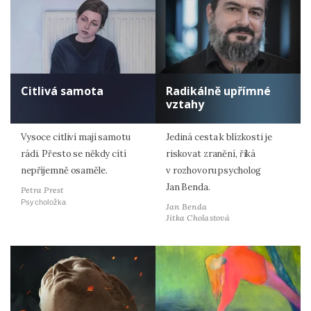
Citlivá samota
Radikálně upřímné
vztahy
Vysoce citliví mají samotu
Jediná cesta k blízkosti je
rádi. Přesto se někdy cítí
riskovat zranění, říká
nepříjemně osaměle.
v rozhovoru psycholog
Jan Benda.
Petra Prest
Psycholožka
Jan Benda
Jitka Cholastová