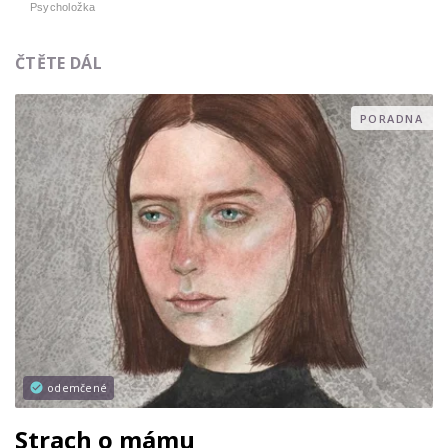
Psycholožka
ČTĚTE DÁL
PORADNA
odemčené
Strach o mámu