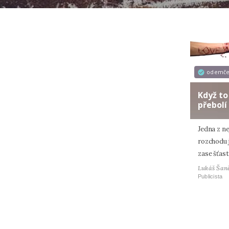
odemč
Když to
přebolí
Jedna z ne
rozchodu j
zase šťast
Lukáš Šan
Publicista