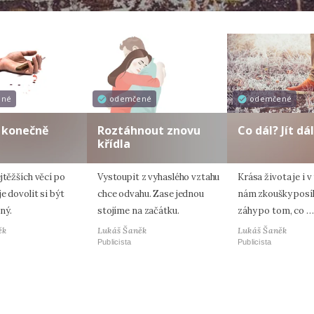
ené
odemčené
odemčené
 konečně
Roztáhnout znovu
Co dál? Jít dál
křídla
jtěžších věcí po
Vystoupit z vyhaslého vztahu
Krása života je i v
e dovolit si být
chce odvahu. Zase jednou
nám zkoušky posíl
ný.
stojíme na začátku.
záhy po tom, co …
ěk
Lukáš Šaněk
Lukáš Šaněk
Publicista
Publicista