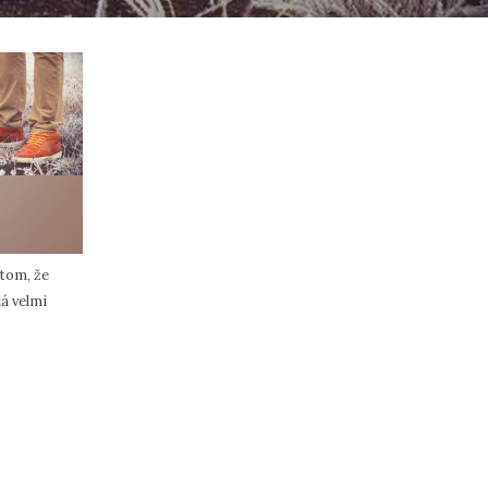
 tom, že
á velmi