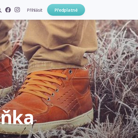
Přihlásit
Předplatné
aňka