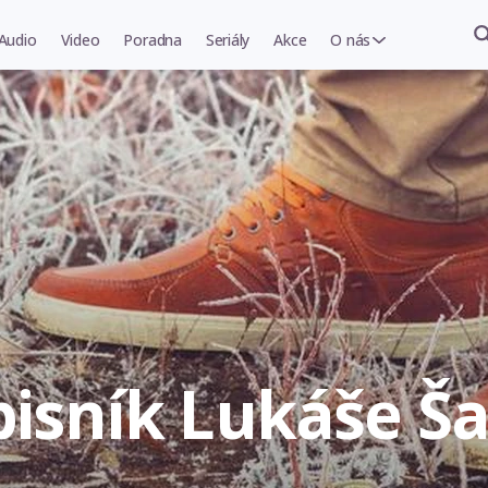
Audio
Video
Poradna
Seriály
Akce
O nás
ápisník Lukáše Š