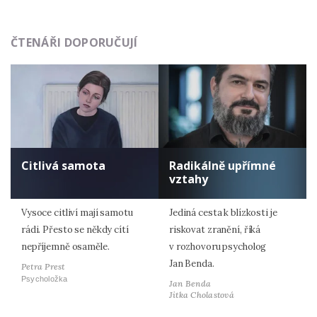
ČTENÁŘI DOPORUČUJÍ
Citlivá samota
Radikálně upřímné
vztahy
Vysoce citliví mají samotu
Jediná cesta k blízkosti je
rádi. Přesto se někdy cítí
riskovat zranění, říká
nepříjemně osaměle.
v rozhovoru psycholog
Jan Benda.
Petra Prest
Psycholožka
Jan Benda
Jitka Cholastová