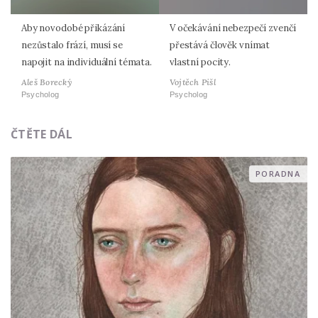
Aby novodobé přikázání
V očekávání nebezpečí zvenčí
nezůstalo frází, musí se
přestává člověk vnímat
napojit na individuální témata.
vlastní pocity.
Aleš Borecký
Vojtěch Pišl
Psycholog
Psycholog
ČTĚTE DÁL
PORADNA