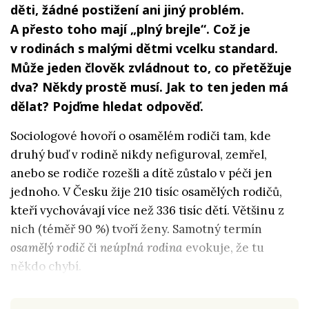
děti, žádné postižení ani jiný problém.
A přesto toho mají „plný brejle“. Což je
v rodinách s malými dětmi vcelku standard.
Může jeden člověk zvládnout to, co přetěžuje
dva? Někdy prostě musí. Jak to ten jeden má
dělat? Pojďme hledat odpověď.
Sociologové hovoří o osamělém rodiči tam, kde
druhý buď v rodině nikdy nefiguroval, zemřel,
anebo se rodiče rozešli a dítě zůstalo v péči jen
jednoho. V Česku žije 210 tisíc osamělých rodičů,
kteří vychovávají více než 336 tisíc dětí. Většinu z
nich (téměř 90 %) tvoří ženy. Samotný termín
osamělý rodič
či
neúplná rodina
evokuje, že tu
někdo chybí.