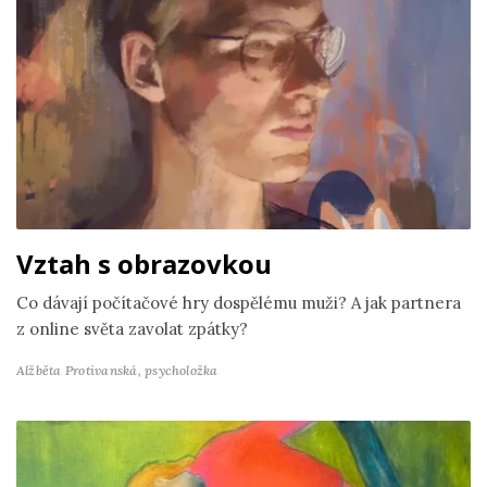
Vztah s obrazovkou
Co dávají počítačové hry dospělému muži? A jak partnera
z online světa zavolat zpátky?
Alžběta Protivanská,
psycholožka