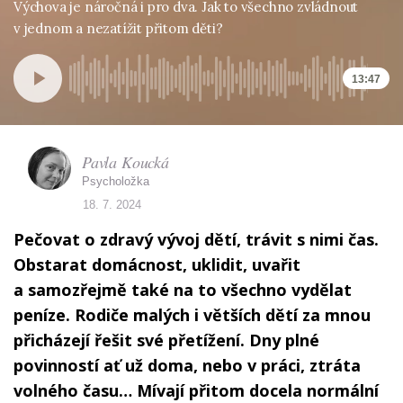
Výchova je náročná i pro dva. Jak to všechno zvládnout
v jednom a nezatížit přitom děti?
13:47
Pavla Koucká
Psycholožka
18. 7. 2024
Pečovat o zdravý vývoj dětí, trávit s nimi čas.
Obstarat domácnost, uklidit, uvařit
a samozřejmě také na to všechno vydělat
peníze. Rodiče malých i větších dětí za mnou
přicházejí řešit své přetížení. Dny plné
povinností ať už doma, nebo v práci, ztráta
volného času… Mívají přitom docela normální