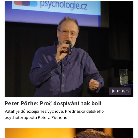
1h 18m
Peter Pöthe: Proč dospívání tak bolí
Vztah je důležitější než výchova. Přednáška dětského
psychoterapeuta Petera Pötheho.