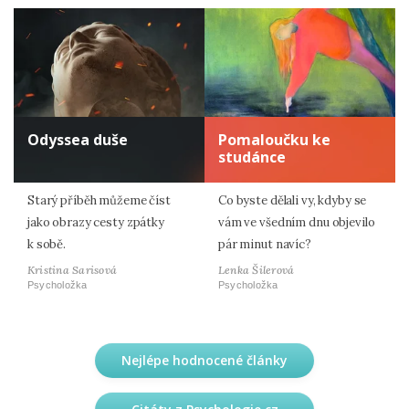
Odyssea duše
Pomaloučku ke
studánce
Starý příběh můžeme číst
Co byste dělali vy, kdyby se
jako obrazy cesty zpátky
vám ve všedním dnu objevilo
k sobě.
pár minut navíc?
Kristina Sarisová
Lenka Šilerová
Psycholožka
Psycholožka
Nejlépe hodnocené články