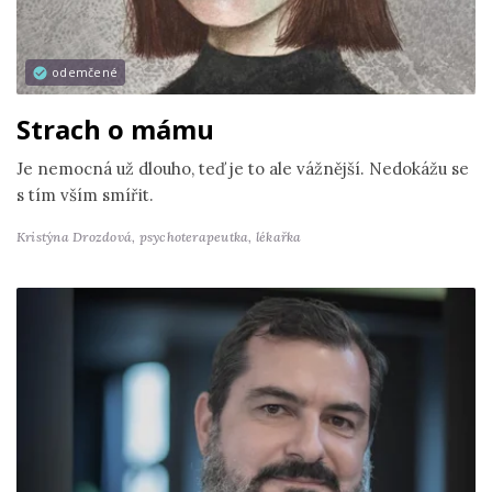
odemčené
Strach o mámu
Je nemocná už dlouho, teď je to ale vážnější. Nedokážu se
s tím vším smířit.
Kristýna Drozdová,
psychoterapeutka, lékařka