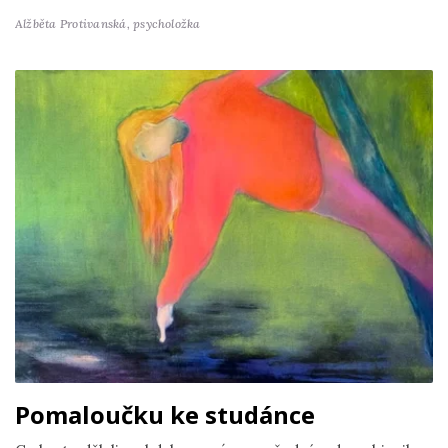
Alžběta Protivanská,
psycholožka
Pomaloučku ke studánce