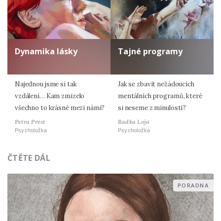
Dynamika lásky
Tajné programy
Najednou jsme si tak
Jak se zbavit nežádoucích
vzdálení… Kam zmizelo
mentálních programů, které
všechno to krásné mezi námi?
si neseme z minulosti?
Petra Prest
Radka Loja
Psycholožka
Psycholožka
ČTĚTE DÁL
PORADNA