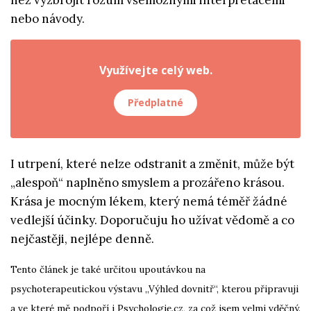
než vyzbrojit rozum všemožnými interpretacemi
nebo návody.
Využívejte celý web.
Předplatné
I utrpení, které nelze odstranit a změnit, může být
„alespoň“ naplněno smyslem a prozářeno krásou.
Krása je mocným lékem, který nemá téměř žádné
vedlejší účinky. Doporučuju ho užívat vědomě a co
nejčastěji, nejlépe denně.
Tento článek je také určitou upoutávkou na
psychoterapeutickou výstavu „Výhled dovnitř“, kterou připravuji
a ve které mě podpoří i Psychologie.cz, za což jsem velmi vděčný.