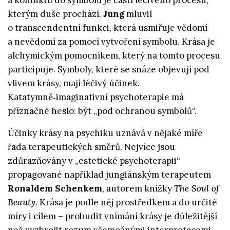
a konfliktů do symbolů je částí léčivého procesu,
kterým duše prochází.
Jung
mluvil
o transcendentní funkci, která usmiřuje vědomí
a nevědomí za pomocí vytvoření symbolu. Krása je
alchymickým pomocníkem, který na tomto procesu
participuje. Symboly, které se snáze objevují pod
vlivem krásy, mají léčivý účinek.
Katatymně‑imaginativní psychoterapie má
příznačné heslo: být „pod ochranou symbolů“.
Účinky krásy na psychiku uznává v nějaké míře
řada terapeutických směrů. Nejvíce jsou
zdůrazňovány v „estetické psychoterapii“
propagované například jungiánským terapeutem
Ronaldem Schenkem
, autorem knížky
The Soul of
Beauty
. Krása je podle něj prostředkem a do určité
míry i cílem – probudit vnímání krásy je důležitější