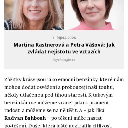
7. ŘÍJNA 2026
Martina Kastnerová a Petra Vášová: Jak
zvládat nejistotu ve vztazích
Psychologie.cz
Zážitky krásy jsou jako emoční benzínky, které nám
mohou dodat osvěžení a probouzejí naši touhu,
někdy utlačenou pod tíhou starostí. K takovým
benzínkám se můžeme vracet jako k prameni
radosti a můžeme se na ně těšit. A – jak říká
Radvan Bahbouh
– po těšení může nastat
po‑těšení. Duše, která ještě neztratila citlivost,