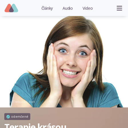
Články
Audio
Video
Foto: Thinkstock.com
odemčené
Terapie krásou