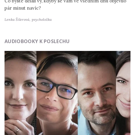
Co byste dělali vy, kdyby se vám ve všedním dnu objevilo
pár minut navíc?
Lenka Šilerová,
psycholožka
AUDIOBOOKY K POSLECHU