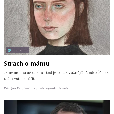
odemčené
Strach o mámu
Je nemocná už dlouho, teď je to ale vážnější. Nedokážu se
s tím vším smířit.
Kristýna Drozdová,
psychoterapeutka, lékařka