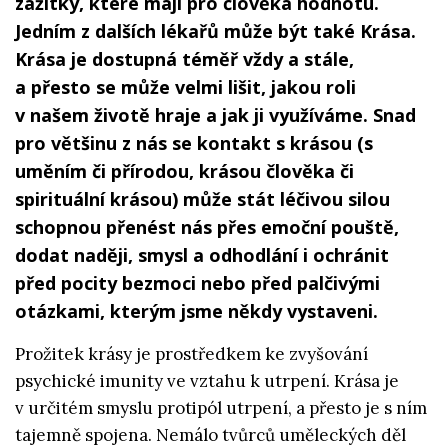
zážitky, které mají pro člověka hodnotu.
Jedním z dalších lékařů může být také Krása.
Krása je dostupná téměř vždy a stále,
a přesto se může velmi lišit, jakou roli
v našem životě hraje a jak ji využíváme. Snad
pro většinu z nás se kontakt s krásou (s
uměním či přírodou, krásou člověka či
spirituální krásou) může stát léčivou silou
schopnou přenést nás přes emoční pouště,
dodat naději, smysl a odhodlání i ochránit
před pocity bezmoci nebo před palčivými
otázkami, kterým jsme někdy vystaveni.
Prožitek krásy je prostředkem ke zvyšování
psychické imunity ve vztahu k utrpení. Krása je
v určitém smyslu protipól utrpení, a přesto je s ním
tajemně spojena. Nemálo tvůrců uměleckých děl