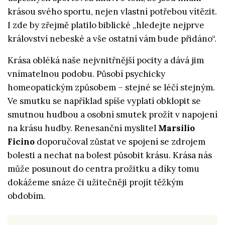
krásou svého sportu, nejen vlastní potřebou vítězit.
I zde by zřejmě platilo biblické „hledejte nejprve
království nebeské a vše ostatní vám bude přidáno“.
Krása obléká naše nejvnitřnější pocity a dává jim
vnímatelnou podobu. Působí psychicky
homeopatickým způsobem – stejné se léčí stejným.
Ve smutku se například spíše vyplatí obklopit se
smutnou hudbou a osobní smutek prožít v napojení
na krásu hudby. Renesanční myslitel
Marsilio
Ficino
doporučoval zůstat ve spojení se zdrojem
bolesti a nechat na bolest působit krásu. Krása nás
může posunout do centra prožitku a díky tomu
dokážeme snáze či užitečněji projít těžkým
obdobím.