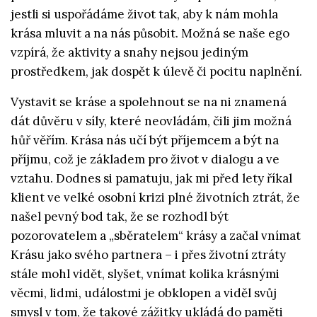
jestli si uspořádáme život tak, aby k nám mohla
krása mluvit a na nás působit. Možná se naše ego
vzpírá, že aktivity a snahy nejsou jediným
prostředkem, jak dospět k úlevě či pocitu naplnění.
Vystavit se kráse a spolehnout se na ni znamená
dát důvěru v síly, které neovládám, čili jim možná
hůř věřím. Krása nás učí být příjemcem a být na
příjmu, což je základem pro život v dialogu a ve
vztahu. Dodnes si pamatuju, jak mi před lety říkal
klient ve velké osobní krizi plné životních ztrát, že
našel pevný bod tak, že se rozhodl být
pozorovatelem a „sběratelem“ krásy a začal vnímat
Krásu jako svého partnera – i přes životní ztráty
stále mohl vidět, slyšet, vnímat kolika krásnými
věcmi, lidmi, událostmi je obklopen a viděl svůj
smysl v tom, že takové zážitky ukládá do paměti