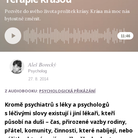
Pozvěte do svého života prožitek krásy. Krása má moc nás
bytostně změnit.
11:46
Aleš Borecký
Psycholog
27. 8. 2014
Z AUDIOBOOKU:
PSYCHOLOGICKÁ PŘIKÁZÁNÍ
Kromě psychiatrů s léky a psychologů
s léčivými slovy existují i jiní lékaři, kteří
působí na duši – čas, přirozené vazby rodiny,
přátel, komunity, činnosti, které nabíjejí, nebo