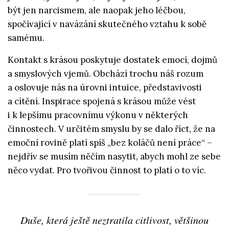
být jen narcismem, ale naopak jeho léčbou,
spočívající v navázání skutečného vztahu k sobě
samému.
Kontakt s krásou poskytuje dostatek emocí, dojmů
a smyslových vjemů. Obchází trochu náš rozum
a oslovuje nás na úrovni intuice, představivosti
a cítění. Inspirace spojená s krásou může vést
i k lepšímu pracovnímu výkonu v některých
činnostech. V určitém smyslu by se dalo říct, že na
emoční rovině platí spíš „bez koláčů není práce“ –
nejdřív se musím něčím nasytit, abych mohl ze sebe
něco vydat. Pro tvořivou činnost to platí o to víc.
Duše, která ještě neztratila citlivost, většinou