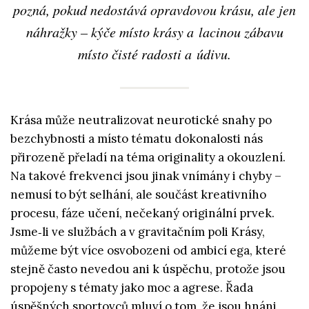
pozná, pokud nedostává opravdovou krásu, ale jen
náhražky – kýče místo krásy a lacinou zábavu
místo čisté radosti a údivu.
Krása může neutralizovat neurotické snahy po
bezchybnosti a místo tématu dokonalosti nás
přirozeně přeladí na téma originality a okouzlení.
Na takové frekvenci jsou jinak vnímány i chyby –
nemusí to být selhání, ale součást kreativního
procesu, fáze učení, nečekaný originální prvek.
Jsme‑li ve službách a v gravitačním poli Krásy,
můžeme být více osvobozeni od ambicí ega, které
stejně často nevedou ani k úspěchu, protože jsou
propojeny s tématy jako moc a agrese. Řada
úspěšných sportovců mluví o tom, že jsou hnáni