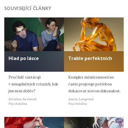
SOUVISEJÍCÍ ČLÁNKY
Hlad po lásce
Trable perfektních
Proč lidé zůstávají
Komplex méněcennosti se
v nenaplněných vztazích, kde
často projevuje potřebou
jim není dobře?
dokazovat si svou dokonalost.
Kristina Sarisová
Aneta Langrová
Psycholožka
Psycholožka