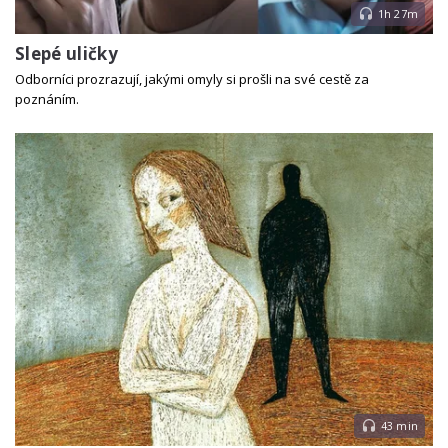
1h 27m
Slepé uličky
Odborníci prozrazují, jakými omyly si prošli na své cestě za
poznáním.
43 min