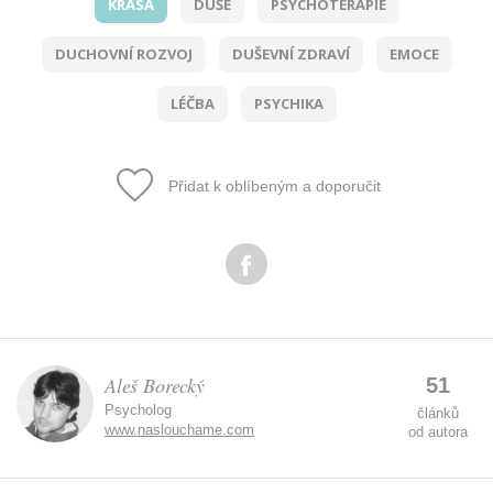
KRÁSA
DUŠE
PSYCHOTERAPIE
Odeslat
DUCHOVNÍ ROZVOJ
DUŠEVNÍ ZDRAVÍ
EMOCE
Zadáním e-mailu souhlasíte se zpracováním osobních
údajů.
LÉČBA
PSYCHIKA
Přidat k oblíbeným a doporučit
Aleš Borecký
51
Psycholog
článků
www.naslouchame.com
od autora