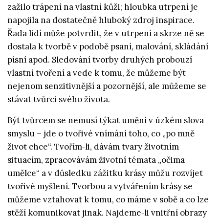
zažilo trápení na vlastní kůži; hloubka utrpení je
napojila na dostatečně hluboký zdroj inspirace.
Řada lidí může potvrdit, že v utrpení a skrze ně se
dostala k tvorbě v podobě psaní, malování, skládání
písní apod. Sledování tvorby druhých probouzí
vlastní tvoření a vede k tomu, že můžeme být
nejenom senzitivnější a pozornější, ale můžeme se
stávat tvůrci svého života.
Být tvůrcem se nemusí týkat umění v úzkém slova
smyslu – jde o tvořivé vnímání toho, co „po mně
život chce“. Tvořím‑li, dávám tvary životním
situacím, zpracovávám životní témata „očima
umělce“ a v důsledku zážitku krásy můžu rozvíjet
tvořivé myšlení. Tvorbou a vytvářením krásy se
můžeme vztahovat k tomu, co máme v sobě a co lze
stěží komunikovat jinak. Najdeme‑li vnitřní obrazy