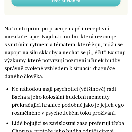
Přečíst článek
Na tomto principu pracuje např. i receptivní
muzikoterapie. Najdu‑li hudbu, která rezonuje
s vnitřním rytmem a tématem, které žiju, můžu se
napojit na sílu skladby a nechat se jí „léčit“. Existují
výzkumy, které potvrzují pozitivní účinek hudby
správně zvolené vzhledem k situaci i diagnóze
daného člověka.
Ne náhodou mají psychotici (většinově) rádi
Bacha a jeho kolosální hudební momenty
překračující hranice podobně jako je jejich ego
rozmělněno v psychotickém toku prožívání.
Lidé bojující se závislostmi zase preferují třeba
Chopina, protože jeho hudba odráží citové