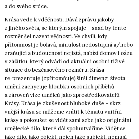
a do svého srdce.
Krása vede k vděčnosti. Dává zprávu jakoby
z jiného světa, se kterým spojuje – snad by tento
rozměr šel nazvat věčností. Ve chvíli, kdy
přítomnost je bolavá, minulost nedostupná a/nebo
zraňující a budoucnost nejistá, nabízí domov i oázu
v zážitku, který odvádí od aktuální osobní tíživé
situace do bezčasového rozměru. Krása
re‑prezentuje (zpřítomňuje) širší dimenzi života,
umění zachycuje hloubku osobních příběhů
a zároveň vize umělců jako zprostředkovatelů
Krásy. Krása je zkušenost hluboké duše – skrz
vnější krásu se můžeme vrátit k tématu vnitřní
krásy a pokoušet se vidět sami sebe jako originální
umělecké dílo, které dál spoluutváříme. Vidět se
jako dílo, jako objekt, nejen jako subjekt, nemusí