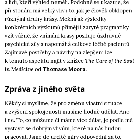
a lidí, kteří výhled neměli. Podobně se ukazuje, že
při stonání má velký vliv i to, jak je člověk obklopen
různými druhy krásy. Možná až výsledky
konkrétních výzkumů přimějí i zaryté pragmatiky
vzít vážně, že vnímání krásy posiluje úzdravné
psychické síly a napomáhá celkové léčbě pacientů.
Zajímavé postřehy a návrhy na zlepšení lze
k tomuto aspektu najít v knížce
The Care of the Soul
in Medicine
od
Thomase Moora
.
Zpráva z jiného světa
Někdy si myslíme, že pro změnu vlastní situace
a zvýšení spokojenosti musíme hodně udělat. Ano
i ne. To, co můžeme či máme více dělat, je podle mě
vystavit se dobrým vlivům, které na nás budou
pracovat. Jsme do určité míry odpovědni za to,