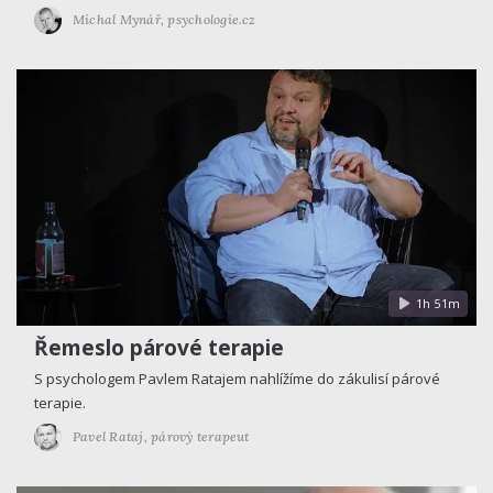
Michal Mynář,
psychologie.cz
1h 51m
Řemeslo párové terapie
S psychologem Pavlem Ratajem nahlížíme do zákulisí párové
terapie.
Pavel Rataj,
párový terapeut