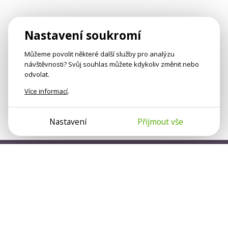
Nastavení soukromí
Můžeme povolit některé další služby pro analýzu
návštěvnosti? Svůj souhlas můžete kdykoliv změnit nebo
odvolat.
Více informací
.
Nastavení
Přijmout vše
Psychologové a psychoterapeuti na webu Psychologie.cz
sdílí své zkušenosti s lidmi, kterým se nemohou věnovat
osobně. Připojte se k nám, podporujeme se navzájem.
Díky.