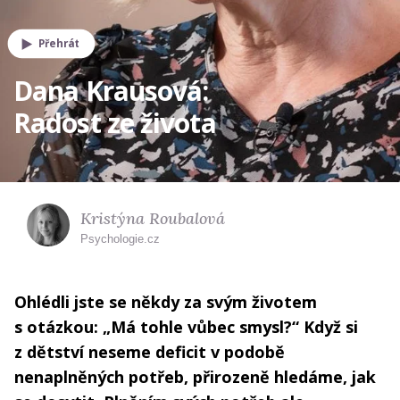
Přehrát
Dana Krausová:
Radost ze života
Kristýna Roubalová
Psychologie.cz
Ohlédli jste se někdy za svým životem
s otázkou: „Má tohle vůbec smysl?“ Když si
z dětství neseme deficit v podobě
nenaplněných potřeb, přirozeně hledáme, jak