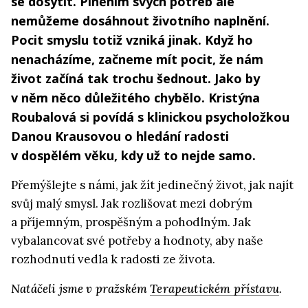
se dosytit. Plněním svých potřeb ale
nemůžeme dosáhnout životního naplnění.
Pocit smyslu totiž vzniká jinak. Když ho
nenacházíme, začneme mít pocit, že nám
život začíná tak trochu šednout. Jako by
v něm něco důležitého chybělo. Kristýna
Roubalová si povídá s klinickou psycholožkou
Danou Krausovou o hledání radosti
v dospělém věku, kdy už to nejde samo.
Přemýšlejte s námi, jak žít jedinečný život, jak najít
svůj malý smysl. Jak rozlišovat mezi dobrým
a příjemným, prospěšným a pohodlným. Jak
vybalancovat své potřeby a hodnoty, aby naše
rozhodnutí vedla k radosti ze života.
Natáčeli jsme v pražském
Terapeutickém přístavu
.