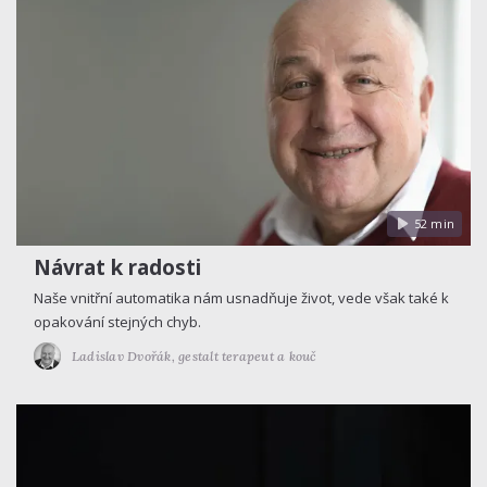
52 min
Návrat k radosti
Naše vnitřní automatika nám usnadňuje život, vede však také k
opakování stejných chyb.
Ladislav Dvořák,
gestalt terapeut a kouč