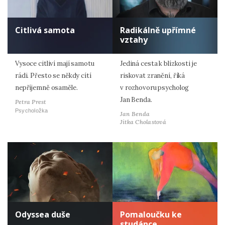
Citlivá samota
Radikálně upřímné
vztahy
Vysoce citliví mají samotu
Jediná cesta k blízkosti je
rádi. Přesto se někdy cítí
riskovat zranění, říká
nepříjemně osaměle.
v rozhovoru psycholog
Jan Benda.
Petra Prest
Psycholožka
Jan Benda
Jitka Cholastová
Odyssea duše
Pomaloučku ke
studánce