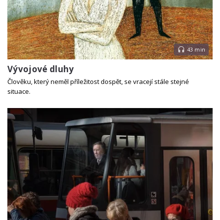
43 min
Vývojové dluhy
Člověku, který neměl příležitost dospět, se vracejí stále stejné
situace.