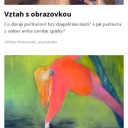
Vztah s obrazovkou
Co dávají počítačové hry dospělému muži? A jak partnera
z online světa zavolat zpátky?
Alžběta Protivanská,
psycholožka