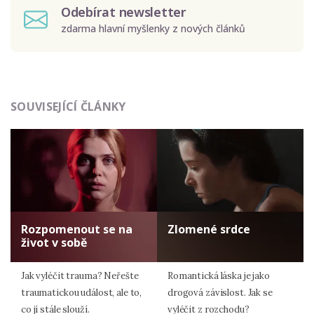
Odebírat newsletter
zdarma hlavní myšlenky z nových článků
Odeslat
SOUVISEJÍCÍ ČLÁNKY
Zadáním e-mailu souhlasíte se zpracováním osobních
údajů.
Rozpomenout se na
Zlomené srdce
život v sobě
Jak vyléčit trauma? Neřešte
Romantická láska je jako
traumatickou událost, ale to,
drogová závislost. Jak se
co jí stále slouží.
vyléčit z rozchodu?