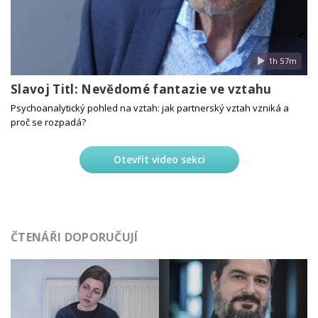
1h 57m
Slavoj Titl: Nevědomé fantazie ve vztahu
Psychoanalytický pohled na vztah: jak partnerský vztah vzniká a
proč se rozpadá?
Otevřít video sekci
ČTENÁŘI DOPORUČUJÍ