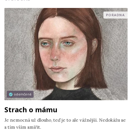
PORADNA
odemčené
Strach o mámu
Je nemocná už dlouho, teď je to ale vážnější. Nedokážu se
s tím vším smířit.