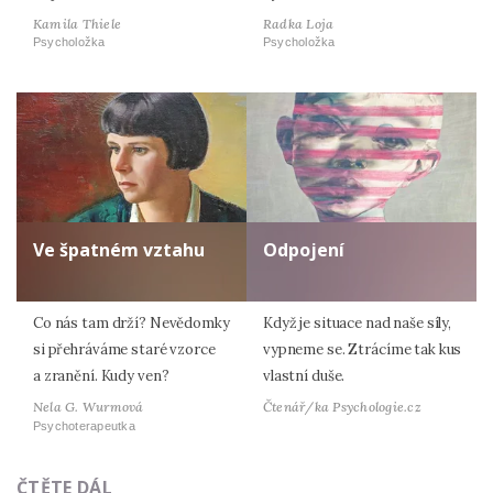
Kamila Thiele
Radka Loja
Psycholožka
Psycholožka
Ve špatném vztahu
Odpojení
Co nás tam drží? Nevědomky
Když je situace nad naše síly,
si přehráváme staré vzorce
vypneme se. Ztrácíme tak kus
a zranění. Kudy ven?
vlastní duše.
Nela G. Wurmová
Čtenář/ka Psychologie.cz
Psychoterapeutka
ČTĚTE DÁL