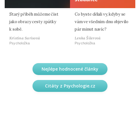
Starý příběh můžeme číst
Co byste dělali vy, kdyby se
jako obrazy cesty zpátky
vám ve všedním dnu objevilo
k sobě.
pár minut navíc?
Kristina Sarisová
Lenka Šilerová
Psycholožka
Psycholožka
Nejlépe hodnocené články
Citáty z Psychologie.cz