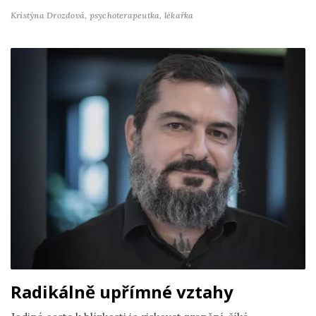
Kristýna Drozdová,
psychoterapeutka, lékařka
Radikálně upřímné vztahy