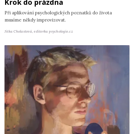
Krok do prázdna
Při aplikování psychologických poznatků do života
musíme někdy improvizovat.
Jitka Cholastová,
editorka psychologie.cz