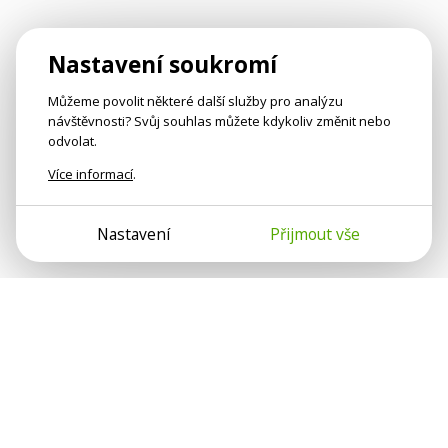
Nastavení soukromí
Můžeme povolit některé další služby pro analýzu
návštěvnosti? Svůj souhlas můžete kdykoliv změnit nebo
odvolat.
Více informací
.
Nastavení
Přijmout vše
Psychologové a psychoterapeuti na webu Psychologie.cz
sdílí své zkušenosti s lidmi, kterým se nemohou věnovat
osobně. Připojte se k nám, podporujeme se navzájem.