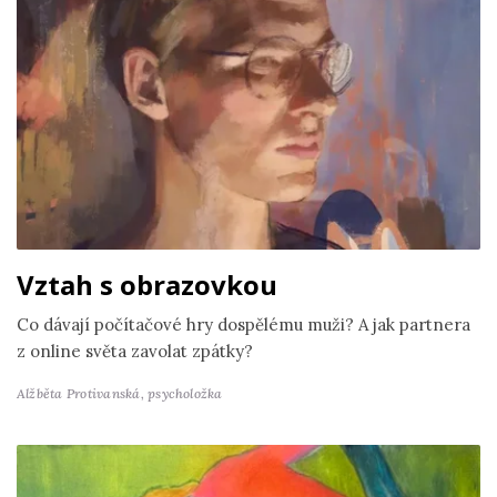
Vztah s obrazovkou
Co dávají počítačové hry dospělému muži? A jak partnera
z online světa zavolat zpátky?
Alžběta Protivanská,
psycholožka