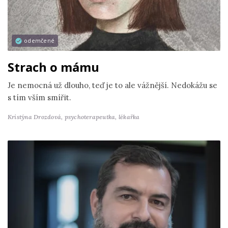
odemčené
Strach o mámu
Je nemocná už dlouho, teď je to ale vážnější. Nedokážu se
s tím vším smířit.
Kristýna Drozdová,
psychoterapeutka, lékařka