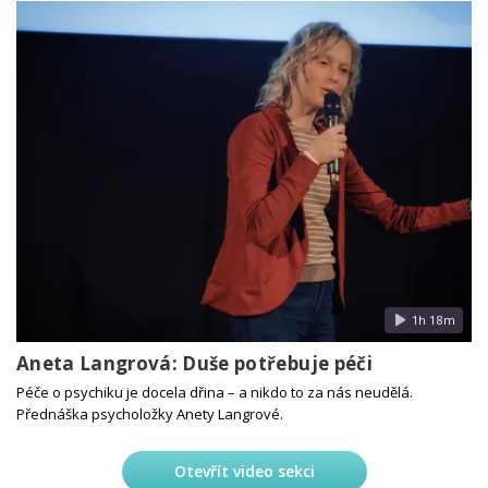
1h 18m
Aneta Langrová: Duše potřebuje péči
Péče o psychiku je docela dřina – a nikdo to za nás neudělá.
Přednáška psycholožky Anety Langrové.
Otevřít video sekci