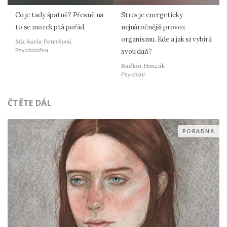
Co je tady špatně? Přesně na
Stres je energeticky
to se mozek ptá pořád.
nejnáročnější provoz
organismu. Kde a jak si vybírá
Michaela Peterková
Psycholožka
svou daň?
Radkin Honzák
Psychiatr
ČTĚTE DÁL
PORADNA