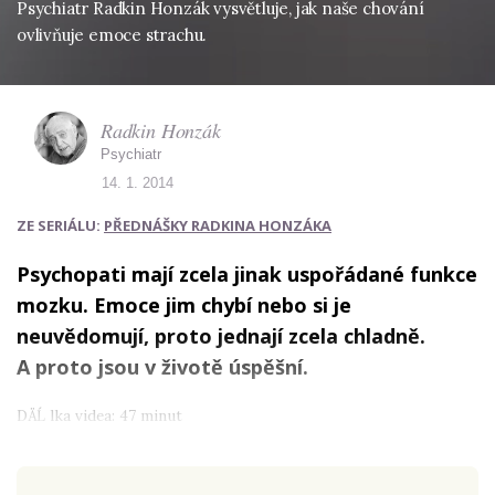
Psychiatr Radkin Honzák vysvětluje, jak naše chování
ovlivňuje emoce strachu.
Radkin Honzák
Psychiatr
14. 1. 2014
ZE SERIÁLU:
PŘEDNÁŠKY RADKINA HONZÁKA
Psychopati mají zcela jinak uspořádané funkce
mozku. Emoce jim chybí nebo si je
neuvědomují, proto jednají zcela chladně.
A proto jsou v životě úspěšní.
DÄĹ lka videa: 47 minut