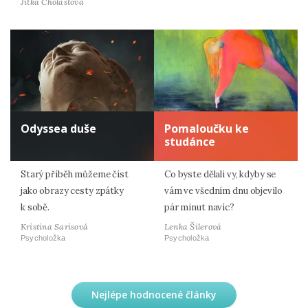
Jitka Cholastová
Odyssea duše
Pomaloučku ke
studánce
Starý příběh můžeme číst
Co byste dělali vy, kdyby se
jako obrazy cesty zpátky
vám ve všedním dnu objevilo
k sobě.
pár minut navíc?
Kristina Sarisová
Lenka Šilerová
Psycholožka
Psycholožka
Nejlépe hodnocené články