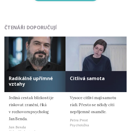
ČTENÁŘI DOPORUČUJÍ
Radikálně upřímné
Citlivá samota
vztahy
Jediná cesta k blízkosti je
Vysoce citliví mají samotu
riskovat zranění, říká
rádi. Přesto se někdy cítí
v rozhovoru psycholog
nepříjemně osaměle.
Jan Benda.
Petra Prest
Psycholožka
Jan Benda