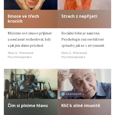
Emoce ve třech
Strach z nepřijetí
krocích
Můžeme své emoce přijímat
Sociální fobie je naučená.
a současně rozhodovat, kdy
Psychologie zná osvědčené
a jak jim dáme průchod.
způsoby, jak se z ní vymanit.
Nela G. Wurmová
Nela G. Wurmová
Psychoterapeutka
Psychoterapeutka
odemčené
Čím si plníme hlavu
Klíč k silné imunitě