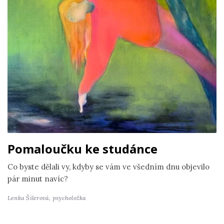
Pomaloučku ke studánce
Co byste dělali vy, kdyby se vám ve všedním dnu objevilo
pár minut navíc?
Lenka Šilerová,
psycholožka