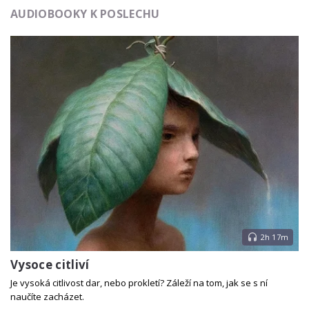
AUDIOBOOKY K POSLECHU
2h 17m
Vysoce citliví
Je vysoká citlivost dar, nebo prokletí? Záleží na tom, jak se s ní
naučíte zacházet.