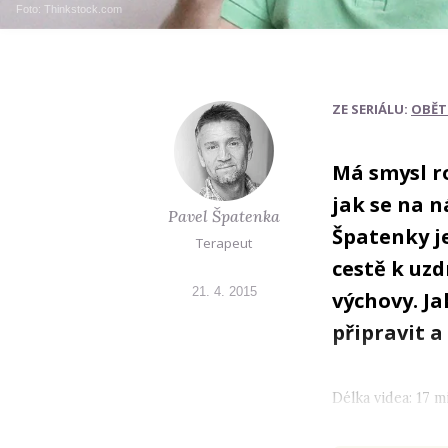
Foto: Thinkstock.com
ZE SERIÁLU:
OBĚT
Má smysl ro
jak se na n
Pavel Špatenka
Špatenky j
Terapeut
cestě k uzd
21. 4. 2015
výchovy. Ja
připravit a
Délka videa: 17 m