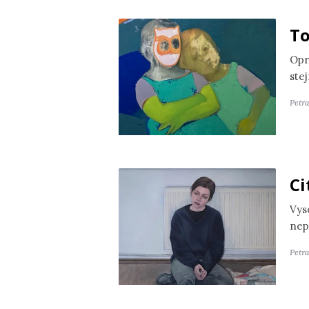
To
Opr
ste
Petr
Ci
Vyso
nep
Petra