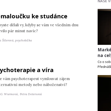
NAŠE V
maloučku ke studánce
byste dělali vy, kdyby se vám ve všedním dnu
evilo pár minut navíc?
a Šilerová,
psycholožka
Marké
na cel
Co o sob
Přednášk
ychoterapie a víra
e vám psychoterapeut vymlouvat zájem
lternativní metody nebo náboženství?
 G. Wurmová,
Petra Detersová