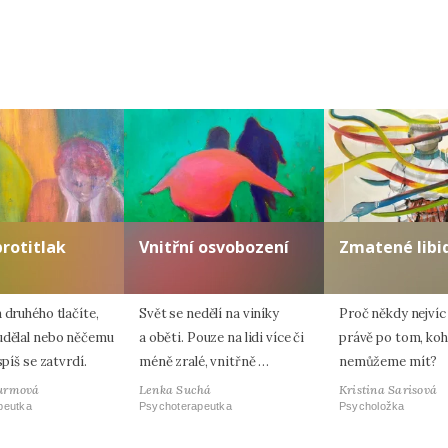
protitlak
Vnitřní osvobození
Zmatené libi
 druhého tlačíte,
Svět se nedělí na viníky
Proč někdy nejvíc
udělal nebo něčemu
a oběti. Pouze na lidi více či
právě po tom, ko
spíš se zatvrdí.
méně zralé, vnitřně …
nemůžeme mít?
urmová
Lenka Suchá
Kristina Sarisová
peutka
Psychoterapeutka
Psycholožka