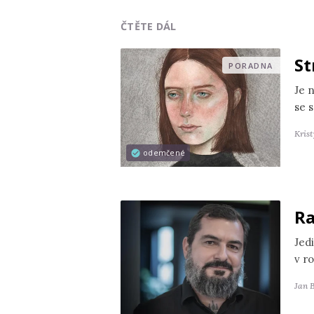
ČTĚTE DÁL
St
PORADNA
Je 
se s
Kris
odemčené
Ra
Jedi
v r
Jan 