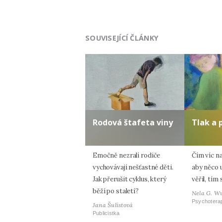
SOUVISEJÍCÍ ČLÁNKY
Rodová štafeta viny
Tlak a 
Emočně nezralí rodiče
Čím víc na
vychovávají nešťastné děti.
aby něco 
Jak přerušit cyklus, který
věřil, tím 
běží po staletí?
Nela G. W
Psychotera
Jana Šulistová
Publicistka