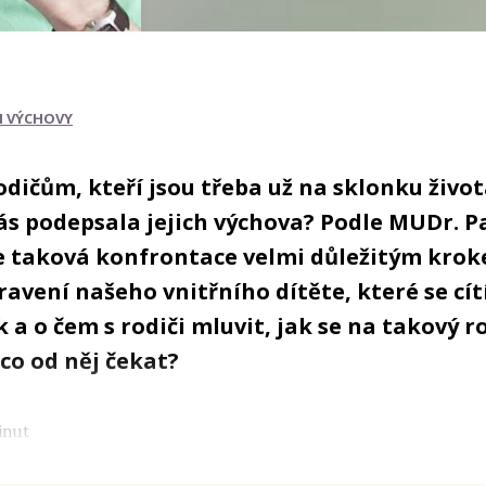
I VÝCHOVY
dičům, kteří jsou třeba už na sklonku života
ás podepsala jejich výchova? Podle MUDr. P
e taková konfrontace velmi důležitým kro
ravení našeho vnitřního dítěte, které se cít
k a o čem s rodiči mluvit, jak se na takový 
 co od něj čekat?
inut