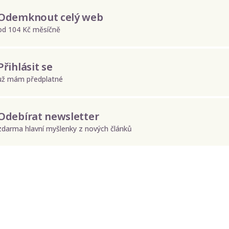
Odemknout celý web
od 104 Kč měsíčně
Přihlásit se
už mám předplatné
Odebírat newsletter
zdarma hlavní myšlenky z nových článků
Odeslat
Zadáním e-mailu souhlasíte se zpracováním osobních údajů.