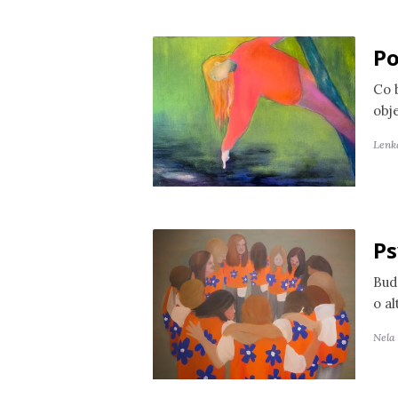
Po
Co 
obj
Lenk
Ps
Bud
o a
Nela