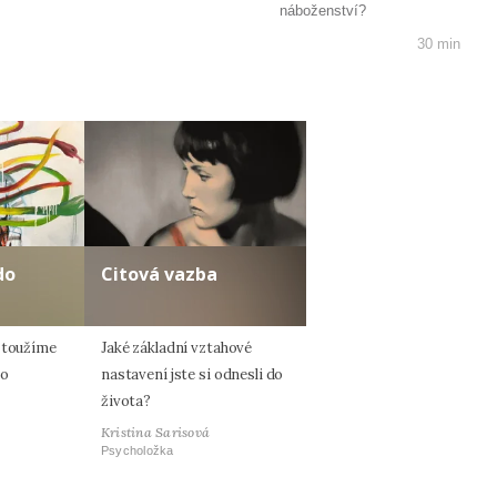
náboženství?
30 min
do
Citová vazba
 toužíme
Jaké základní vztahové
ho
nastavení jste si odnesli do
života?
Kristina Sarisová
Psycholožka