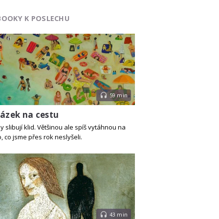
BOOKY K POSLECHU
59 min
tázek na cestu
 slibují klid. Většinou ale spíš vytáhnou na
, co jsme přes rok neslyšeli.
43 min