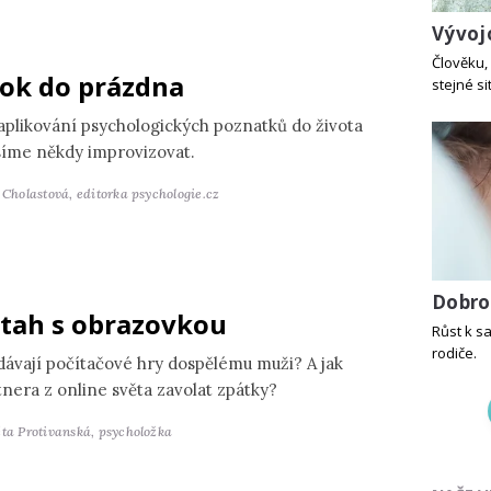
Vývoj
Člověku, 
ok do prázdna
stejné si
 aplikování psychologických poznatků do života
íme někdy improvizovat.
a Cholastová,
editorka psychologie.cz
Dobro
tah s obrazovkou
Růst k sa
rodiče.
dávají počítačové hry dospělému muži? A jak
tnera z online světa zavolat zpátky?
ěta Protivanská,
psycholožka