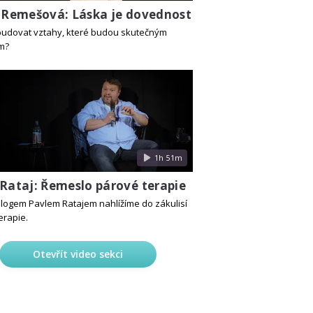
a Remešová: Láska je dovednost
ybudovat vztahy, které budou skutečným
m?
1h 51m
 Rataj: Řemeslo párové terapie
logem Pavlem Ratajem nahlížíme do zákulisí
erapie.
Otevřít video sekci