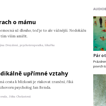
AUDIO
rach o mámu
nemocná už dlouho, teď je to ale vážnější. Nedokážu
 tím vším smířit.
týna Drozdová,
psychoterapeutka, lékařka
Pár o
Prázdniny
povrch to
dikálně upřímné vztahy
ná cesta k blízkosti je riskovat zranění, říká
ozhovoru psycholog Jan Benda.
Benda,
Jitka Cholastová