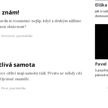
Elišk
 znám!
Jak si v
domove
avdu si rozumíme nejlíp, když s druhým sdílíme
jnou zkušenost?
a Detersová,
psycholožka
tlivá samota
Pavel
S psycho
ce citliví mají samotu rádi. Přesto se někdy cítí
párové t
říjemně osaměle.
 Prest,
psycholožka