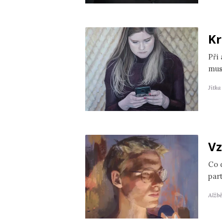
Kr
Při
mus
Jitk
Vz
Co 
par
Alžb