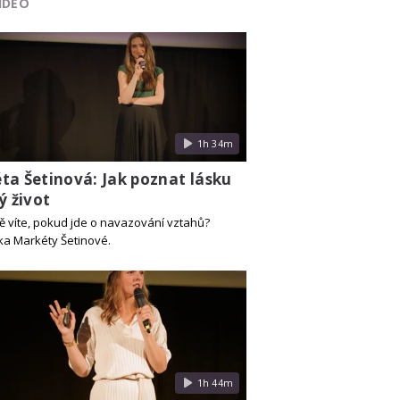
IDEO
1h 34m
ta Šetinová: Jak poznat lásku
ý život
ě víte, pokud jde o navazování vztahů?
a Markéty Šetinové.
1h 44m