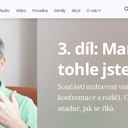
Audio
Video
Poradna
Seriály
Akce
O nás
3. díl: Ma
tohle jst
Součástí uzdravení vni
konfrontace s rodiči. 
snadné, jak se říká.