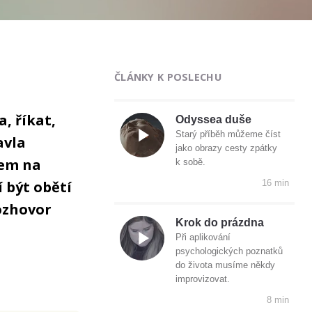
ČLÁNKY K POSLECHU
, říkat,
Odyssea duše
Starý příběh můžeme číst
avla
jako obrazy cesty zpátky
kem na
k sobě.
í být obětí
16 min
rozhovor
Krok do prázdna
Při aplikování
psychologických poznatků
do života musíme někdy
improvizovat.
8 min