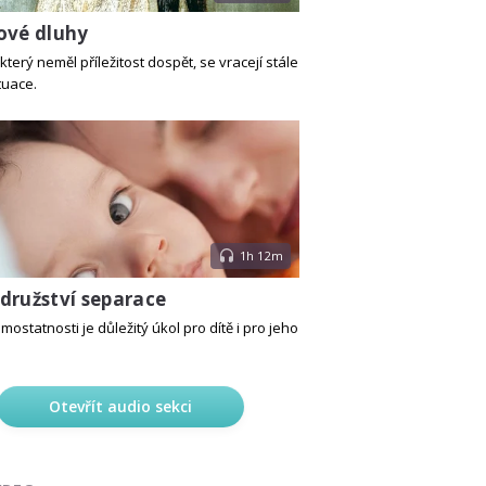
ové dluhy
který neměl příležitost dospět, se vracejí stále
tuace.
1h 12m
družství separace
mostatnosti je důležitý úkol pro dítě i pro jeho
Otevřít audio sekci