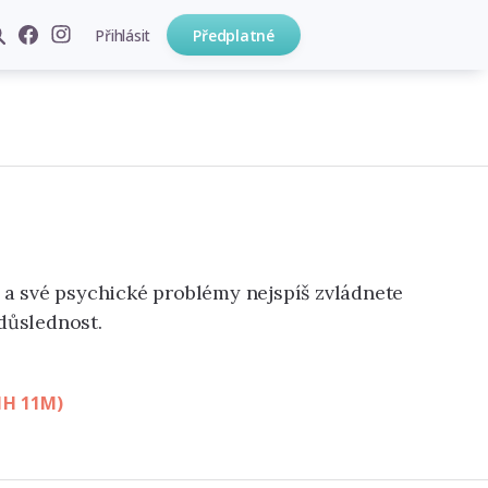
Přihlásit
Předplatné
 a své psychické problémy nejspíš zvládnete
 důslednost.
1H 11M)