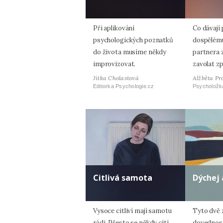
Při aplikování
Co dávají
psychologických poznatků
dospělému
do života musíme někdy
partnera z
improvizovat.
zavolat z
Jitka Cholastová
Alžběta Pr
Editorka Psychologie.cz
Psycholožk
Citlivá samota
Dýchej 
Vysoce citliví mají samotu
Tyto dvě
rádi. Přesto se někdy cítí
dovednos