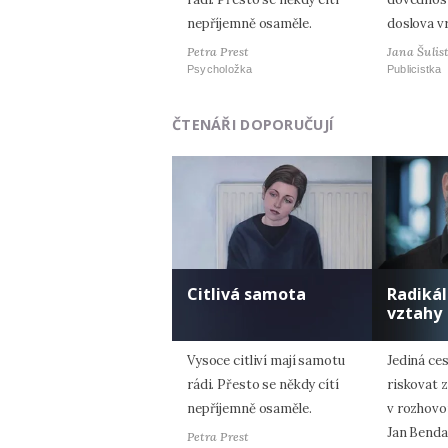
nepříjemně osaměle.
doslova vr
Petra Prest
Jana Šulis
Psycholožka
Publicistka
ČTENÁŘI DOPORUČUJÍ
Citlivá samota
Radiká
vztahy
Vysoce citliví mají samotu
Jediná ces
rádi. Přesto se někdy cítí
riskovat z
nepříjemně osaměle.
v rozhovo
Jan Benda
Petra Prest