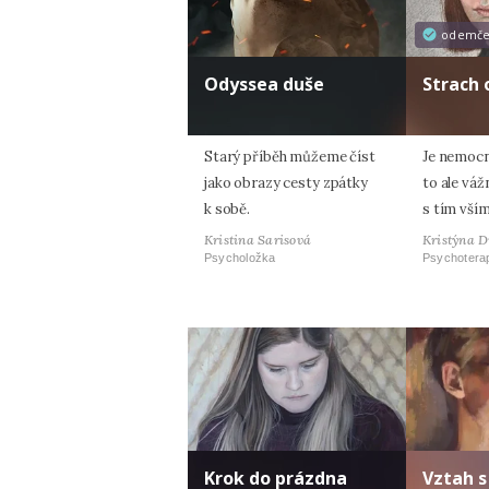
odemč
Odyssea duše
Strach
Starý příběh můžeme číst
Je nemocná
jako obrazy cesty zpátky
to ale váž
k sobě.
s tím vším
Kristina Sarisová
Kristýna 
Psycholožka
Psychoterap
Krok do prázdna
Vztah 