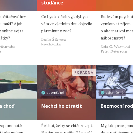
studánce
 počítačové hry
Co byste dělali vy, kdyby se
Bude vám psycho
 muži? A jak
vám ve všedním dnu objevilo
vymlouvat zájem
 online světa
pár minut navíc?
o alternativní me
pátky?
náboženství?
Lenka Šilerová
Psycholožka
otivanská
Nela G. Wurmová
Petra Detersová
a
PORADNA
odemčené
odemčené
a choď
Nechci ho ztratit
Bezmocní rod
 zapomenuté
Řekl mi, že by se chtěl rozejít.
My, kdo pracujeme
ti nás mohou
Nevím, co si počít. Dá se náš
dnes potkáváme v