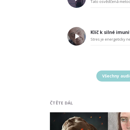
Tato osvědčená metod
Klíč k silné imuni
Stres je energeticky n
Všechny aud
ČTĚTE DÁL