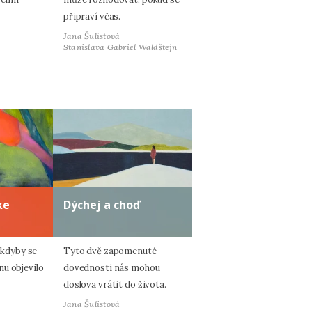
připraví včas.
Jana Šulistová
Stanislava Gabriel Waldštejn
ke
Dýchej a choď
, kdyby se
Tyto dvě zapomenuté
u objevilo
dovednosti nás mohou
doslova vrátit do života.
Jana Šulistová