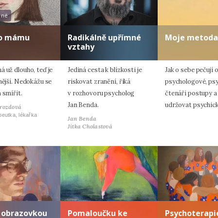
ené
 o mámu
Radikálně upřímné
Moje metoda
vztahy
 už dlouho, teď je
Jediná cesta k blízkosti je
Jak o sebe pečují 
nější. Nedokážu se
riskovat zranění, říká
psychologové, psy
 smířit.
v rozhovoru psycholog
čtenáři postupy 
Jan Benda.
udržovat psychic
Drozdová
eutka, lékařka
Jan Benda
Jitka Cholastová
s obrazovkou
Pomaloučku ke
Psychoterapie