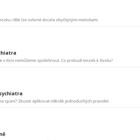
zku i těle lze ovlivnit docela obyčejnými metodami.
chiatra
 v tísni nemůžeme spolehnout. Co probudí mozek k životu?
sychiatra
na spaní? Zkuste aplikovat několik jednoduchých pravidel.
ně