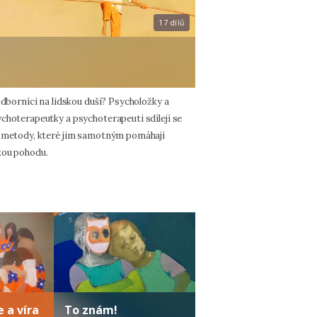
17 dílů
odborníci na lidskou duši? Psycholožky a
choterapeutky a psychoterapeuti sdílejí se
a metody, které jim samotným pomáhají
kou pohodu.
 a víra
To znám!