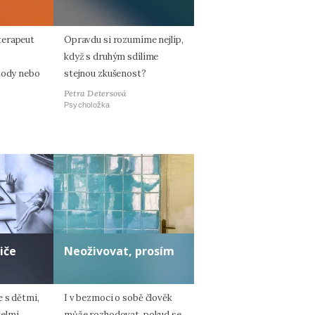
terapeut
Opravdu si rozumíme nejlíp,
když s druhým sdílíme
tody nebo
stejnou zkušenost?
Petra Detersová
Psycholožka
iče
Neoživovat, prosím
 s dětmi,
I v bezmoci o sobě člověk
elmi
může rozhodovat, pokud se