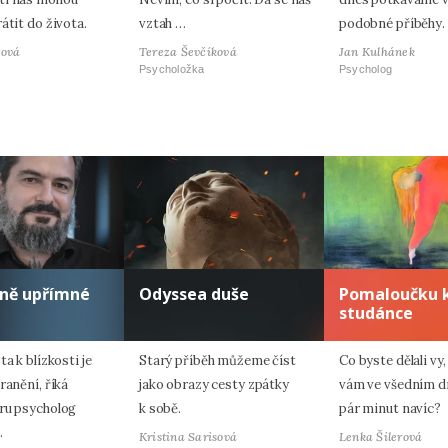
átit do života.
vztah …
podobné příběhy.
tová
Tereza Ševčíková
Jan Kulhánek
Psycholožka
Psycholog
lně upřímné
Odyssea duše
Pomaloučku 
studánce
ta k blízkosti je
Starý příběh můžeme číst
Co byste dělali vy
ranění, říká
jako obrazy cesty zpátky
vám ve všedním dn
ru psycholog
k sobě.
pár minut navíc?
.
Kristina Sarisová
Lenka Šilerová