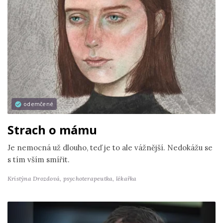
odemčené
Strach o mámu
Je nemocná už dlouho, teď je to ale vážnější. Nedokážu se
s tím vším smířit.
Kristýna Drozdová,
psychoterapeutka, lékařka