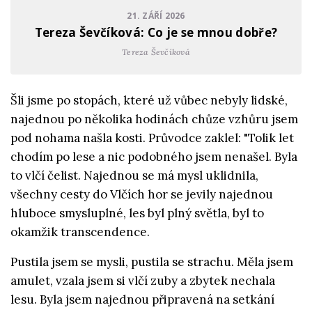
21. ZÁŘÍ 2026
Tereza Ševčíková: Co je se mnou dobře?
Tereza Ševčíková
Šli jsme po stopách, které už vůbec nebyly lidské,
najednou po několika hodinách chůze vzhůru jsem
pod nohama našla kosti. Průvodce zaklel: "Tolik let
chodím po lese a nic podobného jsem nenašel. Byla
to vlčí čelist. Najednou se má mysl uklidnila,
všechny cesty do Vlčích hor se jevily najednou
hluboce smysluplné, les byl plný světla, byl to
okamžik transcendence.
Pustila jsem se mysli, pustila se strachu. Měla jsem
amulet, vzala jsem si vlčí zuby a zbytek nechala
lesu. Byla jsem najednou připravená na setkání