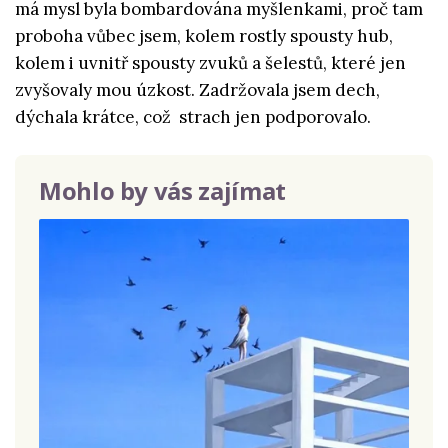
má mysl byla bombardována myšlenkami, proč tam
proboha vůbec jsem, kolem rostly spousty hub,
kolem i uvnitř spousty zvuků a šelestů, které jen
zvyšovaly mou úzkost. Zadržovala jsem dech,
dýchala krátce, což strach jen podporovalo.
Mohlo by vás zajímat