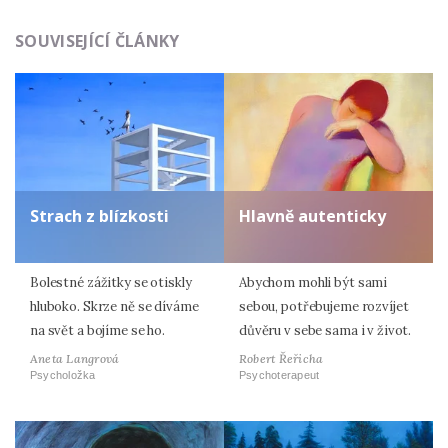
SOUVISEJÍCÍ ČLÁNKY
Strach z blízkosti
Hlavně autenticky
Bolestné zážitky se otiskly
Abychom mohli být sami
hluboko. Skrze ně se díváme
sebou, potřebujeme rozvíjet
na svět a bojíme se ho.
důvěru v sebe sama i v život.
Aneta Langrová
Robert Řeřicha
Psycholožka
Psychoterapeut