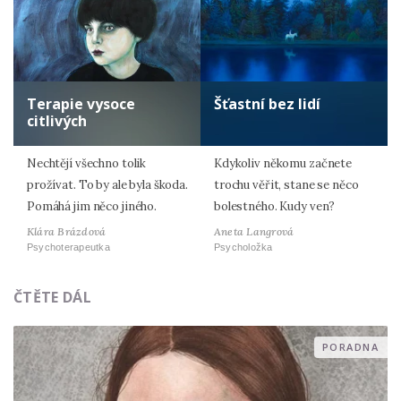
Terapie vysoce
Šťastní bez lidí
citlivých
Nechtějí všechno tolik
Kdykoliv někomu začnete
prožívat. To by ale byla škoda.
trochu věřit, stane se něco
Pomáhá jim něco jiného.
bolestného. Kudy ven?
Klára Brázdová
Aneta Langrová
Psychoterapeutka
Psycholožka
ČTĚTE DÁL
PORADNA