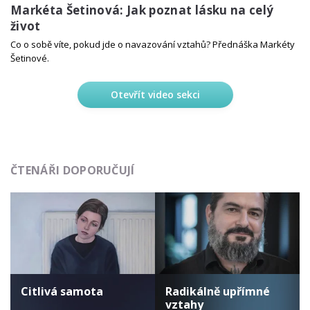
Markéta Šetinová: Jak poznat lásku na celý
život
Co o sobě víte, pokud jde o navazování vztahů? Přednáška Markéty
Šetinové.
Otevřít video sekci
ČTENÁŘI DOPORUČUJÍ
Citlivá samota
Radikálně upřímné
vztahy