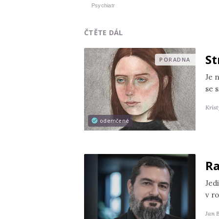
Psychiatr
ČTĚTE DÁL
St
PORADNA
Je 
se s
Kris
odemčené
Ra
Jedi
v r
Jan 