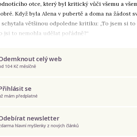
dnotícího otce, který byl kritický vůči všemu a vše
obré. Když byla Alena v pubertě a doma na žádost s
 schytala většinou odpoledne kritiku: „To jsem si t
o jsi to nemohla udělat pořádně?“
Odemknout celý web
od 104 Kč měsíčně
Přihlásit se
už mám předplatné
Odebírat newsletter
zdarma hlavní myšlenky z nových článků