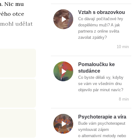
m. Nic mu
Vztah s obrazovkou
vého otce
Co dávají počítačové hry
o mohl udělat
dospělému muži? A jak
partnera z online světa
zavolat zpátky?
10 min
Pomaloučku ke
studánce
Co byste dělali vy, kdyby
se vám ve všedním dnu
objevilo pár minut navíc?
8 min
Psychoterapie a víra
Bude vám psychoterapeut
vymlouvat zájem
o alternativní metody nebo