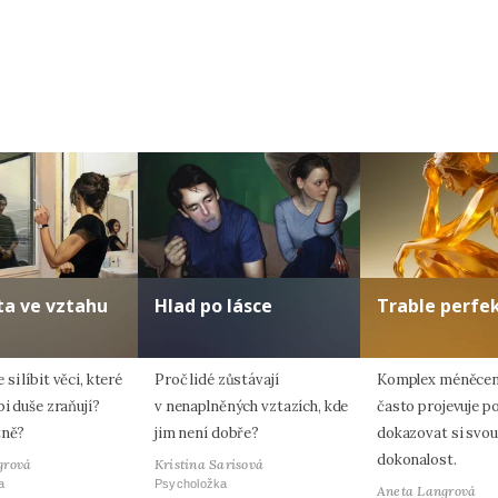
Odeslat
Zadáním e-mailu souhlasíte se zpracováním osobních údajů.
ta ve vztahu
Hlad po lásce
Trable perfe
si líbit věci, které
Proč lidé zůstávají
Komplex méněcen
bi duše zraňují?
v nenaplněných vztazích, kde
často projevuje p
tně?
jim není dobře?
dokazovat si svou
dokonalost.
grová
Kristina Sarisová
a
Psycholožka
Aneta Langrová