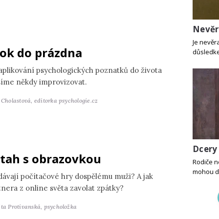
Nevě
Je nevěr
ok do prázdna
důsledke
 aplikování psychologických poznatků do života
íme někdy improvizovat.
a Cholastová,
editorka psychologie.cz
Dcery
tah s obrazovkou
Rodiče ne
mohou do
dávají počítačové hry dospělému muži? A jak
tnera z online světa zavolat zpátky?
ěta Protivanská,
psycholožka