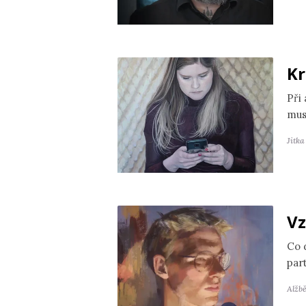
Kr
Při
mus
Jitk
Vz
Co 
par
Alžb