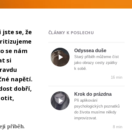
jste se, že
ČLÁNKY K POSLECHU
kritizujeme
co se nám
Odyssea duše
Starý příběh můžeme číst
t si
jako obrazy cesty zpátky
pravdu
k sobě.
čné napětí.
16 min
dost dobří,
Krok do prázdna
otit,
Při aplikování
psychologických poznatků
do života musíme někdy
improvizovat.
jí příběh.
8 min