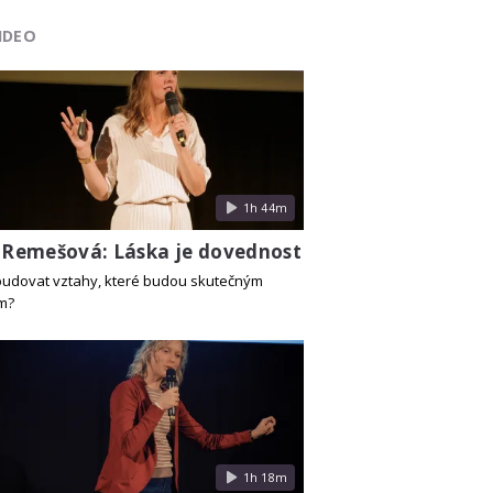
IDEO
1h 44m
a Remešová: Láska je dovednost
ybudovat vztahy, které budou skutečným
m?
1h 18m