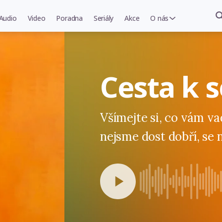
Audio
Video
Poradna
Seriály
Akce
O nás
Cesta k 
Všímejte si, co vám va
nejsme dost dobří, se 