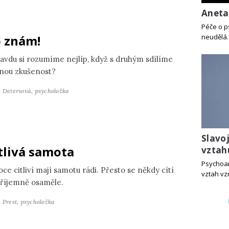
Aneta
Péče o p
 znám!
neudělá.
avdu si rozumíme nejlíp, když s druhým sdílíme
jnou zkušenost?
a Detersová,
psycholožka
Slavo
tlivá samota
vztah
Psychoan
ce citliví mají samotu rádi. Přesto se někdy cítí
vztah vz
říjemně osaměle.
 Prest,
psycholožka