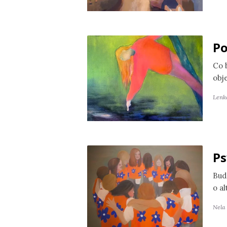
Po
Co 
obj
Lenk
Ps
Bud
o a
Nela