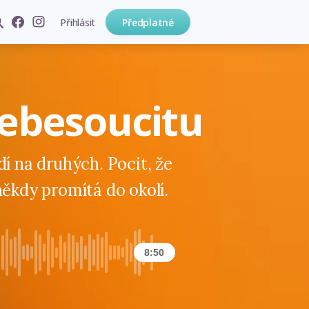
Přihlásit
Předplatné
sebesoucitu
dí na druhých. Pocit, že
někdy promítá do okolí.
8:50