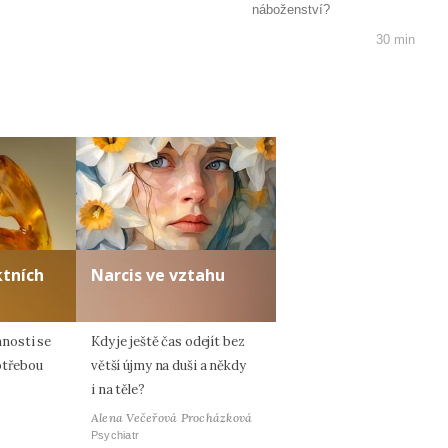
náboženství?
30 min
ktních
Narcis ve vztahu
nosti se
Kdy je ještě čas odejít bez
otřebou
větší újmy na duši a někdy
i na těle?
Alena Večeřová Procházková
Psychiatr