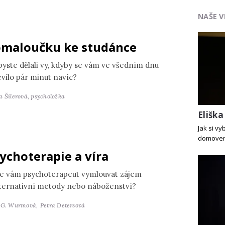
NAŠE V
maloučku ke studánce
byste dělali vy, kdyby se vám ve všedním dnu
evilo pár minut navíc?
a Šilerová,
psycholožka
Elišk
Jak si v
domove
ychoterapie a víra
e vám psychoterapeut vymlouvat zájem
lternativní metody nebo náboženství?
 G. Wurmová,
Petra Detersová