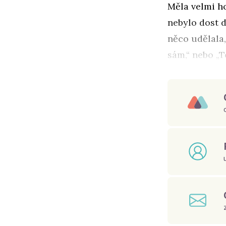
Měla velmi ho
nebylo dost d
něco udělala,
sám,“ nebo „T