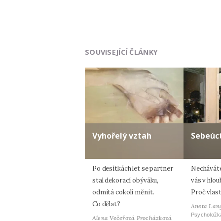
SOUVISEJÍCÍ ČLÁNKY
Vyhořelý vztah
Sebeúc
Po desítkách let se partner
Necháváte 
stal dekorací obýváku,
vás v hlou
odmítá cokoli měnit.
Proč vlas
Co dělat?
Aneta Lan
Psycholožk
Alena Večeřová Procházková