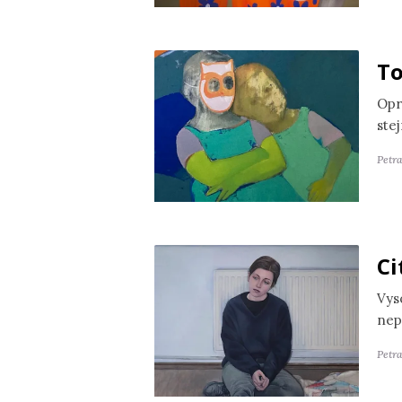
To
Opr
ste
Petr
Ci
Vyso
nep
Petra