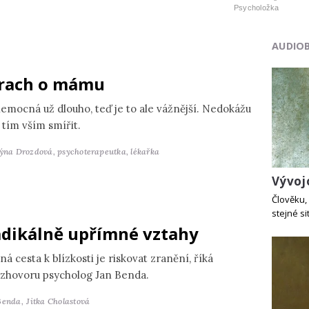
Psycholožka
AUDIO
rach o mámu
nemocná už dlouho, teď je to ale vážnější. Nedokážu
 tím vším smířit.
týna Drozdová,
psychoterapeutka, lékařka
Vývoj
Člověku, 
stejné si
dikálně upřímné vztahy
ná cesta k blízkosti je riskovat zranění, říká
ozhovoru psycholog Jan Benda.
Benda,
Jitka Cholastová