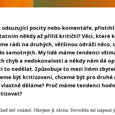
odsuzující pocity nebo komentáře, přistihli 
statním někdy až příliš kritičtí? Věci, které 
e rádi na druhých, většinou odráží něco, 
nás samotných. My lidé máme tendenci všíma
h chyb a nedokonalostí a někdy nám dá o
i to nedělat. Způsobuje to mezi lidmi zbyte
eme být kritizovaní, chceme být pro druhé 
o vlastně děláme? Proč máme tendenci hodn
itizovat?
ad mé známé, říkejme jí Alena. Dovolila mi napsat je