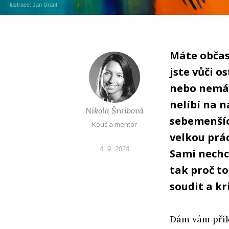
Ilustrace:
Jan Urant
Máte občas 
jste vůči o
nebo nemám
nelíbí na 
Nikola Šraibová
sebemenšíc
Kouč a mentor
velkou prác
4. 9. 2024
Sami nechc
tak proč t
soudit a kr
Dám vám příkl