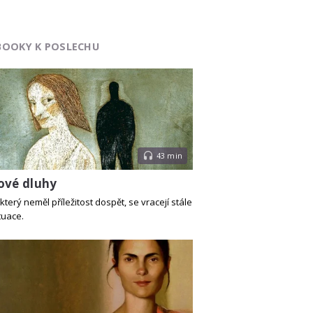
BOOKY K POSLECHU
43 min
ové dluhy
který neměl příležitost dospět, se vracejí stále
tuace.