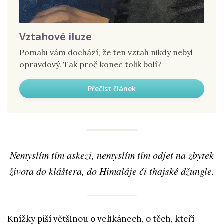
Vztahové iluze
Pomalu vám dochází, že ten vztah nikdy nebyl
opravdový. Tak proč konec tolik bolí?
Přečíst článek
Nemyslím tím askezi, nemyslím tím odjet na zbytek
života do kláštera, do Himaláje či thajské džungle.
Knížky píší většinou o velikánech, o těch, kteří