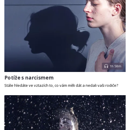
1h 58m
Potíže s narcismem
Stále hledáte ve vztazích to, co vám měli dát a nedali vaši rodiče?