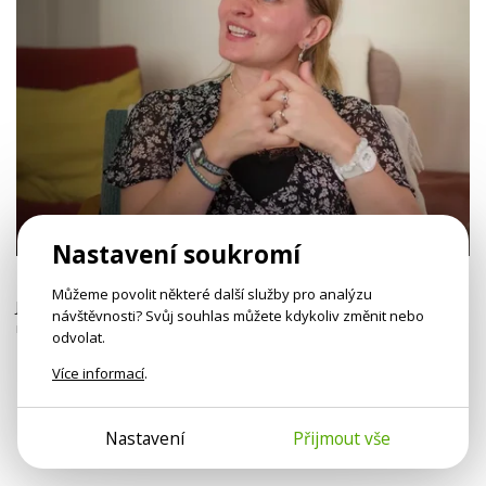
33 min
Nastavení soukromí
Iva Hadj Moussa: Děti si dají říct
Můžeme povolit některé další služby pro analýzu
Jsou moc na mobilu, špatně jí a málo spí. Dětem škodí úplně stejné
návštěvnosti? Svůj souhlas můžete kdykoliv změnit nebo
neduhy jako jejich rodičům.
odvolat.
Více informací
.
Otevřít video sekci
Nastavení
Přijmout vše