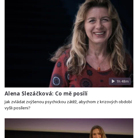
1h 48m
Alena Slezáčková: Co mě posílí
Jak zvládat zvýšenou psychickou zátěž, abychom z krizových období
vyšli posíleni?