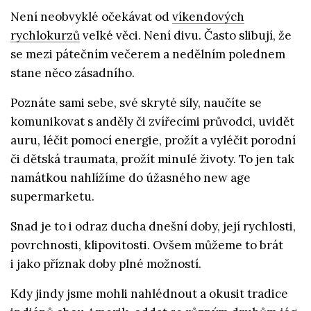
Není neobvyklé očekávat od
víkendových
rychlokurzů
velké věci. Není divu. Často slibují, že
se mezi pátečním večerem a nedělním polednem
stane něco zásadního.
Poznáte sami sebe, své skryté síly, naučíte se
komunikovat s anděly či zvířecími průvodci, uvidět
auru, léčit pomocí energie, prožít a vyléčit porodní
či dětská traumata, prožít minulé životy. To jen tak
namátkou nahlížíme do úžasného new age
supermarketu.
Snad je to i odraz ducha dnešní doby, její rychlosti,
povrchnosti, klipovitosti. Ovšem můžeme to brát
i jako příznak doby plné možností.
Kdy jindy jsme mohli nahlédnout a okusit tradice