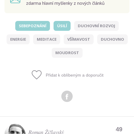
zdarma hlavní myšlenky z nových článků
SEBEPOZNÁNÍ
ÚSILÍ
DUCHOVNÍ ROZVOJ
Odeslat
ENERGIE
MEDITACE
VŠÍMAVOST
DUCHOVNO
Zadáním e-mailu souhlasíte se zpracováním osobních
údajů.
MOUDROST
Přidat k oblíbeným a doporučit
49
Roman Žižlavský