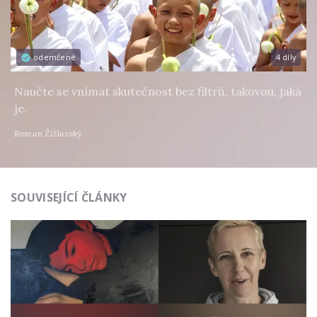
odemčené
4 díly
Naučte se vnímat skutečnost bez filtrů, takovou, jaká
je.
Roman Žižlavský
SOUVISEJÍCÍ ČLÁNKY