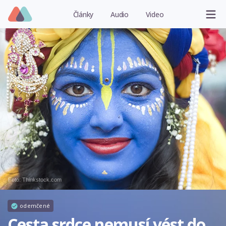
Články
Audio
Video
Foto: Thinkstock.com
odemčené
Cesta srdce nemusí vést do