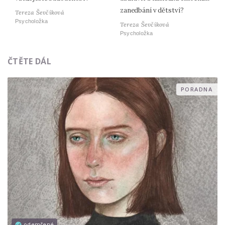
zanedbání v dětství?
Tereza Ševčíková
Psycholožka
Tereza Ševčíková
Psycholožka
ČTĚTE DÁL
PORADNA
odemčené