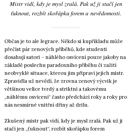
Mistr vidí, kdy je mysl zralá. Pak už ji stačí jen
ťuknout, rozbít skořápku forem a nevědomosti.
Občas je to ale legrace. Někdo si kupříkladu může
přečíst pár zenových příběhů, kde studenti
dosahují satori – náhlého osvícení pouze jakoby na
základě poslechu paradoxního příběhu či zažití
neobvyklé situace, kterou jim připraví jejich mistr.
Zpravidla už nevědí, že zrovna zenový výcvik je
většinou velice tvrdý a striktní a takovému
„náhlému osvícení“ často předchází roky a roky pro
nás nesmírné vnitřní dřiny až drilu.
Zkušený mistr pak vidí, kdy je mysl zralá. Pak už ji
stačí jen „ťuknout“, rozbít skořápku forem