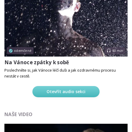
odemčené
53 min
Na Vánoce zpátky k sobě
Poslechněte si, jak Vánoce léčí duši a jak ozdravnému procesu
nestát v cestě.
Otevřít audio sekci
NAŠE VIDEO