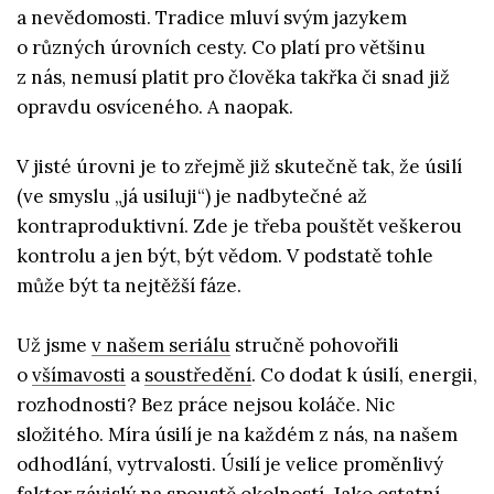
a nevědomosti. Tradice mluví svým jazykem
o různých úrovních cesty. Co platí pro většinu
z nás, nemusí platit pro člověka takřka či snad již
opravdu osvíceného. A naopak.
V jisté úrovni je to zřejmě již skutečně tak, že úsilí
(ve smyslu „já usiluji“) je nadbytečné až
kontraproduktivní. Zde je třeba pouštět veškerou
kontrolu a jen být, být vědom. V podstatě tohle
může být ta nejtěžší fáze.
Už jsme
v našem seriálu
stručně pohovořili
o
všímavosti
a
soustředění
. Co dodat k úsilí, energii,
rozhodnosti? Bez práce nejsou koláče. Nic
složitého. Míra úsilí je na každém z nás, na našem
odhodlání, vytrvalosti. Úsilí je velice proměnlivý