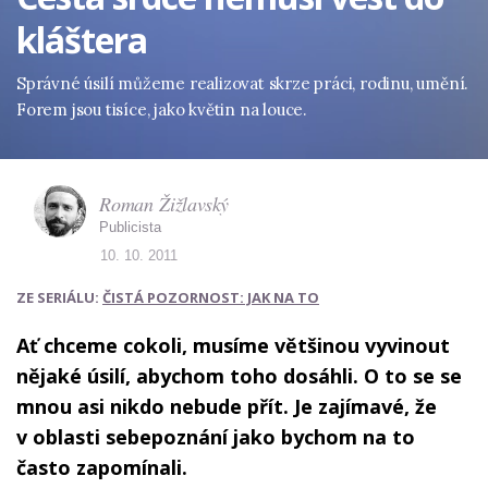
kláštera
Správné úsilí můžeme realizovat skrze práci, rodinu, umění.
Forem jsou tisíce, jako květin na louce.
Roman Žižlavský
Publicista
10. 10. 2011
ZE SERIÁLU:
ČISTÁ POZORNOST: JAK NA TO
Ať chceme cokoli, musíme většinou vyvinout
nějaké úsilí, abychom toho dosáhli. O to se se
mnou asi nikdo nebude přít. Je zajímavé, že
v oblasti sebepoznání jako bychom na to
často zapomínali.