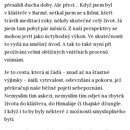
přesáhli ducha doby. Ale přeci… Když jsem byl
v klášteře v Barmě, setkal jsem se s lidmi, kteří
trávili meditací roky, někdy skutečně celý život. Já
jsem tam pobyl pár měsíců. Z naší perspektivy se
mohou jevit jako úctyhodný výkon. Ve skutečnosti
to vydá na směšný úvod. A tak to také nyní při
prožívání velmi obtížných vnitřních procesů
vnímám.
Je to cesta, která si žádá – snad až na šťastné
výjimky – úsilí, vytrvalost, odevzdání a pokoru, jež
překračují naše běžné pojetí sebepoznání.
Nemyslím tím askezi, nemyslím tím odjet na zbytek
života do kláštera, do Himaláje či thajské džungle.
I když i to by byly některé z možností smysluplného
bytí.