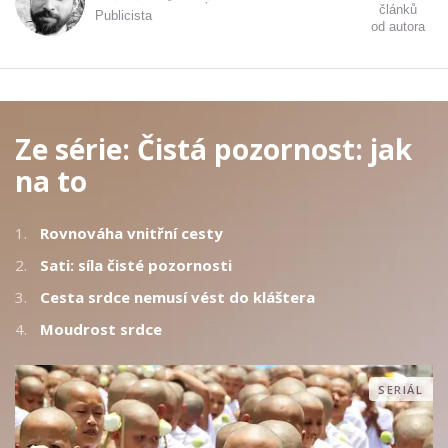
článků
Publicista
od autora
Ze série:
Čistá pozornost: jak
na to
1.
Rovnováha vnitřní cesty
2.
Sati: síla čisté pozornosti
3.
Cesta srdce nemusí vést do kláštera
4.
Moudrost srdce
SERIÁL