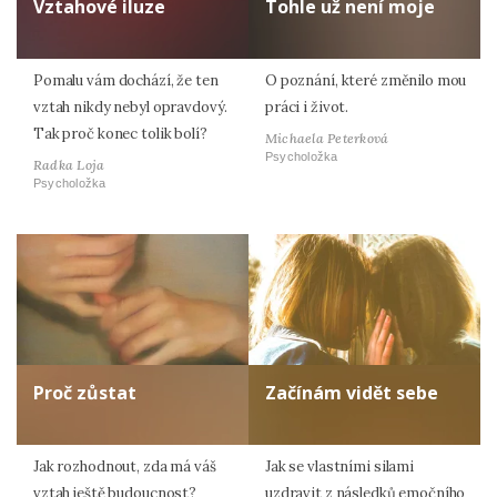
Vztahové iluze
Tohle už není moje
Pomalu vám dochází, že ten
O poznání, které změnilo mou
vztah nikdy nebyl opravdový.
práci i život.
Tak proč konec tolik bolí?
Michaela Peterková
Psycholožka
Radka Loja
Psycholožka
Proč zůstat
Začínám vidět sebe
Jak rozhodnout, zda má váš
Jak se vlastními silami
vztah ještě budoucnost?
uzdravit z následků emočního