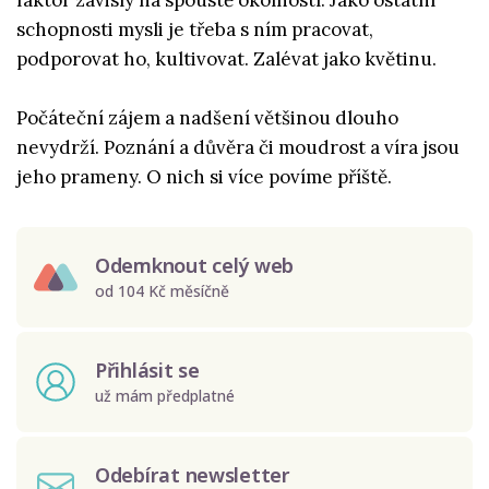
faktor závislý na spoustě okolností. Jako ostatní
schopnosti mysli je třeba s ním pracovat,
podporovat ho, kultivovat. Zalévat jako květinu.
Počáteční zájem a nadšení většinou dlouho
nevydrží. Poznání a důvěra či moudrost a víra jsou
jeho prameny. O nich si více povíme příště.
Odemknout celý web
od 104 Kč měsíčně
Přihlásit se
už mám předplatné
Odebírat newsletter