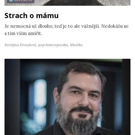
Strach o mámu
Je nemocná už dlouho, teď je to ale vážnější. Nedokážu se
s tím vším smířit.
Kristýna Drozdová,
psychoterapeutka, lékařka