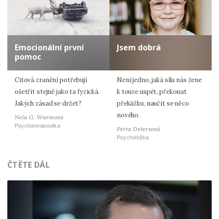
Emocionální první
Jsem dobrá
pomoc
Citová zranění potřebují
Není jedno, jaká síla nás žene
ošetřit stejně jako ta fyzická.
k touze uspět, překonat
Jakých zásad se držet?
překážku, naučit se něco
nového.
Nela G. Wurmová
Psychoterapeutka
Petra Detersová
Psycholožka
ČTĚTE DÁL