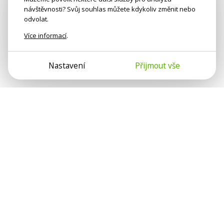
návštěvnosti? Svůj souhlas můžete kdykoliv změnit nebo
odvolat.
Více informací
.
Nastavení
Přijmout vše
Psychologové a psychoterapeuti na webu Psychologie.cz
sdílí své zkušenosti s lidmi, kterým se nemohou věnovat
osobně. Připojte se k nám, podporujeme se navzájem.
Díky.
Předplatné