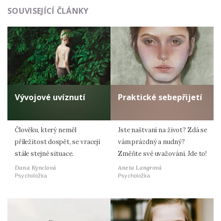
Odeslat
SOUVISEJÍCÍ ČLÁNKY
Zadáním e-mailu souhlasíte se zpracováním osobních
údajů.
Vývojové uvíznutí
Praktické sebepřijetí
Člověku, který neměl
Jste naštvaní na život? Zdá se
příležitost dospět, se vracejí
vám prázdný a nudný?
stále stejné situace.
Změňte své uvažování. Jde to!
Dana Kynclová
Aneta Langrová
Psycholožka
Psycholožka