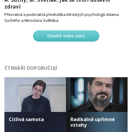
zdraví
Převratná a podvratná přednáška klinických psychologů Adama
Suchého a Miroslava Světláka.
Otevřít video sekci
ČTENÁŘI DOPORUČUJÍ
Citlivá samota
Radikálně upřímné
vztahy