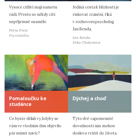
Vysoce citliví mají samotu
Jediná cesta k blízkosti je
rádi. Přesto se někdy cítí
riskovat zranění, říká
nepříjemně osaměle.
v rozhovoru psycholog
Jan Benda.
Petra Prest
Psycholožka
Jan Benda
Jitka Cholastová
Pomaloučku ke
Dýchej a choď
studánce
Co byste dělali vy, kdyby se
Tyto dvě zapomenuté
vám ve všedním dnu objevilo
dovednosti nás mohou
pár minut navíc?
doslova vrátit do života.