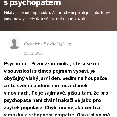
s psychopatem
Nikdy jsme se nepohádali. Až mnohem později mi došlo, že
jsme někdy i celý den vůbec nekomunikovali.
Čtenář/ka Psychologie.cz
22. 11. 2016
Psychopat. První vzpomínka, která se mi
v souvislosti s tímto pojmem vybaví, je
obyčejný vlahý jarní den. Sedím na houpačce
a čtu svému budoucímu muži článek
v novinách. To je zajímavé, píšou tam, že pro
psychopata není zívání nakažlivé jako pro
zbytek populace. Chybí mu nějaká centra
v mozku a schopnost empatie. Ostatní vnímá