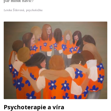
pár minut navíc?
Lenka Šilerová,
psycholožka
Psychoterapie a víra