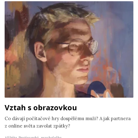
Vztah s obrazovkou
Co dávají počítačové hry dospělému muži? A jak partnera
z online světa zavolat zpátky?
Alžběta Protivanská,
psycholožka