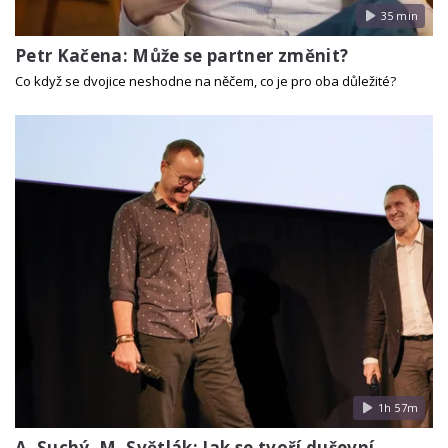
35 min
Petr Kačena: Může se partner změnit?
Co když se dvojice neshodne na něčem, co je pro oba důležité?
1h 57m
A. Suchý, M. Světlák: Jak se tvoří duševní