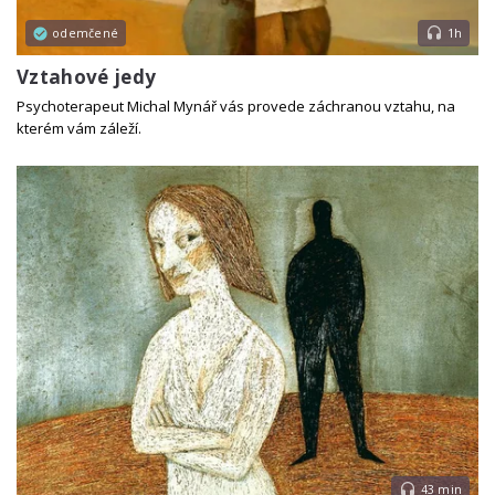
odemčené
1h
Vztahové jedy
Psychoterapeut Michal Mynář vás provede záchranou vztahu, na
kterém vám záleží.
43 min