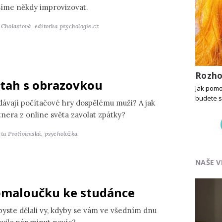
íme někdy improvizovat.
a Cholastová,
editorka psychologie.cz
Rozho
tah s obrazovkou
Jak pomo
budete 
dávají počítačové hry dospělému muži? A jak
tnera z online světa zavolat zpátky?
ěta Protivanská,
psycholožka
NAŠE V
maloučku ke studánce
byste dělali vy, kdyby se vám ve všedním dnu