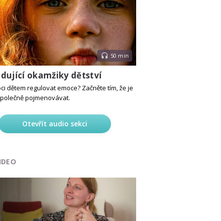
50 min
dující okamžiky dětství
ci dětem regulovat emoce? Začněte tím, že je
společně pojmenovávat.
Otevřít audio sekci
IDEO