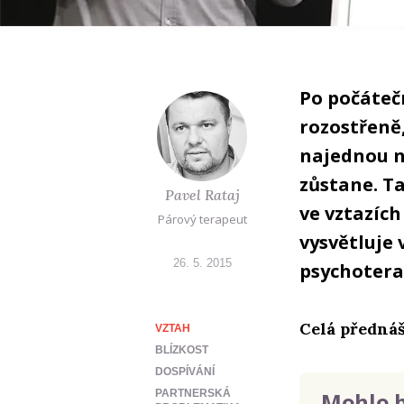
Po počáteč
rozostřeně,
najednou ně
zůstane. Ta
Pavel Rataj
ve vztazích
Párový terapeut
vysvětluje 
26. 5. 2015
psychotera
Celá přednáš
VZTAH
BLÍZKOST
DOSPÍVÁNÍ
PARTNERSKÁ
Mohlo b