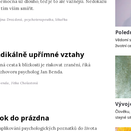
nemocná už dlouho, teď je to ale vážnější. Nedokážu
 tím vším smířit.
týna Drozdová,
psychoterapeutka, lékařka
Poled
Vědomí st
životní c
dikálně upřímné vztahy
ná cesta k blízkosti je riskovat zranění, říká
ozhovoru psycholog Jan Benda.
Benda,
Jitka Cholastová
Vývoj
Člověku, 
ok do prázdna
stejné si
 aplikování psychologických poznatků do života