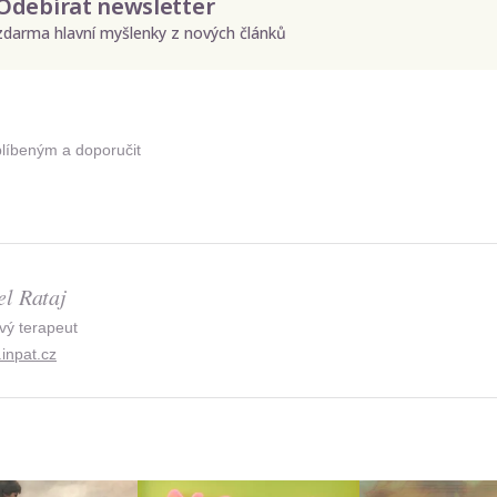
Odebírat newsletter
zdarma hlavní myšlenky z nových článků
Odeslat
Zadáním e-mailu souhlasíte se zpracováním osobních údajů.
blíbeným a doporučit
el Rataj
vý terapeut
inpat.cz