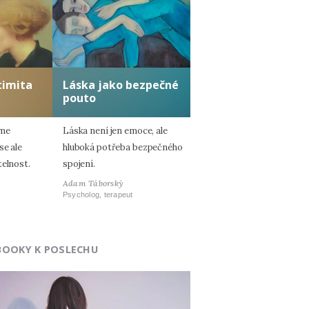
ntimita
Láska jako bezpečné
pouto
eme
Láska není jen emoce, ale
se ale
hluboká potřeba bezpečného
telnost.
spojení.
Adam Táborský
Psycholog, terapeut
BOOKY K POSLECHU