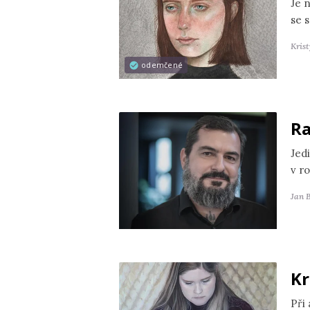
Je 
se s
Kris
odemčené
Ra
Jedi
v r
Jan 
Kr
Při