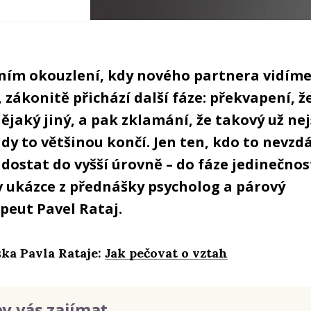
ním okouzlení, kdy nového partnera vidím
 zákonitě přichází další fáze: překvapení, že
jaký jiný, a pak zklamání, že takový už nej
dy to většinou končí. Jen ten, kdo to nevzd
 dostat do vyšší úrovně – do fáze jedinečnos
v ukázce z přednášky psycholog a párový
peut Pavel Rataj.
ka Pavla Rataje:
Jak pečovat o vztah
y vás zajímat