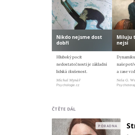
Nikdo nejsme dost
Miluju 
dobří
nejsi
Hluboký pocit
Dynamiku 
nedostatečnosti je základní
naše potř
lidská zkušenost.
a zase vzd
Michal Mynář
Nela G. W
Psychologie.cz
Psychotera
ČTĚTE DÁL
St
PORADNA