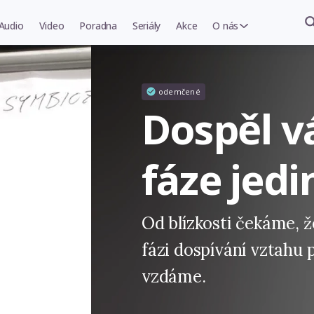
Audio
Video
Poradna
Seriály
Akce
O nás
odemčené
Dospěl v
fáze jedi
Od blízkosti čekáme, ž
fázi dospívání vztahu 
vzdáme.