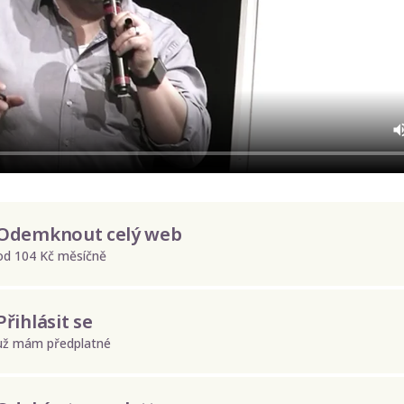
Odemknout celý web
od 104 Kč měsíčně
Přihlásit se
už mám předplatné