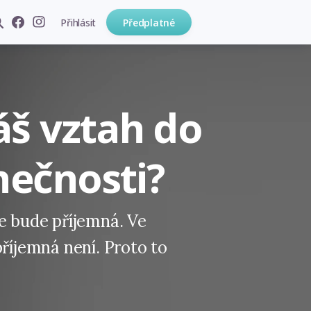
Přihlásit
Předplatné
áš vztah do
nečnosti?
e bude příjemná. Ve
příjemná není. Proto to