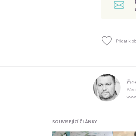
Přidat k o
Pav
Páro
www.
SOUVISEJÍCÍ ČLÁNKY