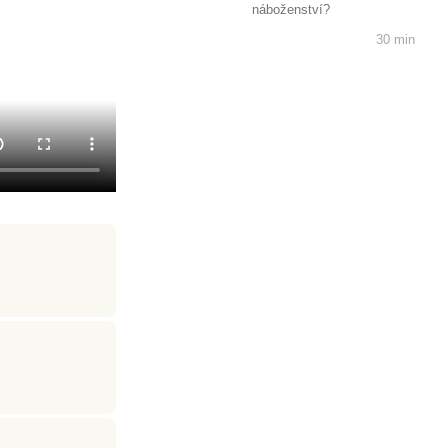
náboženství?
30 min