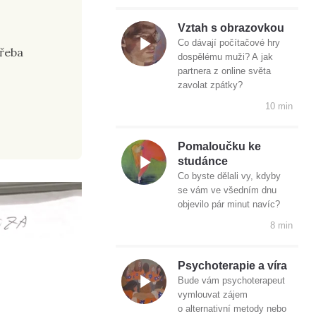
Vztah s obrazovkou
Co dávají počítačové hry
třeba
dospělému muži? A jak
partnera z online světa
zavolat zpátky?
10 min
Pomaloučku ke
studánce
Co byste dělali vy, kdyby
se vám ve všedním dnu
objevilo pár minut navíc?
8 min
Psychoterapie a víra
Bude vám psychoterapeut
vymlouvat zájem
o alternativní metody nebo