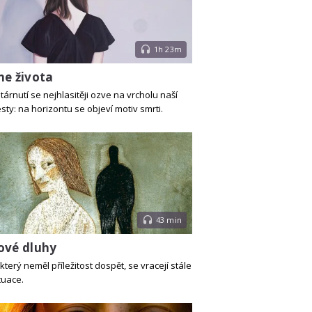
1h 23m
ne života
árnutí se nejhlasitěji ozve na vrcholu naší
esty: na horizontu se objeví motiv smrti.
43 min
ové dluhy
který neměl příležitost dospět, se vracejí stále
tuace.