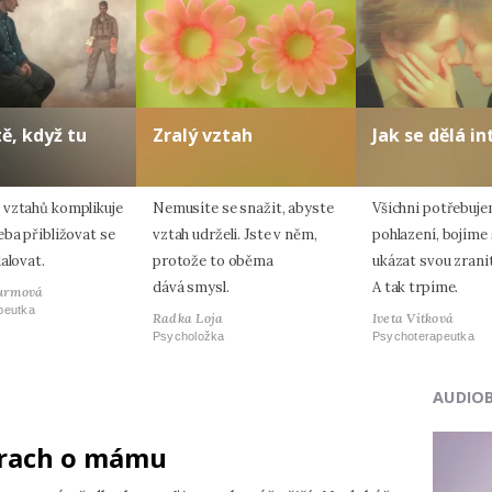
tě, když tu
Zralý vztah
Jak se dělá i
vztahů komplikuje
Nemusíte se snažit, abyste
Všichni potřebuj
eba přibližovat se
vztah udrželi. Jste v něm,
pohlazení, bojíme 
alovat.
protože to oběma
ukázat svou zrani
dává smysl.
A tak trpíme.
urmová
peutka
Radka Loja
Iveta Vitková
Psycholožka
Psychoterapeutka
AUDIO
rach o mámu