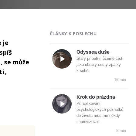
e
ČLÁNKY K POSLECHU
 je
spíš
Odyssea duše
Starý příběh můžeme číst
á, se může
jako obrazy cesty zpátky
ti,
k sobě.
16 min
Krok do prázdna
Při aplikování
psychologických poznatků
do života musíme někdy
improvizovat.
8 min