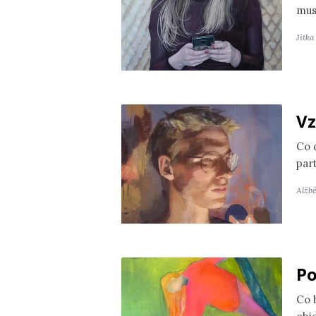
mus
Jitk
Vz
Co 
par
Alžb
Po
Co 