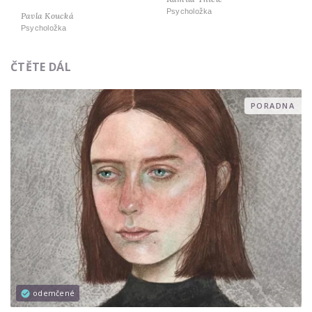
Psycholožka
Pavla Koucká
Psycholožka
ČTĚTE DÁL
PORADNA
odemčené