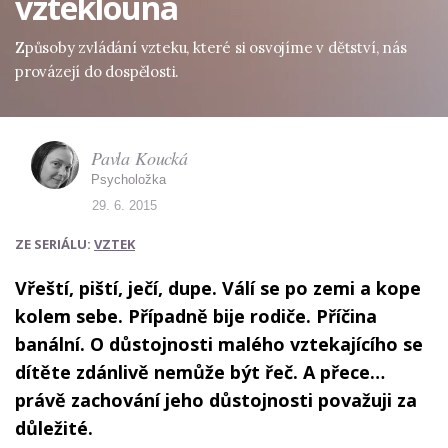
vzteklouna
Způsoby zvládání vzteku, které si osvojíme v dětství, nás
provázejí do dospělosti.
Pavla Koucká
Psycholožka
29. 6. 2015
ZE SERIÁLU:
VZTEK
Vřeští, piští, ječí, dupe. Válí se po zemi a kope
kolem sebe. Případně bije rodiče. Příčina
banální. O důstojnosti malého vztekajícího se
dítěte zdánlivě nemůže být řeč. A přece…
právě zachování jeho důstojnosti považuji za
důležité.