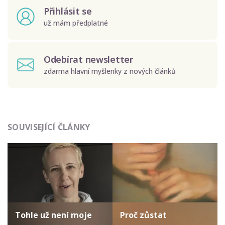
Přihlásit se
už mám předplatné
Odebírat newsletter
zdarma hlavní myšlenky z nových článků
Odeslat
SOUVISEJÍCÍ ČLÁNKY
Zadáním e-mailu souhlasíte se zpracováním osobních
údajů.
Tohle už není moje
Proč zůstat