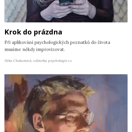
Krok do prázdna
Při aplikování psychologických poznatků do života
musíme někdy improvizovat.
Jitka Cholastová,
editorka psychologie.cz