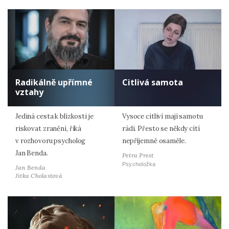
Radikálně upřímné
Citlivá samota
vztahy
Jediná cesta k blízkosti je
Vysoce citliví mají samotu
riskovat zranění, říká
rádi. Přesto se někdy cítí
v rozhovoru psycholog
nepříjemně osaměle.
Jan Benda.
Petra Prest
Psycholožka
Jan Benda
Jitka Cholastová