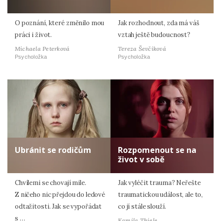
O poznání, které změnilo mou
Jak rozhodnout, zda má váš
práci i život.
vztah ještě budoucnost?
Michaela Peterková
Tereza Ševčíková
Psycholožka
Psycholožka
Ubránit se rodičům
Rozpomenout se na
život v sobě
Chvílemi se chovají mile.
Jak vyléčit trauma? Neřešte
Z ničeho nic přejdou do ledové
traumatickou událost, ale to,
odtažitosti. Jak se vypořádat
co jí stále slouží.
s …
Kamila Thiele