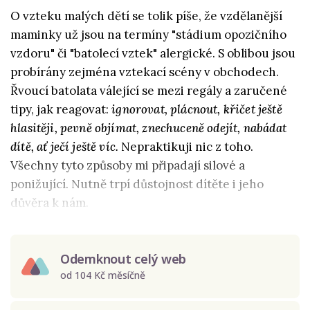
O vzteku malých dětí se tolik píše, že vzdělanější
maminky už jsou na termíny "stádium opozičního
vzdoru" či "batolecí vztek" alergické. S oblibou jsou
probírány zejména vztekací scény v obchodech.
Řvoucí batolata válející se mezi regály a zaručené
tipy, jak reagovat:
ignorovat, plácnout, křičet ještě
hlasitěji, pevně objímat, znechuceně odejít, nabádat
dítě, ať ječí ještě víc.
Nepraktikuji nic z toho.
Všechny tyto způsoby mi připadají silové a
ponižující. Nutně trpí důstojnost dítěte i jeho
důvěra k nám.
Odemknout celý web
od 104 Kč měsíčně