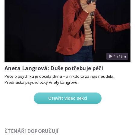
1h 18m
Aneta Langrová: Duše potřebuje péči
Péče o psychiku je docela dřina – a nikdo to za nás neudělá.
Přednáška psycholožky Anety Langrové.
Otevřít video sekci
ČTENÁŘI DOPORUČUJÍ