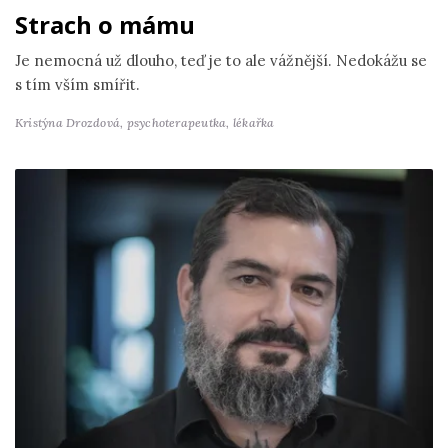
Strach o mámu
Je nemocná už dlouho, teď je to ale vážnější. Nedokážu se
s tím vším smířit.
Kristýna Drozdová,
psychoterapeutka, lékařka