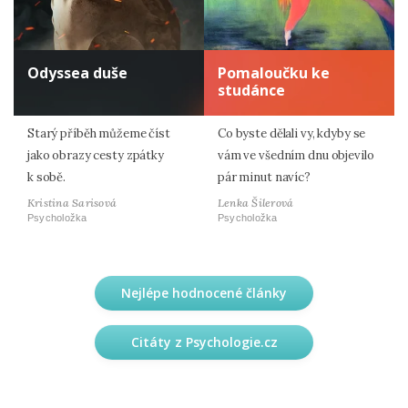
Odyssea duše
Pomaloučku ke
studánce
Starý příběh můžeme číst
Co byste dělali vy, kdyby se
jako obrazy cesty zpátky
vám ve všedním dnu objevilo
k sobě.
pár minut navíc?
Kristina Sarisová
Lenka Šilerová
Psycholožka
Psycholožka
Nejlépe hodnocené články
Citáty z Psychologie.cz