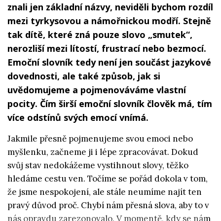
znali jen základní názvy, neviděli bychom rozdíl
mezi tyrkysovou a námořnickou modří. Stejně
tak dítě, které zná pouze slovo „smutek“,
nerozliší mezi lítostí, frustrací nebo bezmocí.
Emoční slovník tedy není jen součást jazykové
dovednosti, ale také způsob, jak si
uvědomujeme a pojmenováváme vlastní
pocity. Čím širší emoční slovník člověk má, tím
více odstínů svých emocí vnímá.
Jakmile přesně pojmenujeme svou emoci nebo
myšlenku, začneme ji i lépe zpracovávat. Dokud
svůj stav nedokážeme vystihnout slovy, těžko
hledáme cestu ven. Točíme se pořád dokola v tom,
že jsme nespokojení, ale stále neumíme najít ten
pravý důvod proč. Chybí nám přesná slova, aby to v
nás opravdu zarezonovalo. V momentě, kdy se nám