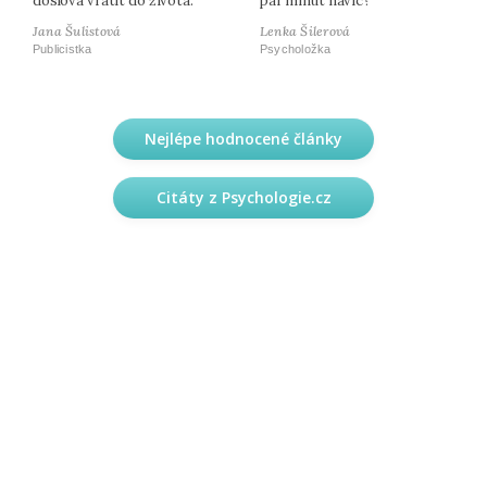
doslova vrátit do života.
pár minut navíc?
Jana Šulistová
Lenka Šilerová
Publicistka
Psycholožka
Nejlépe hodnocené články
Citáty z Psychologie.cz