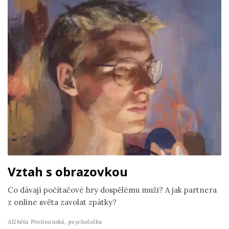
Vztah s obrazovkou
Co dávají počítačové hry dospělému muži? A jak partnera
z online světa zavolat zpátky?
Alžběta Protivanská,
psycholožka