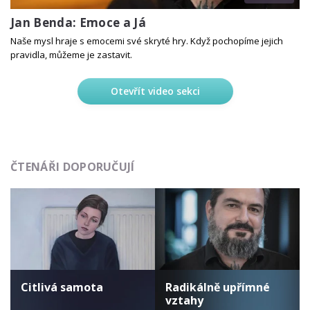
Jan Benda: Emoce a Já
Naše mysl hraje s emocemi své skryté hry. Když pochopíme jejich
pravidla, můžeme je zastavit.
Otevřít video sekci
ČTENÁŘI DOPORUČUJÍ
Citlivá samota
Radikálně upřímné
vztahy