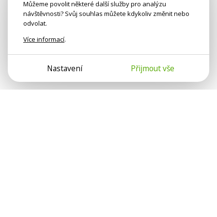
Můžeme povolit některé další služby pro analýzu
návštěvnosti? Svůj souhlas můžete kdykoliv změnit nebo
odvolat.
Více informací
.
Nastavení
Přijmout vše
Psychologové a psychoterapeuti na webu Psychologie.cz
sdílí své zkušenosti s lidmi, kterým se nemohou věnovat
osobně. Připojte se k nám, podporujeme se navzájem.
Díky.
Předplatné