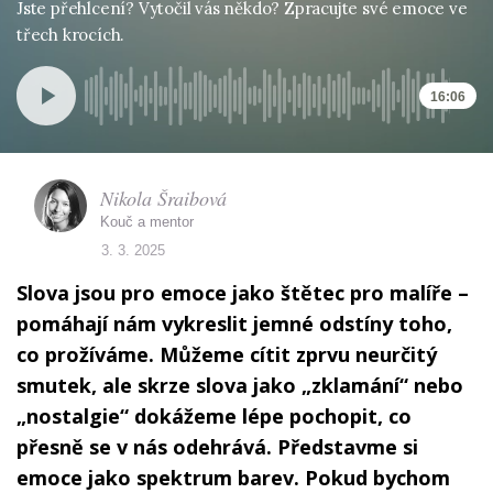
Jste přehlcení? Vytočil vás někdo? Zpracujte své emoce ve
třech krocích.
16:06
Nikola Šraibová
Kouč a mentor
3. 3. 2025
Slova jsou pro emoce jako štětec pro malíře –
pomáhají nám vykreslit jemné odstíny toho,
co prožíváme. Můžeme cítit zprvu neurčitý
smutek, ale skrze slova jako „zklamání“ nebo
„nostalgie“ dokážeme lépe pochopit, co
přesně se v nás odehrává. Představme si
emoce jako spektrum barev. Pokud bychom