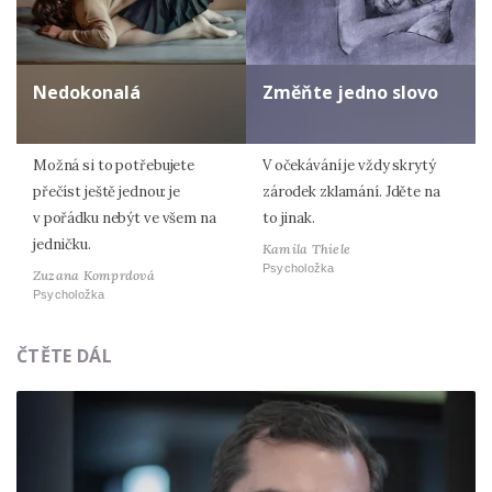
Nedokonalá
Změňte jedno slovo
Možná si to potřebujete
V očekávání je vždy skrytý
přečíst ještě jednou: je
zárodek zklamání. Jděte na
v pořádku nebýt ve všem na
to jinak.
jedničku.
Kamila Thiele
Psycholožka
Zuzana Komprdová
Psycholožka
ČTĚTE DÁL