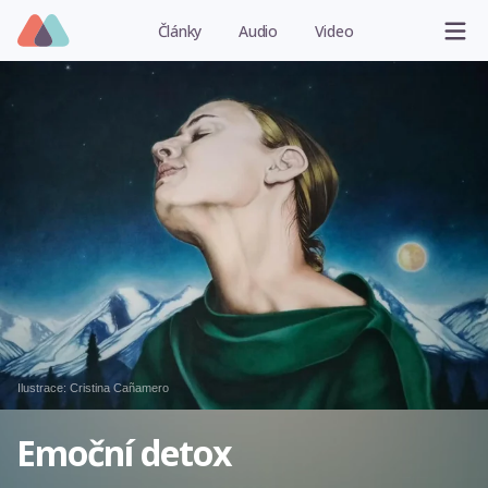
Články
Audio
Video
Ilustrace:
Cristina Cañamero
Emoční detox