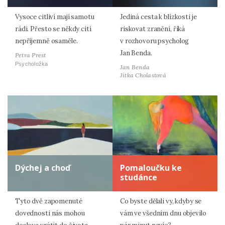
Vysoce citliví mají samotu
Jediná cesta k blízkosti je
rádi. Přesto se někdy cítí
riskovat zranění, říká
nepříjemně osaměle.
v rozhovoru psycholog
Jan Benda.
Petra Prest
Psycholožka
Jan Benda
Jitka Cholastová
Dýchej a choď
Pomaloučku ke
studánce
Tyto dvě zapomenuté
Co byste dělali vy, kdyby se
dovednosti nás mohou
vám ve všedním dnu objevilo