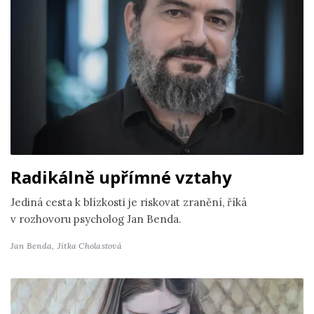
Radikálně upřímné vztahy
Jediná cesta k blízkosti je riskovat zranění, říká
v rozhovoru psycholog Jan Benda.
Jan Benda,
Jitka Cholastová