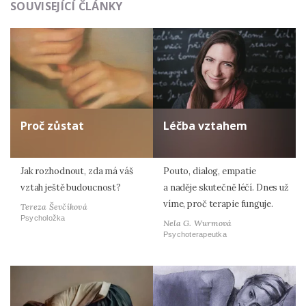
SOUVISEJÍCÍ ČLÁNKY
Zadáním e-mailu souhlasíte se zpracováním osobních
údajů.
Proč zůstat
Léčba vztahem
Jak rozhodnout, zda má váš
Pouto, dialog, empatie
vztah ještě budoucnost?
a naděje skutečně léčí. Dnes už
víme, proč terapie funguje.
Tereza Ševčíková
Psycholožka
Nela G. Wurmová
Psychoterapeutka