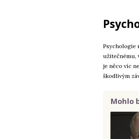
Psycho
Psychologie 
užitečnému, 
je něco víc n
škodlivým zá
Mohlo b