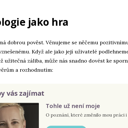
logie jako hra
má dobrou pověst. Věnujeme se něčemu pozitivnímu
vznešenému. Když ale jako její uživatelé podlehneme
ež užitečná záliba, může nás snadno dovést ke spor
věrům a rozhodnutím:
y vás zajímat
Tohle už není moje
O poznání, které změnilo mou práci i 