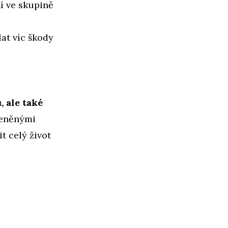
í ve skupině
at víc škody
.
 ale také
leněnými
t celý život