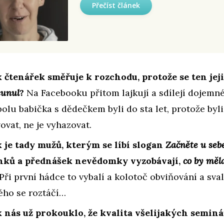
Přečíst článek
k čtenářek směřuje k rozchodu, protože se ten je
sunul
?
Na Facebooku přitom lajkují a sdílejí dojemné
polu babička s dědečkem byli do sta let, protože byli
ovat, ne je vyhazovat.
 je tady mužů, kterým se líbí slogan
Začněte u seb
ánků a přednášek nevědomky vyzobávají,
co by měla
Při první hádce to vybalí a kolotoč obviňování a sva
ého se roztáčí…
k nás už prokouklo, že kvalita všelijakých semin