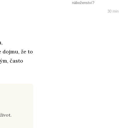
náboženství?
30 min
,
 dojmu, že to
ným, často
život.