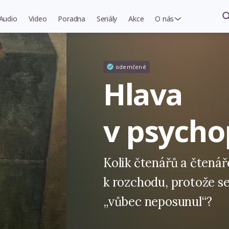
Audio
Video
Poradna
Seriály
Akce
O nás
odemčené
Hlava
v psycho
Kolik čtenářů a čtená
k rozchodu, protože se 
„vůbec neposunul“?