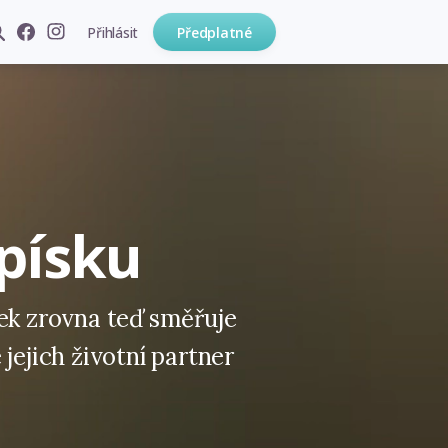
Přihlásit
Předplatné
písku
řek zrovna teď směřuje
jejich životní partner