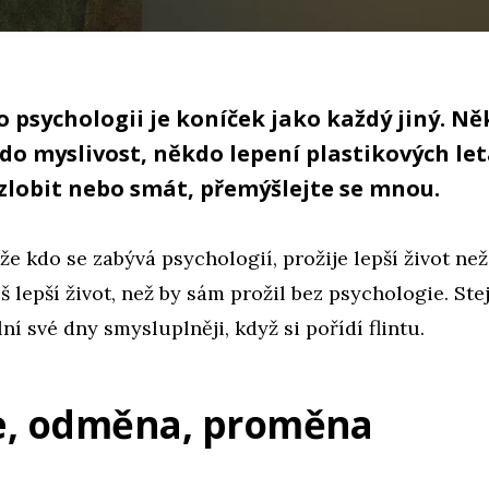
o psychologii je koníček jako každý jiný. N
do myslivost, někdo lepení plastikových le
 zlobit nebo smát, přemýšlejte se mnou.
že kdo se zabývá psychologií, prožije lepší život než
íš lepší život, než by sám prožil bez psychologie. Ste
ní své dny smysluplněji, když si pořídí flintu.
e, odměna, proměna