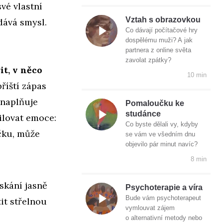
své vlastní
Vztah s obrazovkou
dává smysl.
Co dávají počítačové hry
dospělému muži? A jak
partnera z online světa
zavolat zpátky?
it, v něco
10 min
říští zápas
 naplňuje
Pomaloučku ke
studánce
tilovat emoce:
Co byste dělali vy, kdyby
čku, může
se vám ve všedním dnu
objevilo pár minut navíc?
8 min
ískání jasně
Psychoterapie a víra
Bude vám psychoterapeut
tit střelnou
vymlouvat zájem
o alternativní metody nebo