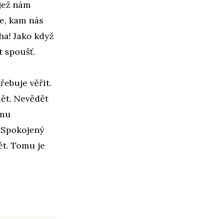
jež nám
me, kam nás
ha! Jako když
t spoušť.
ebuje věřit.
dět. Nevědět
emu
.
Spokojený
ět. Tomu je