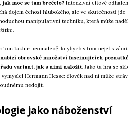
, jak moc se tam brečelo?
Intenzivní citové odhalen
há dojem čehosi hlubokého, ale ve skutečnosti jde
noduchou manipulativní techniku, která může naděl
žitku.
o tom takhle neomaleně, kdybych v tom nejel s vámi
nabízí obrovské množství fascinujících poznatků,
adu variant, jak s nimi naložit.
Jako ta hra se sk
i vymyslel Hermann Hesse: člověk nad ní může strávi
loudnému nedojít.
logie jako náboženství