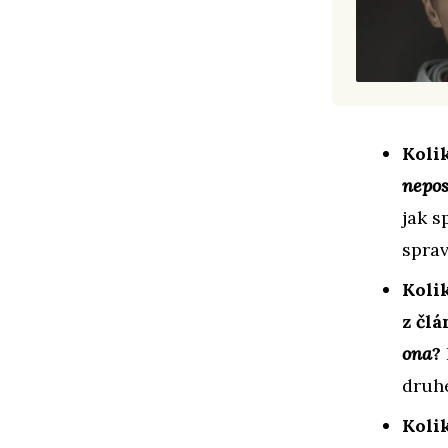
Koli
nepo
jak s
sprav
Kolik
z čl
ona
?
druh
Koli