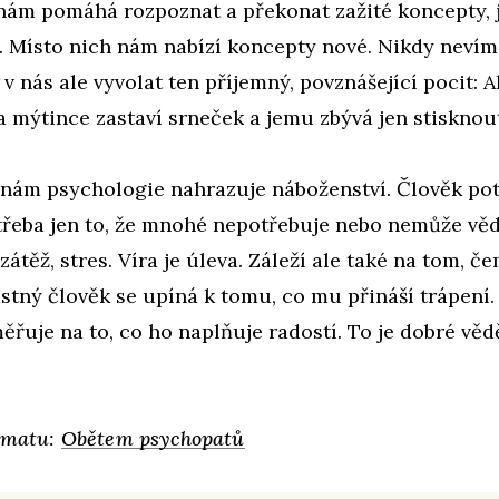
nám pomáhá rozpoznat a překonat zažité koncepty, 
t. Místo nich nám nabízí koncepty nové. Nikdy neví
v nás ale vyvolat ten příjemný, povznášející pocit: A
a mýtince zastaví srneček a jemu zbývá jen stisknou
 nám psychologie nahrazuje náboženství. Člověk potř
– třeba jen to, že mnohé nepotřebuje nebo nemůže vě
zátěž, stres. Víra je úleva. Záleží ale také na tom, č
stný člověk se upíná k tomu, co mu přináší trápení
ěřuje na to, co ho naplňuje radostí. To je dobré věd
tématu:
Obětem psychopatů