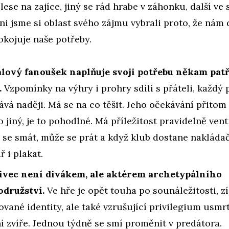
lese na zajíce, jiný se rád hrabe v záhonku, další ve 
hni jsme si oblast svého zájmu vybrali proto, že nám 
okojuje naše potřeby.
alový fanoušek naplňuje svoji potřebu někam patř
.
Vzpomínky na výhry i prohry sdílí s přáteli, každý p
vá naději. Má se na co těšit. Jeho očekávání přitom
 jiný, je to pohodlné. Má příležitost pravidelně ven
se smát, může se prát a když klub dostane nakláda
ř i plakat.
ivec není divákem, ale aktérem archetypálního
odružství.
Ve hře je opět touha po sounáležitosti, z
ované identity, ale také vzrušující privilegium usmr
í zvíře. Jednou týdně se smí proměnit v predátora.