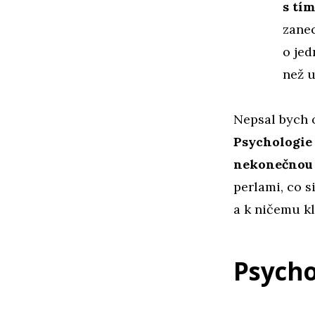
s tím
zanec
o jed
než u
Nepsal bych 
Psychologie 
nekonečnou ř
perlami, co s
a k ničemu k
Psycho