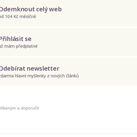
Odemknout celý web
od 104 Kč měsíčně
Přihlásit se
už mám předplatné
Odebírat newsletter
zdarma hlavní myšlenky z nových článků
Odeslat
Zadáním e-mailu souhlasíte se zpracováním osobních údajů.
blíbeným a doporučit