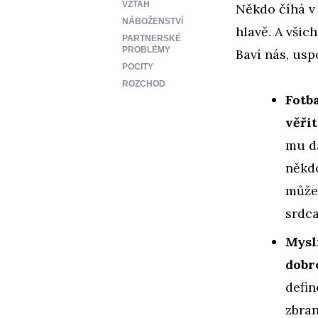
VZTAH
Někdo číhá v 
NÁBOŽENSTVÍ
hlavě. A všic
PARTNERSKÉ
PROBLÉMY
Baví nás, usp
POCITY
ROZCHOD
Fotb
věřit
mu dá
někdo
může 
srdca
Mysl
dobr
defin
zbran