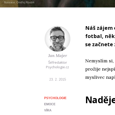
Ilustrace:
Ondřej Roubík
Náš zájem 
fotbal, něk
se začnete
Jan Majer
Nemyslím si, 
Šéfredaktor
Psychologie.cz
prožije nejsp
myslivec napl
23. 2. 2015
Naděj
PSYCHOLOGIE
EMOCE
VÍRA