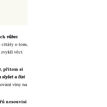
jich
vůbec
 citáty o tom,
 zvyklí věci
e
, přitom si
 slyšet a číst
lování viny na
ářů nesouvisí