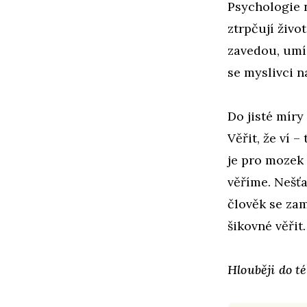
Psychologie 
ztrpčují živo
zavedou, umí 
se myslivci n
Do jisté míry
Věřit, že ví 
je pro mozek 
věříme.
Nešťa
člověk se zam
šikovné věřit.
Hlouběji do 