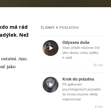
ěkdo má rád
ČLÁNKY K POSLECHU
tadýlek. Než
Odyssea duše
Starý příběh můžeme číst
jako obrazy cesty zpátky
 ostatní. Ano,
k sobě.
16 min
jně jako
Krok do prázdna
Při aplikování
psychologických poznatků
do života musíme někdy
improvizovat.
8 min