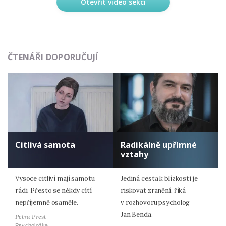
Otevřít video sekci
ČTENÁŘI DOPORUČUJÍ
Citlivá samota
Radikálně upřímné
vztahy
Vysoce citliví mají samotu
Jediná cesta k blízkosti je
rádi. Přesto se někdy cítí
riskovat zranění, říká
nepříjemně osaměle.
v rozhovoru psycholog
Jan Benda.
Petra Prest
Psycholožka