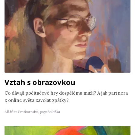
Vztah s obrazovkou
Co dávají počítačové hry dospělému muži? A jak partnera
z online světa zavolat zpátky?
Alžběta Protivanská,
psycholožka