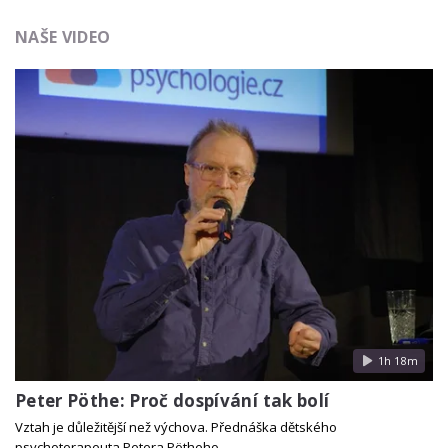
NAŠE VIDEO
1h 18m
Peter Pöthe: Proč dospívání tak bolí
Vztah je důležitější než výchova. Přednáška dětského
psychoterapeuta Petera Pötheho.