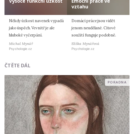
Vysoce funkční úzkost
Emoční práce ve
vztahu
Někdy úzkost navenek vypadá
Domácí práce jsou vidět
jako úspěch. Vevnitř je ale
jenom neudělané. Citové
hluboké vyčerpání.
soužití funguje podobně.
Michal Mynář
Eliška Mynářová
Psychologie.cz
Psychologie.cz
ČTĚTE DÁL
PORADNA