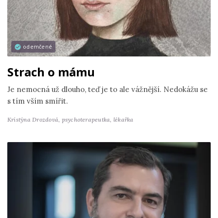
odemčené
Strach o mámu
Je nemocná už dlouho, teď je to ale vážnější. Nedokážu se
s tím vším smířit.
Kristýna Drozdová,
psychoterapeutka, lékařka