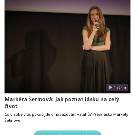
1h 34m
Markéta Šetinová: Jak poznat lásku na celý
život
Co o sobě víte, pokud jde o navazování vztahů? Přednáška Markéty
Šetinové.