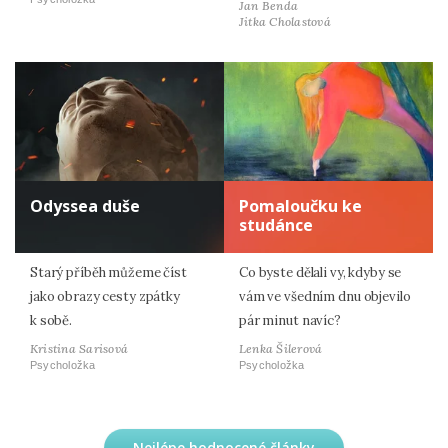
Jan Benda
Jitka Cholastová
Odyssea duše
Pomaloučku ke
studánce
Starý příběh můžeme číst
Co byste dělali vy, kdyby se
jako obrazy cesty zpátky
vám ve všedním dnu objevilo
k sobě.
pár minut navíc?
Kristina Sarisová
Lenka Šilerová
Psycholožka
Psycholožka
Nejlépe hodnocené články