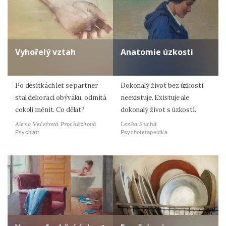
Vyhořelý vztah
Anatomie úzkosti
Po desítkách let se partner
Dokonalý život bez úzkosti
stal dekorací obýváku, odmítá
neexistuje. Existuje ale
cokoli měnit. Co dělat?
dokonalý život s úzkostí.
Alena Večeřová Procházková
Lenka Suchá
Psychiatr
Psychoterapeutka