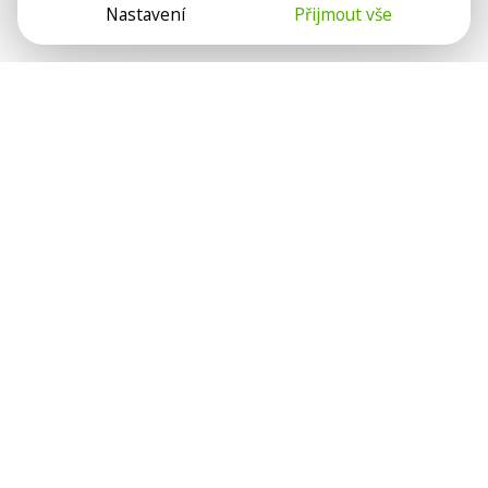
Nastavení
Přijmout vše
Psychologové a psychoterapeuti na webu Psychologie.cz
sdílí své zkušenosti s lidmi, kterým se nemohou věnovat
osobně. Připojte se k nám, podporujeme se navzájem.
Díky.
Předplatné
Darujte předplatné
Přihlásit