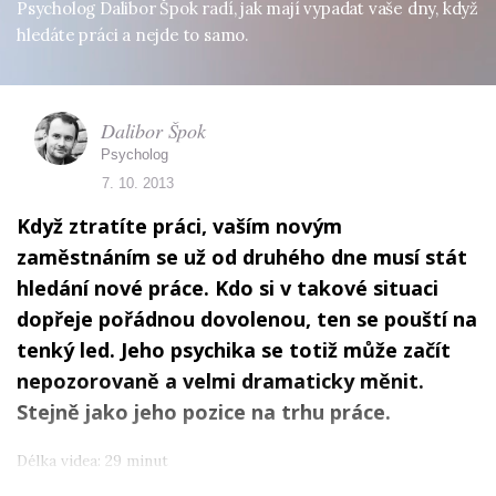
Psycholog Dalibor Špok radí, jak mají vypadat vaše dny, když
hledáte práci a nejde to samo.
Dalibor Špok
Psycholog
7. 10. 2013
Když ztratíte práci, vaším novým
zaměstnáním se už od druhého dne musí stát
hledání nové práce. Kdo si v takové situaci
dopřeje pořádnou dovolenou, ten se pouští na
tenký led. Jeho psychika se totiž může začít
nepozorovaně a velmi dramaticky měnit.
Stejně jako jeho pozice na trhu práce.
Délka videa: 29 minut