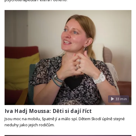
33 min
Iva Hadj Moussa: Děti si dají říct
Jsou moc na mobilu, špatně jí a málo spí. Dětem škodí úplně stejné
neduhy jako jejich rodičům.