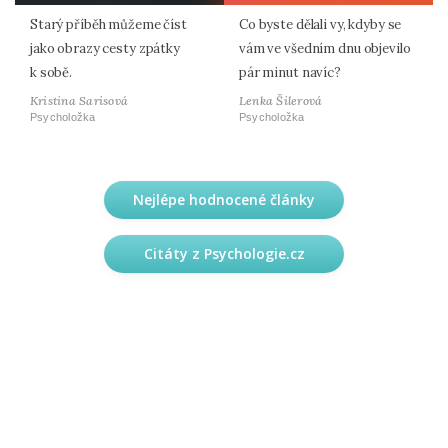
Starý příběh můžeme číst
Co byste dělali vy, kdyby se
jako obrazy cesty zpátky
vám ve všedním dnu objevilo
k sobě.
pár minut navíc?
Kristina Sarisová
Lenka Šilerová
Psycholožka
Psycholožka
Nejlépe hodnocené články
Citáty z Psychologie.cz