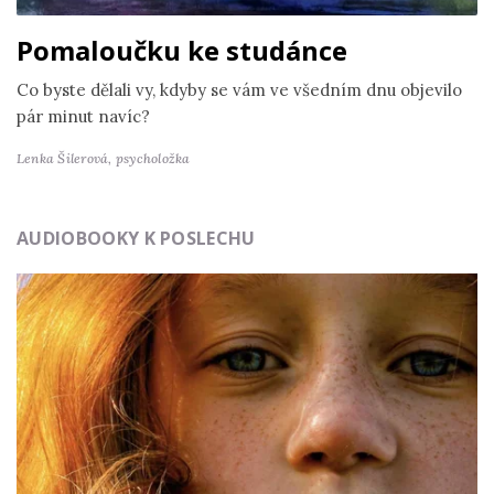
Pomaloučku ke studánce
Co byste dělali vy, kdyby se vám ve všedním dnu objevilo
pár minut navíc?
Lenka Šilerová,
psycholožka
AUDIOBOOKY K POSLECHU