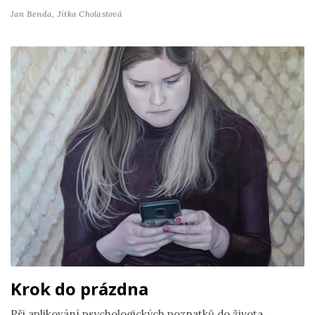
Jan Benda,
Jitka Cholastová
Krok do prázdna
Při aplikování psychologických poznatků do života