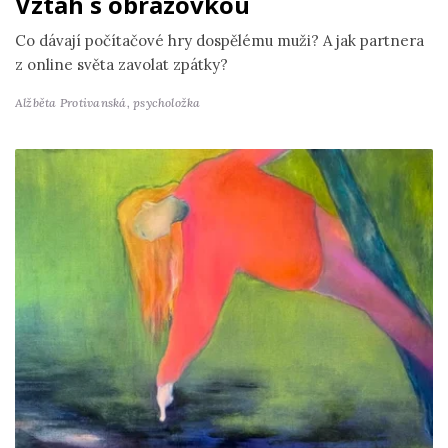
Vztah s obrazovkou
Co dávají počítačové hry dospělému muži? A jak partnera
z online světa zavolat zpátky?
Alžběta Protivanská,
psycholožka