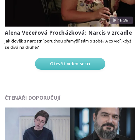
1h 58m
Alena Večeřová Procházková: Narcis v zrcadle
Jak člověk s narcistní poruchou přemýšlí sám o sobě? A co vidí, když
se dívá na druhé?
Otevřít video sekci
ČTENÁŘI DOPORUČUJÍ