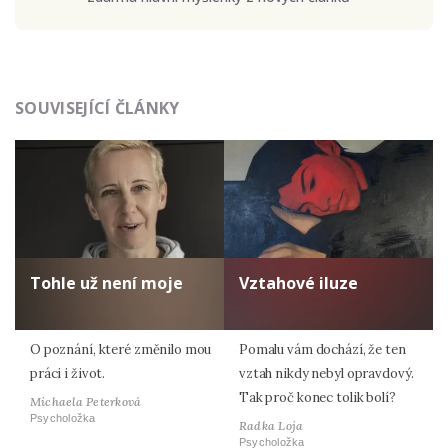
Odeslat
SOUVISEJÍCÍ ČLÁNKY
Zadáním e-mailu souhlasíte se zpracováním osobních
údajů.
Tohle už není moje
Vztahové iluze
O poznání, které změnilo mou
Pomalu vám dochází, že ten
práci i život.
vztah nikdy nebyl opravdový.
Tak proč konec tolik bolí?
Michaela Peterková
Psycholožka
Radka Loja
Psycholožka