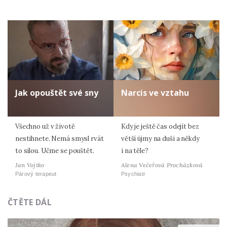
Jak opouštět své sny
Narcis ve vztahu
Všechno už v životě
Kdy je ještě čas odejít bez
nestihnete. Nemá smysl rvát
větší újmy na duši a někdy
to silou. Učme se pouštět.
i na těle?
Jan Vojtko
Alena Večeřová Procházková
Párový terapeut
Psychiatr
ČTĚTE DÁL