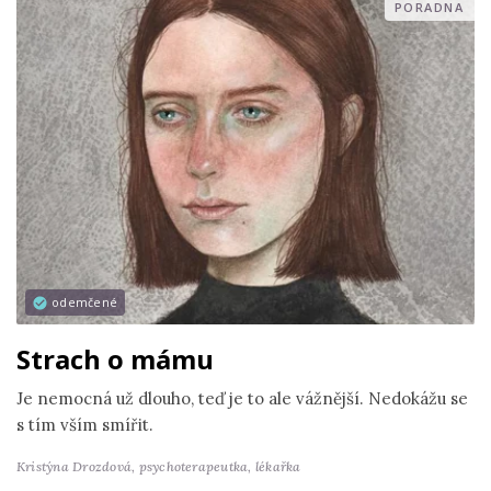
PORADNA
odemčené
Strach o mámu
Je nemocná už dlouho, teď je to ale vážnější. Nedokážu se
s tím vším smířit.
Kristýna Drozdová,
psychoterapeutka, lékařka