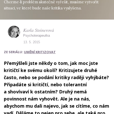
Chceme‑li problém skutečně vyřešit, musíme vytvořit
situaci, ve které bude naše kritika vyslyšena.
Karla Steinerová
Psychoterapeutka
13. 5. 2015
ZE SERIÁLU:
UMĚNÍ KRITIZOVAT
Přemýšleli jste někdy o tom, jak moc jste
kritičtí ke svému okolí? Kritizujete druhé
často, nebo se podání kritiky raději vyhýbáte?
Připadáte si kritičtí, nebo tolerantní
a shovívaví k ostatním? Druhý nemá
povinnost nám vyhovět. Ale je na nás,
abychom mu dali najevo, jak se cítíme, co nám
vadí. Děláme to nejen pro sebe, ale také pro