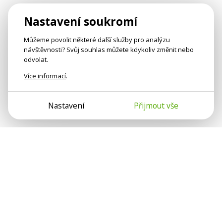
Nastavení soukromí
Můžeme povolit některé další služby pro analýzu
návštěvnosti? Svůj souhlas můžete kdykoliv změnit nebo
odvolat.
Více informací
.
Nastavení
Přijmout vše
Psychologové a psychoterapeuti na webu Psychologie.cz
sdílí své zkušenosti s lidmi, kterým se nemohou věnovat
osobně. Připojte se k nám, podporujeme se navzájem.
Díky.