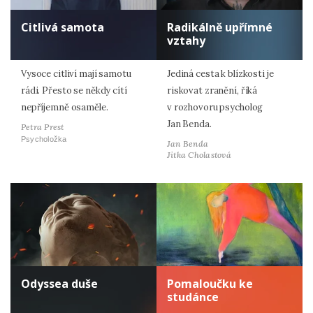
Citlivá samota
Radikálně upřímné
vztahy
Vysoce citliví mají samotu
Jediná cesta k blízkosti je
rádi. Přesto se někdy cítí
riskovat zranění, říká
nepříjemně osaměle.
v rozhovoru psycholog
Jan Benda.
Petra Prest
Psycholožka
Jan Benda
Jitka Cholastová
Odyssea duše
Pomaloučku ke
studánce