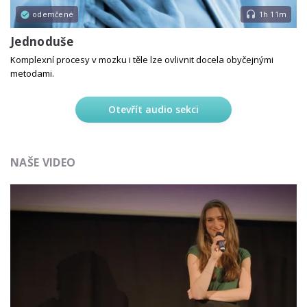
odemčené
1h 11m
Jednoduše
Komplexní procesy v mozku i těle lze ovlivnit docela obyčejnými
metodami.
Otevřít audio sekci
NAŠE VIDEO