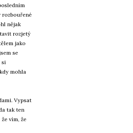
 posledním
v rozbouřené
hl nějak
tavit rozjetý
 tělem jako
jsem se
 si
ěkdy mohla
dami. Vypsat
da tak ten
 že vím, že