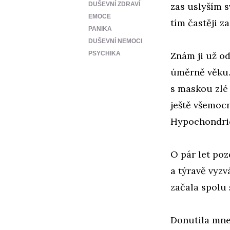
DUŠEVNÍ ZDRAVÍ
zas uslyším s
EMOCE
tím častěji z
PANIKA
DUŠEVNÍ NEMOCI
PSYCHIKA
Znám ji už od
úměrně věku.
s maskou zlé 
ještě všemocn
Hypochondrick
O pár let po
a týravě vyzv
začala spolu
Donutila mne 