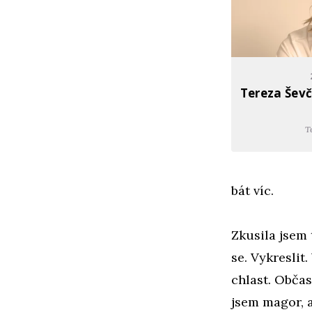
Tereza Ševč
T
bát víc.
Zkusila jsem
se. Vykreslit
chlast. Občas
jsem magor, 