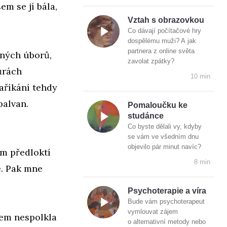
em se jí bála,
Vztah s obrazovkou
Co dávají počítačové hry
dospělému muži? A jak
partnera z online světa
lných úborů,
zavolat zpátky?
ůrách
10 min
zaříkání tehdy
balvan.
Pomaloučku ke
studánce
Co byste dělali vy, kdyby
se vám ve všedním dnu
objevilo pár minut navíc?
ém předloktí
8 min
e. Pak mne
Psychoterapie a víra
Bude vám psychoterapeut
vymlouvat zájem
sem nespolkla
o alternativní metody nebo