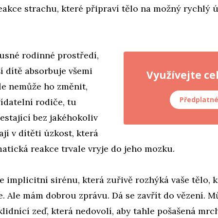
eakce strachu, které připraví tělo na možný rychlý 
usné rodinné prostředí,
ší dítě absorbuje všemi
Využívejte ce
ale nemůže ho změnit,
Předplatn
datelní rodiče, tu
restající bez jakéhokoliv
jí v dítěti úzkost, která
atická reakce trvale vryje do jeho mozku.
 implicitní sirénu, která zuřivě rozhýká vaše tělo, k
. Ale mám dobrou zprávu. Dá se zavřít do vězení. Mů
idnící zeď, která nedovolí, aby tahle pošašená mrc