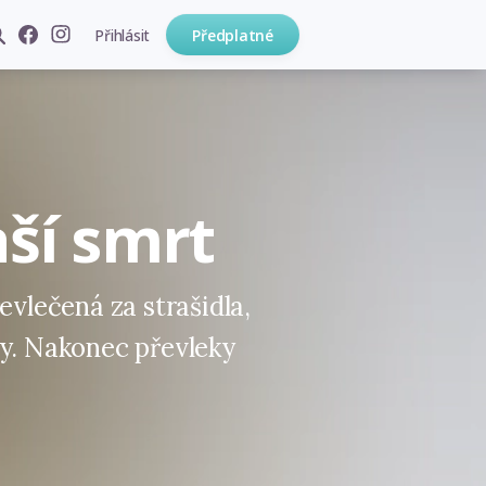
Přihlásit
Předplatné
aší smrt
evlečená za strašidla,
ny. Nakonec převleky