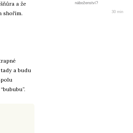
 šňůra a že
náboženství?
30 min
m shořím.
 trapné
 tady a budu
spolu
 “bububu”.