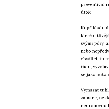
preventivní r
útok.
Kupříkladu d
které citlivěj
svými póry, 
nebo nepředví
chválící, tu t
řádu, vyvoláva
se jako autom
Vymazat tuhle
zamane, nejde
neuronovou kl