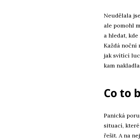
Neudělala jse
ale pomohl mi
a hledat, kde
Každá noční m
jak svítící l
kam nakladla 
Co to 
Panická poru
situací, kter
řešit. A na n