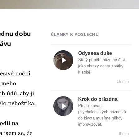
Jednu dobu
ČLÁNKY K POSLECHU
hávu
Odyssea duše
Starý příběh můžeme číst
jako obrazy cesty zpátky
ěsivé noční
k sobě.
16 min
u mého
h údů, aby ji
Krok do prázdna
lo nebožtíka.
Při aplikování
psychologických poznatků
do života musíme někdy
lodii na
improvizovat.
 jsem se, že
8 min