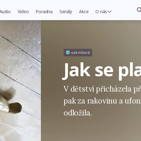
Audio
Video
Poradna
Seriály
Akce
O nás
odemčené
Jak se pl
V dětství přicházela př
pak za rakovinu a ufo
odložila.