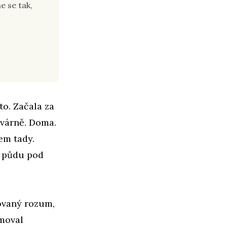
e se tak,
to. Začala za
avárně. Doma.
em tady.
u půdu pod
rovaný rozum,
omoval