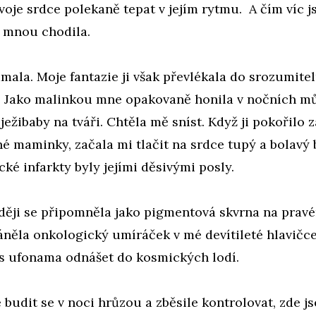
voje srdce polekaně tepat v jejím rytmu. A čím víc js
a mnou chodila.
mala. Moje fantazie ji však převlékala do srozumite
 Jako malinkou mne opakovaně honila v nočních m
ježibaby na tváři. Chtěla mě sníst. Když ji pokořilo 
é maminky, začala mi tlačit na srdce tupý a bolavý 
é infarkty byly jejími děsivými posly.
zději se připomněla jako pigmentová skvrna na prav
áněla onkologický umíráček v mé devítileté hlavičc
 s ufonama odnášet do kosmických lodí.
budit se v noci hrůzou a zběsile kontrolovat, zde j