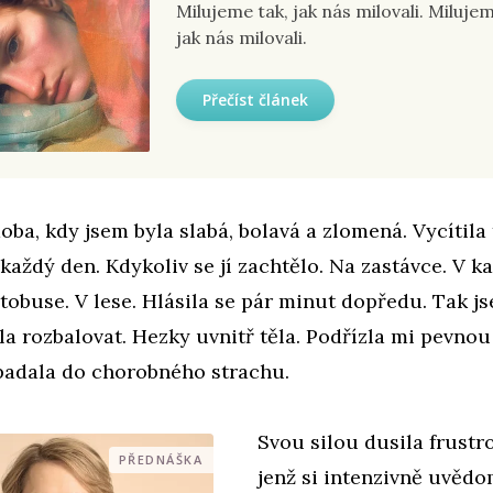
Milujeme tak, jak nás milovali. Milujem
jak nás milovali.
Přečíst článek
doba, kdy jsem byla slabá, bolavá a zlomená. Vycítila 
aždý den. Kdykoliv se jí zachtělo. Na zastávce. V k
tobuse. V lese. Hlásila se pár minut dopředu. Tak js
la rozbalovat. Hezky uvnitř těla. Podřízla mi pevno
padala do chorobného strachu.
Svou silou dusila frust
PŘEDNÁŠKA
jenž si intenzivně uvěd