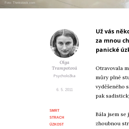
Foto: Thinkstock.com
Už vás něk
za mnou ch
panické úzk
Olga
Otravovala m
Trampotová
Psycholožka
můry plné st
vyděšeného s
6. 5. 2011
pak sadistick
SMRT
Bála jsem se 
STRACH
zhoubnou stru
ÚZKOST