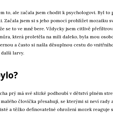
m to, ale začala jsem chodit k psychologovi. Byl to
. Začala jsem si s jeho pomocí prohlížet mozaiku s
 že se to ve mně bere. Vždycky jsem citlivě přefiltrov
ůra, která proletěla na míli daleko, byla mou osob
ucernou a často si našla děsuplnou cestu do vnitřníh
další larvy.
bylo?
cha prý má své slizké podhoubí v dětství plném str
é malého človíčka přesahují, se kterými si neví rady 
ejisté a těžko definovatelné ohrožení mozek reaguje