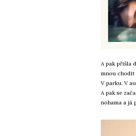
A pak přišla 
mnou chodit k
V parku. V au
A pak se zača
nohama a já 