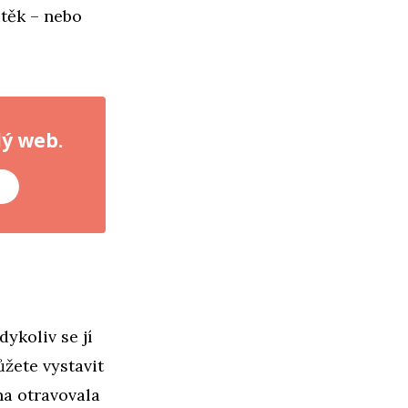
útěk – nebo
lý web.
é
dykoliv se jí
žete vystavit
ha otravovala