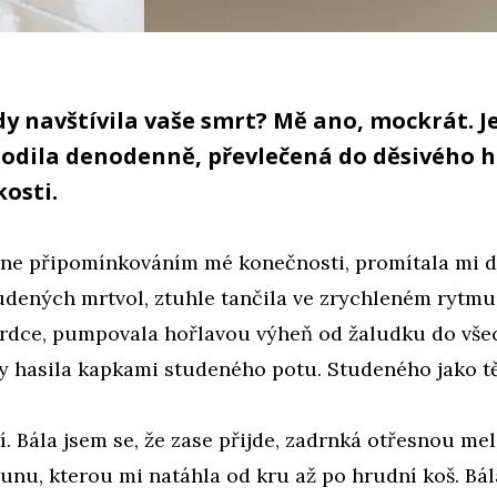
dy navštívila vaše smrt? Mě ano, mockrát. 
odila denodenně, převlečená do děsivého 
osti.
ne připomínkováním mé konečnosti, promítala mi d
udených mrtvol, ztuhle tančila ve zrychleném rytm
rdce, pumpovala hořlavou výheň od žaludku do všec
y hasila kapkami studeného potu. Studeného jako tě
jí. Bála jsem se, že zase přijde, zadrnká otřesnou me
nu, kterou mi natáhla od kru až po hrudní koš. Bála