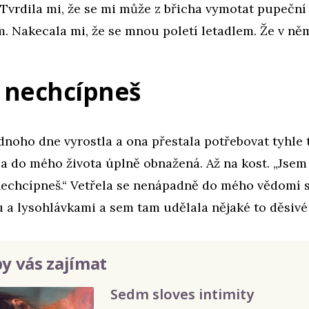
. Tvrdila mi, že se mi může z břicha vymotat pupeční
. Nakecala mi, že se mnou poletí letadlem. Že v ně
 nechcípneš
dnoho dne vyrostla a ona přestala potřebovat tyhle
la do mého života úplně obnažená. Až na kost. „Jsem
nechcípneš.“ Vetřela se nenápadně do mého vědomí 
 a lysohlávkami a sem tam udělala nějaké to děsivé
y vás zajímat
Sedm sloves intimity