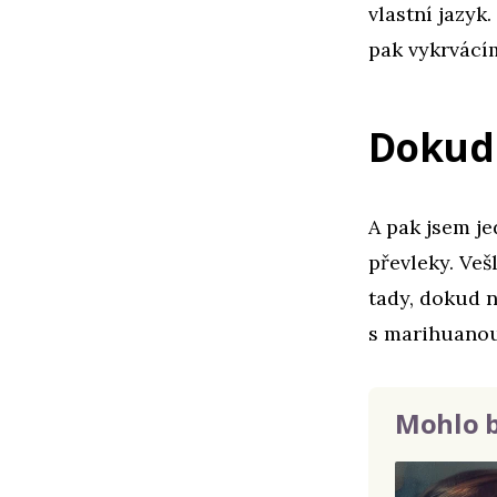
vlastní jazyk
pak vykrvácím
Dokud
A pak jsem je
převleky. Veš
tady, dokud 
s marihuanou
Mohlo b