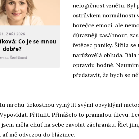
nelogičnost vznětu. Byl
ostrůvkem normálnosti 
horečce emocí, ale nemo
21. ZÁŘÍ 2026
důrazněji zasáhnout, zas
íková: Co je se mnou
řetězec paniky. Šířila se
dobře?
narůžovělá obluda. Bála 
ereza Ševčíková
opravdu hodně. Neumím
představit, že bych se n
 tu mrchu úzkostnou vymýtit svými obvyklými meto
. Vypovídat. Přitulit. Přinášelo to pramalou úlevu. Le
 jsem měla chuť na sebe zavolat záchranku. Říct jim,
a ať mě odvezou do blázince.