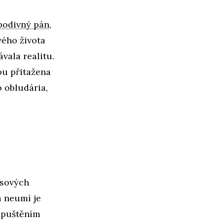
podivný pán
,
vého života
ávala realitu.
ou přitažena
o obludária,
esových
a neumí je
 spuštěním