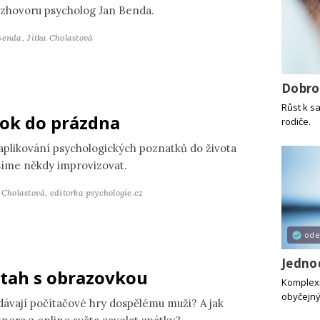
ozhovoru psycholog Jan Benda.
Benda,
Jitka Cholastová
Dobro
Růst k sa
ok do prázdna
rodiče.
 aplikování psychologických poznatků do života
íme někdy improvizovat.
a Cholastová,
editorka psychologie.cz
od
Jedno
tah s obrazovkou
Komplexní
obyčejn
dávají počítačové hry dospělému muži? A jak