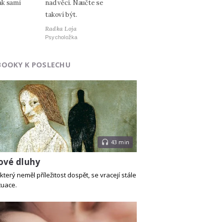
ak sami
nad věcí. Naučte se
takoví být.
Radka Loja
Psycholožka
BOOKY K POSLECHU
43 min
ové dluhy
který neměl příležitost dospět, se vracejí stále
tuace.