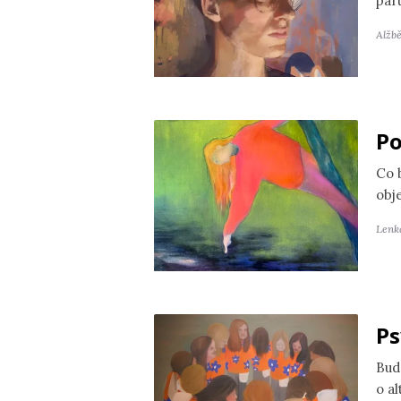
par
Alžb
Po
Co 
obj
Lenk
Ps
Bud
o a