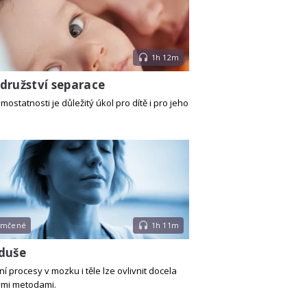
1h 12m
družství separace
mostatnosti je důležitý úkol pro dítě i pro jeho
emčené
1h 11m
duše
 procesy v mozku i těle lze ovlivnit docela
ými metodami.