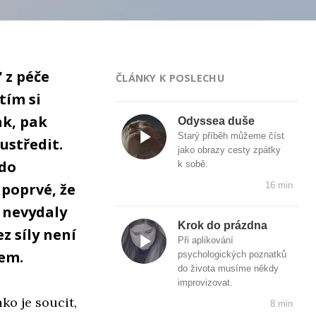
 z péče
ČLÁNKY K POSLECHU
tím si
ak, pak
Odyssea duše
Starý příběh můžeme číst
ustředit.
jako obrazy cesty zpátky
 do
k sobě.
poprvé, že
16 min
e nevydaly
Krok do prázdna
z síly není
Při aplikování
tem.
psychologických poznatků
do života musíme někdy
improvizovat.
ko je soucit,
8 min