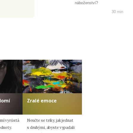
náboženství?
30 min
domí
Zralé emoce
omí vyrůstá
Neučte se triky, jak jednat
odnoty.
s druhými, abyste vypadali