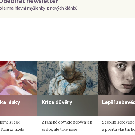
Odebírat newsletter
zdarma hlavní myšlenky z nových článků
Odeslat
Zadáním e-mailu souhlasíte se zpracováním osobních údajů.
ka lásky
Krize důvěry
Lepší sebevě
jsme si tak
Zraněné obvykle nebývá jen
Stabilní sebevěd
 Kam zmizelo
srdce, ale také naše
z pocitu vlastní h