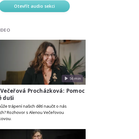
Otevřít audio sekci
IDEO
56 min
 Večeřová Procházková: Pomoc
é duši
ůže trápení našich dětí naučit o nás
ch? Rozhovor s Alenou Večeřovou
kovou.