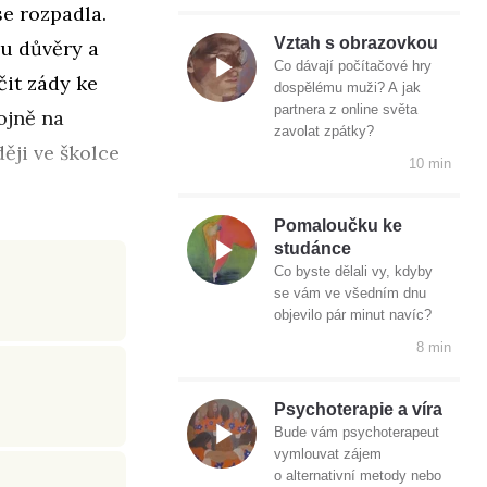
se rozpadla.
Vztah s obrazovkou
vu důvěry a
Co dávají počítačové hry
čit zády ke
dospělému muži? A jak
partnera z online světa
ojně na
zavolat zpátky?
ěji ve školce
10 min
Pomaloučku ke
studánce
Co byste dělali vy, kdyby
se vám ve všedním dnu
objevilo pár minut navíc?
8 min
Psychoterapie a víra
Bude vám psychoterapeut
vymlouvat zájem
o alternativní metody nebo