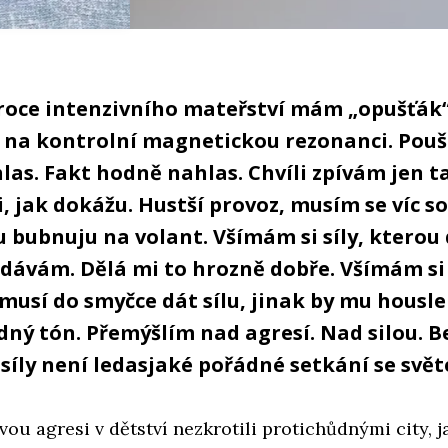
roce intenzivního mateřství mám „opušťák“
u na kontrolní magnetickou rezonanci. Pouš
as. Fakt hodně nahlas. Chvíli zpívám jen t
i, jak dokážu. Hustší provoz, musím se víc so
 bubnuju na volant. Všímám si síly, kterou
dávám. Dělá mi to hrozně dobře. Všímám si 
 musí do smyčce dát sílu, jinak by mu housl
ný tón. Přemýšlím nad agresí. Nad silou. Be
síly není ledasjaké pořádné setkání se svě
u agresi v dětství nezkrotili protichůdnými city, ja