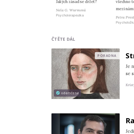
Jakých zásad se držet?
všechno t
mezi nám
Nela G. Wurmová
Psychoterapeutka
Petra Pres
Psycholožk
ČTĚTE DÁL
St
PORADNA
Je 
se s
Kris
odemčené
Ra
Jedi