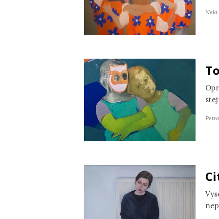
Nela
To
Opr
ste
Petr
Ci
Vyso
nep