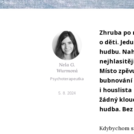
Ilustrace:
Guim Tió
Zhruba po 
o děti. Jed
hudbu. Nahl
nejhlasitěj
Nela G.
Místo zpěvu
Wurmová
Psychoterapeutka
bubnování 
i houslista
5. 8. 2024
žádný kloud
hudba. Bez 
Kdybychom svo