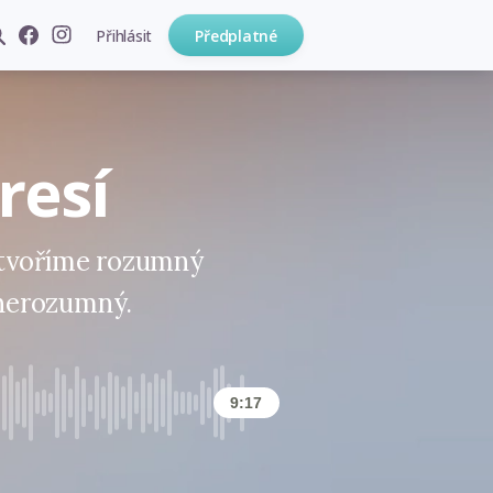
Přihlásit
Předplatné
resí
ytvoříme rozumný
ý nerozumný.
9:17