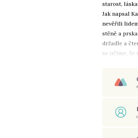
starost, lásk
Jak napsal K
nevěřili lide
stěně a prska
držadle a čte
se učíme, že