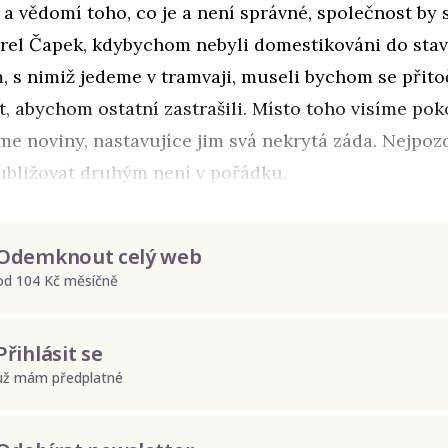
a a vědomí toho, co je a není správné, společnost by 
arel Čapek, kdybychom nebyli domestikováni do sta
m, s nimiž jedeme v tramvaji, museli bychom se přito
t, abychom ostatní zastrašili. Místo toho visíme pok
me noviny, nastavujíce jim svá nekrytá záda. Nejpozd
 ubližovat druhým není v pořádku.
Odemknout celý web
od 104 Kč měsíčně
Přihlásit se
už mám předplatné