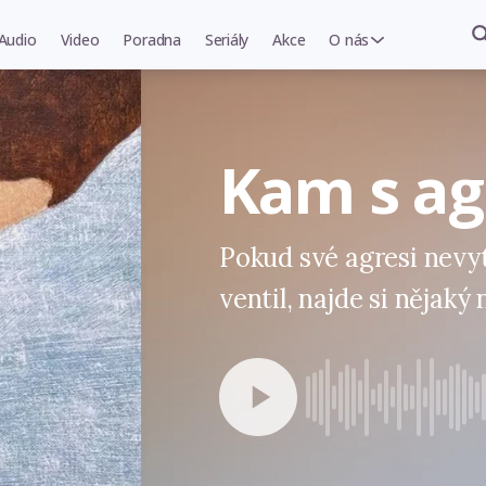
Audio
Video
Poradna
Seriály
Akce
O nás
Kam s ag
Pokud své agresi nev
ventil, najde si nějak