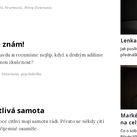
 G. Wurmová,
Petra Detersová
Lenka
 znám!
Jak posí
avdu si rozumíme nejlíp, když s druhým sdílíme
přednášk
jnou zkušenost?
a Detersová,
psycholožka
tlivá samota
Marké
ce citliví mají samotu rádi. Přesto se někdy cítí
na cel
říjemně osaměle.
Co o sob
Přednášk