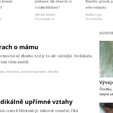
o krásné
ješitnost. Jak obnovit ve
Změňte způsob, j
i?
vztahu blízkost?
sebe vnímáte.
t
Michal Mynář
Radka Loja
a
Psychologie.cz
Psycholožka
AUDIO
rach o mámu
nemocná už dlouho, teď je to ale vážnější. Nedokážu
 tím vším smířit.
týna Drozdová,
psychoterapeutka, lékařka
Vývoj
Člověku, 
stejné si
dikálně upřímné vztahy
ná cesta k blízkosti je riskovat zranění, říká