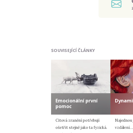
SOUVISEJÍCÍ ČLÁNKY
Emocionální první
Dynami
pomoc
Citová zranění potřebují
Najednou 
ošetřit stejně jako ta fyzická.
vzdálení…