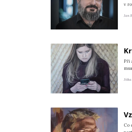
v r
Jan 
Kr
Při
mus
Jitk
Vz
Co 