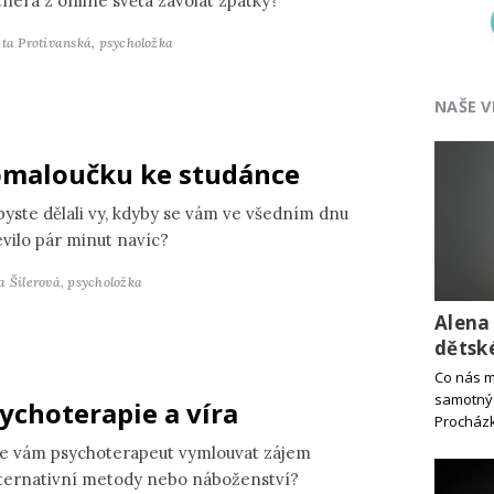
tnera z online světa zavolat zpátky?
ěta Protivanská,
psycholožka
NAŠE V
maloučku ke studánce
byste dělali vy, kdyby se vám ve všedním dnu
evilo pár minut navíc?
a Šilerová,
psycholožka
Alena
dětsk
Co nás m
samotný
ychoterapie a víra
Procház
e vám psychoterapeut vymlouvat zájem
lternativní metody nebo náboženství?