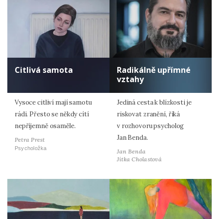
Citlivá samota
Radikálně upřímné
vztahy
Vysoce citliví mají samotu
Jediná cesta k blízkosti je
rádi. Přesto se někdy cítí
riskovat zranění, říká
nepříjemně osaměle.
v rozhovoru psycholog
Jan Benda.
Petra Prest
Psycholožka
Jan Benda
Jitka Cholastová