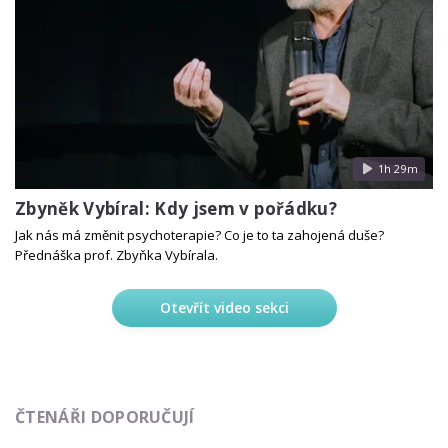
1h 29m
Zbyněk Vybíral: Kdy jsem v pořádku?
Jak nás má změnit psychoterapie? Co je to ta zahojená duše?
Přednáška prof. Zbyňka Vybírala.
Otevřít video sekci
ČTENÁŘI DOPORUČUJÍ