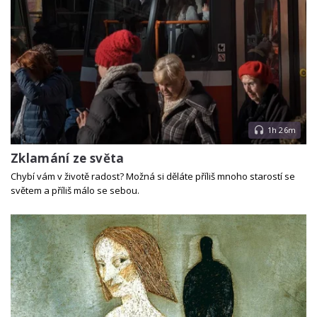
1h 26m
Zklamání ze světa
Chybí vám v životě radost? Možná si děláte příliš mnoho starostí se
světem a příliš málo se sebou.