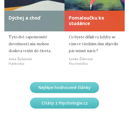
Dýchej a choď
Pomaloučku ke
studánce
Tyto dvě zapomenuté
Co byste dělali vy, kdyby se
dovednosti nás mohou
vám ve všedním dnu objevilo
doslova vrátit do života.
pár minut navíc?
Jana Šulistová
Lenka Šilerová
Publicistka
Psycholožka
Nejlépe hodnocené články
Citáty z Psychologie.cz