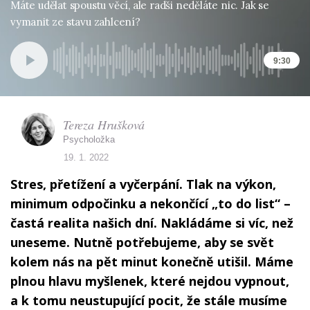
Máte udělat spoustu věcí, ale radši neděláte nic. Jak se
vymanit ze stavu zahlcení?
9:30
Tereza Hrušková
Psycholožka
19. 1. 2022
Stres, přetížení a vyčerpání. Tlak na výkon,
minimum odpočinku a nekončící „to do list“ –
častá realita našich dní. Nakládáme si víc, než
uneseme. Nutně potřebujeme, aby se svět
kolem nás na pět minut konečně utišil. Máme
plnou hlavu myšlenek, které nejdou vypnout,
a k tomu neustupující pocit, že stále musíme