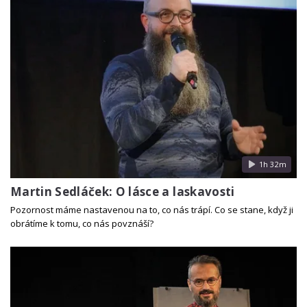
1h 32m
Martin Sedláček: O lásce a laskavosti
Pozornost máme nastavenou na to, co nás trápí. Co se stane, když ji
obrátíme k tomu, co nás povznáší?