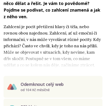
něco dělat a řešit. Je vám to povědomé?
Pojďme se podívat, co zahlcení znamená a jak
z něho ven.
Zahlcení je pocit přetížení hlavy či těla, nebo
rovnou obou najednou. Zahlcení, ať už emoční či
informační, v nás může vyvolávat různé pocity. Kdy
přichází? Často ve chvíli, kdy je toho na nás příliš.
Může se objevovat v situacích, kdy nevíme, kam
dřív skočit. Postupně se v tom všem, co máme
udělat a co se kolem nás děje, začínáme ztrácet.
Odemknout celý web
od 104 Kč měsíčně