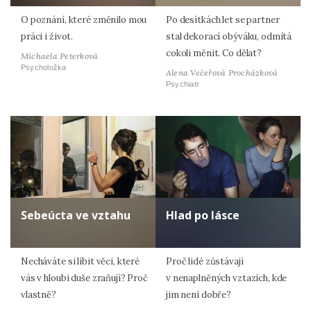
O poznání, které změnilo mou
Po desítkách let se partner
práci i život.
stal dekorací obýváku, odmítá
cokoli měnit. Co dělat?
Michaela Peterková
Psycholožka
Alena Večeřová Procházková
Psychiatr
Sebeúcta ve vztahu
Hlad po lásce
Necháváte si líbit věci, které
Proč lidé zůstávají
vás v hloubi duše zraňují? Proč
v nenaplněných vztazích, kde
vlastně?
jim není dobře?