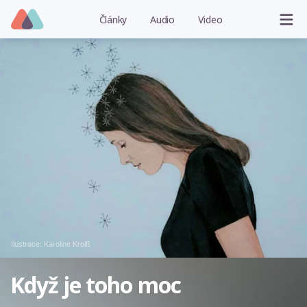
Články
Audio
Video
Ilustrace:
Karoline Kroiß
Když je toho moc