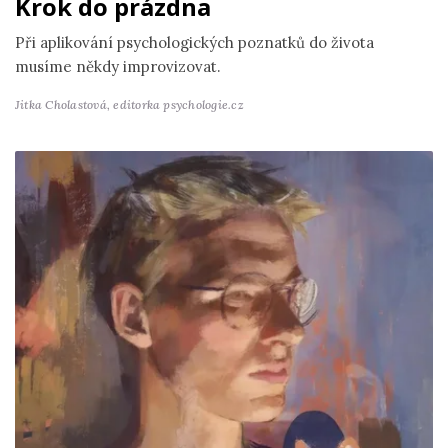
Krok do prázdna
Při aplikování psychologických poznatků do života
musíme někdy improvizovat.
Jitka Cholastová,
editorka psychologie.cz