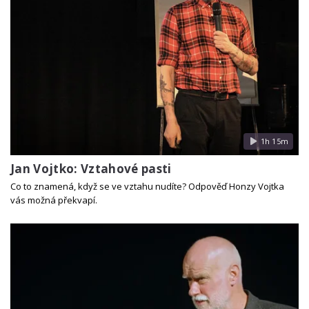
1h 15m
Jan Vojtko: Vztahové pasti
Co to znamená, když se ve vztahu nudíte? Odpověď Honzy Vojtka
vás možná překvapí.