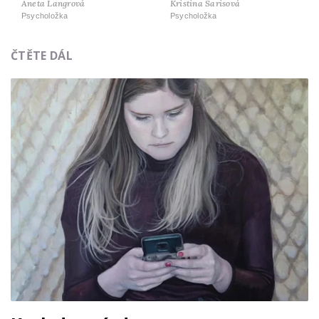
Aneta Langrová
Kristina Sarisová
Psycholožka
Psycholožka
ČTĚTE DÁL