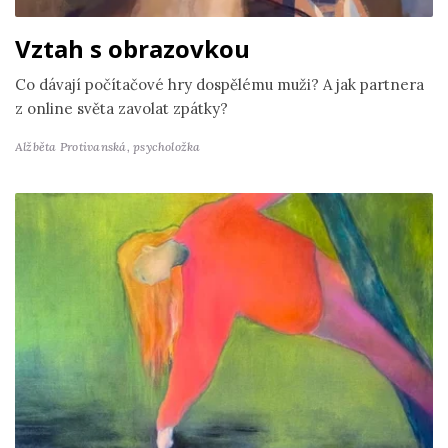
Vztah s obrazovkou
Co dávají počítačové hry dospělému muži? A jak partnera
z online světa zavolat zpátky?
Alžběta Protivanská,
psycholožka