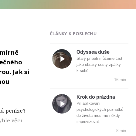
ČLÁNKY K POSLECHU
esmírně
Odyssea duše
Starý příběh můžeme číst
lečného
jako obrazy cesty zpátky
ou. Jak si
k sobě.
hou
16 min
Krok do prázdna
Při aplikování
lá peníze?
psychologických poznatků
do života musíme někdy
yhle věci
improvizovat.
8 min