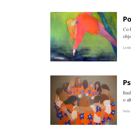
Po
Co 
obj
Lenk
Ps
Bud
o a
Nela