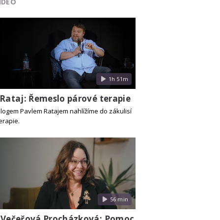
IDEO
1h 51m
 Rataj: Řemeslo párové terapie
logem Pavlem Ratajem nahlížíme do zákulisí
erapie.
56 min
 Večeřová Procházková: Pomoc