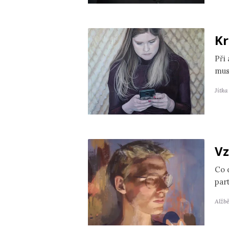
Kr
Při
mus
Jitk
Vz
Co 
par
Alžb