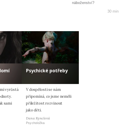
náboženství?
30 min
domí
Psychické potřeby
omí vyrůstá
V dospělosti se nám
odnoty.
připomíná, co jsme neměli
ak sami
příležitost rozvinout
jako děti.
Dana Kynclová
Psycholožka