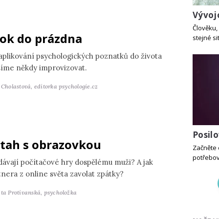
Vývoj
Člověku, 
ok do prázdna
stejné si
 aplikování psychologických poznatků do života
íme někdy improvizovat.
a Cholastová,
editorka psychologie.cz
Posil
tah s obrazovkou
Začněte 
potřebova
dávají počítačové hry dospělému muži? A jak
tnera z online světa zavolat zpátky?
ěta Protivanská,
psycholožka