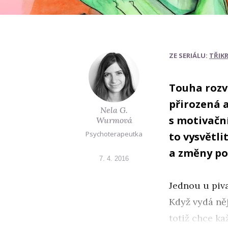
ZE SERIÁLU:
TŘIK
Touha rozví
přirozená 
Nela G.
s motivačn
Wurmová
Psychoterapeutka
to vysvětl
a změny po
7. 4. 2016
Jednou u piva
Když vydá něj
totiž chce kaž