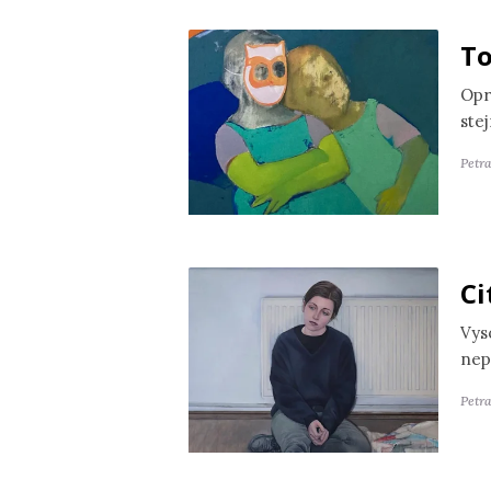
To
Opr
ste
Petr
Ci
Vyso
nep
Petra