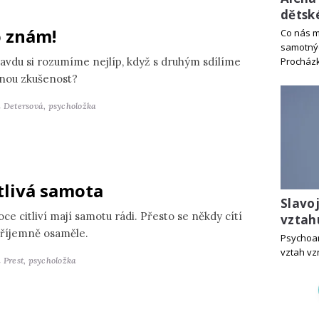
dětsk
 znám!
Co nás m
samotný
avdu si rozumíme nejlíp, když s druhým sdílíme
Procház
jnou zkušenost?
a Detersová,
psycholožka
tlivá samota
Slavo
ce citliví mají samotu rádi. Přesto se někdy cítí
vztah
říjemně osaměle.
Psychoan
vztah vz
 Prest,
psycholožka