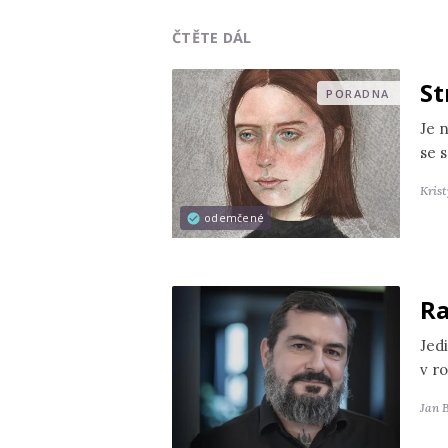
ČTĚTE DÁL
St
PORADNA
Je 
se s
Kris
odemčené
Ra
Jedi
v r
Jan 