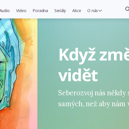
Audio
Video
Poradna
Seriály
Akce
O nás
Když změ
vidět
Seberozvoj nás někdy 
samých, než aby nám v