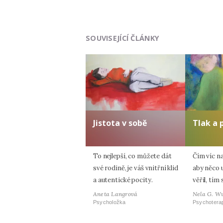
SOUVISEJÍCÍ ČLÁNKY
Jistota v sobě
Tlak a 
To nejlepší, co můžete dát
Čím víc na
své rodině, je váš vnitřní klid
aby něco 
a autentické pocity.
věřil, tím 
Aneta Langrová
Nela G. W
Psycholožka
Psychotera