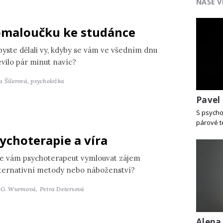
NAŠE V
maloučku ke studánce
byste dělali vy, kdyby se vám ve všedním dnu
evilo pár minut navíc?
a Šilerová,
psycholožka
Pavel
S psycho
párové t
ychoterapie a víra
e vám psychoterapeut vymlouvat zájem
lternativní metody nebo náboženství?
 G. Wurmová,
Petra Detersová
Alena