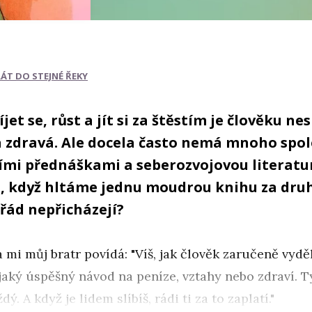
RÁT DO STEJNÉ ŘEKY
jet se, růst a jít si za štěstím je člověku n
a zdravá. Ale docela často nemá mnoho spo
ími přednáškami a seberozvojovou literatur
it, když hltáme jednu moudrou knihu za dru
řád nepřicházejí?
 mi můj bratr povídá: "Víš, jak člověk zaručeně vydě
aký úspěšný návod na peníze, vztahy nebo zdraví. T
dý. A když je lidem slíbíš, rádi ti za to zaplatí."