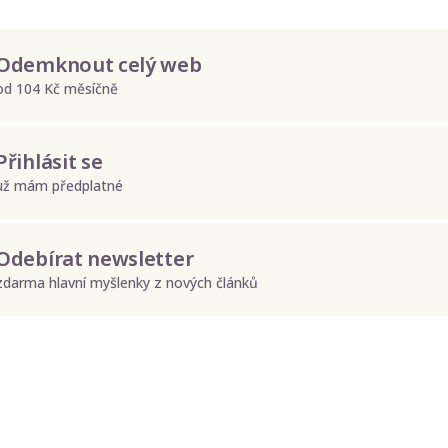
Odemknout celý web
od 104 Kč měsíčně
Přihlásit se
už mám předplatné
Odebírat newsletter
zdarma hlavní myšlenky z nových článků
Odeslat
Zadáním e-mailu souhlasíte se zpracováním osobních údajů.