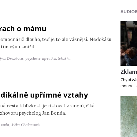
AUDIO
rach o mámu
nemocná už dlouho, teď je to ale vážnější. Nedokážu
 tím vším smířit.
týna Drozdová,
psychoterapeutka, lékařka
Zklam
Chybí vám
mnoho st
dikálně upřímné vztahy
ná cesta k blízkosti je riskovat zranění, říká
ozhovoru psycholog Jan Benda.
Benda,
Jitka Cholastová