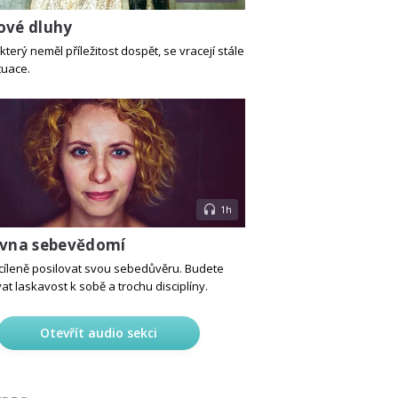
ové dluhy
který neměl příležitost dospět, se vracejí stále
tuace.
1h
ovna sebevědomí
cíleně posilovat svou sebedůvěru. Budete
t laskavost k sobě a trochu disciplíny.
Otevřít audio sekci