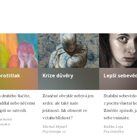
protitlak
Krize důvěry
Lepší sebevě
 druhého tlačíte,
Zraněné obvykle nebývá jen
Stabilní sebevěd
udělal nebo něčemu
srdce, ale také naše
z pocitu vlastní h
spíš se zatvrdí.
ješitnost. Jak obnovit ve
Změňte způsob, j
vztahu blízkost?
sebe vnímáte.
urmová
peutka
Michal Mynář
Radka Loja
Psychologie.cz
Psycholožka