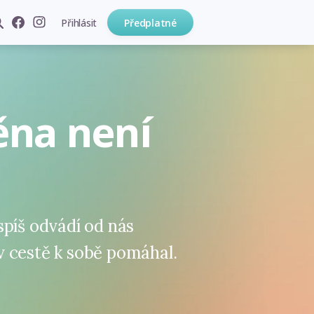
Přihlásit
Předplatné
na není
spíš odvádí od nás
 cestě k sobě pomáhal.