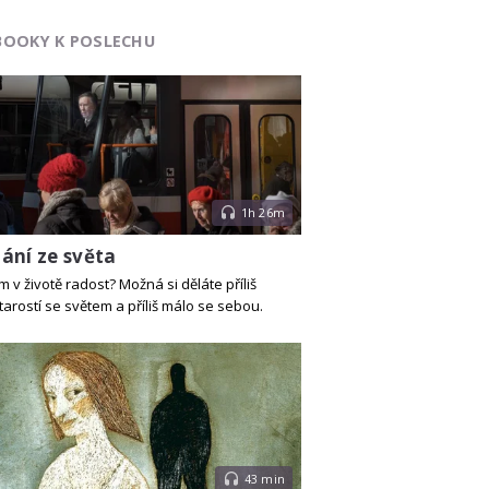
BOOKY K POSLECHU
1h 26m
ání ze světa
 v životě radost? Možná si děláte příliš
arostí se světem a příliš málo se sebou.
43 min