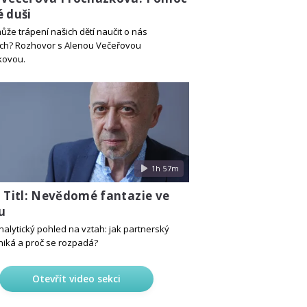
é duši
ůže trápení našich dětí naučit o nás
ch? Rozhovor s Alenou Večeřovou
kovou.
1h 57m
j Titl: Nevědomé fantazie ve
u
alytický pohled na vztah: jak partnerský
niká a proč se rozpadá?
Otevřít video sekci