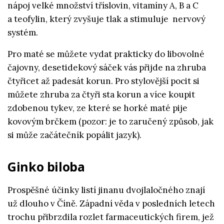
nápoj velké množství tříslovin, vitamíny A, B a C
a teofylin, který zvyšuje tlak a stimuluje nervový
systém.
Pro maté se můžete vydat prakticky do libovolné
čajovny, desetidekový sáček vás přijde na zhruba
čtyřicet až padesát korun. Pro stylovější pocit si
můžete zhruba za čtyři sta korun a více koupit
zdobenou tykev, ze které se horké maté pije
kovovým brčkem (pozor: je to zaručený způsob, jak
si může začátečník popálit jazyk).
Ginko biloba
Prospěšné účinky listí jinanu dvojlaločného znají
už dlouho v Číně. Západní věda v posledních letech
trochu přibrzdila rozlet farmaceutických firem, jež