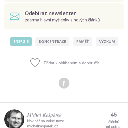
Odebírat newsletter
zdarma hlavní myšlenky z nových článků
ENERGIE
KONCENTRACE
PAMĚŤ
VÝZKUM
Odeslat
Zadáním e-mailu souhlasíte se zpracováním osobních
Přidat k oblíbeným a doporučit
údajů.
Michal Kašpárek
45
Novinář na volné noze
článků
michalkasparek.cz
od autora