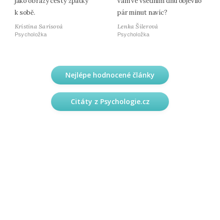
jako obrazy cesty zpátky
vám ve všedním dnu objevilo
k sobě.
pár minut navíc?
Kristina Sarisová
Lenka Šilerová
Psycholožka
Psycholožka
Nejlépe hodnocené články
Citáty z Psychologie.cz