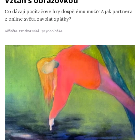
Vztah s obrazovkou
Co dávají počítačové hry dospělému muži? A jak partnera
z online světa zavolat zpátky?
Alžběta Protivanská,
psycholožka