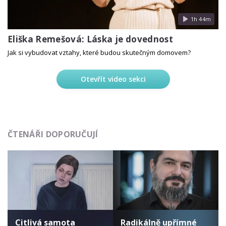
1h 44m
Eliška Remešová: Láska je dovednost
Jak si vybudovat vztahy, které budou skutečným domovem?
Otevřít video sekci
ČTENÁŘI DOPORUČUJÍ
Citlivá samota
Radikálně upřímné