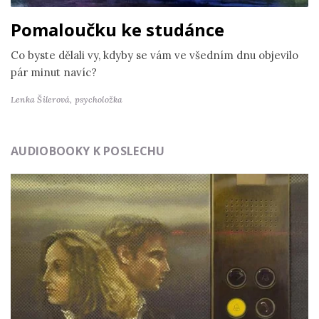
Pomaloučku ke studánce
Co byste dělali vy, kdyby se vám ve všedním dnu objevilo
pár minut navíc?
Lenka Šilerová,
psycholožka
AUDIOBOOKY K POSLECHU