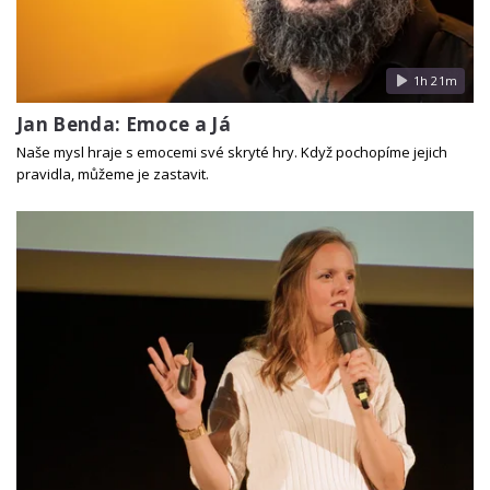
1h 21m
Jan Benda: Emoce a Já
Naše mysl hraje s emocemi své skryté hry. Když pochopíme jejich
pravidla, můžeme je zastavit.