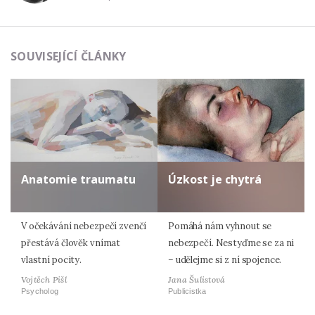
SOUVISEJÍCÍ ČLÁNKY
Anatomie traumatu
Úzkost je chytrá
V očekávání nebezpečí zvenčí
Pomáhá nám vyhnout se
přestává člověk vnímat
nebezpečí. Nestyďme se za ni
vlastní pocity.
– udělejme si z ní spojence.
Vojtěch Pišl
Jana Šulistová
Psycholog
Publicistka