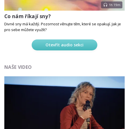
1h 19m
Co nám říkají sny?
Divné sny má každý. Pozornost věnujte těm, které se opakují. Jak je
pro sebe můžete využít?
Otevřít audio sekci
NAŠE VIDEO