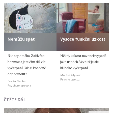
Nemůžu spát
Vysoce funkční úzkost
Nic nepomáhá. Zažíváte
Někdy úzkost navenek vypadá
bezmoc a jste čím dál víc
jako úspěch. Vevnitř je ale
vyčerpaní. Jak si konečně
hluboké vyčerpání.
odpočinout?
Michal Mynář
Psychologie.cz
Lenka Suchá
Psychoterapeutka
ČTĚTE DÁL