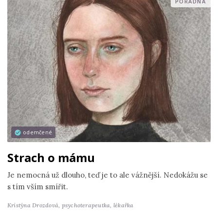
PORADNA
odemčené
Strach o mámu
Je nemocná už dlouho, teď je to ale vážnější. Nedokážu se
s tím vším smířit.
Kristýna Drozdová,
psychoterapeutka, lékařka