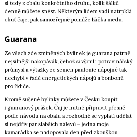
si tedy z obalu konkrétního druhu, kolik šálků
denně můžete snést. Některým lidem vadí natrpklá
chuť čaje, pak samozřejmě pomůže lžička medu.
Guarana
Ze všech zde zmíněných bylinek je guarana patrně
nejsilnější nakopávák, čehož si všiml i potravinářský
průmysl a výtažky ze semen paulonie nápojné tak
nechybí v řadě energetických nápojů a bonbonů
pro řidiče.
Kromě sušené bylinky můžete v Česku koupit
i guaranový prášek. Čaj je nutné připravit přesně
podle návodu na obalu a rozhodně se vyplatí udělat
si nejdřív pár slabších nálevů – jedna moje
kamarádka se nadopovala den před zkouškou