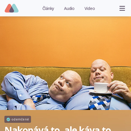
Články
Audio
Video
Foto: Thinkstock.com
odemčené
Nakopává to, ale káva to