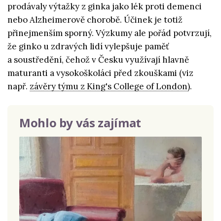
prodávaly výtažky z ginka jako lék proti demenci
nebo Alzheimerově chorobě. Účinek je totiž
přinejmenším sporný. Výzkumy ale pořád potvrzují,
že ginko u zdravých lidí vylepšuje paměť
a soustředění, čehož v Česku využívají hlavně
maturanti a vysokoškoláci před zkouškami (viz
např.
závěry týmu z King's College of London
).
Mohlo by vás zajímat