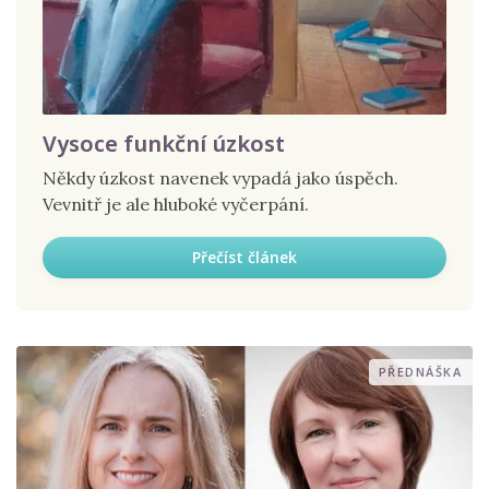
Vysoce funkční úzkost
Někdy úzkost navenek vypadá jako úspěch.
Vevnitř je ale hluboké vyčerpání.
Přečíst článek
PŘEDNÁŠKA