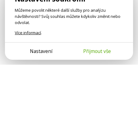
Můžeme povolit některé další služby pro analýzu
návštěvnosti? Svůj souhlas můžete kdykoliv změnit nebo
odvolat.
Více informací
.
Nastavení
Přijmout vše
Psychologové a psychoterapeuti na webu Psychologie.cz
sdílí své zkušenosti s lidmi, kterým se nemohou věnovat
osobně. Připojte se k nám, podporujeme se navzájem.
Díky.