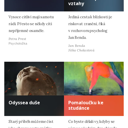
vztahy
Vysoce citliví mají samotu
Jediná cesta k blízkosti je
rádi. Přesto se někdy cítí
riskovat zranění, říká
nepříjemně osaměle.
v rozhovoru psycholog
Jan Benda.
Petra Prest
Psycholožka
Jan Benda
Jitka Cholastová
Odyssea duše
Pomaloučku ke
studánce
Starý příběh můžeme číst
Co byste dělali vy, kdyby se