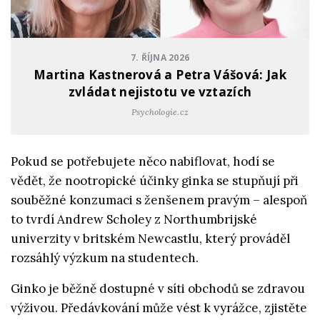
7. ŘÍJNA 2026
Martina Kastnerová a Petra Vášová: Jak
zvládat nejistotu ve vztazích
Psychologie.cz
Pokud se potřebujete něco nabiflovat, hodí se
vědět, že nootropické účinky ginka se stupňují při
souběžné konzumaci s ženšenem pravým – alespoň
to tvrdí Andrew Scholey z Northumbrijské
univerzity v britském Newcastlu, který prováděl
rozsáhlý výzkum na studentech.
Ginko je běžně dostupné v síti obchodů se zdravou
výživou. Předávkování může vést k vyrážce, zjistěte