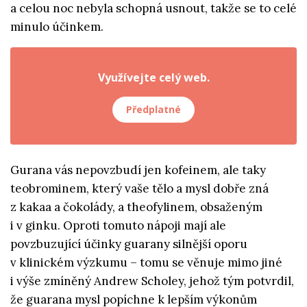
a celou noc nebyla schopná usnout, takže se to celé
minulo účinkem.
Využívejte celý web.
Předplatné
Gurana vás nepovzbudí jen kofeinem, ale taky
teobrominem, který vaše tělo a mysl dobře zná
z kakaa a čokolády, a theofylinem, obsaženým
i v ginku. Oproti tomuto nápoji mají ale
povzbuzující účinky guarany silnější oporu
v klinickém výzkumu – tomu se věnuje mimo jiné
i výše zmíněný Andrew Scholey, jehož tým potvrdil,
že guarana mysl popíchne k lepším výkonům