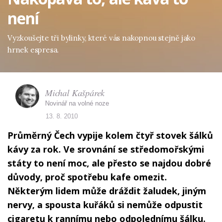
není
Vyzkoušejte tři bylinky, které vás nakopnou stejně jako
hrnek espresa.
Michal Kašpárek
Novinář na volné noze
13. 8. 2010
Průměrný Čech vypije kolem čtyř stovek šálků
kávy za rok. Ve srovnání se středomořskými
státy to není moc, ale přesto se najdou dobré
důvody, proč spotřebu kafe omezit.
Některým lidem může dráždit žaludek, jiným
nervy, a spousta kuřáků si nemůže odpustit
cigaretu k rannímu nebo odpolednímu šálku.