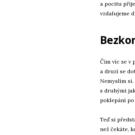
a pocitu přij
vzdalujeme 
Bezkon
Čím víc se v
a druzí se do
Nemyslím si.
s druhými jak
poklepání po
Teď si předst
než čekáte, 