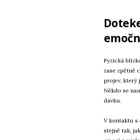
Dotek
emočn
Fyzická blízk
zase zpětně 
projev, který
Někdo se nau
dávku.
V kontaktu s 
stejně tak, j