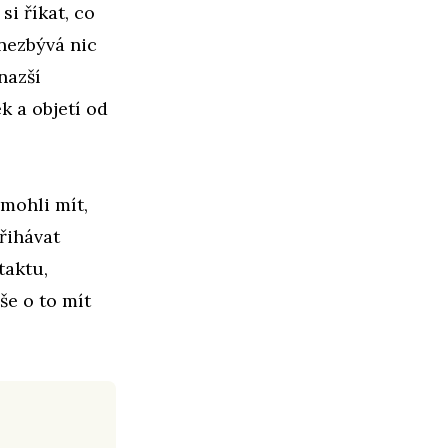
i říkat, co
nezbývá nic
nazší
k a objetí od
mohli mít,
řihávat
taktu,
še o to mít