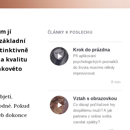
m jí
ČLÁNKY K POSLECHU
 základní
stinktivně
Krok do prázdna
Při aplikování
a kvalitu
psychologických poznatků
Takovéto
do života musíme někdy
improvizovat.
8 min
bjetí,
Vztah s obrazovkou
hodné. Pokud
Co dávají počítačové hry
dospělému muži? A jak
řeb dokonce
partnera z online světa
zavolat zpátky?