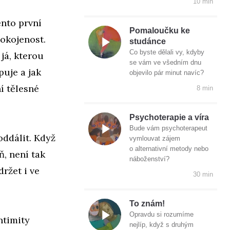
10 min
tento první
Pomaloučku ke
pokojenost.
studánce
Co byste dělali vy, kdyby
já, kterou
se vám ve všedním dnu
puje a jak
objevilo pár minut navíc?
í tělesné
8 min
Psychoterapie a víra
Bude vám psychoterapeut
oddálit. Když
vymlouvat zájem
o alternativní metody nebo
ň, není tak
náboženství?
ržet i ve
30 min
To znám!
Opravdu si rozumíme
ntimity
nejlíp, když s druhým