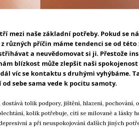
tří mezi naše základní potřeby. Pokud se ná
 z různých příčin máme tendenci se od této
třihávat a neuvědomovat si ji. Přestože in
nám blízkost může zlepšit naši spokojenost 
m dál víc se kontaktu s druhými vyhýbáme. 
í od sebe sama vede k pocitu samoty.
 dostává tolik podpory, jištění, hlazení, pochování, o
lechtání, kolik potřebuje, cítí se milované a lásky 
depresivní a při neuspokojování dalších jiných pot