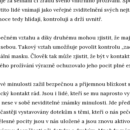
e za selhání či zradu svého vnitřního prožívání. S
tito lidé vnímají jako veřejné zviditelnění svých nejt
oce tedy hlídají, kontrolují a drží uvnitř.
pečném vztahu a díky druhému mohou zjistit, že ma
i sebou. Takový vztah umožňuje povolit kontrolu „za
iální masku. Člověk tak může zjistit, že být v kontakt
ého prožívání výrazně ochuzovalo jeho pocit plné e
vé minulosti zažil bezpečnou a příjemnou blízkost s
cký kontakt rád. Jsou i lidé, kteří se mu naprosto vy
 nese v sobě neviditelné známky minulosti. Jde před
jčastěji vystavovány dotekům s těmi, kteří o nás pečo
lesné pocity jsou v nás uložené a jsou znovu aktiv