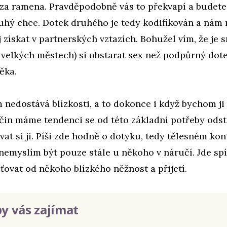
 za ramena. Pravděpodobně vás to překvapí a budete s
ruhý chce. Dotek druhého je tedy kodifikován a nám 
ej získat v partnerských vztazích. Bohužel vím, že je s
 velkých městech) si obstarat sex než podpůrný dote
ěka.
nedostává blízkosti, a to dokonce i když bychom ji 
čin máme tendenci se od této základní potřeby odst
t si ji. Píši zde hodně o dotyku, tedy tělesném kon
emyslím být pouze stále u někoho v náručí. Jde spí
ovat od někoho blízkého něžnost a přijetí.
y vás zajímat