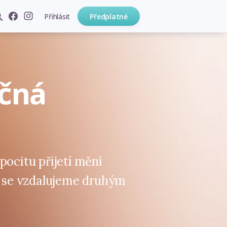
Přihlásit
Předplatné
čná
pocitu přijetí mění
ti se vzdalujeme druhým