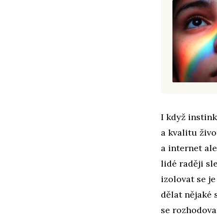
I když instin
a kvalitu živ
a internet al
lidé raději s
izolovat se j
dělat nějaké 
se rozhodova