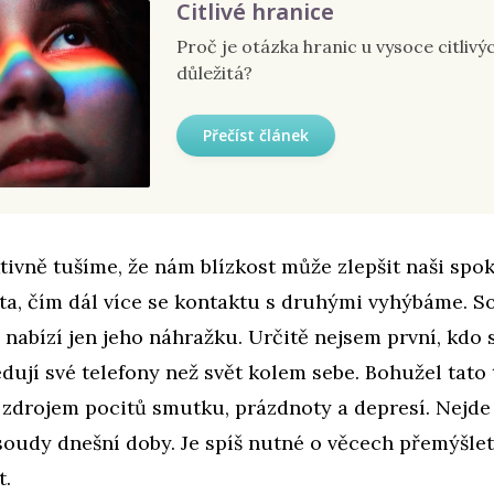
Citlivé hranice
Proč je otázka hranic u vysoce citlivýc
důležitá?
Přečíst článek
ktivně tušíme, že nám blízkost může zlepšit naši spo
ota, čím dál více se kontaktu s druhými vyhýbáme. So
e nabízí jen jeho náhražku. Určitě nejsem první, kdo 
ledují své telefony než svět kolem sebe. Bohužel tat
e zdrojem pocitů smutku, prázdnoty a depresí. Nejde
soudy dnešní doby. Je spíš nutné o věcech přemýšlet
t.