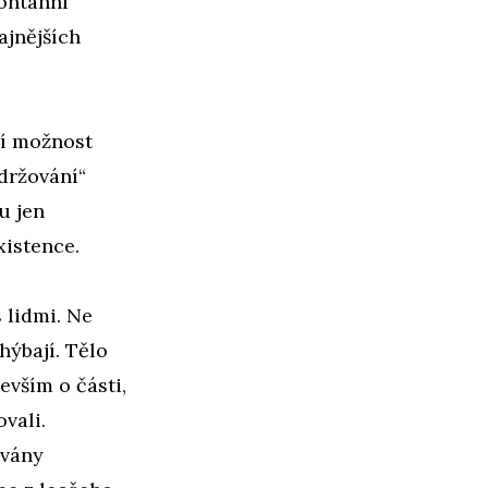
pontánní
ajnějších
jí možnost
držování“
u jen
xistence.
 lidmi. Ne
hýbají. Tělo
evším o části,
vali.
ovány