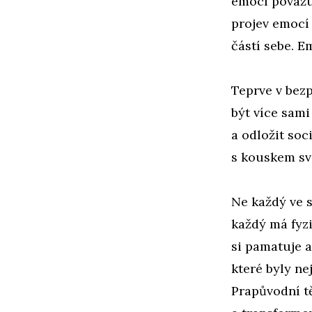
emocí považuj
projev emocí 
částí sebe. Em
Teprve v bez
být více sam
a odložit soc
s kouskem sv
Ne každý ve s
každý má fyzi
si pamatuje a
které byly ne
Prapůvodní tě