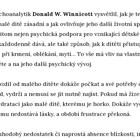
ychoanalytik
Donald W. Winnicott
vysvětlil, jak je 
alé dítě zásadní a jak ovlivňuje jeho další životní s
řitom nejen psychická podpora pro vznikající dětské 
každodenně dává, ale také způsob, jak k dítěti přistu
 při krmení, oblékání, mytí… To vše má vliv na vlastn
ěte a na jeho další psychický vývoj.
zdíl od malého dítěte dokáže počkat a své potřeby 
d, vydrží a nemusí se jít nutně najíst. Pokud má žíze
ratací jako malé dítě, kterému je horko. Dokáže vyd
e mu nedostává lásky, a období frustrace překoná.
hodobý nedostatek či naprostá absence blízkosti, i