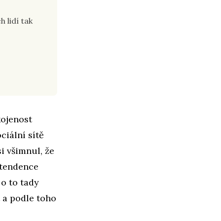
h lidí tak
kojenost
ciální sítě
si všimnul, že
o tendence
 o to tady
 a podle toho