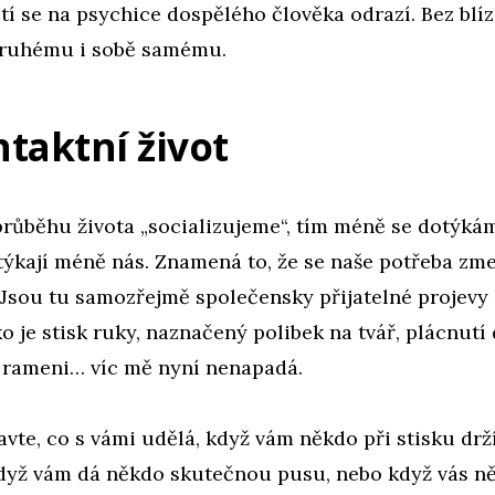
etí se na psychice dospělého člověka odrazí. Bez blíz
druhému i sobě samému.
taktní život
 průběhu života „socializujeme“, tím méně se dotýk
týkají méně nás. Znamená to, že se naše potřeba zm
 Jsou tu samozřejmě společensky přijatelné projevy
o je stisk ruky, naznačený polibek na tvář, plácnutí 
 rameni… víc mě nyní nenapadá.
avte, co s vámi udělá, když vám někdo při stisku drž
když vám dá někdo skutečnou pusu, nebo když vás ně