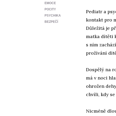
EMOCE
POCITY
Pediatr a ps
PSYCHIKA
kontakt pro m
BEZPEČÍ
Důležitá je p
matka dítěti 
s ním zachází
prožívání dít
Dospělý na ro
má v noci hla
ohrožen dehyd
chvíli, kdy s
Nicméně dlou