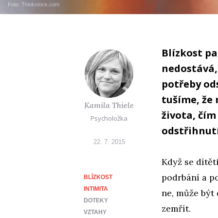
Foto: Thinkstock.com
Blízkost pa
nedostává,
potřeby ods
tušíme, že 
Kamila Thiele
života, čí
Psycholožka
odstřihnut
22. 7. 2015
Když se dítěti
podrbání a po
BLÍZKOST
INTIMITA
ne, může být 
DOTEKY
zemřít.
VZTAHY