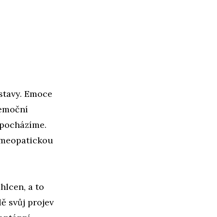
 stavy. Emoce
 emoční
o pocházíme.
homeopatickou
hlcen, a to
ě svůj projev