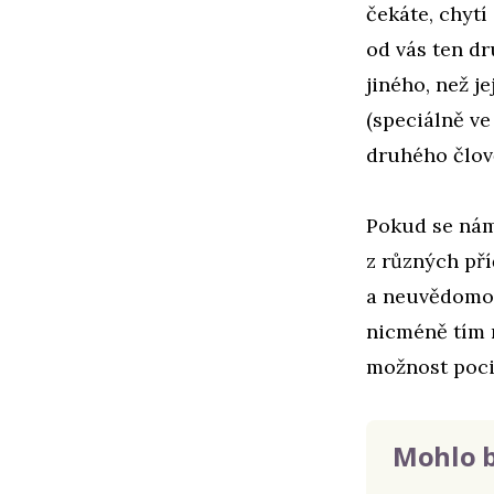
čekáte, chytí
od vás ten d
jiného, než j
(speciálně ve
druhého člov
Pokud se nám 
z různých pří
a neuvědomova
nicméně tím n
možnost pociť
Mohlo b