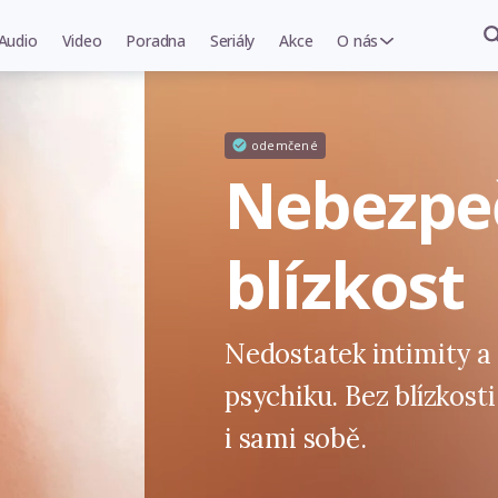
Audio
Video
Poradna
Seriály
Akce
O nás
odemčené
Nebezpe
blízkost
Nedostatek intimity a 
psychiku. Bez blízkos
i sami sobě.