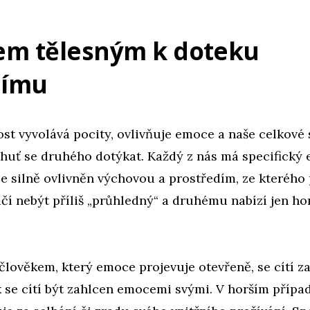
em tělesným k doteku
ímu
ost vyvolává pocity, ovlivňuje emoce a naše celkové
chuť se druhého dotýkat. Každý z nás má specifický
 je silně ovlivněn výchovou a prostředím, ze kteréh
čí nebýt příliš „průhledný“ a druhému nabízí jen 
člověkem, který emoce projevuje otevřeně, se cítí za
ak se cítí být zahlcen emocemi svými. V horším případ