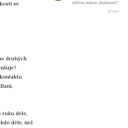
kosti se
sdílíme stejnou zkušenost?
10 min
áme druhých
enšuje?
 kontaktu
dlaní,
í ruku déle,
kdo déle, než