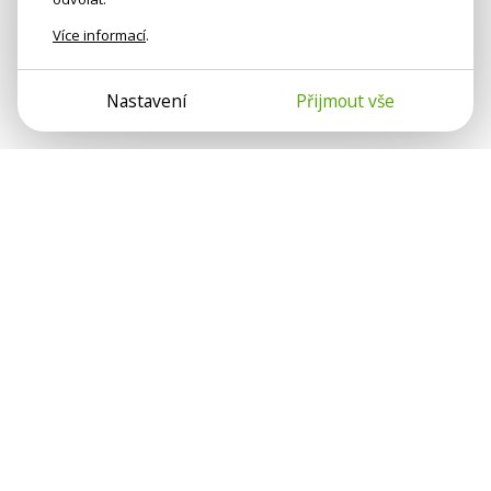
Více informací
.
Nastavení
Přijmout vše
Psychologové a psychoterapeuti na webu Psychologie.cz
sdílí své zkušenosti s lidmi, kterým se nemohou věnovat
osobně. Připojte se k nám, podporujeme se navzájem.
Díky.
Předplatné
Darujte předplatné