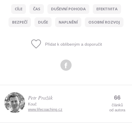
CÍLE
ČAS
DUŠEVNÍ POHODA
EFEKTIVITA
Odeslat
BEZPEČÍ
DUŠE
NAPLNĚNÍ
OSOBNÍ ROZVOJ
Zadáním e-mailu souhlasíte se zpracováním osobních
údajů.
Přidat k oblíbeným a doporučit
Petr Pražák
66
Kouč
článků
www.lifecoaching.cz
od autora