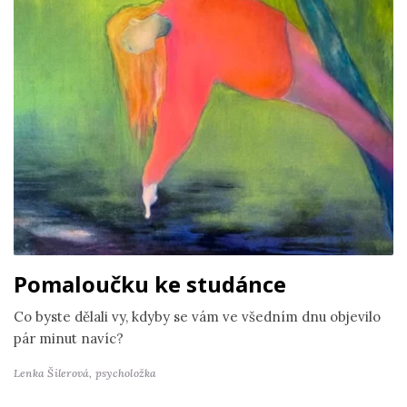
Pomaloučku ke studánce
Co byste dělali vy, kdyby se vám ve všedním dnu objevilo
pár minut navíc?
Lenka Šilerová,
psycholožka