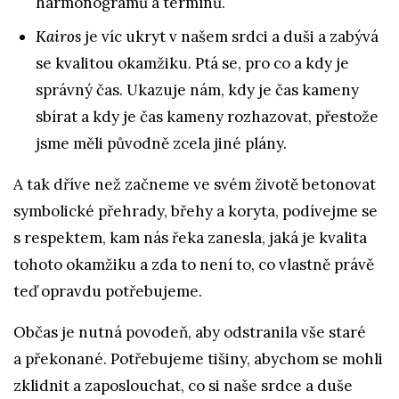
harmonogramů a termínů.
Kairos
je víc ukryt v našem srdci a duši a zabývá
se kvalitou okamžiku. Ptá se, pro co a kdy je
správný čas. Ukazuje nám, kdy je čas kameny
sbírat a kdy je čas kameny rozhazovat, přestože
jsme měli původně zcela jiné plány.
A tak dříve než začneme ve svém životě betonovat
symbolické přehrady, břehy a koryta, podívejme se
s respektem, kam nás řeka zanesla, jaká je kvalita
tohoto okamžiku a zda to není to, co vlastně právě
teď opravdu potřebujeme.
Občas je nutná povodeň, aby odstranila vše staré
a překonané. Potřebujeme tišiny, abychom se mohli
zklidnit a zaposlouchat, co si naše srdce a duše