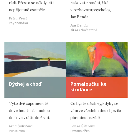
rádi. Přesto se někdy cítí
riskovat zranění, říká
nepříjemně osaměle.
v rozhovoru psycholog
Jan Benda.
Petra Prest
Psycholožka
Jan Benda
Jitka Cholastová
Dýchej a choď
Pomaloučku ke
studánce
Tyto dvě zapomenuté
Co byste dělali vy, kdyby se
dovednosti nás mohou
vám ve všedním dnu objevilo
doslova vrátit do života.
pár minut navíc?
Jana Šulistová
Lenka Šilerová
Publicistka
Psycholožka