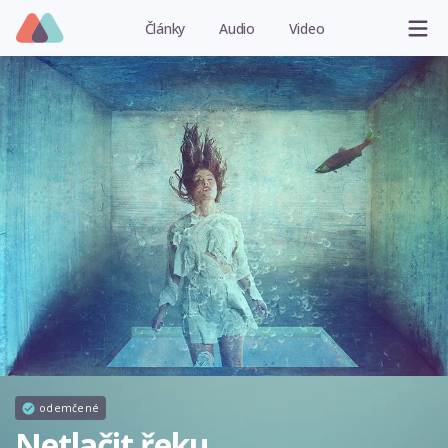
Články
Audio
Video
odemčené
Netlačit řeku