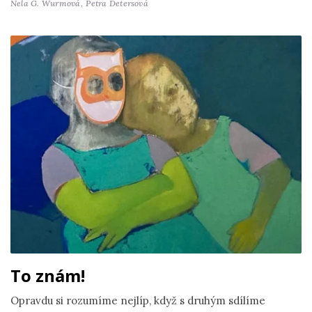
Nela G. Wurmová,
Petra Detersová
To znám!
Opravdu si rozumíme nejlíp, když s druhým sdílíme