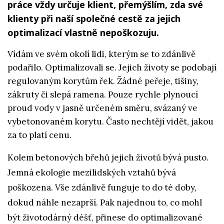
práce vždy určuje klient, přemýšlím, zda své
klienty při naší společné cestě za jejich
optimalizací vlastně nepoškozuju.
Vídám ve svém okolí lidi, kterým se to zdánlivě
podařilo. Optimalizovali se. Jejich životy se podobají
regulovaným korytům řek. Žádné peřeje, tišiny,
zákruty či slepá ramena. Pouze rychle plynoucí
proud vody v jasně určeném směru, svázaný ve
vybetonovaném korytu. Často nechtějí vidět, jakou
za to platí cenu.
Kolem betonových břehů jejich životů bývá pusto.
Jemná ekologie mezilidských vztahů bývá
poškozena. Vše zdánlivě funguje to do té doby,
dokud náhle nezaprší. Pak najednou to, co mohl
být životodárný déšť, přinese do optimalizované