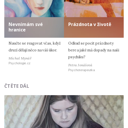
Nevnímám své
Prázdnota v životě
hranice
Naučte se reagovat včas, když
Odkud se pocit prázdnoty
druzí dělají něco na váš úkor.
bere a jaké má dopady na naši
psychiku?
Michal Mynář
Psychologie.cz
Petra Jonášová
Psychoterapeutka
ČTĚTE DÁL