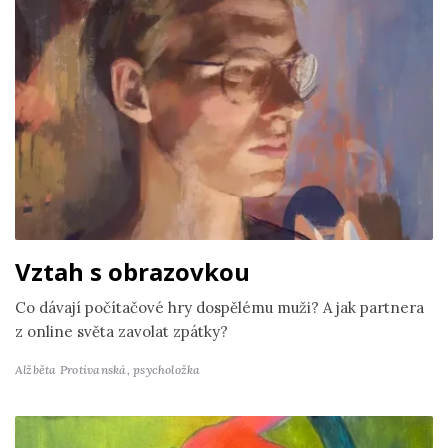
Vztah s obrazovkou
Co dávají počítačové hry dospělému muži? A jak partnera
z online světa zavolat zpátky?
Alžběta Protivanská,
psycholožka