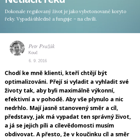
Dokonale regulovaný život je jako vybetonované koryto
řeky. Vypadá úhledně a funguje – na chvíli.
Petr Pražák
Kouč
6. 9. 2016
Chodí ke mně klienti, kteří chtějí být
optimalizováni. Přejí si vyladit a vyhladit své
životy tak, aby byli maximálně výkonní,
efektivní a v pohodě. Aby vše plynulo a nic
nedrhlo. Mají jasně stanovený směr a cíl,
představy, jak má vypadat ten správný život,
a já se jejich píli a cílevědomosti musím
obdivovat. A přesto, že v koučinku cíl a směr