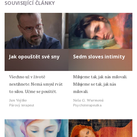
SOUVISEJÍCÍ ČLÁNKY
Jak opouštět své sny
Sedm sloves intimity
Všechno už v životě
Milujeme tak, jak nás milovali.
nestihnete. Nemá smysl rvát
Milujeme se tak, jak nás
to silou. Učme se pouštět.
milovali.
Jan Vojtko
Nela G. Wurmová
Párový terapeut
Psychoterapeutka