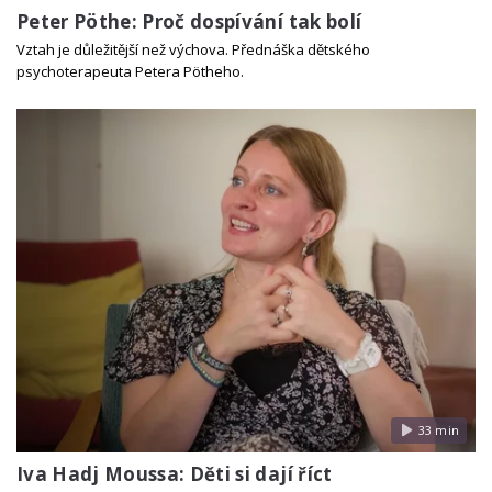
Peter Pöthe: Proč dospívání tak bolí
Vztah je důležitější než výchova. Přednáška dětského
psychoterapeuta Petera Pötheho.
33 min
Iva Hadj Moussa: Děti si dají říct