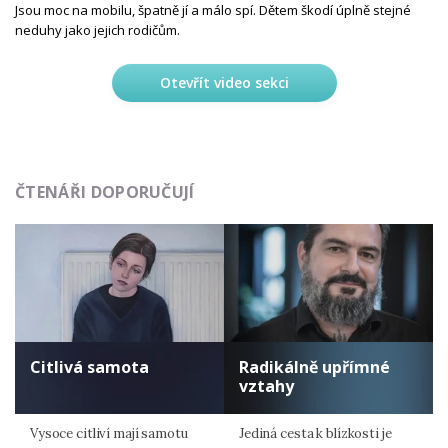
Jsou moc na mobilu, špatně jí a málo spí. Dětem škodí úplně stejné
neduhy jako jejich rodičům.
Otevřít video sekci
ČTENÁŘI DOPORUČUJÍ
Citlivá samota
Radikálně upřímné
vztahy
Vysoce citliví mají samotu
Jediná cesta k blízkosti je