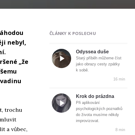
 náhodou
ČLÁNKY K POSLECHU
ji nebyl,
í.
Odyssea duše
Starý příběh můžeme číst
ršené „že
jako obrazy cesty zpátky
 všemu
k sobě.
ovadinu
16 min
Krok do prázdna
Při aplikování
t, trochu
psychologických poznatků
do života musíme někdy
 mluvit
improvizovat.
it a vůbec,
8 min