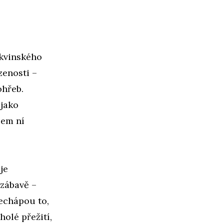
kvinského
zenosti –
ohřeb.
 jako
lem ní
je
 zábavě –
echápou to,
holé přežití,