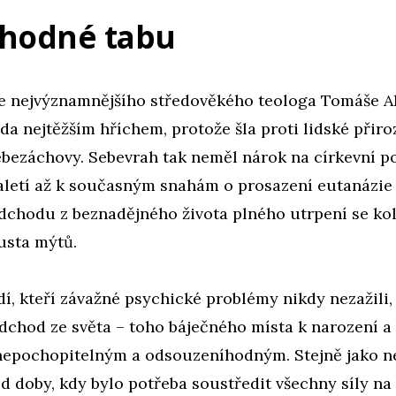
uhodné tabu
e nejvýznamnějšího středověkého teologa Tomáše A
da nejtěžším hříchem, protože šla proti lidské přiro
ebezáchovy. Sebevrah tak neměl nárok na církevní p
aletí až k současným snahám o prosazení eutanázie
dchodu z beznadějného života plného utrpení se ko
usta mýtů.
í, kteří závažné psychické problémy nikdy nezažili, 
dchod ze světa – toho báječného místa k narození a
nepochopitelným a odsouzeníhodným. Stejně jako n
od doby, kdy bylo potřeba soustředit všechny síly na 