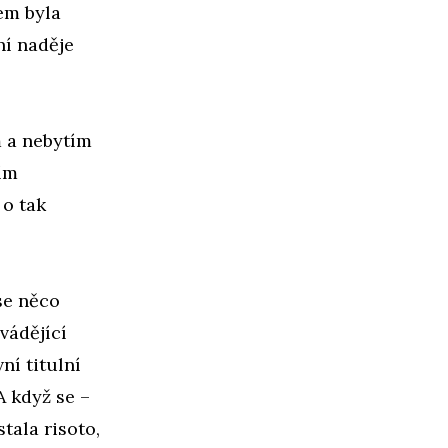
em byla
ní naděje
m a nebytím
ším
 o tak
 se něco
vádějící
ní titulní
A když se –
tala risoto,