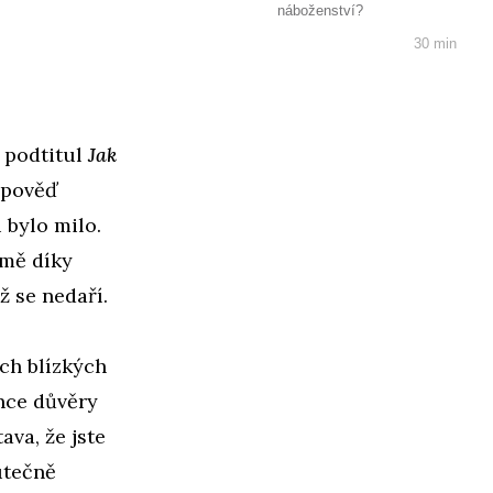
náboženství?
30 min
 podtitul
Jak
výpověď
 bylo milo.
 mě díky
ž se nedaří.
ch blízkých
ince důvěry
ava, že jste
utečně