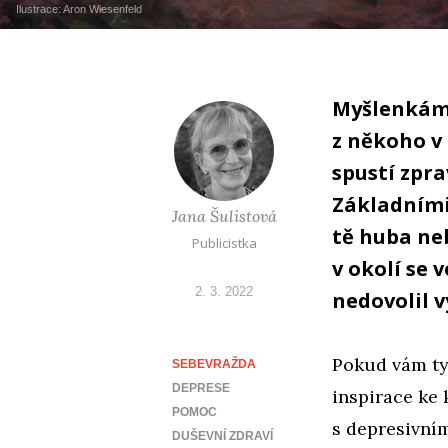
Ilustrace:
Aron Wiesenfeld
Myšlenkám n
z někoho v 
spustí zpr
Základními
Jana Šulistová
tě huba ne
Publicistka
v okolí se
2. 3. 2022
nedovolil v
Pokud vám ty
SEBEVRAŽDA
DEPRESE
inspirace ke 
POMOC
s depresivním
DUŠEVNÍ ZDRAVÍ