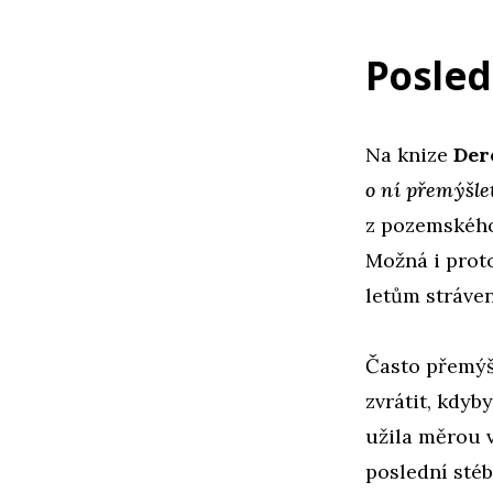
Posled
Na knize
Der
o ní přemýšle
z pozemského 
Možná i prot
letům stráven
Často přemýš
zvrátit, kdyb
užila měrou v
poslední stéb