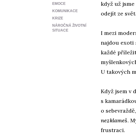
když už jsme 
EMOCE
KOMUNIKACE
odejít ze svě
KRIZE
NÁROČNÁ ŽIVOTNÍ
SITUACE
I mezi modern
najdou exoti 
každé příležit
myšlenkových
U takových m
Když jsem v 
s kamarádko
o sebevraždě,
nezklameš
. M
frustraci.