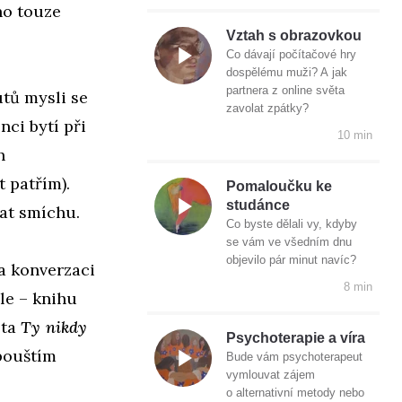
ho touze
Vztah s obrazovkou
Co dávají počítačové hry
dospělému muži? A jak
partnera z online světa
utů mysli se
zavolat zpátky?
ci bytí při
10 min
h
 patřím).
Pomaloučku ke
studánce
at smíchu.
Co byste dělali vy, kdyby
se vám ve všedním dnu
objevilo pár minut navíc?
a konverzaci
8 min
ele – knihu
ěta
Ty nikdy
Psychoterapie a víra
upouštím
Bude vám psychoterapeut
vymlouvat zájem
o alternativní metody nebo