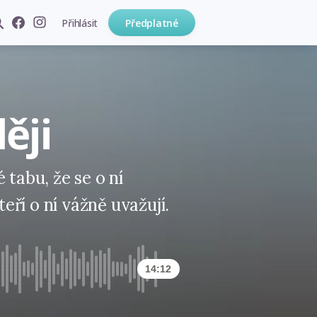
Přihlásit
Předplatné
ěji
 tabu, že se o ní
kteří o ní vážně uvažují.
14:12