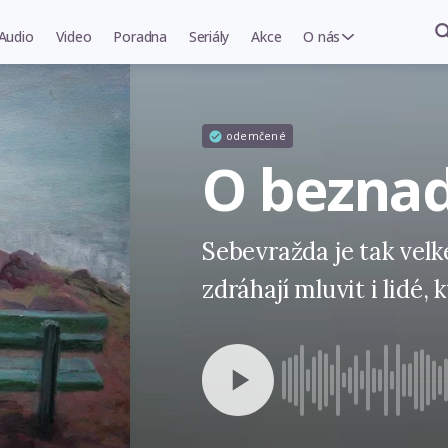
Audio
Video
Poradna
Seriály
Akce
O nás
odemčené
O beznad
Sebevražda je tak velké
zdráhají mluvit i lidé, 