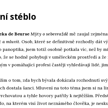
ní stéblo
eka de Beurse
Mýty o sebevraždě
mě zaujal zejména
t a mluvit
. Osob, které se definitivně rozhodly dát 
panoptika, jsem totiž osobně potkala víc, než by mi
o, že se hodně pohybuji v uměleckém prostředí a že
ým v pomáhající profesi častěji vyhledávají lidé, jim
lím o tom, zda bych bývala dokázala rozhodnutí svý
ych dostala šanci. Mluvení na toto téma jsem si na l
rchovatou a tyhle hovory patřily k nejtěžším. Předst
lo, na kterém visí život neznámého člověka, je nesk