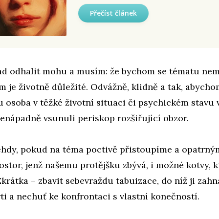
Přečíst článek
ad odhalit mohu a musím: že bychom se tématu nem
m je životně důležité. Odvážně, klidně a tak, abyc
ou osoba v těžké životní situaci či psychickém stavu
enápadně vsunuli periskop rozšiřující obzor.
 tehdy, pokud na téma poctivě přistoupíme a opatrný
tor, jenž našemu protějšku zbývá, i možné kotvy, k
 Zkrátka – zbavit sebevraždu tabuizace, do níž ji zahn
ti a nechuť ke konfrontaci s vlastní konečností.