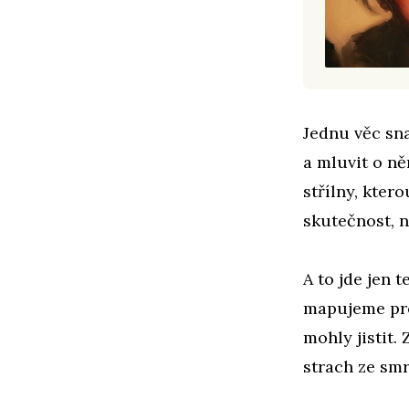
Jednu věc sn
a mluvit o ně
střílny, kter
skutečnost, n
A to jde jen
mapujeme pros
mohly jistit.
strach ze smr