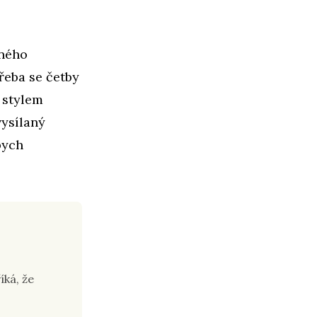
lného
řeba se četby
y stylem
vysílaný
bych
ká, že