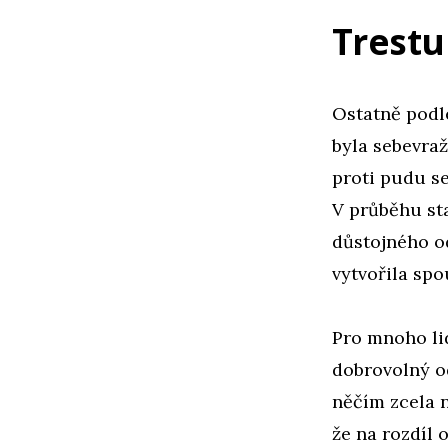
Trest
Ostatně podl
byla sebevraž
proti pudu s
V průběhu st
důstojného o
vytvořila spo
Pro mnoho lid
dobrovolný o
něčím zcela 
že na rozdíl 