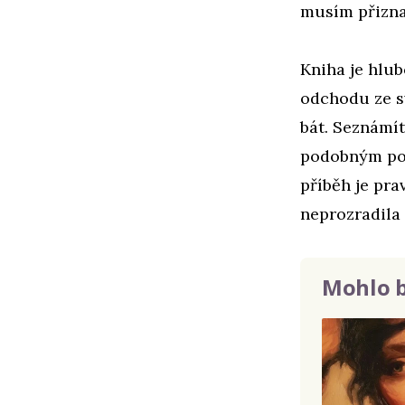
musím přiznat
Kniha je hlu
odchodu ze sv
bát. Seznámít
podobným p
příběh je pra
neprozradila
Mohlo b