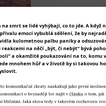
a smrt se lidé vyhýbají, co to jde. A když
přívalu emocí vybublá sdělení, že by nejradě
avidla kulometnou palbu paniky a odsuzován
 reakcemi na něčí „být, či nebýt“ bývá poho
bolí“ a okamžité poukazování na to, komu
 vede mnohem hůř a v životě by si takovou h
yslovit.
to komunikační zkraty naskakují jako první možnos
komunikaci o beznaději lze najít v
článku
o tom, jak
i bližními. Jaká slova tedy v takovém rozhovoru zvol