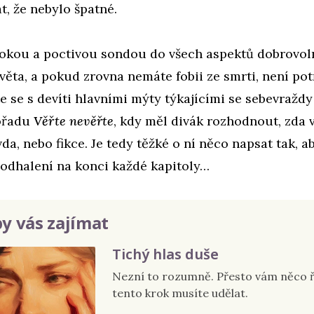
, že nebylo špatné.
bokou a poctivou sondou do všech aspektů dobrovo
ěta, a pokud zrovna nemáte fobii ze smrti, není pot
e se s devíti hlavními mýty týkajícími se sebevražd
ořadu
Věřte nevěřte
, kdy měl divák rozhodnout, zda 
vda, nebo fikce. Je tedy těžké o ní něco napsat tak, a
 odhalení na konci každé kapitoly…
y vás zajímat
Tichý hlas duše
Nezní to rozumně. Přesto vám něco ří
tento krok musíte udělat.