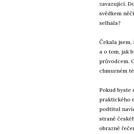
zavazující. D
svědkem něčíc
selhala?
Čekala jsem, 
a o tom, jak 
průvodcem. Os
chmurném tém
Pokud byste s
praktického n
podtitul naví
straně českéh
obrazně řečen