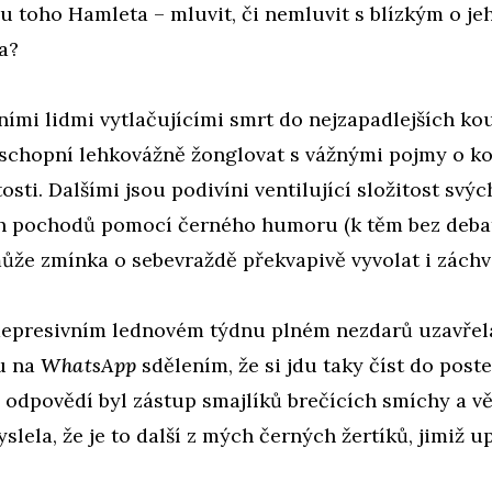
u toho Hamleta – mluvit, či nemluvit s blízkým o je
ta?
ími lidmi vytlačujícími smrt do nejzapadlejších ko
schopní lehkovážně žonglovat s vážnými pojmy o kon
osti. Dalšími jsou podivíni ventilující složitost svýc
 pochodů pomocí černého humoru (k těm bez debat
ůže zmínka o sebevraždě překvapivě vyvolat i záchv
depresivním lednovém týdnu plném nezdarů uzavřel
u na
WhatsApp
sdělením, že si jdu taky číst do post
 odpovědí byl zástup smajlíků brečících smíchy a v
yslela, že je to další z mých černých žertíků, jimiž 