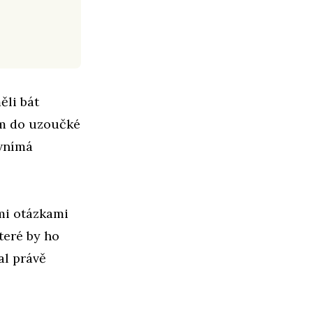
ěli bát
hom do uzoučké
 vnímá
mi otázkami
teré by ho
al právě