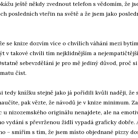
okážu ještě někdy zvednout telefon s vědomím, že js
h posledních vteřin na světě a že jsem jako posled
že se knize dozvím více o chvílích váhání mezi bytí
být v takové chvíli tím nejklidnějším a nejempatičtěj
tatně sebevzdělání je pro mě jediný důvod, proč si
atu číst.
i tedy knížku stejně jako já pořídili kvůli naději, že
aučíte, pak vězte, že návodů je v knize minimum. Za
c u nizozemského originálu nenajdete, ale na emotiv
o vydání s převrženou židlí vypadá graficky dobře. 
o – smířím s tím, že jsem místo objednané pizzy dos