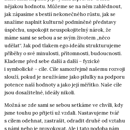
nějakou hodnotu. Můžeme se na něm zahlédnout,
jak zápasíme s bestií nekonečného růstu, jak se
snažíme naplnit kulturně podmíněné představy
úspěchu, uspokojit neuspokojitelný nárok, že
máme sami se sebou a se svým životem „něco
udělat“. Jak pod tlakem ego‑ideálu strukturujeme
příběhy o své minulosti, přítomnosti, budoucnosti.
Klademe před sebe další a další – fyzické
i symbolické – cíle. Cíle samozřejmě našemu rozvoji
slouží, pokud je neužíváme jako pilulky na podporu
potence naší hodnoty a jako její měřítko. Naše cíle
jsou dosažitelné, ideály nikoli.
Možná se zde sami se sebou setkáme ve chvíli, kdy
jsme touhu po přijetí už vzdali. Nastavujeme tvář
s cílem odehnat, zastrašit, odradit druhé od vztahu
s námi nebo je provokovat. Ale i tato podoba nám