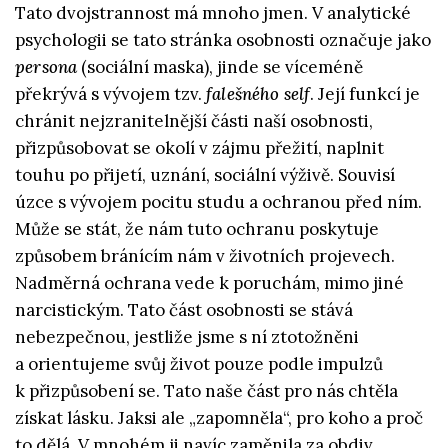
Tato dvojstrannost má mnoho jmen. V analytické
psychologii se tato stránka osobnosti označuje jako
persona
(sociální maska), jinde se víceméně
překrývá s vývojem tzv.
falešného self
. Její funkcí je
chránit nejzranitelnější části naší osobnosti,
přizpůsobovat se okolí v zájmu přežití, naplnit
touhu po přijetí, uznání, sociální výživě. Souvisí
úzce s vývojem pocitu studu a ochranou před ním.
Může se stát, že nám tuto ochranu poskytuje
způsobem bránícím nám v životních projevech.
Nadměrná ochrana vede k poruchám, mimo jiné
narcistickým. Tato část osobnosti se stává
nebezpečnou, jestliže jsme s ní ztotožněni
a orientujeme svůj život pouze podle impulzů
k přizpůsobení se. Tato naše část pro nás chtěla
získat lásku. Jaksi ale „zapomněla“, pro koho a proč
to dělá. V mnohém ji navíc zaměnila za obdiv.