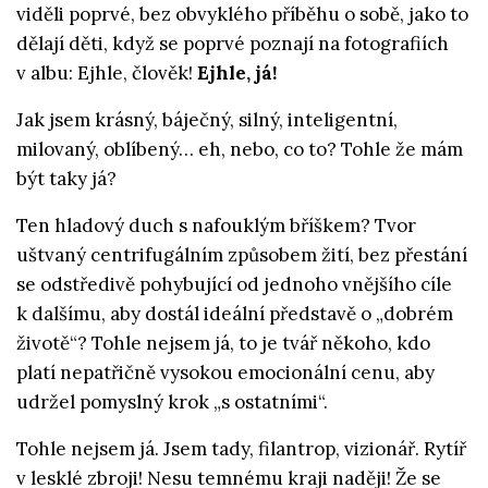
viděli poprvé, bez obvyklého příběhu o sobě, jako to
dělají děti, když se poprvé poznají na fotografiích
v albu: Ejhle, člověk!
Ejhle, já!
Jak jsem krásný, báječný, silný, inteligentní,
milovaný, oblíbený… eh, nebo, co to? Tohle že mám
být taky já?
Ten hladový duch s nafouklým bříškem? Tvor
uštvaný centrifugálním způsobem žití, bez přestání
se odstředivě pohybující od jednoho vnějšího cíle
k dalšímu, aby dostál ideální představě o „dobrém
životě“? Tohle nejsem já, to je tvář někoho, kdo
platí nepatřičně vysokou emocionální cenu, aby
udržel pomyslný krok „s ostatními“.
Tohle nejsem já. Jsem tady, filantrop, vizionář. Rytíř
v lesklé zbroji! Nesu temnému kraji naději! Že se