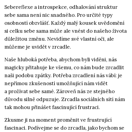
Sebereflexe a introspekce, odhalování struktur
sebe sama není nic snadného. Pro určité typy
osobností obzvlášť. Každý malý kousek uvědomění
si celku sebe sama může ale vnést do našeho života
důležitou změnu. Nevidíme své vlastní oči, ale
můžeme je uvidět v zrcadle.
Naše hluboká potřeba, abychom byli viděni, nás
magicky přitahuje ke všemu, co nám bude zrcadlit
naši podobu zpátky. Potřeba zrcadlení nás vábí: je
nepřímou zkušeností umožňující nám vidět
a prožívat sebe samé. Zároveň nás ze stejného
důvodu silně odpuzuje. Zrcadla sociálních sítí nám
tak mohou přinášet fascinující frustraci.
Zkusme ji na moment proměnit ve frustrující
fascinaci. Podívejme se do zrcadla, jako bychom se