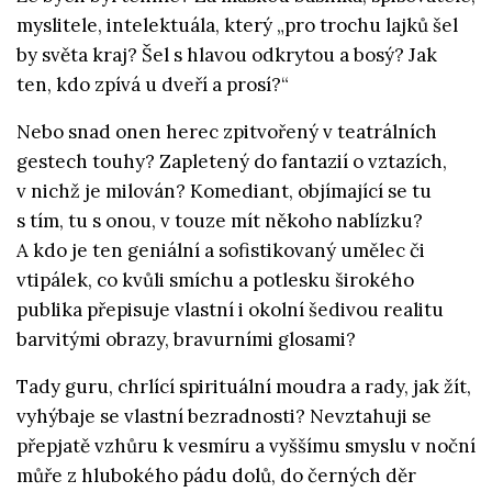
myslitele, intelektuála, který „pro trochu lajků šel
by světa kraj? Šel s hlavou odkrytou a bosý? Jak
ten, kdo zpívá u dveří a prosí?“
Nebo snad onen herec zpitvořený v teatrálních
gestech touhy? Zapletený do fantazií o vztazích,
v nichž je milován? Komediant, objímající se tu
s tím, tu s onou, v touze mít někoho nablízku?
A kdo je ten geniální a sofistikovaný umělec či
vtipálek, co kvůli smíchu a potlesku širokého
publika přepisuje vlastní i okolní šedivou realitu
barvitými obrazy, bravurními glosami?
Tady guru, chrlící spirituální moudra a rady, jak žít,
vyhýbaje se vlastní bezradnosti? Nevztahuji se
přepjatě vzhůru k vesmíru a vyššímu smyslu v noční
můře z hlubokého pádu dolů, do černých děr