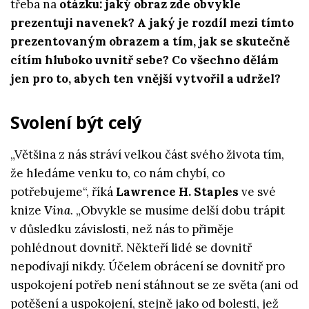
třeba na
otázku: jaký obraz zde obvykle
prezentuji navenek? A jaký je rozdíl mezi tímto
prezentovaným obrazem a tím, jak se skutečně
cítím hluboko uvnitř sebe? Co všechno dělám
jen pro to, abych ten vnější vytvořil a udržel?
Svolení být celý
„Většina z nás stráví velkou část svého života tím,
že hledáme venku to, co nám chybí, co
potřebujeme“, říká
Lawrence H. Staples
ve své
knize
Vina
. „Obvykle se musíme delší dobu trápit
v důsledku závislosti, než nás to přiměje
pohlédnout dovnitř. Někteří lidé se dovnitř
nepodívají nikdy. Účelem obrácení se dovnitř pro
uspokojení potřeb není stáhnout se ze světa (ani od
potěšení a uspokojení, stejně jako od bolesti, jež