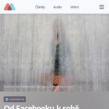
Články
Audio
Video
Ilustrace: Aron Wiesenfeld, http://www.aronwiesenfeld.com
odemčené
Od Facebooku k sobě