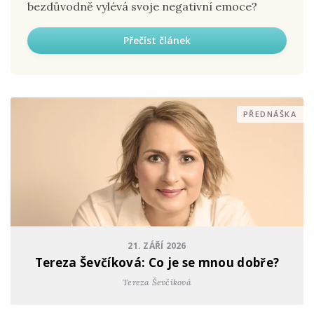
bezdůvodně vylévá svoje negativní emoce?
Přečíst článek
PŘEDNÁŠKA
21. ZÁŘÍ 2026
Tereza Ševčíková: Co je se mnou dobře?
Tereza Ševčíková