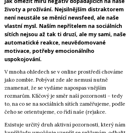
jak omezit míru negativ dopadajících na naše
životy a prožívání. Nejsilnějším distraktorem
není neustále se měnící newsfeed, ale naše
vlastní mysl. Naším nepřítelem na sociálních
sítích nejsou až tak ti druzí, ale my sami, naše
automatické reakce, neuvědomované
motivace, potřeby emocionálního
uspokojování.
V mnoha ohledech se v online prostředí chováme
jako zombie. Pobývat zde ale nemusí nutně
znamenat, že se vydáme napospas vnějším
rozmarům. Klíčový je směr naší pozornosti – tedy
to, na co se na sociálních sítích zaměřujeme, podle
čeho se orientujeme, co řídí naše (re)akce.
Existuje určitý druh aktivní pozornosti, který nám
kupříkladu umožňuje vzepřít se reklamám, odhalit