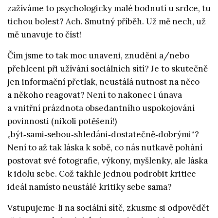
zažíváme to psychologicky malé bodnutí u srdce, tu
tichou bolest? Ach. Smutný příběh. Už mě nech, už
mě unavuje to číst!
Čím jsme to tak moc unaveni, znuděni a/nebo
přehlceni při užívání sociálních sítí? Je to skutečně
jen informační přetlak, neustálá nutnost na něco
a někoho reagovat? Není to nakonec i únava
a vnitřní prázdnota obsedantního uspokojování
povinnosti (nikoli potěšení!)
„být‑sami‑sebou‑shledáni‑dostatečně‑dobrými“?
Není to až tak láska k sobě, co nás nutkavě pohání
postovat své fotografie, výkony, myšlenky, ale láska
k idolu sebe. Což takhle jednou podrobit kritice
ideál namísto neustálé kritiky sebe sama?
Vstupujeme‑li na sociální sítě, zkusme si odpovědět