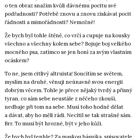
o ten obraz snažím kvůli dávnému pocitu své
podřadnosti? Potřebě znovu a znovu získávat pocit
řádnosti a mimořádnosti? Nemožné!
Že bych byl tohle štěně, co vrčí a cupuje na kousky
všechno a všechny kolem sebe? Bojuje boj velkého
mocného psa, zatímco se jen honí za svým vlastním
ocáskem?
To ne, jsem citlivý altruista! Soucítím se světem,
myslím na druhé, věnuji neúnavně svou energii
dobrým věcem. Tohle je přece nějaký tvrdý a přísný
tyran, co sám sebe neustále z něčeho zkouší,
nedbaje při tom na sebe. Musí toho hodně dělat
a dávat, aby ho měli rádi. Necítil se tak strašně sám.
Brr. To musí být hrozné, být v jeho kůži.
Že bych byl tenhle? Za maskou básníka, spisovatele,