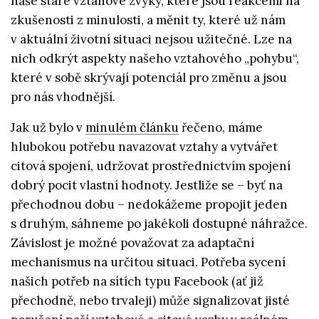
naše staré vztahové zvyky, které jsou reakcemi na
zkušenosti z minulosti, a měnit ty, které už nám
v aktuální životní situaci nejsou užitečné. Lze na
nich odkrýt aspekty našeho vztahového „pohybu“,
které v sobě skrývají potenciál pro změnu a jsou
pro nás vhodnější.
Jak už bylo v
minulém článku
řečeno, máme
hlubokou potřebu navazovat vztahy a vytvářet
citová spojení, udržovat prostřednictvím spojení
dobrý pocit vlastní hodnoty. Jestliže se – byť na
přechodnou dobu – nedokážeme propojit jeden
s druhým, sáhneme po jakékoli dostupné náhražce.
Závislost je možné považovat za adaptační
mechanismus na určitou situaci. Potřeba sycení
našich potřeb na sítích typu Facebook (ať již
přechodně, nebo trvaleji) může signalizovat jisté