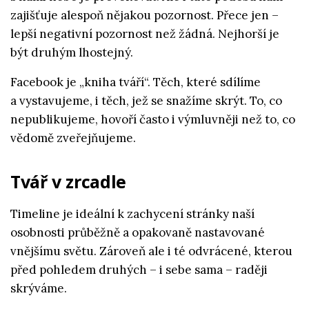
zajišťuje alespoň nějakou pozornost. Přece jen –
lepší negativní pozornost než žádná. Nejhorší je
být druhým lhostejný.
Facebook je „kniha tváří“. Těch, které sdílíme
a vystavujeme, i těch, jež se snažíme skrýt. To, co
nepublikujeme, hovoří často i výmluvněji než to, co
vědomě zveřejňujeme.
Tvář v zrcadle
Timeline je ideální k zachycení stránky naší
osobnosti průběžně a opakovaně nastavované
vnějšímu světu. Zároveň ale i té odvrácené, kterou
před pohledem druhých – i sebe sama – raději
skrýváme.