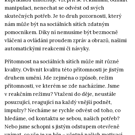
manipulaci, nenechat se odvést od svých
skutečných potřeb. Je to druh pozornosti, který
nám může být na sociálních sítích zdatným
pomocníkem. Díky ní nemusíme být bezmocně
vláčeni a ovládáni proudem zpráv a obrazů, našimi
automatickými reakcemi či návyky.
Přítomnost na sociálních sítích může mít různé
kvality. Ovlivnit kvalitu této přítomnosti je jistým
druhem umění. Jde zejména o způsob, režim
přítomnosti, ve kterém se zde nacházíme. Jsme
v reakčním režimu? Vtaženi do děje, neustále
posuzující, reagující na každý vnější podnět,
impulzy? Necháme se rychle odvést od toho, co
hledáme, od kontaktu se sebou, našich potřeb?
Nebo jsme schopni s jistým odstupem otevřeně
vnímat, co vše je ve hře – včetně našich motivací,