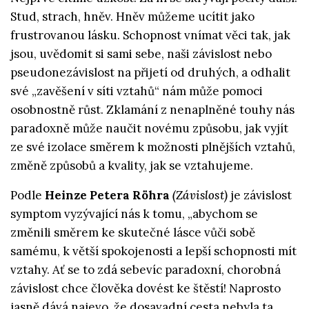
Stud, strach, hněv. Hněv můžeme ucítit jako
frustrovanou lásku. Schopnost vnímat věci tak, jak
jsou, uvědomit si sami sebe, naši závislost nebo
pseudonezávislost na přijetí od druhých, a odhalit
své „zavěšení v síti vztahů“ nám může pomoci
osobnostně růst. Zklamání z nenaplněné touhy nás
paradoxně může naučit novému způsobu, jak vyjít
ze své izolace směrem k možnosti plnějších vztahů,
změně způsobů a kvality, jak se vztahujeme.
Podle
Heinze Petera Röhra
(Závislost)
je závislost
symptom vyzývající nás k tomu, „abychom se
změnili směrem ke skutečné lásce vůči sobě
samému, k větší spokojenosti a lepší schopnosti mít
vztahy. Ať se to zdá sebevíc paradoxní, chorobná
závislost chce člověka dovést ke štěstí! Naprosto
jasně dává najevo, že dosavadní cesta nebyla ta