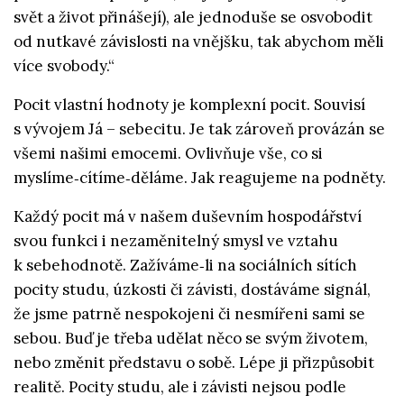
svět a život přinášejí), ale jednoduše se osvobodit
od nutkavé závislosti na vnějšku, tak abychom měli
více svobody.“
Pocit vlastní hodnoty je komplexní pocit. Souvisí
s vývojem Já – sebecitu. Je tak zároveň provázán se
všemi našimi emocemi. Ovlivňuje vše, co si
myslíme‑cítíme‑děláme. Jak reagujeme na podněty.
Každý pocit má v našem duševním hospodářství
svou funkci i nezaměnitelný smysl ve vztahu
k sebehodnotě. Zažíváme‑li na sociálních sítích
pocity studu, úzkosti či závisti, dostáváme signál,
že jsme patrně nespokojeni či nesmířeni sami se
sebou. Buď je třeba udělat něco se svým životem,
nebo změnit představu o sobě. Lépe ji přizpůsobit
realitě. Pocity studu, ale i závisti nejsou podle