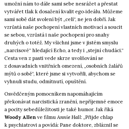
umožní nám to dále sami sebe nesrážet a přestat
vytvářet tlak k dosažení kvalit ego‑ideálu. Můžeme
sami sobě dát svolení být „celí“, ne jen dobří. Jak
vzrůstá naše pochopení vlastních motivací a soucit
se sebou, vzrůstá i naše pochopení pro snahy
druhých o totéž. My všichni jsme v jistém smyslu
„narcisové“ hledající Echo, a tedy i „stejní chudáci.“
Cesta ven z pasti vede skrze uvolňování se
z dosavadních vnitřních omezení, „osobních žalářů
mýtů o sobě“, které jsme si vytvořili, abychom se
vyhnuli studu, odmítnutí, opuštění.
Osvědčeným pomocníkem napomáhajícím
překonávat narcistická zranění, nepříjemné emoce
a pocity sebedůležitosti je také humor. Jak říká
Woody Allen
ve filmu
Annie Hall
: „Přijde chlap
k psychiatrovi a povídá: Pane doktore, zbláznil se