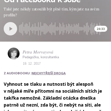
Také jste někdy zatoužili být plně tím, kým jste na svém
profilu?
24:33
Petra Morvayová
Pedagožka, konzultantka
19. 12. 2017
Z AUDIOBOOKU:
NEJCHYTŘEJŠÍ DROGA
Vyhnout se tlaku a nutnosti být alespoň
v nějaké míře přítomni na sociálních sítích je
takřka nemožné. Základní otázka dneška
patrně už nezní, zda být, či nebýt na síti, ale