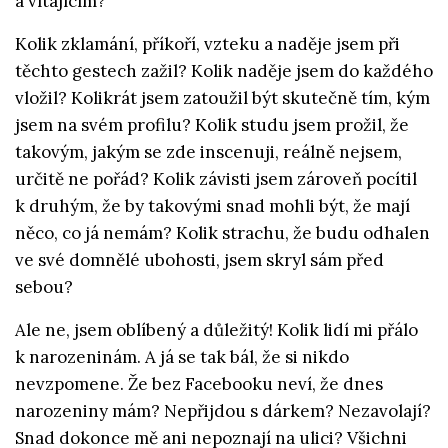
a vítajícím?
Kolik zklamání, příkoří, vzteku a naděje jsem při
těchto gestech zažil? Kolik naděje jsem do každého
vložil? Kolikrát jsem zatoužil být skutečně tím, kým
jsem na svém profilu? Kolik studu jsem prožil, že
takovým, jakým se zde inscenuji, reálně nejsem,
určitě ne pořád? Kolik závisti jsem zároveň pocítil
k druhým, že by takovými snad mohli být, že mají
něco, co já nemám? Kolik strachu, že budu odhalen
ve své domnělé ubohosti, jsem skryl sám před
sebou?
Ale ne, jsem oblíbený a důležitý! Kolik lidí mi přálo
k narozeninám. A já se tak bál, že si nikdo
nevzpomene. Že bez Facebooku neví, že dnes
narozeniny mám? Nepřijdou s dárkem? Nezavolají?
Snad dokonce mě ani nepoznají na ulici? Všichni