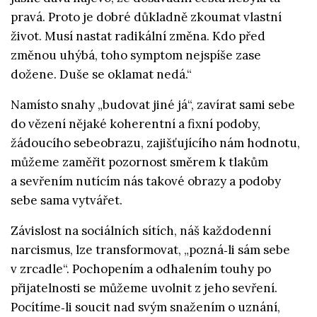
pravá. Proto je dobré důkladně zkoumat vlastní
život. Musí nastat radikální změna. Kdo před
změnou uhýbá, toho symptom nejspíše zase
dožene. Duše se oklamat nedá.“
Namísto snahy „budovat jiné já“, zavírat sami sebe
do vězení nějaké koherentní a fixní podoby,
žádoucího sebeobrazu, zajišťujícího nám hodnotu,
můžeme zaměřit pozornost směrem k tlakům
a sevřením nutícím nás takové obrazy a podoby
sebe sama vytvářet.
Závislost na sociálních sítích, náš každodenní
narcismus, lze transformovat, „pozná‑li sám sebe
v zrcadle“. Pochopením a odhalením touhy po
přijatelnosti se můžeme uvolnit z jeho sevření.
Pocítíme‑li soucit nad svým snažením o uznání,