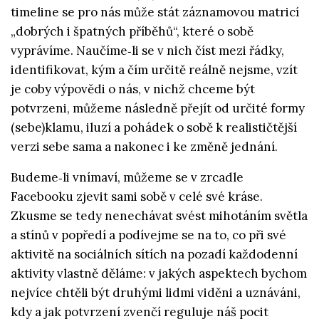
timeline se pro nás může stát záznamovou matricí
„dobrých i špatných příběhů“, které o sobě
vyprávíme. Naučíme‑li se v nich číst mezi řádky,
identifikovat, kým a čím určitě reálně nejsme, vzít
je coby výpovědi o nás, v nichž chceme být
potvrzeni, můžeme následně přejít od určité formy
(sebe)klamu, iluzí a pohádek o sobě k realističtější
verzi sebe sama a nakonec i ke změně jednání.
Budeme‑li vnímaví, můžeme se v zrcadle
Facebooku zjevit sami sobě v celé své kráse.
Zkusme se tedy nenechávat svést mihotáním světla
a stínů v popředí a podívejme se na to, co při své
aktivitě na sociálních sítích na pozadí každodenní
aktivity vlastně děláme: v jakých aspektech bychom
nejvíce chtěli být druhými lidmi viděni a uznáváni,
kdy a jak potvrzení zvenčí reguluje náš pocit