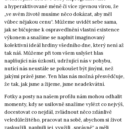
a hyperaktivované méně či více zjevnou vírou, že
„ve svém životě musíme něco dokázat, aby měl
vůbec nějakou cenu“. Můžeme uvidět sebe sama,
jak se bičujeme k ospravedlnění vlastní existence
výkonem a snažíme se naplnit imaginovaný
kolektivní ideál hrdiny všedního dne, který není až
tak náš. Můžeme při tom všem uslyšet hlas
naplňující nás úzkostí, udržující nás v pohybu,
nutící nás neustále se pokoušet být jinými, než
jakými právě jsme. Ten hlas nás možná přesvědčuje,
že tak, jak jsme a žijeme, jsme neadekvátní.
Fotky a posty na našem profilu nám mohou odhalit
momenty, kdy se usilovně snažíme vylézt co nejvýš,
docestovat co nejdál, zvládnout něco zdánlivě
veledůležitého, pracovat na sobě, abychom si život
zasloužili, naplnili jej, využili „správně“ a měli