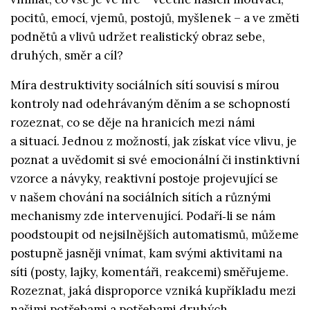
pocitů, emocí, vjemů, postojů, myšlenek – a ve změti
podnětů a vlivů udržet realistický obraz sebe,
druhých, směr a cíl?
Míra destruktivity sociálních sítí souvisí s mírou
kontroly nad odehrávaným děním a se schopností
rozeznat, co se děje na hranicích mezi námi
a situací. Jednou z možností, jak získat více vlivu, je
poznat a uvědomit si své emocionální či instinktivní
vzorce a návyky, reaktivní postoje projevující se
v našem chování na sociálních sítích a různými
mechanismy zde intervenující. Podaří‑li se nám
poodstoupit od nejsilnějších automatismů, můžeme
postupně jasněji vnímat, kam svými aktivitami na
síti (posty, lajky, komentáři, reakcemi) směřujeme.
Rozeznat, jaká disproporce vzniká kupříkladu mezi
našimi potřebami a potřebami druhých,