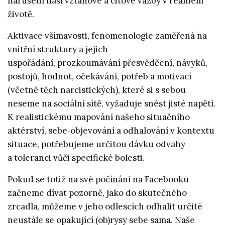
narušení naší vztahové a citové vazby v reálném
životě.
Aktivace všímavosti, fenomenologie zaměřená na
vnitřní struktury a jejich
uspořádání, prozkoumávání přesvědčení, návyků,
postojů, hodnot, očekávání, potřeb a motivací
(včetně těch narcistických), které si s sebou
neseme na sociální sítě, vyžaduje snést jisté napětí.
K realistickému mapování našeho situačního
aktérství, sebe‑objevování a odhalování v kontextu
situace, potřebujeme určitou dávku odvahy
a toleranci vůči specifické bolesti.
Pokud se totiž na své počínání na Facebooku
začneme dívat pozorně, jako do skutečného
zrcadla, můžeme v jeho odlescích odhalit určité
neustále se opakující (ob)rysy sebe sama. Naše