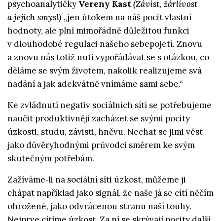
psychoanalytičky
Vereny Kast
(Závist, žárlivost
a jejich smysl)
„jen útokem na náš pocit vlastní
hodnoty, ale plní mimořádně důležitou funkci
v dlouhodobé regulaci našeho sebepojetí. Znovu
a znovu nás totiž nutí vypořádávat se s otázkou, co
děláme se svým životem, nakolik realizujeme svá
nadání a jak adekvátně vnímáme sami sebe.“
Ke zvládnutí negativ sociálních sítí se potřebujeme
naučit produktivněji zacházet se svými pocity
úzkosti, studu, závisti, hněvu. Nechat se jimi vést
jako důvěryhodnými průvodci směrem ke svým
skutečným potřebám.
Zažíváme‑li na sociální síti úzkost, můžeme ji
chápat například jako signál, že naše já se cítí něčím
ohrožené, jako odvrácenou stranu naší touhy.
Nejprve cítíme úzkost. Za ní se skrývají pocity další.