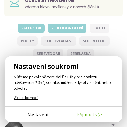
Odebírat newsletter
zdarma hlavní myšlenky z nových článků
FACEBOOK
SEBEHODNOCENÍ
EMOCE
Odeslat
POCITY
SEBEOVLÁDÁNÍ
SEBEREFLEXE
Zadáním e-mailu souhlasíte se zpracováním osobních
údajů.
SEBEVĚDOMÍ
SEBELÁSKA
Nastavení soukromí
Přidat k oblíbeným a doporučit
Můžeme povolit některé další služby pro analýzu
návštěvnosti? Svůj souhlas můžete kdykoliv změnit nebo
odvolat.
Více informací
.
Nastavení
Přijmout vše
7