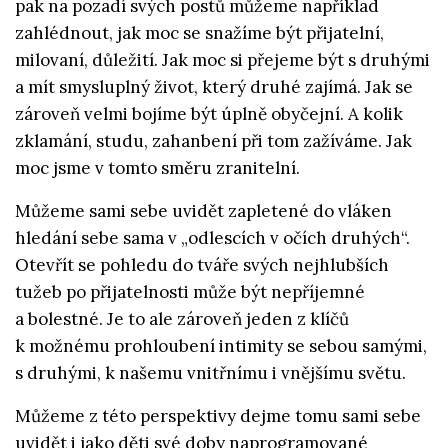
pak na pozadí svých postů můžeme například
zahlédnout, jak moc se snažíme být přijatelní,
milovaní, důležití. Jak moc si přejeme být s druhými
a mít smysluplný život, který druhé zajímá. Jak se
zároveň velmi bojíme být úplně obyčejní. A kolik
zklamání, studu, zahanbení při tom zažíváme. Jak
moc jsme v tomto směru zranitelní.
Můžeme sami sebe uvidět zapletené do vláken
hledání sebe sama v „odlescích v očích druhých“.
Otevřít se pohledu do tváře svých nejhlubších
tužeb po přijatelnosti může být nepříjemné
a bolestné. Je to ale zároveň jeden z klíčů
k možnému prohloubení intimity se sebou samými,
s druhými, k našemu vnitřnímu i vnějšímu světu.
Můžeme z této perspektivy dejme tomu sami sebe
uvidět i jako děti své doby naprogramované