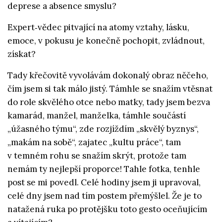
deprese a absence smyslu?
Expert‑vědec pitvající na atomy vztahy, lásku,
emoce, v pokusu je konečně pochopit, zvládnout,
získat?
Tady křečovitě vyvolávám dokonalý obraz něčeho,
čím jsem si tak málo jistý. Támhle se snažím vtěsnat
do role skvělého otce nebo matky, tady jsem bezva
kamarád, manžel, manželka, támhle součástí
„úžasného týmu“, zde rozjíždím „skvělý byznys“,
„makám na sobě“, zajatec „kultu práce“, tam
v temném rohu se snažím skrýt, protože tam
nemám ty nejlepší proporce! Tahle fotka, tenhle
post se mi povedl. Celé hodiny jsem ji upravoval,
celé dny jsem nad tím postem přemýšlel. Že je to
natažená ruka po protějšku toto gesto oceňujícím