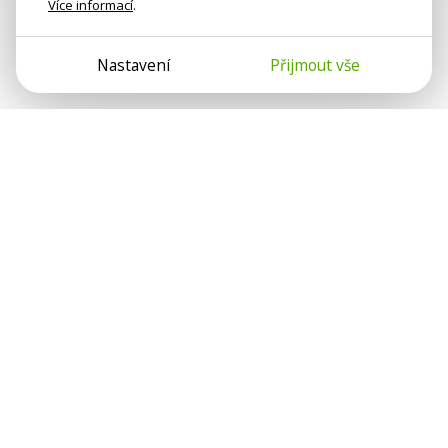
Více informací
.
Nastavení
Přijmout vše
Psychologové a psychoterapeuti na webu Psychologie.cz
sdílí své zkušenosti s lidmi, kterým se nemohou věnovat
osobně. Připojte se k nám, podporujeme se navzájem.
Díky.
Předplatné
Darujte předplatné
Přihlásit