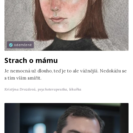
odemčené
Strach o mámu
Je nemocná už dlouho, teď je to ale vážnější. Nedokážu se
s tím vším smířit.
Kristýna Drozdová,
psychoterapeutka, lékařka