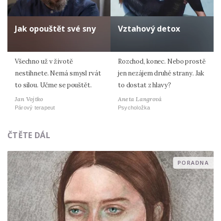
Jak opouštět své sny
Vztahový detox
Všechno už v životě
Rozchod, konec. Nebo prostě
nestihnete. Nemá smysl rvát
jen nezájem druhé strany. Jak
to silou. Učme se pouštět.
to dostat z hlavy?
Jan Vojtko
Aneta Langrová
Párový terapeut
Psycholožka
ČTĚTE DÁL
PORADNA