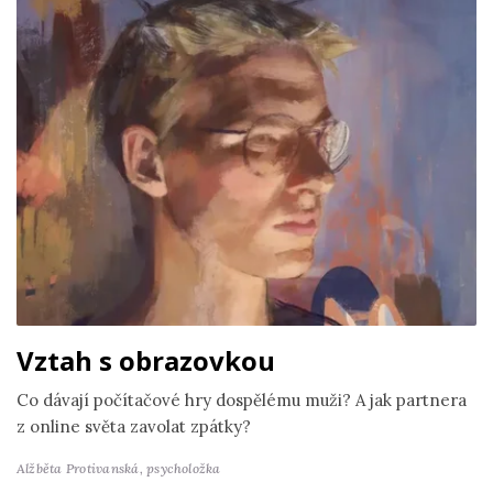
Vztah s obrazovkou
Co dávají počítačové hry dospělému muži? A jak partnera
z online světa zavolat zpátky?
Alžběta Protivanská,
psycholožka