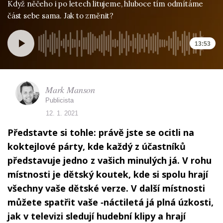
Když něčeho i po letech litujeme, hluboce tím odmítáme
část sebe sama. Jak to změnit?
13:53
Mark Manson
Publicista
12. 1. 2021
Představte si tohle: právě jste se ocitli na
koktejlové párty, kde každý z účastníků
představuje jedno z vašich minulých já. V rohu
místnosti je dětský koutek, kde si spolu hrají
všechny vaše dětské verze. V další místnosti
můžete spatřit vaše ‑náctiletá já plná úzkosti,
jak v televizi sledují hudební klipy a hrají