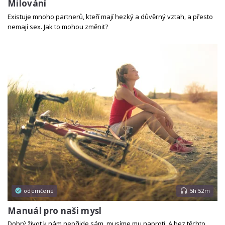
Milování
Existuje mnoho partnerů, kteří mají hezký a důvěrný vztah, a přesto
nemají sex. Jak to mohou změnit?
odemčené
5h 52m
Manuál pro naši mysl
Dobrý život k nám nepřijde sám, musíme mu naproti. A bez těchto