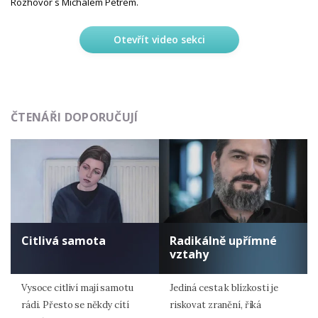
Rozhovor s Michalem Petrem.
Otevřít video sekci
ČTENÁŘI DOPORUČUJÍ
Citlivá samota
Radikálně upřímné
vztahy
Vysoce citliví mají samotu
Jediná cesta k blízkosti je
rádi. Přesto se někdy cítí
riskovat zranění, říká