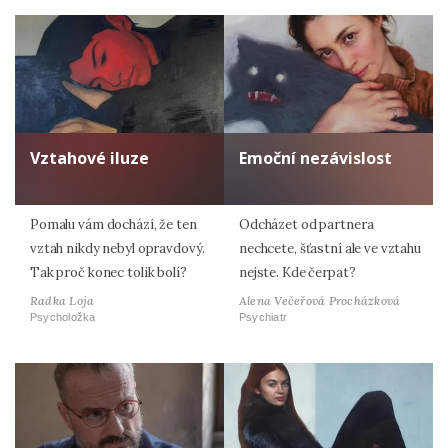
Zadáním e-mailu souhlasíte se zpracováním osobních
údajů.
Vztahové iluze
Emoční nezávislost
Pomalu vám dochází, že ten
Odcházet od partnera
vztah nikdy nebyl opravdový.
nechcete, šťastní ale ve vztahu
Tak proč konec tolik bolí?
nejste. Kde čerpat?
Radka Loja
Alena Večeřová Procházková
Psycholožka
Psychiatr