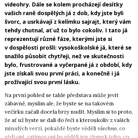
videohry. Dále se kolem procházejí desítky
vašich raně dospělých já z dob, kdy jste byli
švorc, a usrkávají z kelímku sajrajt, který vám
tehdy chutnal, ať už to bylo cokoliv. I tato já
reprezentují různé fáze, kterými jste si
v dospělosti prošli: vysokoškolské já, které se
snažilo působit chytřeji, než ve skutečnosti
bylo, frustrované a vyčerpané já z období, kdy
jste získali svou první práci, a konečně i já
prožívající svou první lásku.
Na první pohled se tahle představa může jevit
zábavně, myslím ale, že byste se na takovém
večírku začali docela brzy nudit. Myslím si to proto,
že ať už byste se dali do řeči s kteroukoliv z vašich
minulých verzí, pokaždé byste věděli
všechno
, co
vědí oni, zatímco oni by věděli jen zlomek toho, co