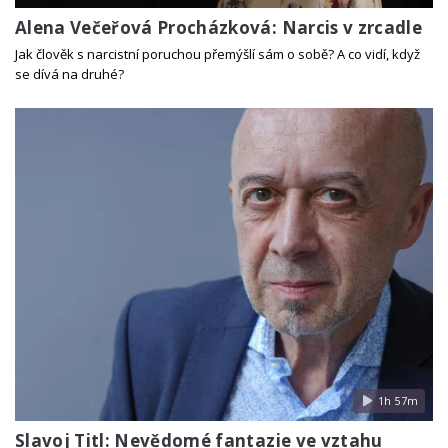
Alena Večeřová Procházková: Narcis v zrcadle
Jak člověk s narcistní poruchou přemýšlí sám o sobě? A co vidí, když
se dívá na druhé?
1h 57m
Slavoj Titl: Nevědomé fantazie ve vztahu