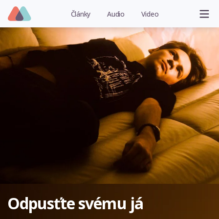
Články
Audio
Video
Odpusťte svému já