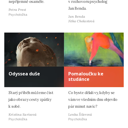
nepříjemně osaměle.
v rozhovoru psycholog
Jan Benda.
Petra Prest
Psycholožka
Jan Benda
Jitka Cholastová
Odyssea duše
Pomaloučku ke
studánce
Starý příběh můžeme číst
Co byste dělali vy, kdyby se
jako obrazy cesty zpátky
vám ve všedním dnu objevilo
k sobě.
pár minut navíc?
Kristina Sarisová
Lenka Šilerová
Psycholožka
Psycholožka